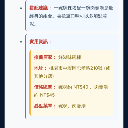
搭配建議：
一碗碗粿搭配一碗肉羹湯是最
經典的組合。喜歡重口味可以多加點蒜
泥。
實用資訊：
推薦店家：
好滋味碗粿
地址：
桃園市中壢區忠孝路210號 (或
其他分店)
價格區間：
碗粿約 NT$40， 肉羹湯
約 NT$45
必點菜單：
碗粿、肉羹湯