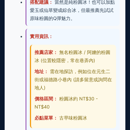
搭配建議：
當然是純粉圓冰！也可以加點
愛玉或仙草變成綜合冰，但最推薦先試試
原味粉圓的Q彈魅力。
實用資訊：
推薦店家：
無名粉圓冰 / 阿嬤的粉圓
冰 (位置較隱密，常在巷弄內)
地址：
需在地探訪，例如位在元生二
街或福德路小巷內 (請多留意或詢問在
地人)
價格區間：
粉圓冰約 NT$30 -
NT$40
必點菜單：
古早味粉圓冰