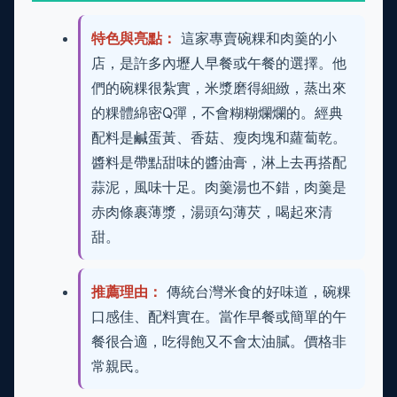
特色與亮點：
這家專賣碗粿和肉羹的小
店，是許多內壢人早餐或午餐的選擇。他
們的碗粿很紮實，米漿磨得細緻，蒸出來
的粿體綿密Q彈，不會糊糊爛爛的。經典
配料是鹹蛋黃、香菇、瘦肉塊和蘿蔔乾。
醬料是帶點甜味的醬油膏，淋上去再搭配
蒜泥，風味十足。肉羹湯也不錯，肉羹是
赤肉條裹薄漿，湯頭勾薄芡，喝起來清
甜。
推薦理由：
傳統台灣米食的好味道，碗粿
口感佳、配料實在。當作早餐或簡單的午
餐很合適，吃得飽又不會太油膩。價格非
常親民。