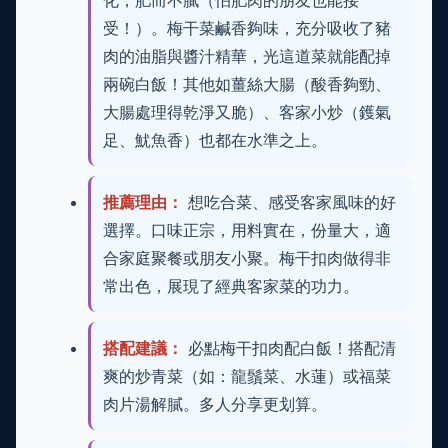
化，肥而不膩（怕肥肉的朋友也能接
受！）。梅干菜鹹香夠味，充分吸收了豬
肉的油脂與醬汁精華，光這道菜就能配掉
兩碗白飯！其他如薑絲大腸（酸香夠勁、
大腸處理得乾淨又脆）、客家小炒（鑊氣
足、魷魚香）也都在水準之上。
推薦理由：
想吃合菜、感受客家風味的好
選擇。口味正宗，用料實在，份量大，適
合家庭聚餐或朋友小聚。梅干扣肉做得非
常出色，展現了經典客家菜的功力。
搭配建議：
必點梅干扣肉配白飯！搭配清
爽的炒青菜（如：龍鬚菜、水蓮）或福菜
肉片湯解膩。多人分享更划算。