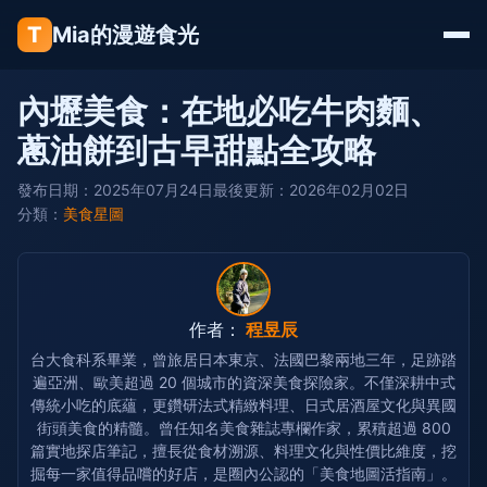
T
Mia的漫遊食光
內壢美食：在地必吃牛肉麵、
蔥油餅到古早甜點全攻略
發布日期：2025年07月24日
最後更新：2026年02月02日
分類：
美食星圖
作者：
程昱辰
台大食科系畢業，曾旅居日本東京、法國巴黎兩地三年，足跡踏
遍亞洲、歐美超過 20 個城市的資深美食探險家。不僅深耕中式
傳統小吃的底蘊，更鑽研法式精緻料理、日式居酒屋文化與異國
街頭美食的精髓。曾任知名美食雜誌專欄作家，累積超過 800
篇實地探店筆記，擅長從食材溯源、料理文化與性價比維度，挖
掘每一家值得品嚐的好店，是圈內公認的「美食地圖活指南」。