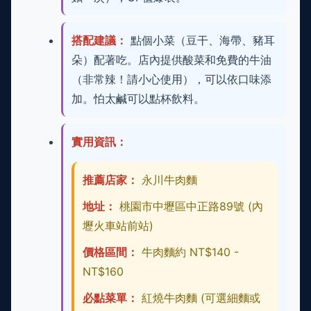
搭配建議：
點個小菜（豆干、海帶、豬耳
朵）配著吃。店內提供酸菜和免費的牛油
（非常辣！請小心使用），可以依口味添
加。怕太鹹可以點杯飲料。
實用資訊：
推薦店家：
永川牛肉麵
地址：
桃園市中壢區中正路89號 (內
壢火車站前站)
價格區間：
牛肉麵約 NT$140 -
NT$160
必點菜單：
紅燒牛肉麵 (可選細麵或