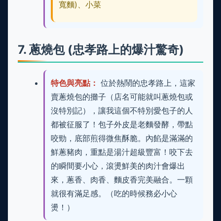
寬麵)、小菜
7. 蔥燒包 (忠孝路上的爆汁驚奇)
特色與亮點：
位於熱鬧的忠孝路上，這家
賣蔥燒包的攤子（店名可能就叫蔥燒包或
沒特別記），讓我這個不特別愛包子的人
都被征服了！包子外皮是老麵發酵，帶點
咬勁，底部煎得微焦酥脆。內餡是滿滿的
鮮蔥豬肉，重點是湯汁超級豐富！咬下去
的瞬間要小心，滾燙鮮美的肉汁會爆出
來，蔥香、肉香、麵皮香完美融合。一顆
就很有滿足感。（吃的時候務必小心
燙！）