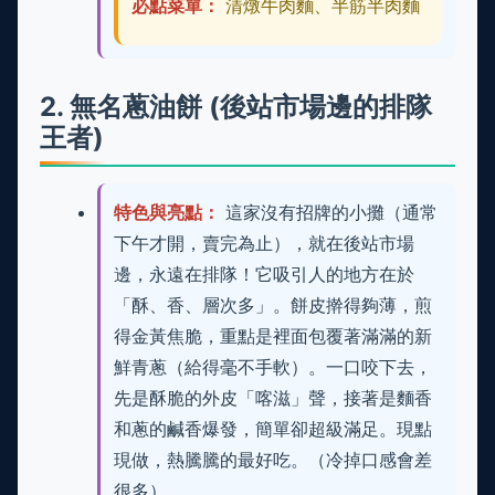
必點菜單：
清燉牛肉麵、半筋半肉麵
2. 無名蔥油餅 (後站市場邊的排隊
王者)
特色與亮點：
這家沒有招牌的小攤（通常
下午才開，賣完為止），就在後站市場
邊，永遠在排隊！它吸引人的地方在於
「酥、香、層次多」。餅皮擀得夠薄，煎
得金黃焦脆，重點是裡面包覆著滿滿的新
鮮青蔥（給得毫不手軟）。一口咬下去，
先是酥脆的外皮「喀滋」聲，接著是麵香
和蔥的鹹香爆發，簡單卻超級滿足。現點
現做，熱騰騰的最好吃。（冷掉口感會差
很多）