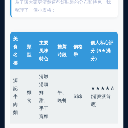
為了讓大家更清楚這些好味道的分布和特色，我
整理了一個小表格：
美
主要
個人私心評
食
類
推薦
價格
風味
分 (5★滿
名
型
時段
帶
特色
分)
稱
清燉
源
湯頭
記
★★★★☆
麵
鮮
午、
牛
$$$
(清爽派首
食
甜、
晚餐
肉
選)
手工
麵
寬麵