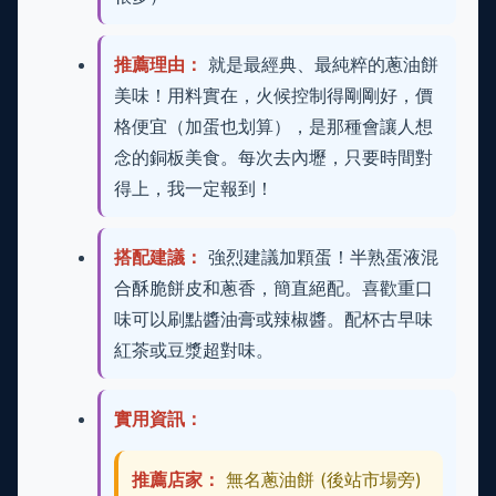
推薦理由：
就是最經典、最純粹的蔥油餅
美味！用料實在，火候控制得剛剛好，價
格便宜（加蛋也划算），是那種會讓人想
念的銅板美食。每次去內壢，只要時間對
得上，我一定報到！
搭配建議：
強烈建議加顆蛋！半熟蛋液混
合酥脆餅皮和蔥香，簡直絕配。喜歡重口
味可以刷點醬油膏或辣椒醬。配杯古早味
紅茶或豆漿超對味。
實用資訊：
推薦店家：
無名蔥油餅 (後站市場旁)