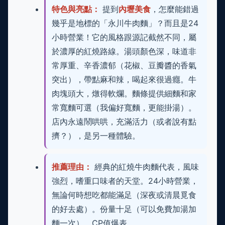
特色與亮點：
提到
內壢美食
，怎麼能錯過
幾乎是地標的「永川牛肉麵」？而且是24
小時營業！它的風格跟源記截然不同，屬
於濃厚的紅燒路線。湯頭顏色深，味道非
常厚重、辛香濃郁（花椒、豆瓣醬的香氣
突出），帶點麻和辣，喝起來很過癮。牛
肉塊頭大，燉得軟爛。麵條提供細麵和家
常寬麵可選（我偏好寬麵，更能掛湯）。
店內永遠鬧哄哄，充滿活力（或者說有點
擠？），是另一種體驗。
推薦理由：
經典的紅燒牛肉麵代表，風味
強烈，嗜重口味者的天堂。24小時營業，
無論何時想吃都能滿足（深夜或清晨覓食
的好去處）。份量十足（可以免費加湯加
麵一次），CP值爆表。