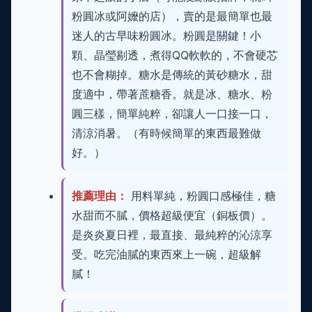
粉圓冰或阿嬤的店），賣的是最簡單也最
迷人的古早味粉圓冰。粉圓是關鍵！小
顆、晶瑩剔透，煮得QQ軟軟的，不會硬芯
也不會糊掉。糖水是傳統的黃砂糖水，甜
度適中，帶著蔗糖香。就是冰、糖水、粉
圓三樣，簡單純粹，卻讓人一口接一口，
清涼消暑。（有時候簡單的東西最難做
好。）
推薦理由：
用料單純，粉圓口感極佳，糖
水甜而不膩，價格超級便宜（銅板價）。
是炎炎夏日裡，最直接、最純粹的沁涼享
受。吃完油膩的東西來上一碗，超級解
膩！