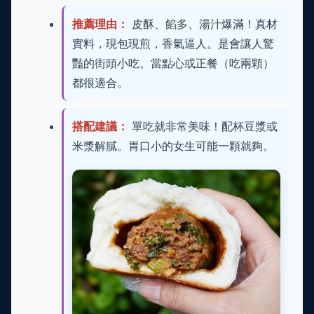
推薦理由：
皮酥、餡多、湯汁爆滿！真材
實料，現包現煎，香氣逼人。是會讓人驚
豔的街頭小吃。當點心或正餐（吃兩顆）
都很適合。
搭配建議：
單吃就非常美味！配杯豆漿或
米漿解膩。胃口小的女生可能一顆就夠。