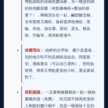
帶點甜味的深褐色醬油膏，另一種是特調
的粉色酸甜醬（有點像梅粉+醬油的感
覺？），兩種混合在一起，鹹甜酸交融，
非常開胃又獨特。食材選擇很傳統：黑
輪、米血、油豆腐、菜頭、貢丸、豬血
糕、竹輪等，煮得軟硬適中。
推薦理由：
純粹的古早味，醬汁是靈魂，
別的地方吃不到這個味道組合。阿婆親
切，價格實在（可以自己選料）。想吃點
懷舊、簡單又帶點驚喜的小吃，選這家就
對了。
搭配建議：
一定要兩種醬都加！點一碗熱
騰騰的湯（免費），吃完甜不辣再把湯倒
入剩餘的醬汁碗中，就是一碗風味十足的