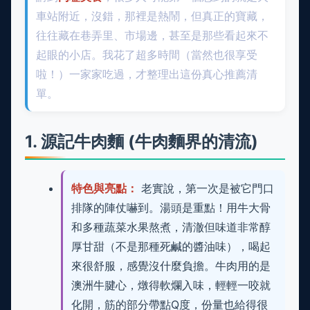
車站附近，沒錯，那裡是熱鬧，但真正的寶藏，
往往藏在巷弄里、市場邊，甚至是那些看起來不
起眼的小店。我花了超多時間（當然也很享受
啦！）一家家吃過，才整理出這份真心推薦清
單。
1. 源記牛肉麵 (牛肉麵界的清流)
特色與亮點：
老實說，第一次是被它門口
排隊的陣仗嚇到。湯頭是重點！用牛大骨
和多種蔬菜水果熬煮，清澈但味道非常醇
厚甘甜（不是那種死鹹的醬油味），喝起
來很舒服，感覺沒什麼負擔。牛肉用的是
澳洲牛腱心，燉得軟爛入味，輕輕一咬就
化開，筋的部分帶點Q度，份量也給得很