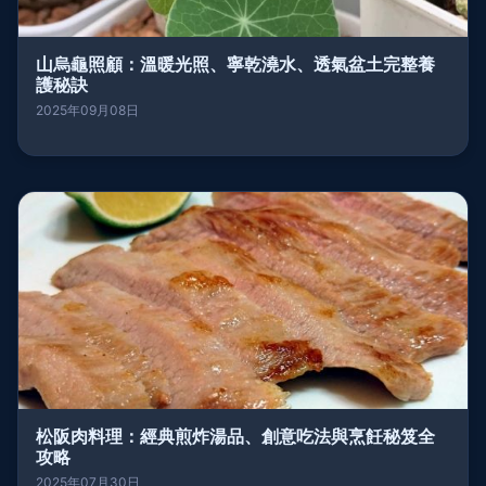
山烏龜照顧：溫暖光照、寧乾澆水、透氣盆土完整養
護秘訣
2025年09月08日
松阪肉料理：經典煎炸湯品、創意吃法與烹飪秘笈全
攻略
2025年07月30日