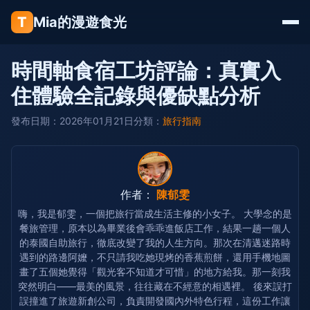
T
Mia的漫遊食光
時間軸食宿工坊評論：真實入
住體驗全記錄與優缺點分析
發布日期：2026年01月21日
分類：
旅行指南
作者：
陳郁雯
嗨，我是郁雯，一個把旅行當成生活主修的小女子。 大學念的是
餐旅管理，原本以為畢業後會乖乖進飯店工作，結果一趟一個人
的泰國自助旅行，徹底改變了我的人生方向。那次在清邁迷路時
遇到的路邊阿嬤，不只請我吃她現烤的香蕉煎餅，還用手機地圖
畫了五個她覺得「觀光客不知道才可惜」的地方給我。那一刻我
突然明白——最美的風景，往往藏在不經意的相遇裡。 後來誤打
誤撞進了旅遊新創公司，負責開發國內外特色行程，這份工作讓