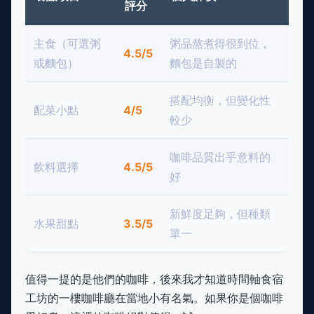
評分
主食（可選粥
粥品熬煮得很到位，
4.5/5
或麵包）
麵包是自製的
搭配均衡，但變化性
配菜小點
4/5
較少
咖啡品質出乎意料的
飲料選擇
4.5/5
好
新鮮度足夠，但種類
水果甜點
3.5/5
單一
值得一提的是他們的咖啡，後來我才知道時間軸食宿
工坊的一樓咖啡廳在當地小有名氣。如果你是個咖啡