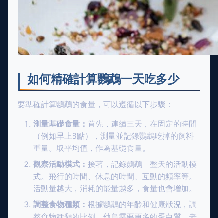
如何精確計算鸚鵡一天吃多少
要準確計算鸚鵡的食量，可以遵循以下步驟：
測量基礎食量：
首先，連續三天，在固定的時間
（例如早上8點），測量並記錄鸚鵡吃掉的飼料
重量。取平均值，作為基礎食量。
觀察活動模式：
接著，記錄鸚鵡一整天的活動模
式。飛行的時間、休息的時間、互動的頻率等。
活動量越大，消耗的能量越多，食量也會增加。
調整食物種類：
根據鸚鵡的年齡和健康狀況，調
整食物種類的比例。幼鳥需要更多的蛋白質，老