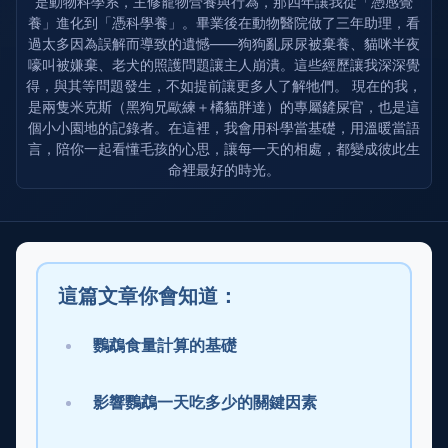
是動物科學系，主修寵物營養與行為，那四年讓我從「憑感覺
養」進化到「憑科學養」。畢業後在動物醫院做了三年助理，看
過太多因為誤解而導致的遺憾——狗狗亂尿尿被棄養、貓咪半夜
嚎叫被嫌棄、老犬的照護問題讓主人崩潰。這些經歷讓我深深覺
得，與其等問題發生，不如提前讓更多人了解牠們。 現在的我，
是兩隻米克斯（黑狗兄歐練＋橘貓胖達）的專屬鏟屎官，也是這
個小小園地的記錄者。在這裡，我會用科學當基礎，用溫暖當語
言，陪你一起看懂毛孩的心思，讓每一天的相處，都變成彼此生
命裡最好的時光。
這篇文章你會知道：
鸚鵡食量計算的基礎
影響鸚鵡一天吃多少的關鍵因素