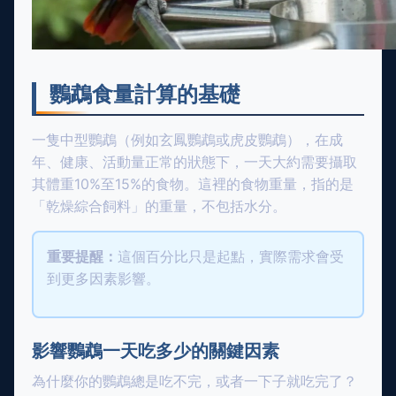
鸚鵡食量計算的基礎
一隻中型鸚鵡（例如玄鳳鸚鵡或虎皮鸚鵡），在成
年、健康、活動量正常的狀態下，一天大約需要攝取
其體重10%至15%的食物。這裡的食物重量，指的是
「乾燥綜合飼料」的重量，不包括水分。
重要提醒：
這個百分比只是起點，實際需求會受
到更多因素影響。
影響鸚鵡一天吃多少的關鍵因素
為什麼你的鸚鵡總是吃不完，或者一下子就吃完了？