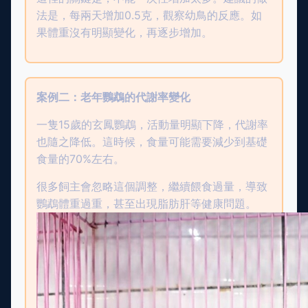
法是，每兩天增加0.5克，觀察幼鳥的反應。如
果體重沒有明顯變化，再逐步增加。
案例二：老年鸚鵡的代謝率變化
一隻15歲的玄鳳鸚鵡，活動量明顯下降，代謝率
也隨之降低。這時候，食量可能需要減少到基礎
食量的70%左右。
很多飼主會忽略這個調整，繼續餵食過量，導致
鸚鵡體重過重，甚至出現脂肪肝等健康問題。