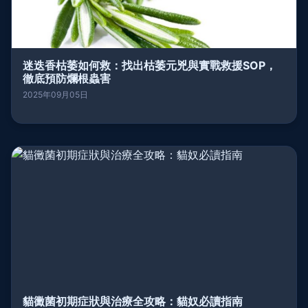
迷迭香枯萎如何救：找出枯萎元兇與實戰救援SOP，
徹底預防爛根蟲害
2025年09月05日
貓黴菌初期症狀與治療全攻略：貓奴必讀指南