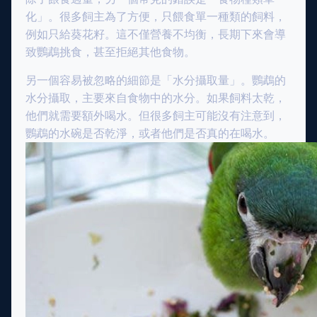
化」。很多飼主為了方便，只餵食單一種類的飼料，
例如只給葵花籽。這不僅營養不均衡，長期下來會導
致鸚鵡挑食，甚至拒絕其他食物。
另一個容易被忽略的細節是「水分攝取量」。鸚鵡的
水分攝取，主要來自食物中的水分。如果飼料太乾，
他們就需要額外喝水。但很多飼主可能沒有注意到，
鸚鵡的水碗是否乾淨，或者他們是否真的在喝水。