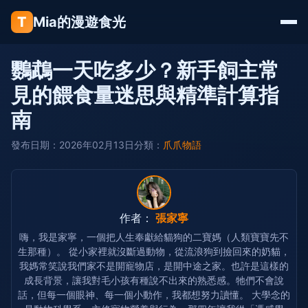
T
Mia的漫遊食光
鸚鵡一天吃多少？新手飼主常
見的餵食量迷思與精準計算指
南
發布日期：2026年02月13日
分類：
爪爪物語
作者：
張家寧
嗨，我是家寧，一個把人生奉獻給貓狗的二寶媽（人類寶寶先不
生那種）。 從小家裡就沒斷過動物，從流浪狗到撿回來的奶貓，
我媽常笑說我們家不是開寵物店，是開中途之家。也許是這樣的
成長背景，讓我對毛小孩有種說不出來的熟悉感。牠們不會說
話，但每一個眼神、每一個小動作，我都想努力讀懂。 大學念的