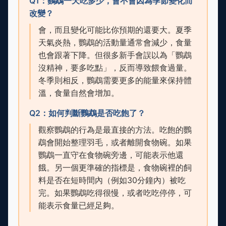
Q1：鸚鵡一天吃多少，會不會因為季節變化而
改變？
會，而且變化可能比你預期的還要大。夏季
天氣炎熱，鸚鵡的活動量通常會減少，食量
也會跟著下降。但很多新手會誤以為「鸚鵡
沒精神，要多吃點」，反而導致餵食過量。
冬季則相反，鸚鵡需要更多的能量來保持體
溫，食量自然會增加。
Q2：如何判斷鸚鵡是否吃飽了？
觀察鸚鵡的行為是最直接的方法。吃飽的鸚
鵡會開始整理羽毛，或者離開食物碗。如果
鸚鵡一直守在食物碗旁邊，可能表示他還
餓。另一個更準確的指標是，食物碗裡的飼
料是否在短時間內（例如30分鐘內）被吃
完。如果鸚鵡吃得很慢，或者吃吃停停，可
能表示食量已經足夠。