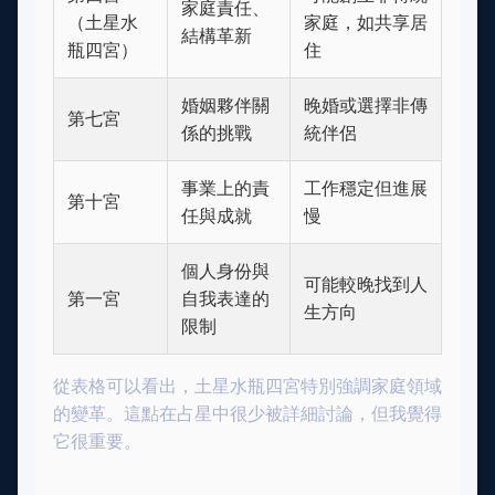
家庭責任、
（土星水
家庭，如共享居
結構革新
瓶四宮）
住
婚姻夥伴關
晚婚或選擇非傳
第七宮
係的挑戰
統伴侶
事業上的責
工作穩定但進展
第十宮
任與成就
慢
個人身份與
可能較晚找到人
第一宮
自我表達的
生方向
限制
從表格可以看出，土星水瓶四宮特別強調家庭領域
的變革。這點在占星中很少被詳細討論，但我覺得
它很重要。