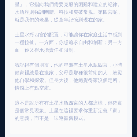
星」，它指向我們需要克服的困難和建立的紀律。
水瓶座則強調團體、科技和突破常規。第四宮呢，
就是我們的老巢，從童年記憶到現在的家。
土星水瓶四宮的配置，可能讓你在家庭生活中感到
一種拉扯。一方面，你想追求自由和創新；另一方
面，你又得承擔責任和限制。
我記得有個朋友，他的星盤有土星水瓶四宮，小時
候家裡總是在搬家，父母是那種很前衛的人，鼓勵
他自學和探索。但長大後，他總覺得家沒個定所，
情感上有點空虛。
這不是說所有有土星水瓶四宮的人都這樣，但確實
是個常見現象。土星在這裡要求你重新定義「家」
的意義，而不是一味遵循舊模式。