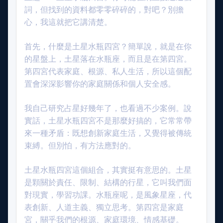
詞，但找到的資料都零零碎碎的，對吧？別擔
心，我這就把它講清楚。
首先，什麼是土星水瓶四宮？簡單說，就是在你
的星盤上，土星落在水瓶座，而且是在第四宮。
第四宮代表家庭、根源、私人生活，所以這個配
置會深深影響你的家庭關係和個人安全感。
我自己研究占星好幾年了，也看過不少案例。說
實話，土星水瓶四宮不是那麼好搞的，它常常帶
來一種矛盾：既想創新家庭生活，又覺得被傳統
束縛。但別怕，有方法應對的。
土星水瓶四宮這個組合，其實挺有意思的。土星
是顆關於責任、限制、結構的行星，它叫我們面
對現實，學習功課。水瓶座呢，是風象星座，代
表創新、人道主義、獨立思考。第四宮是家庭
宮，關乎我們的根源、家庭環境、情感基礎。