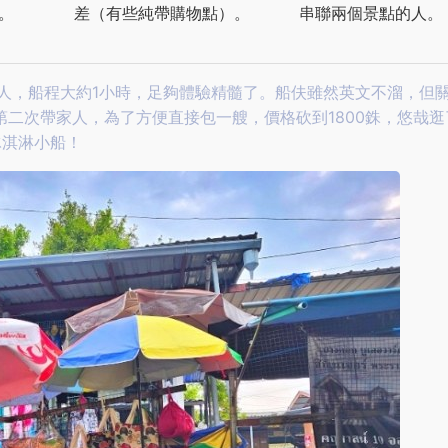
。
差（有些純帶購物點）。
串聯兩個景點的人。
人，船程大約1小時，足夠體驗精髓了。船伕雖然英文不溜，但
二次帶家人，為了方便直接包一艘，價格砍到1800銖，悠哉逛
冰淇淋小船！