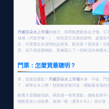
丹嫩莎朵水上市場
的魅力，得用船槳劃進去才懂。它
堵感（河道窄嘛！），恰恰是它活著的證明。超過百
位，叫賣聲在水波間此起彼落。觀光客？當然多！但
受。這不僅是購物點，更像闖入了一部鮮活的泰國水
門票：怎麼買最聰明？
來，直接說重點！
丹嫩莎朵水上市場
本身「不收」門
了，精華在水上啊！想搭船穿梭河道，體驗最道地的
船費才是關鍵花銷。碼頭邊一堆售票點，價格差異不
種船是按人頭收費，湊滿一船（通常6-8人）就出發