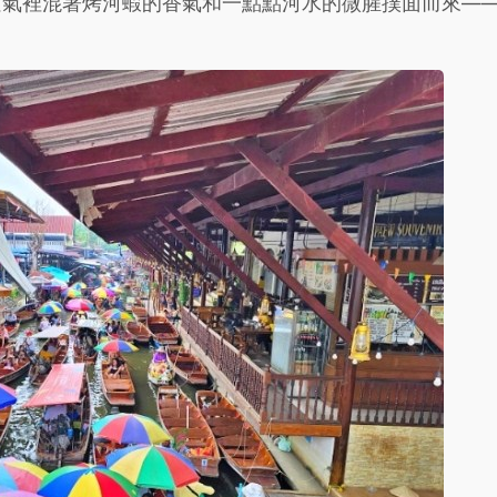
空氣裡混著烤河蝦的香氣和一點點河水的微腥撲面而來—