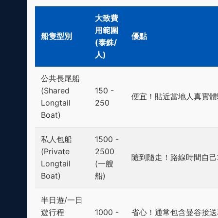
大致費
用範圍
船隻型別
優點
(泰銖/
人)
公共長尾船
(Shared
150 -
便宜！貼近當地人真實體
Longtail
250
Boat)
私人包船
1500 -
(Private
2500
隨到隨走！路線時間自己
Longtail
(一艘
Boat)
船)
半日遊/一日
遊行程
1000 -
省心！通常包含曼谷接送