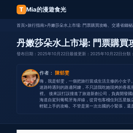
T
Mia的漫遊食光
首頁
>
旅行指南
>
丹嫩莎朵水上市場: 門票購買攻略、交通省錢
丹嫩莎朵水上市場: 門票購
發布日期：2025年10月22日
最後更新：2025年10月22日
分類
作者：
陳郁雯
嗨，我是郁雯，一個把旅行當成生活主修的小女子
迷路時遇到的路邊阿嬤，不只請我吃她現烤的香蕉
裡。 後來誤打誤撞進了旅遊新創公司，負責開發國
海道自駕到葡萄牙海岸線，從背包客棧住到五星飯
輕鬆上手的攻略。不管是第一次出國的小緊張，還