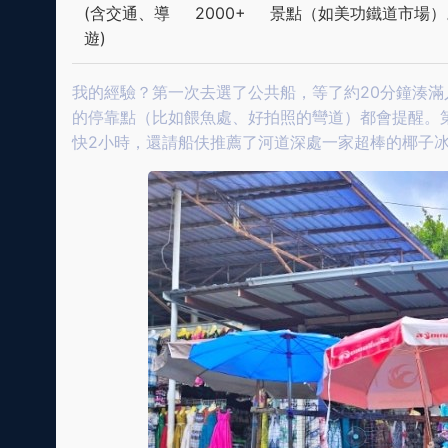
(含交通、導
2000+
景點（如美功鐵道市場）
遊)
我的經驗？第一次去選了公共船，等了約20分鐘湊滿
的停靠點（比如餵魚處、好拍照的彎道）都會提醒。第
快2小時，還請船伕推薦了河道深處一家超棒的椰子