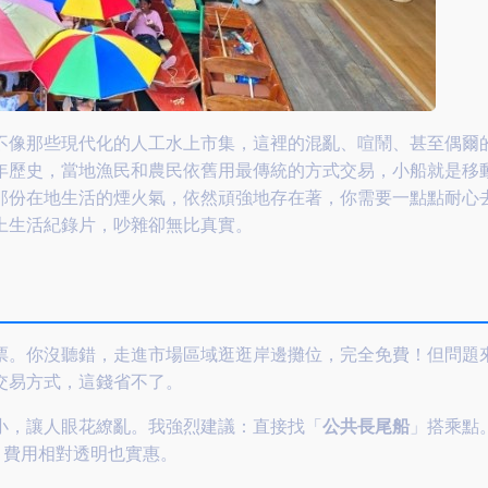
不像那些現代化的人工水上市集，這裡的混亂、喧鬧、甚至偶爾
年歷史，當地漁民和農民依舊用最傳統的方式交易，小船就是移
那份在地生活的煙火氣，依然頑強地存在著，你需要一點點耐心
上生活紀錄片，吵雜卻無比真實。
票。你沒聽錯，走進市場區域逛逛岸邊攤位，完全免費！但問題
交易方式，這錢省不了。
小，讓人眼花繚亂。我強烈建議：直接找「
公共長尾船
」搭乘點
，費用相對透明也實惠。