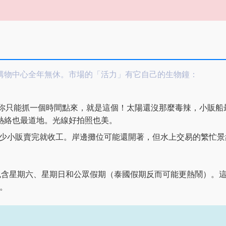
購物中心全年無休。市場的「活力」有它自己的生物鐘：
你只能抓一個時間點來，就是這個！太陽還沒那麼毒辣，小販船
熱絡也最道地。光線好拍照也美。
不少小販賣完就收工。岸邊攤位可能還開著，但水上交易的繁忙景
含星期六、星期日和公眾假期（泰國假期反而可能更熱鬧）。
。