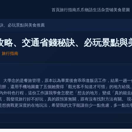
首頁
旅行指南
爪爪物語
生活杂货铺
美食星圖
秘訣、必玩景點與美食推薦
買攻略、交通省錢秘訣、必玩景點與
：
旅行指南
。 大學念的是餐旅管理，原本以為畢業後會乖乖進飯店工作，結果一趟
煎餅，還用手機地圖畫了五個她覺得「觀光客不知道才可惜」的地方給我
內外特色行程，這份工作讓我學會怎麼把「想去的地方」變成「真的能去的
店，我發現旅行好不好玩，真的跟預算無關，跟有沒有找對方法有關。 
是想挑戰更深度的在地玩法，希望我的文字能讓你少一點焦慮，多一點出