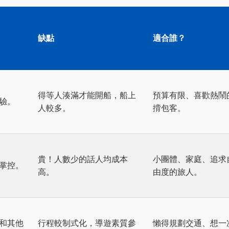
缺點
適合誰？
得等人湊滿才能開船，船上
預算有限、喜歡熱鬧
驗。
人較多。
揹包客。
貴！人數少的話人均成本
小團體、家庭、追求
掌控。
高。
由度的旅人。
和其他
行程較制式化，導遊素質參
懶得規劃交通、想一