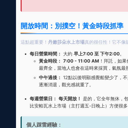
開放時間：別撲空！黃金時段抓準
這點超重要！
丹嫩莎朵水上市場
真的很任性！它不像
每日營業時間：
大約
早上7:00 至 下午2:00
。
黃金時段：
7:00 - 11:00 AM
！拜託，如果
最齊全，當地人也會在這時來採買，氣氛最
中午過後：
12點以後明顯感覺船變少了，
逐漸消退，觀光感就重了。
每週營業日：
每天開放！
是的，它全年無休，包
比安帕瓦水上市場（主打週五-日晚上）方便很多
個人踩雷經驗：