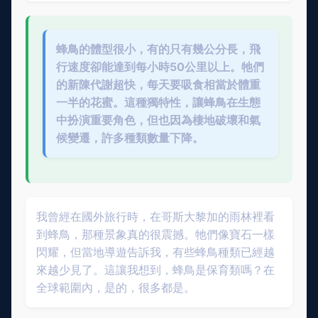
蜂鳥的體型很小，有的只有幾公分長，飛
行速度卻能達到每小時50公里以上。牠們
的新陳代謝超快，每天要吸食相當於體重
一半的花蜜。這種獨特性，讓蜂鳥在生態
中扮演重要角色，但也因為棲地破壞和氣
候變遷，許多種類數量下降。
我曾經在國外旅行時，在哥斯大黎加的雨林裡看
到蜂鳥，那種景象真的很震撼。牠們像寶石一樣
閃耀，但當地導遊告訴我，有些蜂鳥種類已經越
來越少見了。這讓我想到，蜂鳥是保育類嗎？在
全球範圍內，是的，很多都是。