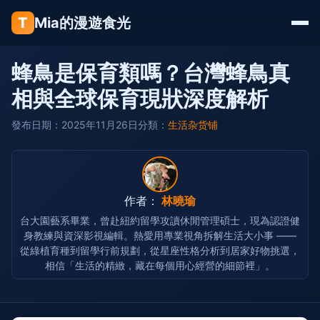
T
Mia的漫遊食光
蜂鳥是保育類嗎？台灣蜂鳥真
相與全球保育現狀深度解析
發布日期：2025年11月26日
分類：
生活杂货铺
作者：
林曉瑜
台大園藝系畢業，曾赴紐約留學攻讀休閒管理碩士，現為認證健
身教練與資深影視編輯。熱愛用專業視角拆解生活大小事 ——
從綠植育種到留學行前規劃，從星座性格分析到居家好物挑選，
相信「生活的精緻，藏在每個用心經營的細節裡」。