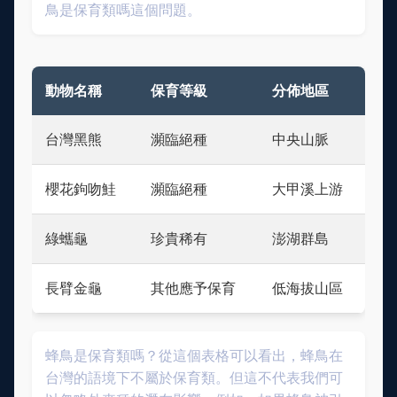
鳥是保育類嗎這個問題。
動物名稱
保育等級
分佈地區
台灣黑熊
瀕臨絕種
中央山脈
櫻花鉤吻鮭
瀕臨絕種
大甲溪上游
綠蠵龜
珍貴稀有
澎湖群島
長臂金龜
其他應予保育
低海拔山區
蜂鳥是保育類嗎？從這個表格可以看出，蜂鳥在
台灣的語境下不屬於保育類。但這不代表我們可