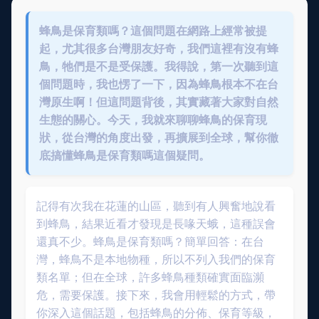
蜂鳥是保育類嗎？這個問題在網路上經常被提
起，尤其很多台灣朋友好奇，我們這裡有沒有蜂
鳥，牠們是不是受保護。我得說，第一次聽到這
個問題時，我也愣了一下，因為蜂鳥根本不在台
灣原生啊！但這問題背後，其實藏著大家對自然
生態的關心。今天，我就來聊聊蜂鳥的保育現
狀，從台灣的角度出發，再擴展到全球，幫你徹
底搞懂蜂鳥是保育類嗎這個疑問。
記得有次我在花蓮的山區，聽到有人興奮地說看
到蜂鳥，結果近看才發現是長喙天蛾，這種誤會
還真不少。蜂鳥是保育類嗎？簡單回答：在台
灣，蜂鳥不是本地物種，所以不列入我們的保育
類名單；但在全球，許多蜂鳥種類確實面臨瀕
危，需要保護。接下來，我會用輕鬆的方式，帶
你深入這個話題，包括蜂鳥的分佈、保育等級，