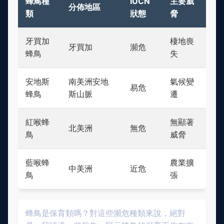
蜂鳥種
IUCN
主要威
分佈地區
類
狀態
脅
牙買加
棲地喪
牙買加
瀕危
蜂鳥
失
安地斯
南美洲安地
氣候變
易危
蜂鳥
斯山脈
遷
紅喉蜂
無顯著
北美洲
無危
鳥
威脅
藍喉蜂
農業擴
中美洲
近危
鳥
張
蜂鳥是保育類嗎？對這些瀕危種類來說，絕對