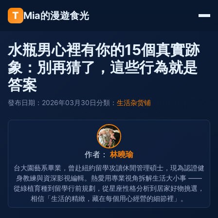
T
Mia的漫遊食光
水瓶男心裡有你的15個真實跡
象：別再猜了，這些行為就是
答案
發布日期：2026年03月30日
分類：
生活杂货铺
作者：
林曉瑜
台大園藝系畢業，曾赴紐約留學攻讀休閒管理碩士，現為認證健
身教練與資深影視編輯。熱愛用專業視角拆解生活大小事 ——
從綠植育種到留學行前規劃，從星座性格分析到居家好物挑選，
相信「生活的精緻，藏在每個用心經營的細節裡」。