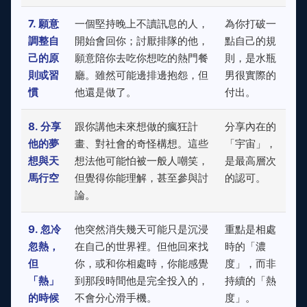
7. 願意
一個堅持晚上不讀訊息的人，
為你打破一
調整自
開始會回你；討厭排隊的他，
點自己的規
己的原
願意陪你去吃你想吃的熱門餐
則，是水瓶
則或習
廳。雖然可能邊排邊抱怨，但
男很實際的
慣
他還是做了。
付出。
8. 分享
跟你講他未來想做的瘋狂計
分享內在的
他的夢
畫、對社會的奇怪構想。這些
「宇宙」，
想與天
想法他可能怕被一般人嘲笑，
是最高層次
馬行空
但覺得你能理解，甚至參與討
的認可。
論。
9. 忽冷
他突然消失幾天可能只是沉浸
重點是相處
忽熱，
在自己的世界裡。但他回來找
時的「濃
但
你，或和你相處時，你能感覺
度」，而非
「熱」
到那段時間他是完全投入的，
持續的「熱
的時候
不會分心滑手機。
度」。