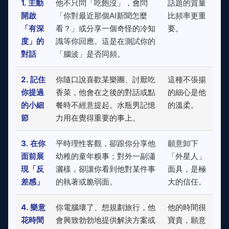
1. 主動
他不只問「吃飽沒」，會問
話題的質量
開啟
「你對最近那個AI新聞怎麼
比頻率更重
「有深
看？」或分享一個奇怪的冷知
要。
度」的
識等你回應。這是在測試你的
對話
「腦波」是否同頻。
2. 記住
你隨口說喜歡某樂團、討厭吃
這種不張揚
你提過
香菜，他會在之後的對話或點
的細心是他
的小細
餐時不經意提起。水瓶男記憶
的溫柔。
節
力用在覺得重要的事上。
3. 在你
平時理性客觀，卻跟你分享他
願意卸下
面前展
幼稚的童年糗事；對外一副瀟
「外星人」
現「反
灑樣，卻讓你看到他對某件事
面具，是極
差感」
的執著或脆弱面。
大的信任。
4. 樂意
你電腦壞了、想規劃旅行，他
他的時間很
花時間
會興致勃勃地提供解決方案或
寶貴，願意