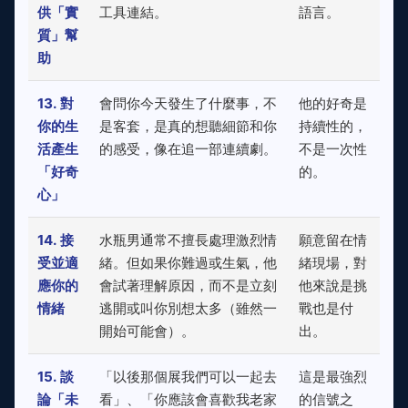
供「實
工具連結。
語言。
質」幫
助
13. 對
會問你今天發生了什麼事，不
他的好奇是
你的生
是客套，是真的想聽細節和你
持續性的，
活產生
的感受，像在追一部連續劇。
不是一次性
「好奇
的。
心」
14. 接
水瓶男通常不擅長處理激烈情
願意留在情
受並適
緒。但如果你難過或生氣，他
緒現場，對
應你的
會試著理解原因，而不是立刻
他來說是挑
情緒
逃開或叫你別想太多（雖然一
戰也是付
開始可能會）。
出。
15. 談
「以後那個展我們可以一起去
這是最強烈
論「未
看」、「你應該會喜歡我老家
的信號之