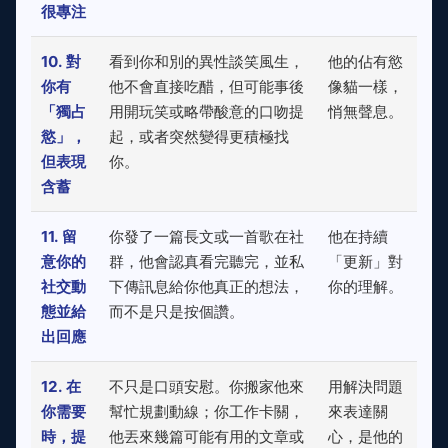
很專注
10. 對
看到你和別的異性談笑風生，
他的佔有慾
你有
他不會直接吃醋，但可能事後
像貓一樣，
「獨占
用開玩笑或略帶酸意的口吻提
悄無聲息。
慾」，
起，或者突然變得更積極找
但表現
你。
含蓄
11. 留
你發了一篇長文或一首歌在社
他在持續
意你的
群，他會認真看完聽完，並私
「更新」對
社交動
下傳訊息給你他真正的想法，
你的理解。
態並給
而不是只是按個讚。
出回應
12. 在
不只是口頭安慰。你搬家他來
用解決問題
你需要
幫忙規劃動線；你工作卡關，
來表達關
時，提
他丟來幾篇可能有用的文章或
心，是他的