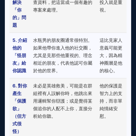
解決
查資料，把這當成一個有趣的
投入就是重
「你
專案來處理。
視。
的」問
題
5. 介紹
水瓶男的朋友圈通常很特別。
這比見家人
他的
如果他帶你進入他的社交圈，
意義可能更
「怪朋
尤其是見那些他重視的、理念
大，因為精
友」給
相近的朋友，代表他認可你屬
神圈層是他
你認識
於他的世界。
的核心。
6. 對你
未必是英雄救美，可能是在群
他的保護是
產生
組裡有人誤解你時，他跳出來
智力上的支
「保護
用邏輯幫你辯護；或是覺得某
持，而非單
欲」
個追你的人配不上你，直接分
純情緒安
（但方
析給你聽。
慰。
式很
怪）