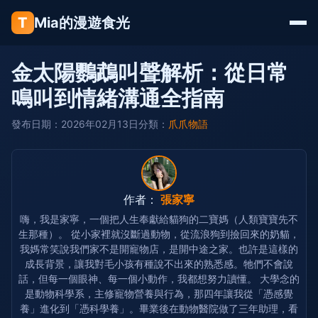
T
Mia的漫遊食光
金太陽鸚鵡叫聲解析：從日常
鳴叫到情緒溝通全指南
發布日期：2026年02月13日
分類：
爪爪物語
作者：
張家寧
嗨，我是家寧，一個把人生奉獻給貓狗的二寶媽（人類寶寶先不
生那種）。 從小家裡就沒斷過動物，從流浪狗到撿回來的奶貓，
我媽常笑說我們家不是開寵物店，是開中途之家。也許是這樣的
成長背景，讓我對毛小孩有種說不出來的熟悉感。牠們不會說
話，但每一個眼神、每一個小動作，我都想努力讀懂。 大學念的
是動物科學系，主修寵物營養與行為，那四年讓我從「憑感覺
養」進化到「憑科學養」。畢業後在動物醫院做了三年助理，看