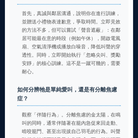
首先，真誠與鄰居溝通，說明你在進行訓練，
並贈送小禮物表達歉意，爭取時間。立即見效
的方法不多，但可以嘗試「聲音遮蔽」：在鄰
居可能最在意的時段（例如午休），開啟電風
扇、空氣清淨機或播放白噪音，降低叫聲的穿
透性。同時，立即開始執行「忽略尖叫、獎勵
安靜」的核心訓練。這不是一蹴可幾的，需要
耐心。
如何分辨牠是單純愛叫，還是有分離焦慮
症？
觀察「伴隨行為」。分離焦慮的金太陽，在鳴
叫的同時，通常伴隨著在籠內急促來回走動、
啃咬籠門、甚至出現拔自己羽毛的行為。叫聲