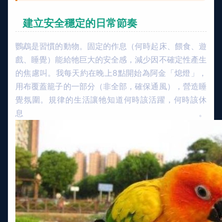
建立安全穩定的日常節奏
鸚鵡是習慣的動物。固定的作息（何時起床、餵食、遊
戲、睡覺）能給牠巨大的安全感，減少因不確定性產生
的焦慮叫。我每天約在晚上8點開始為阿金「熄燈」，
用布覆蓋籠子的一部分（非全部，確保通風），營造睡
覺氛圍。規律的生活讓牠知道何時該活躍，何時該休
息。