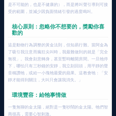
是不可能的，也是不健康的），而是將叫聲引導到可接
受的範圍，並減少因負面情緒引發的過度鳴叫。
核心原則：忽略你不想要的，獎勵你喜
歡的
這是動物行為調整的黃金法則，但知易行難。當阿金為
了吸引我注意而瘋狂尖叫時，我最難做到的就是「完全
無視」。我會刻意轉身，甚至暫時離開房間。一旦牠停
下，哪怕只有三秒鐘的安靜，我立刻回頭，用平靜的聲
音稱讚牠，或給一小塊牠最愛的蘋果。這教會牠：「安
靜才能得到關注，大叫只會讓我消失。」
環境豐容：給牠事情做
一隻無聊的金太陽，絕對是一隻吵鬧的金太陽。牠們智
商很高，需要心智刺激。