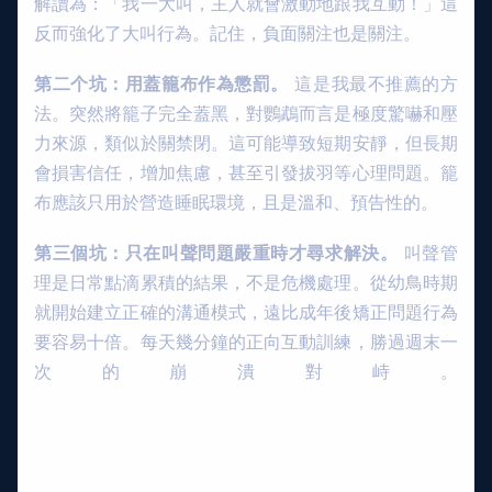
解讀為：「我一大叫，主人就會激動地跟我互動！」這
反而強化了大叫行為。記住，負面關注也是關注。
第二个坑：用蓋籠布作為懲罰。
這是我最不推薦的方
法。突然將籠子完全蓋黑，對鸚鵡而言是極度驚嚇和壓
力來源，類似於關禁閉。這可能導致短期安靜，但長期
會損害信任，增加焦慮，甚至引發拔羽等心理問題。籠
布應該只用於營造睡眠環境，且是溫和、預告性的。
第三個坑：只在叫聲問題嚴重時才尋求解決。
叫聲管
理是日常點滴累積的結果，不是危機處理。從幼鳥時期
就開始建立正確的溝通模式，遠比成年後矯正問題行為
要容易十倍。每天幾分鐘的正向互動訓練，勝過週末一
次的崩潰對峙。