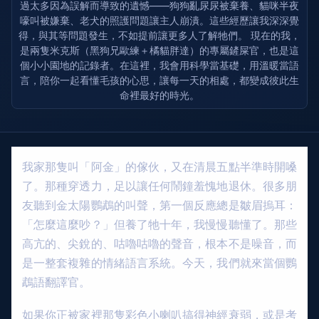
過太多因為誤解而導致的遺憾——狗狗亂尿尿被棄養、貓咪半夜
嚎叫被嫌棄、老犬的照護問題讓主人崩潰。這些經歷讓我深深覺
得，與其等問題發生，不如提前讓更多人了解牠們。 現在的我，
是兩隻米克斯（黑狗兄歐練＋橘貓胖達）的專屬鏟屎官，也是這
個小小園地的記錄者。在這裡，我會用科學當基礎，用溫暖當語
言，陪你一起看懂毛孩的心思，讓每一天的相處，都變成彼此生
命裡最好的時光。
我家那隻叫「阿金」的傢伙，又在清晨五點半準時開嗓
了。那種穿透力，足以讓任何鬧鐘羞愧地退休。很多朋
友聽到金太陽鸚鵡的叫聲，第一個反應總是皺眉摀耳：
「怎麼這麼吵？」但養了牠十年，我慢慢聽懂了。那些
高亢的、尖銳的、咕嚕咕嚕的聲音，根本不是噪音，而
是一整套複雜的情緒語言系統。今天，我們就來當個鸚
鵡語翻譯官。
如果你正被家裡那隻彩色小喇叭搞得神經衰弱，或是考