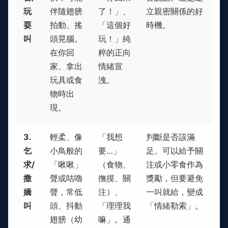
玩
伴隨翅膀
了！」、
立親密關係的好
耍
拍動、搖
「這個好
時機。
叫
頭晃腦。
玩！」純
在你回
粹的正向
家、拿出
情緒宣
玩具或食
洩。
物時出
現。
3.
輕柔、像
「我想
判斷是否該滿
乞
小鳥般的
要…」
足。可以給予關
求/
「啾啾」
（食物、
注或小零食作為
撒
聲或咕嚕
撫摸、關
獎勵，但要避免
嬌
聲，常低
注）、
一叫就給，變成
叫
頭、抖動
「理理我
「情緒勒索」。
翅膀（幼
嘛」。通