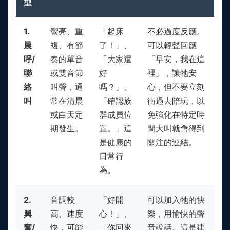
型
1.
響亮、重
「起床
不必過度反應。
晨
複、有節
了！」、
可以輕聲回應
呼/
奏的單音
「大家還
「早安，我在這
聯
或雙音節
好
裡」，讓牠安
絡
叫聲，通
嗎？」、
心，但不要立刻
叫
常在清晨
「確認族
衝過去陪玩，以
或白天定
群成員位
免強化在特定時
期發生。
置。」這
間大叫就會得到
是健康的
關注的連結。
日常行
為。
2.
音調較
「好開
可以加入牠的快
興
高、速度
心！」、
樂，用愉快的聲
奮/
快，可能
「你回來
音說話。這是建