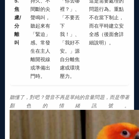
5.
持久、不
「你去哪
這是需要處理的
焦
間斷的尖
裡？」、
問題行為。重點
慮/
聲鳴叫，
「不要丟
不在當下制止，
分
聽起來有
下
而在平時建立安
離
「緊迫」
我！」、
全感（後面會詳
叫
感。常發
「我好不
細說明）。
生在主人
安。」源
離開視線
自分離焦
或準備出
慮或環境
門時。
壓力。
聽懂了，對吧？聲音不再是單純的音量問題，而是帶著
顏色的情緒訊號。