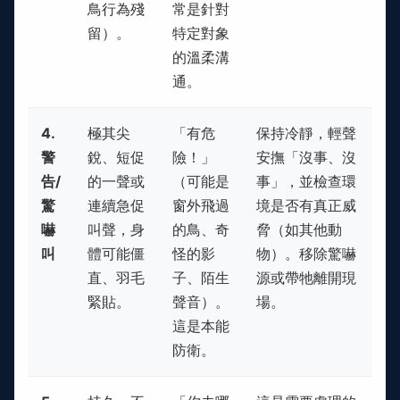
鳥行為殘
常是針對
留）。
特定對象
的溫柔溝
通。
4.
極其尖
「有危
保持冷靜，輕聲
警
銳、短促
險！」
安撫「沒事、沒
告/
的一聲或
（可能是
事」，並檢查環
驚
連續急促
窗外飛過
境是否有真正威
嚇
叫聲，身
的鳥、奇
脅（如其他動
叫
體可能僵
怪的影
物）。移除驚嚇
直、羽毛
子、陌生
源或帶牠離開現
緊貼。
聲音）。
場。
這是本能
防衛。