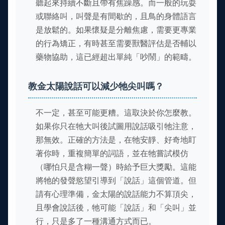
聽起來持續不斷且帶有焦躁感。而一般的玩耍
或聯絡叫，叫聲是有間歇的，且鳥的身體語言
是放鬆的。如果懷疑是分離焦慮，需要更專業
的行為矯正，有時甚至需要獸醫評估是否輔以
藥物協助，這已經超出單純「吵鬧」的範疇。
教金太陽說話可以減少牠尖叫嗎？
不一定，甚至可能更糟。這取決於你怎麼教。
如果你只在牠大叫後試圖用說話吸引牠注意，
那無效。正確的方法是，在牠安靜、好奇地盯
著你時，重複簡單的詞語，並在牠嘗試模仿
（哪怕只是含糊一聲）時給予巨大獎勵。這能
將牠的發聲慾望引導到「說話」這個管道。但
請有心理準備，金太陽的說話能力不算頂尖，
且學會說話後，牠可能「說話」和「尖叫」並
行，只是多了一種溝通方式而已。