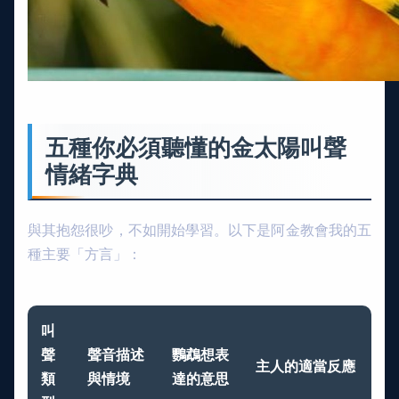
五種你必須聽懂的金太陽叫聲
情緒字典
與其抱怨很吵，不如開始學習。以下是阿金教會我的五
種主要「方言」：
叫
聲
聲音描述
鸚鵡想表
主人的適當反應
類
與情境
達的意思