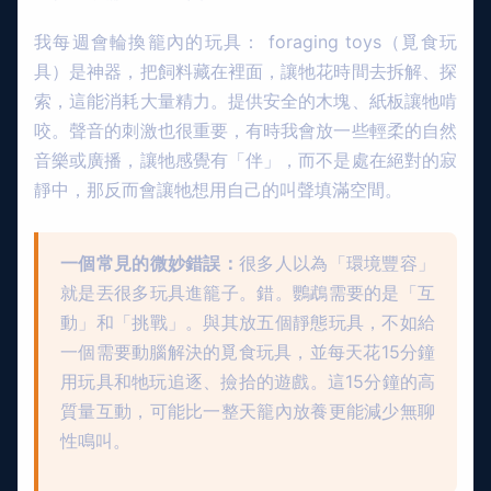
我每週會輪換籠內的玩具： foraging toys（覓食玩
具）是神器，把飼料藏在裡面，讓牠花時間去拆解、探
索，這能消耗大量精力。提供安全的木塊、紙板讓牠啃
咬。聲音的刺激也很重要，有時我會放一些輕柔的自然
音樂或廣播，讓牠感覺有「伴」，而不是處在絕對的寂
靜中，那反而會讓牠想用自己的叫聲填滿空間。
一個常見的微妙錯誤：
很多人以為「環境豐容」
就是丟很多玩具進籠子。錯。鸚鵡需要的是「互
動」和「挑戰」。與其放五個靜態玩具，不如給
一個需要動腦解決的覓食玩具，並每天花15分鐘
用玩具和牠玩追逐、撿拾的遊戲。這15分鐘的高
質量互動，可能比一整天籠內放養更能減少無聊
性鳴叫。