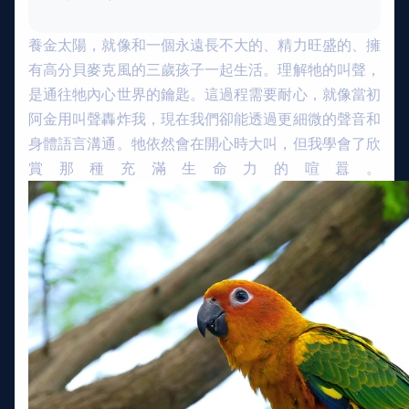
養金太陽，就像和一個永遠長不大的、精力旺盛的、擁
有高分貝麥克風的三歲孩子一起生活。理解牠的叫聲，
是通往牠內心世界的鑰匙。這過程需要耐心，就像當初
阿金用叫聲轟炸我，現在我們卻能透過更細微的聲音和
身體語言溝通。牠依然會在開心時大叫，但我學會了欣
賞那種充滿生命力的喧囂。