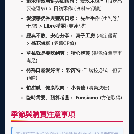
追求極致新鮮與細膩感：
壹玖木樨堂
(限定品
要碰運氣) >
日初禾作
(食材來源讚)
愛濃鬱奶香與豐富口感：
先生手作
(生乳卷/
千層) >
Libre禮閣
(芙蓮/塔)
經典不敗、安心分享：
菓子工房
(穩定優質)
>
橘花蛋糕
(懷舊CP值)
草莓就是要吃到爽：
猜心泡芙
(視覺份量雙重
滿足)
特殊口感愛好者：
榖芮特
(千層控必試，但要
預購)
怕甜膩、健康取向：
小食糖
(清爽減糖)
臨時需要、預算考量：
Funsiamo
(方便取得)
季節與購買注意事項
高雄草莓蛋糕的巔峰期通常是每年的
12月到隔年