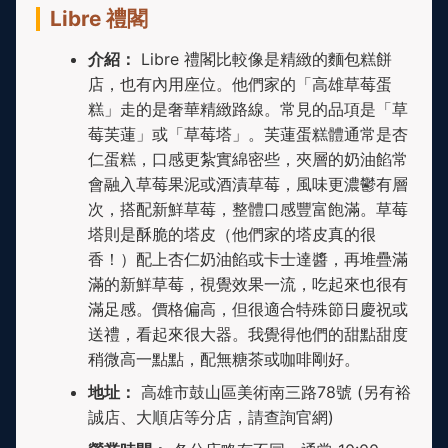
Libre 禮閣
介紹：
Libre 禮閣比較像是精緻的麵包糕餅
店，也有內用座位。他們家的「高雄草莓蛋
糕」走的是奢華精緻路線。常見的品項是「草
莓芙蓮」或「草莓塔」。芙蓮蛋糕體通常是杏
仁蛋糕，口感更紮實綿密些，夾層的奶油餡常
會融入草莓果泥或酒漬草莓，風味更濃鬱有層
次，搭配新鮮草莓，整體口感豐富飽滿。草莓
塔則是酥脆的塔皮（他們家的塔皮真的很
香！）配上杏仁奶油餡或卡士達醬，再堆疊滿
滿的新鮮草莓，視覺效果一流，吃起來也很有
滿足感。價格偏高，但很適合特殊節日慶祝或
送禮，看起來很大器。我覺得他們的甜點甜度
稍微高一點點，配無糖茶或咖啡剛好。
地址：
高雄市鼓山區美術南三路78號 (另有裕
誠店、大順店等分店，請查詢官網)