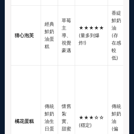
香緹
草莓
鮮奶
經典
主
★★★★★
油
$
鮮奶
猜心泡芙
導、
(量多到爆
(存
(
油蛋
視覺
炸!)
在感
等
糕
豪邁
較
低)
傳統
懷舊
傳統
鮮奶
紮
鮮奶
$
★★★☆☆
橘花蛋糕
油生
實、
油
(
(穩定)
日蛋
甜蜜
(偏
民