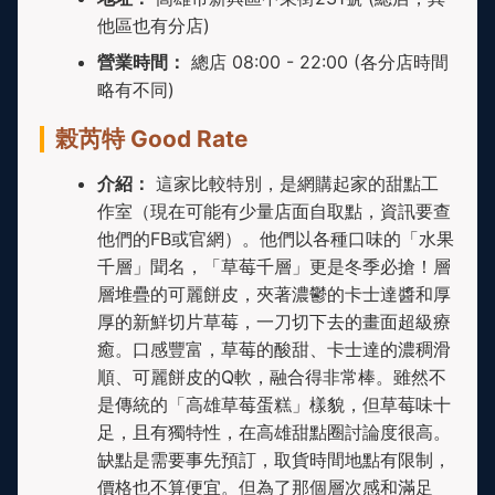
他區也有分店)
營業時間：
總店 08:00 - 22:00 (各分店時間
略有不同)
榖芮特 Good Rate
介紹：
這家比較特別，是網購起家的甜點工
作室（現在可能有少量店面自取點，資訊要查
他們的FB或官網）。他們以各種口味的「水果
千層」聞名，「草莓千層」更是冬季必搶！層
層堆疊的可麗餅皮，夾著濃鬱的卡士達醬和厚
厚的新鮮切片草莓，一刀切下去的畫面超級療
癒。口感豐富，草莓的酸甜、卡士達的濃稠滑
順、可麗餅皮的Q軟，融合得非常棒。雖然不
是傳統的「高雄草莓蛋糕」樣貌，但草莓味十
足，且有獨特性，在高雄甜點圈討論度很高。
缺點是需要事先預訂，取貨時間地點有限制，
價格也不算便宜。但為了那個層次感和滿足