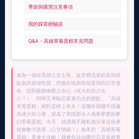
季節與購買注意事項
我的踩雷經驗談
Q&A - 高雄草莓蛋糕常見問題
身為一個在高雄土生土長、血管裡流著奶茶與甜
點血的資深吃貨，挖掘在地美味就是我的日常使
命。說到最能喚醒少女心（或大叔的少女
心？），同時又考驗店家真功夫的甜點，「高雄
草莓蛋糕」絕對是榜上有名！這幾年我幾乎踏遍
高雄大街小巷，就為了尋找那令人魂牽夢縈的夢
幻草莓蛋糕。今天，就讓我不藏私地分享這份累
積無數卡路里（心甘情願！）換來的「高雄草莓
蛋糕」覓食全攻略！我會告訴你哪些店是真材實