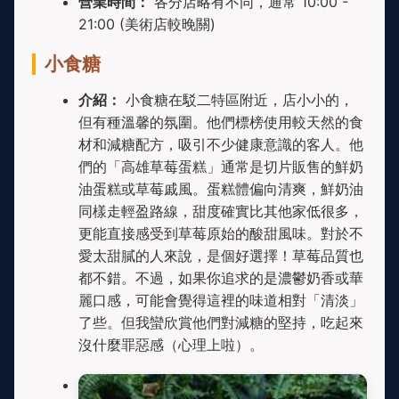
營業時間：
各分店略有不同，通常 10:00 -
21:00 (美術店較晚關)
小食糖
介紹：
小食糖在駁二特區附近，店小小的，
但有種溫馨的氛圍。他們標榜使用較天然的食
材和減糖配方，吸引不少健康意識的客人。他
們的「高雄草莓蛋糕」通常是切片販售的鮮奶
油蛋糕或草莓戚風。蛋糕體偏向清爽，鮮奶油
同樣走輕盈路線，甜度確實比其他家低很多，
更能直接感受到草莓原始的酸甜風味。對於不
愛太甜膩的人來說，是個好選擇！草莓品質也
都不錯。不過，如果你追求的是濃鬱奶香或華
麗口感，可能會覺得這裡的味道相對「清淡」
了些。但我蠻欣賞他們對減糖的堅持，吃起來
沒什麼罪惡感（心理上啦）。