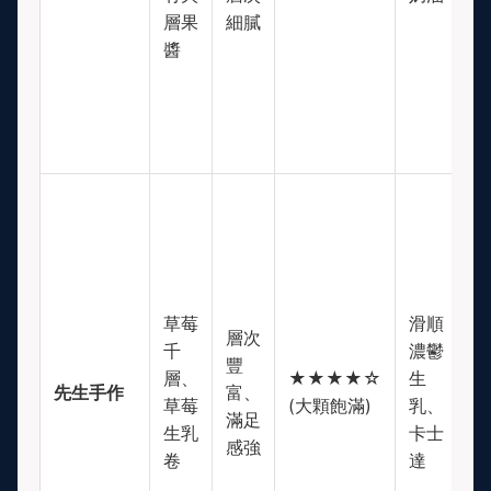
層果
細膩
醬
草莓
滑順
層次
千
濃鬱
豐
$
層、
★★★★☆
生
先生手作
富、
(
草莓
(大顆飽滿)
乳、
滿足
高
生乳
卡士
感強
卷
達