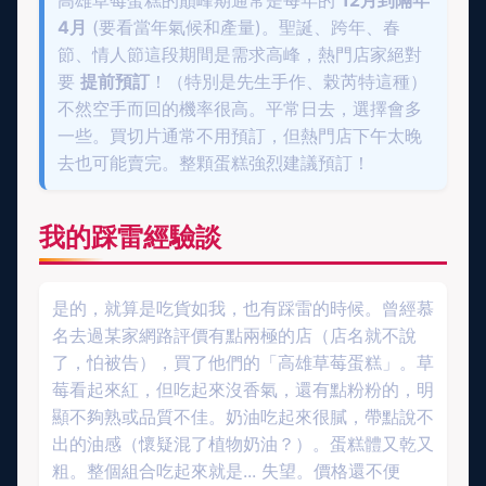
4月
(要看當年氣候和產量)。聖誕、跨年、春
節、情人節這段期間是需求高峰，熱門店家絕對
要
提前預訂
！（特別是先生手作、榖芮特這種）
不然空手而回的機率很高。平常日去，選擇會多
一些。買切片通常不用預訂，但熱門店下午太晚
去也可能賣完。整顆蛋糕強烈建議預訂！
我的踩雷經驗談
是的，就算是吃貨如我，也有踩雷的時候。曾經慕
名去過某家網路評價有點兩極的店（店名就不說
了，怕被告），買了他們的「高雄草莓蛋糕」。草
莓看起來紅，但吃起來沒香氣，還有點粉粉的，明
顯不夠熟或品質不佳。奶油吃起來很膩，帶點說不
出的油感（懷疑混了植物奶油？）。蛋糕體又乾又
粗。整個組合吃起來就是... 失望。價格還不便