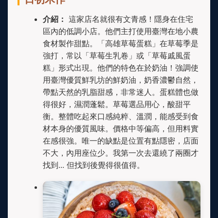
介紹：
這家店名就很有文青感！隱身在住宅
區內的低調小店。他們主打使用臺灣在地小農
食材製作甜點。「高雄草莓蛋糕」在草莓季是
強打，常以「草莓生乳卷」或「草莓戚風蛋
糕」形式出現。他們的特色在於奶油！強調使
用臺灣優質鮮乳坊的鮮奶油，奶香濃鬱自然，
帶點天然的乳脂甜感，非常迷人。蛋糕體也做
得很好，濕潤蓬鬆。草莓選品用心，酸甜平
衡。整體吃起來口感純粹、溫潤，能感受到食
材本身的優質風味。價格中等偏高，但用料實
在感很強。唯一的缺點是位置有點隱密，店面
不大，內用座位少。我第一次去還繞了兩圈才
找到... 但找到後覺得很值得。