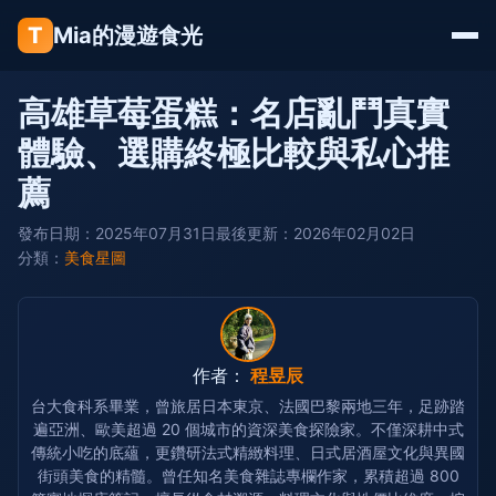
T
Mia的漫遊食光
高雄草莓蛋糕：名店亂鬥真實
體驗、選購終極比較與私心推
薦
發布日期：2025年07月31日
最後更新：2026年02月02日
分類：
美食星圖
作者：
程昱辰
台大食科系畢業，曾旅居日本東京、法國巴黎兩地三年，足跡踏
遍亞洲、歐美超過 20 個城市的資深美食探險家。不僅深耕中式
傳統小吃的底蘊，更鑽研法式精緻料理、日式居酒屋文化與異國
街頭美食的精髓。曾任知名美食雜誌專欄作家，累積超過 800