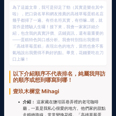
為了這篇文章，我可是卯足了勁（其實是樂在其中
啦），把口袋名單和網友推薦的高雄草莓蛋糕名店
幾乎都掃了一遍。有些名符其實，有些嘛...嗯，就
當作是體驗人生囉！接下來，我會一家家詳細介
紹，包含我的真實評價、店鋪資訊，還有最重要的
——蛋糕特色與口感分析。我會特別指出我覺得
「高雄草莓蛋糕」表現出色的地方，當然也會不客
氣地說出我覺得不夠好的點。畢竟，花錢要吃在刀
口上嘛！
以下介紹順序不代表排名，純屬我拜訪
的順序或想到哪寫到哪！
壹玖木樨堂 Mihagi
介紹：
這家藏在鹽埕區巷弄裡的老宅咖啡
廳，一直是我私心很愛的地方。他們家的甜點
走精緻路線，常常變換花樣。「高雄草莓蛋