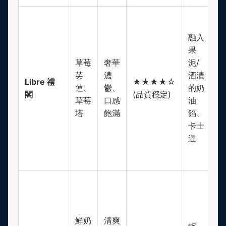
融入
果
草莓
奢華
泥/
芙
濃
酒漬
$
Libre 禮
★★★★☆
蓮、
鬱、
的奶
(
閣
(品質穩定)
草莓
口感
油
高
塔
飽滿
餡、
卡士
達
鮮奶
清爽