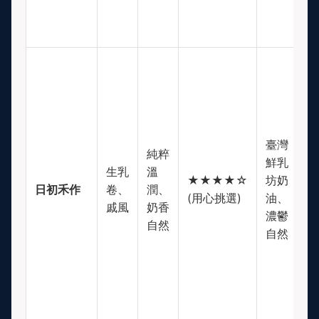
臺灣
純粹
$
鮮乳
生乳
溫
(
★★★★☆
坊奶
日初禾作
卷、
潤、
等
(用心挑選)
油、
戚風
奶香
偏
濃鬱
自然
高
自然