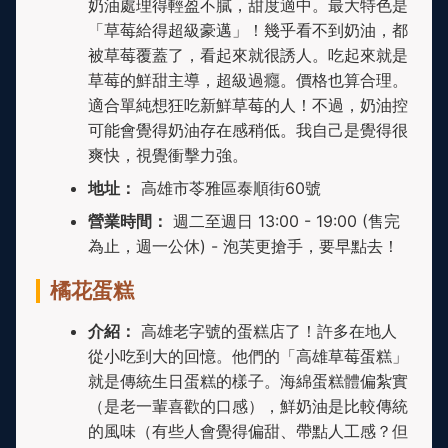
奶油處理得輕盈不膩，甜度適中。最大特色是
「草莓給得超級豪邁」！幾乎看不到奶油，都
被草莓覆蓋了，看起來就很誘人。吃起來就是
草莓的鮮甜主導，超級過癮。價格也算合理。
適合單純想狂吃新鮮草莓的人！不過，奶油控
可能會覺得奶油存在感稍低。我自己是覺得很
爽快，視覺衝擊力強。
地址：
高雄市苓雅區泰順街60號
營業時間：
週二至週日 13:00 - 19:00 (售完
為止，週一公休) - 泡芙更搶手，要早點去！
橘花蛋糕
介紹：
高雄老字號的蛋糕店了！許多在地人
從小吃到大的回憶。他們的「高雄草莓蛋糕」
就是傳統生日蛋糕的樣子。海綿蛋糕體偏紮實
（是老一輩喜歡的口感），鮮奶油是比較傳統
的風味（有些人會覺得偏甜、帶點人工感？但