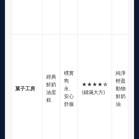
樸實
純淨
經典
雋
輕盈
$
鮮奶
★★★★☆
菓子工房
永、
動物
(
油蛋
(鋪滿大方)
安心
鮮奶
等
糕
舒服
油