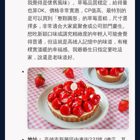
我覺得是懷舊風味）。草莓品質穩定，給得量
也算OK。價格非常實惠，CP值高。最特別的
是可以買到「整顆圓形」的草莓蛋糕，尺寸選
擇多，非常適合大家庭聚會或公司部門慶生。
想吃新穎口味或講究精緻度的年輕人可能會覺
得普通，但這就是高雄人記憶中的味道，有種
樸實溫暖的幸福感。我爺爺生日指定要吃這
家，說還是老味道好。
地址：
高雄市新興區中東街231號 (總店，其