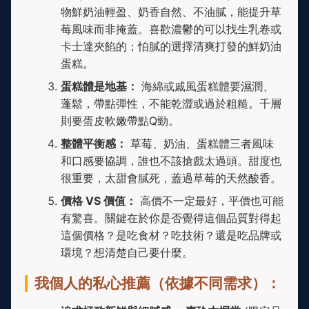
物鮮奶油輕盈、奶香自然、不油膩，能提升草
莓風味而非掩蓋。喜歡濃鬱的可以找生乳卷或
卡士達夾餡的；怕膩的選擇清爽打發的鮮奶油
蛋糕。
蛋糕體是地基：
海綿或戚風蛋糕體要濕潤、
蓬鬆，帶點彈性，不能乾澀或過於粗糙。千層
則要蛋皮軟嫩帶點Q勁。
整體平衡感：
草莓、奶油、蛋糕體三者風味
和口感要協調，誰也不該搶戲太過頭。甜度也
很重要，太甜會膩死，蓋過草莓的天然酸香。
價格 VS 價值：
高價不一定最好，平價也可能
有驚喜。關鍵在於你是否覺得這個品質對得起
這個價格？是吃食材？吃技術？還是吃品牌或
環境？想清楚自己要什麼。
我個人的私心推薦（依據不同需求）：