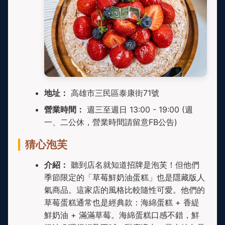
地址：
高雄市三民區泰康街71號
營業時間：
週三至週日 13:00 - 19:00 (週
一、二公休，營業時間請留意FB公告)
猜心泡芙
介紹：
聽到店名就知道招牌是泡芙！但他們
季節限定的「草莓鮮奶油蛋糕」也是隱藏版人
氣商品。這家店的風格比較隨性可愛。他們的
草莓蛋糕通常也是經典款：海綿蛋糕 + 香緹
鮮奶油 + 滿滿草莓。海綿蛋糕口感不錯，鮮