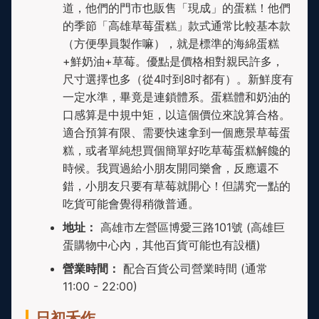
道，他們的門市也販售「現成」的蛋糕！他們
的季節「高雄草莓蛋糕」款式通常比較基本款
（方便學員製作嘛），就是標準的海綿蛋糕
+鮮奶油+草莓。優點是價格相對親民許多，
尺寸選擇也多（從4吋到8吋都有）。新鮮度有
一定水準，畢竟是連鎖體系。蛋糕體和奶油的
口感算是中規中矩，以這個價位來說算合格。
適合預算有限、需要快速拿到一個應景草莓蛋
糕，或者單純想買個簡單好吃草莓蛋糕解饞的
時候。我買過給小朋友開同樂會，反應還不
錯，小朋友只要有草莓就開心！但講究一點的
吃貨可能會覺得稍微普通。
地址：
高雄市左營區博愛三路101號 (高雄巨
蛋購物中心內，其他百貨可能也有設櫃)
營業時間：
配合百貨公司營業時間 (通常
11:00 - 22:00)
日初禾作