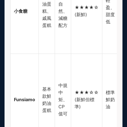
輕
油蛋
自
$
★★★★☆
盈、
小食糖
糕、
然、
(
(新鮮)
甜度
戚風
減糖
等
低
蛋糕
配方
中規
$
基本
中
★★★☆☆
標準
(
款鮮
Funsiamo
矩、
(新鮮但標
鮮奶
對
奶油
CP
準)
油
親
蛋糕
值可
民