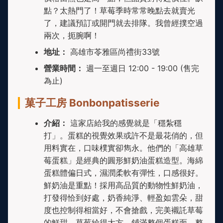
點？太熱門了！草莓季時常常晚點去就賣光
了，建議預訂或開門就去排隊。我曾經撲空過
兩次，扼腕啊！
地址：
高雄市苓雅區尚禮街33號
營業時間：
週一至週日 12:00 - 19:00 (售完
為止)
菓子工房 Bonbonpatisserie
介紹：
這家店給我的感覺就是「穩紮穩
打」。蛋糕的視覺效果或許不是最花俏的，但
用料實在，口味樸實卻雋永。他們的「高雄草
莓蛋糕」是經典的圓形鮮奶油蛋糕造型。海綿
蛋糕體偏日式，濕潤柔軟有彈性，口感很好。
鮮奶油是重點！採用高品質的動物性鮮奶油，
打發得恰到好處，奶香純淨、輕盈如雲朵，甜
度也控制得相當好，不會搶戲，完美襯託草莓
的鮮甜。草莓給得大方，鋪滿整個蛋糕面。整