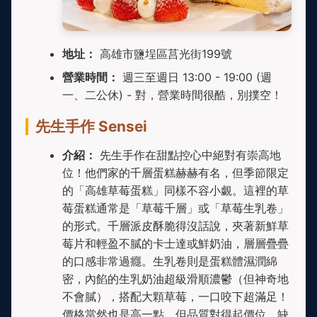
地址：
高雄市鹽埕區莒光街199號
營業時間：
週三至週日 13:00 - 19:00 (週
一、二公休) - 對，營業時間很酷，別撲空！
先生手作 Sensei
介紹：
先生手作在甜點控心中絕對有崇高地
位！他們家的千層蛋糕赫赫有名，但季節限定
的「高雄草莓蛋糕」同樣不容小覷。這裡的草
莓蛋糕通常是「草莓千層」或「草莓生乳卷」
的形式。千層派皮酥脆得沒話說，夾著新鮮草
莓片和輕盈不膩的卡士達或鮮奶油，層層疊疊
的口感非常過癮。生乳卷則是蛋糕體濕潤綿
密，內餡的生乳奶油超級滑順濃鬱（但神奇地
不會膩），搭配大顆草莓，一口咬下超滿足！
價格當然也是高一點，但品質對得起價位。缺