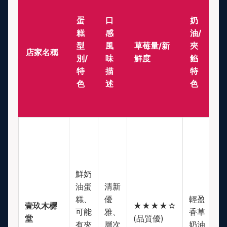
蛋
口
奶
糕
感
油/
價
型
風
草莓量/新
夾
店家名稱
位
別/
味
鮮度
餡
帶
特
描
特
色
述
色
鮮奶
油蛋
清新
糕、
優
輕盈
$
壹玖木樨
★★★★☆
可能
雅、
香草
(
堂
(品質優)
有夾
層次
奶油
高