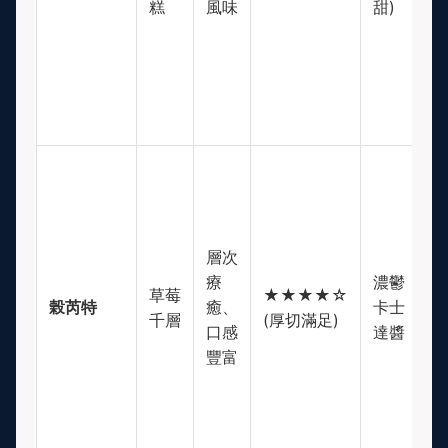
糕
風味
甜)
層次
療
濃鬱
$
草莓
★★★★☆
榖芮特
癒、
卡士
(
千層
(厚切滿足)
口感
達醬
高
豐富