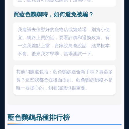
買藍色鸚鵡時，如何避免被騙？
我建議去信譽好的寵物店或繁殖場，別貪小便
宜。網路上買的話，要看評價和退換政策。有
一次我差點上當，賣家說鳥會說話，結果根本
不會。後來我才學乖，當場測試一下。
其他問題還包括：藍色鸚鵡適合新手嗎？壽命多
長？這些我都會在後面提到。藍色鸚鵡價格不是
唯一要擔心的，飼養知識也很重要。
藍色鸚鵡品種排行榜