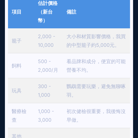
估計價格
項目
（新台
備註
幣）
2,000 -
大小和材質影響價格，我買
籠子
10,000
的中型籠子約5,000元。
500 -
看品牌和成分，便宜的可能
飼料
2,000/月
營養不均。
300 -
鸚鵡需要玩樂，避免無聊啄
玩具
1,000
羽。
醫療檢
1,000 -
初次健檢很重要，我後悔沒
查
3,000
早做。
其他