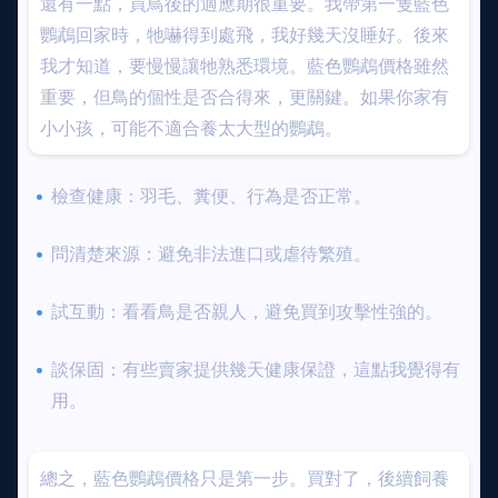
還有一點，買鳥後的適應期很重要。我帶第一隻藍色
鸚鵡回家時，牠嚇得到處飛，我好幾天沒睡好。後來
我才知道，要慢慢讓牠熟悉環境。藍色鸚鵡價格雖然
重要，但鳥的個性是否合得來，更關鍵。如果你家有
小小孩，可能不適合養太大型的鸚鵡。
檢查健康：羽毛、糞便、行為是否正常。
問清楚來源：避免非法進口或虐待繁殖。
試互動：看看鳥是否親人，避免買到攻擊性強的。
談保固：有些賣家提供幾天健康保證，這點我覺得有
用。
總之，藍色鸚鵡價格只是第一步。買對了，後續飼養