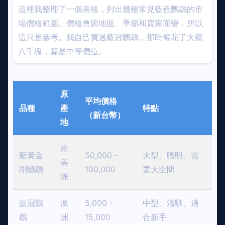
這裡我整理了一個表格，列出幾種常見藍色鸚鵡的市
場價格範圍。價格會因地區、季節和賣家而變，所以
這只是參考。我自己買過藍冠鸚鵡，那時候花了大概
八千塊，算是中等價位。
原
平均價格
品種
產
特點
（新台幣）
地
南
藍黃金
50,000 -
大型、聰明、需
美
剛鸚鵡
100,000
要大空間
洲
藍冠鸚
澳
5,000 -
中型、溫馴、適
鵡
洲
15,000
合新手