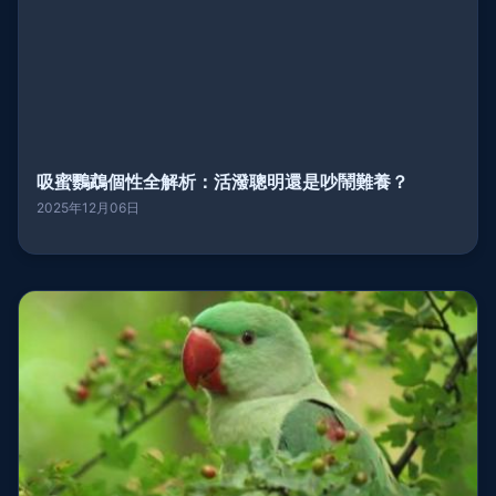
吸蜜鸚鵡個性全解析：活潑聰明還是吵鬧難養？
2025年12月06日