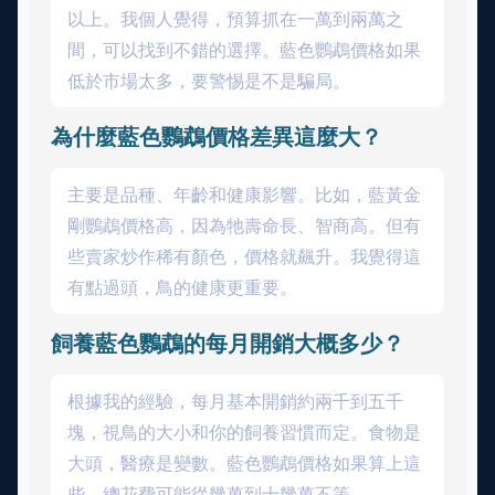
以上。我個人覺得，預算抓在一萬到兩萬之
間，可以找到不錯的選擇。藍色鸚鵡價格如果
低於市場太多，要警惕是不是騙局。
為什麼藍色鸚鵡價格差異這麼大？
主要是品種、年齡和健康影響。比如，藍黃金
剛鸚鵡價格高，因為牠壽命長、智商高。但有
些賣家炒作稀有顏色，價格就飆升。我覺得這
有點過頭，鳥的健康更重要。
飼養藍色鸚鵡的每月開銷大概多少？
根據我的經驗，每月基本開銷約兩千到五千
塊，視鳥的大小和你的飼養習慣而定。食物是
大頭，醫療是變數。藍色鸚鵡價格如果算上這
些，總花費可能從幾萬到十幾萬不等。