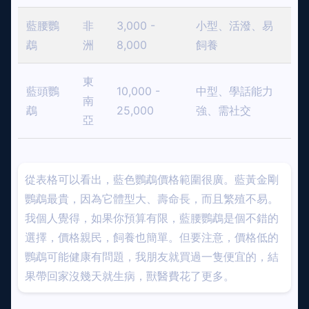
藍腰鸚
非
3,000 -
小型、活潑、易
鵡
洲
8,000
飼養
東
藍頭鸚
10,000 -
中型、學話能力
南
鵡
25,000
強、需社交
亞
從表格可以看出，藍色鸚鵡價格範圍很廣。藍黃金剛
鸚鵡最貴，因為它體型大、壽命長，而且繁殖不易。
我個人覺得，如果你預算有限，藍腰鸚鵡是個不錯的
選擇，價格親民，飼養也簡單。但要注意，價格低的
鸚鵡可能健康有問題，我朋友就買過一隻便宜的，結
果帶回家沒幾天就生病，獸醫費花了更多。