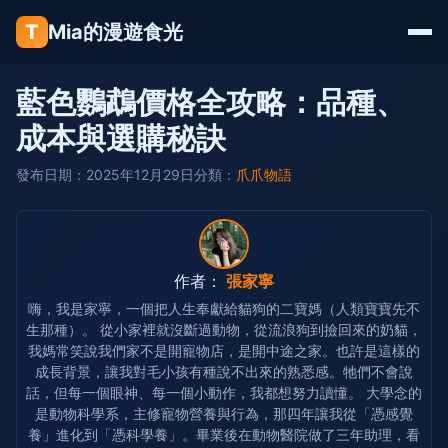
T
Mia的漫遊食光
藍色鸚鵡價格全攻略：品種、
成本與選購秘訣
發布日期：2025年12月29日
分類：
爪爪物語
作者：
張家寧
嗨，我是家寧，一個把人生奉獻給貓狗的二寶媽（人類寶寶先不
生那種）。 從小家裡就沒斷過動物，從流浪狗到撿回來的奶貓，
我媽常笑說我們家不是開寵物店，是開中途之家。也許是這樣的
成長背景，讓我對毛小孩有種說不出來的熟悉感。牠們不會說
話，但每一個眼神、每一個小動作，我都想努力讀懂。 大學念的
是動物科學系，主修寵物營養與行為，那四年讓我從「憑感覺
養」進化到「憑科學養」。畢業後在動物醫院做了三年助理，看