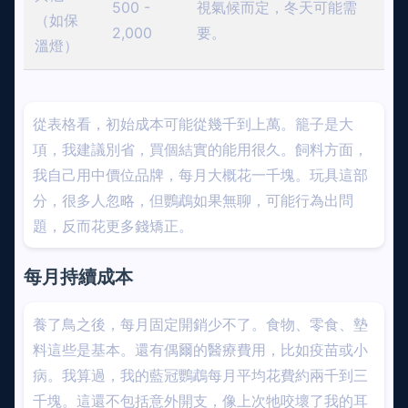
500 -
視氣候而定，冬天可能需
（如保
2,000
要。
溫燈）
從表格看，初始成本可能從幾千到上萬。籠子是大
項，我建議別省，買個結實的能用很久。飼料方面，
我自己用中價位品牌，每月大概花一千塊。玩具這部
分，很多人忽略，但鸚鵡如果無聊，可能行為出問
題，反而花更多錢矯正。
每月持續成本
養了鳥之後，每月固定開銷少不了。食物、零食、墊
料這些是基本。還有偶爾的醫療費用，比如疫苗或小
病。我算過，我的藍冠鸚鵡每月平均花費約兩千到三
千塊。這還不包括意外開支，像上次牠咬壞了我的耳