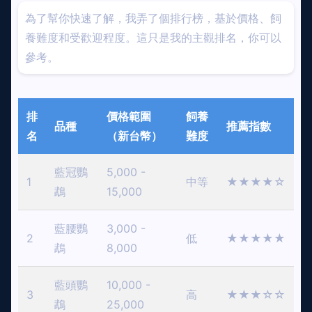
為了幫你快速了解，我弄了個排行榜，基於價格、飼
養難度和受歡迎程度。這只是我的主觀排名，你可以
參考。
排
價格範圍
飼養
品種
推薦指數
名
（新台幣）
難度
藍冠鸚
5,000 -
1
中等
★★★★☆
鵡
15,000
藍腰鸚
3,000 -
2
低
★★★★★
鵡
8,000
藍頭鸚
10,000 -
3
高
★★★☆☆
鵡
25,000