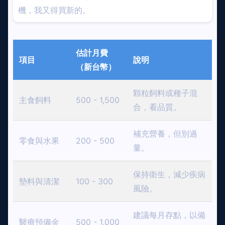
機，我又得買新的。
估計月費
項目
說明
（新台幣）
顆粒飼料或種子混
主食飼料
500 - 1,500
合，看品質。
補充營養，但別過
零食與水果
200 - 500
量。
保持衛生，減少疾病
墊料與清潔
100 - 300
風險。
建議每月存點，以備
醫療預備金
500 - 1,000