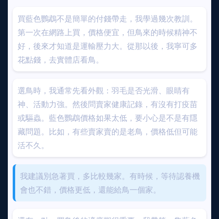
買藍色鸚鵡不是簡單的付錢帶走，我學過幾次教訓。
第一次在網路上買，價格便宜，但鳥來的時候精神不
好，後來才知道是運輸壓力大。從那以後，我寧可多
花點錢，去實體店看鳥。
選鳥時，我通常先看外觀：羽毛是否光滑、眼睛有
神、活動力強。然後問賣家健康記錄，有沒有打疫苗
或驅蟲。藍色鸚鵡價格如果太低，要小心是不是有隱
藏問題。比如，有些賣家賣的是老鳥，價格低但可能
活不久。
我建議別急著買，多比較幾家。有時候，等待認養機
會也不錯，價格更低，還能給鳥一個家。