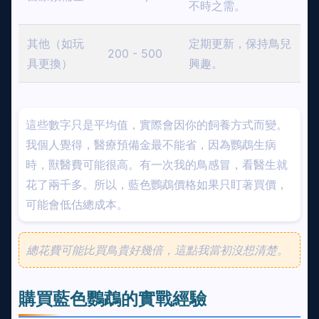
不時之需。
其他（如玩
定期更新，保持鳥兒
200 - 500
具更換）
興趣。
這些數字只是平均值，實際會因你的飼養方式而變。
我個人覺得，醫療預備金最不能省，因為鸚鵡生病
時，獸醫費可能很高。有一次我的鳥感冒，看醫生就
花了兩千多。所以，藍色鸚鵡價格如果只盯著買價，
可能會低估總成本。
總花費可能比買鳥貴好幾倍，這點我當初沒想清楚。
購買藍色鸚鵡的實戰經驗