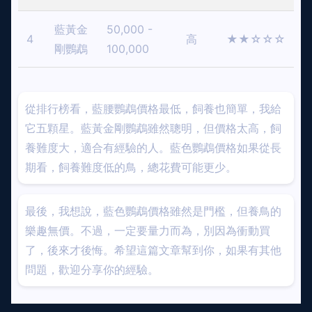
藍黃金
50,000 -
4
高
★★☆☆☆
剛鸚鵡
100,000
從排行榜看，藍腰鸚鵡價格最低，飼養也簡單，我給
它五顆星。藍黃金剛鸚鵡雖然聰明，但價格太高，飼
養難度大，適合有經驗的人。藍色鸚鵡價格如果從長
期看，飼養難度低的鳥，總花費可能更少。
最後，我想說，藍色鸚鵡價格雖然是門檻，但養鳥的
樂趣無價。不過，一定要量力而為，別因為衝動買
了，後來才後悔。希望這篇文章幫到你，如果有其他
問題，歡迎分享你的經驗。