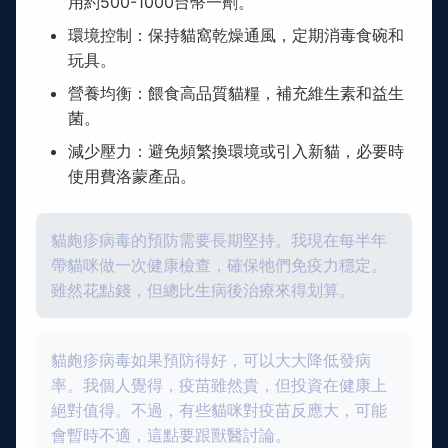
用約500-1000台幣一劑。
環境控制：保持貓窩乾燥通風，定期消毒食碗和
玩具。
營養均衡：餵食高品質貓糧，補充維生素和益生
菌。
減少壓力：避免頻繁換環境或引入新貓，必要時
使用費洛蒙產品。
貓皰疹病毒的預防需要長期堅持。我現在每半年
帶貓咪做一次健康檢查，確保牠們免疫力穩定。
雖然花點錢，但總比生病後治療來得划算。
貓皰疹病毒如果預防得好，可以大大降低發病
率。我個人覺得，疫苗雖然貴，但投資在健康上
絕對值得。不過，有些貓咪對疫苗反應大，可能
會暫時不適，這點要跟獸醫討論。