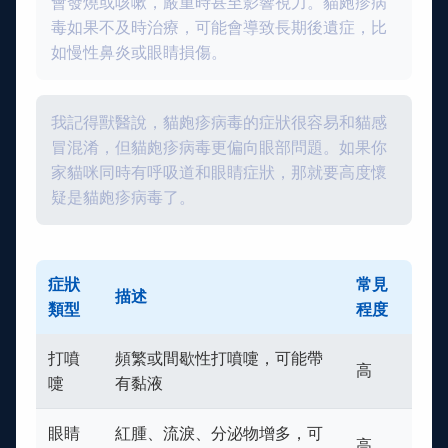
會發燒或咳嗽，嚴重時甚至影響視力。貓皰疹病
毒如果不及時治療，可能會導致長期後遺症，比
如慢性鼻炎或眼睛損傷。
我記得獸醫說，貓皰疹病毒的症狀很容易和貓感
冒混淆，但貓皰疹病毒更偏向眼部問題。如果你
家貓咪同時有呼吸道和眼睛症狀，那就要高度懷
疑是貓皰疹病毒了。
症狀
常見
描述
類型
程度
打噴
頻繁或間歇性打噴嚏，可能帶
高
嚏
有黏液
眼睛
紅腫、流淚、分泌物增多，可
高