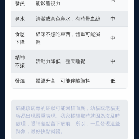
發炎
能影響視力
鼻水
清澈或黃色鼻水，有時帶血絲
中
食慾
貓咪不想吃東西，體重可能減
中
下降
輕
精神
活動力降低，整天睡覺
中
不振
發燒
體溫升高，可能伴隨顫抖
低
貓皰疹病毒的症狀可能因貓而異，幼貓或老貓更
容易出現嚴重表現。我家橘貓那時就因為沒及時
處理，眼睛差點留下疤痕。所以，一旦發現這些
跡象，最好快點就醫。