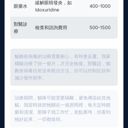
緩解眼睛發炎，如
眼藥水
400-1000
Idoxuridine
獸醫診
檢查和諮詢費用
500-1500
療
貓皰疹病毒的治療需要耐心，有時會反覆。我家
橘貓治療了快一個月，才完全恢復。獸醫說，貓
皰疹病毒目前沒有根治方法，但可以控制症狀和
減少發作頻率。
治療期間，貓咪可能需要隔離，避免傳染給其他
貓。我當時就把牠關在一個房間裡，每天定時餵
藥和清潔。那陣子我工作忙，差點累垮，但看到
牠好起來，一切都值得。