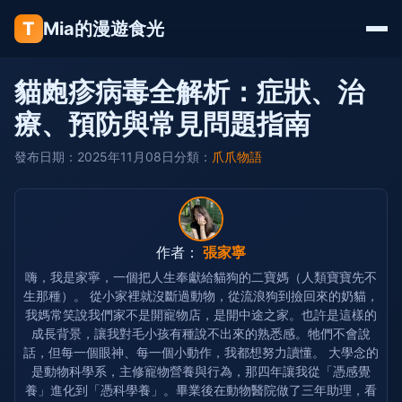
T
Mia的漫遊食光
貓皰疹病毒全解析：症狀、治
療、預防與常見問題指南
發布日期：2025年11月08日
分類：
爪爪物語
作者：
張家寧
嗨，我是家寧，一個把人生奉獻給貓狗的二寶媽（人類寶寶先不
生那種）。 從小家裡就沒斷過動物，從流浪狗到撿回來的奶貓，
我媽常笑說我們家不是開寵物店，是開中途之家。也許是這樣的
成長背景，讓我對毛小孩有種說不出來的熟悉感。牠們不會說
話，但每一個眼神、每一個小動作，我都想努力讀懂。 大學念的
是動物科學系，主修寵物營養與行為，那四年讓我從「憑感覺
養」進化到「憑科學養」。畢業後在動物醫院做了三年助理，看