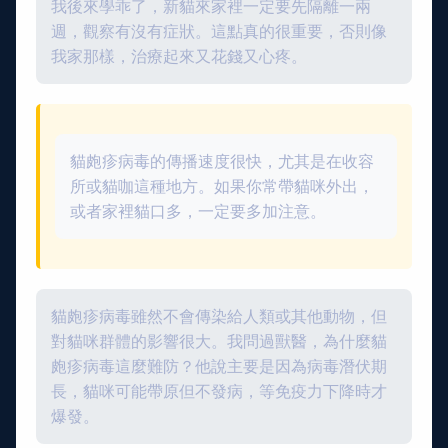
我後來學乖了，新貓來家裡一定要先隔離一兩
週，觀察有沒有症狀。這點真的很重要，否則像
我家那樣，治療起來又花錢又心疼。
貓皰疹病毒的傳播速度很快，尤其是在收容
所或貓咖這種地方。如果你常帶貓咪外出，
或者家裡貓口多，一定要多加注意。
貓皰疹病毒雖然不會傳染給人類或其他動物，但
對貓咪群體的影響很大。我問過獸醫，為什麼貓
皰疹病毒這麼難防？他說主要是因為病毒潛伏期
長，貓咪可能帶原但不發病，等免疫力下降時才
爆發。