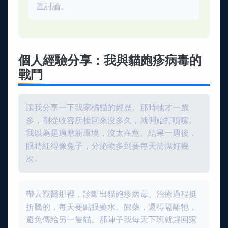
區討論。
個人經驗分享：我與貓皰疹病毒的
戰鬥
讓我分享一下我家橘貓的經歷。那時牠才一歲
多，剛從收容所接回來沒多久，就開始打噴嚏。
我以為是適應新環境，沒太在意。結果一週後，
眼睛紅得像兔子，分泌物多到要每天清潔好幾
次。
帶去獸醫那裡，診斷出貓皰疹病毒。治療過程挺
折騰的，每天要點眼藥水、餵藥，還得隔離牠，
避免傳給另一隻貓。那陣子我每天下班就趕回家