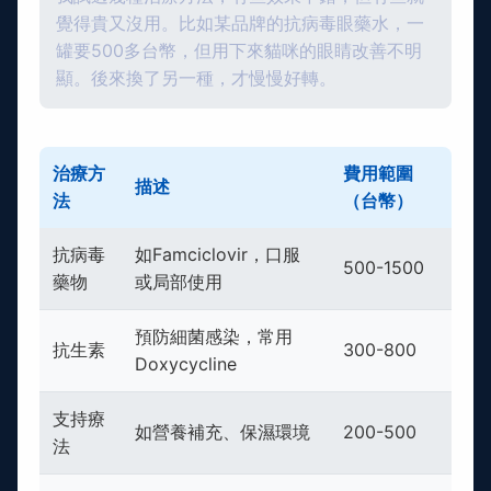
覺得貴又沒用。比如某品牌的抗病毒眼藥水，一
罐要500多台幣，但用下來貓咪的眼睛改善不明
顯。後來換了另一種，才慢慢好轉。
治療方
費用範圍
描述
法
（台幣）
抗病毒
如Famciclovir，口服
500-1500
藥物
或局部使用
預防細菌感染，常用
抗生素
300-800
Doxycycline
支持療
如營養補充、保濕環境
200-500
法