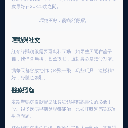
度最好在20-25度之間。
環境不好，鸚鵡活得累。
運動與社交
紅領綠鸚鵡很需要運動和互動，如果整天關在籠子
裡，牠們會無聊，甚至拔毛，這對壽命是致命打擊。
我每天都會放牠們出來飛一飛，玩些玩具，這樣精神
好，身體也強壯。
醫療照顧
定期帶鸚鵡看獸醫是延長紅領綠鸚鵡壽命的必要手
段。很多疾病早期發現都能治，比如呼吸道感染或寄
生蟲問題。
紅領綠鸚鵡壽命長短，醫療佔了很大一部分。我建議