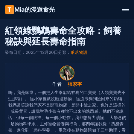
T
Mia的漫遊食光
紅領綠鸚鵡壽命全攻略：飼養
秘訣與延長壽命指南
發布日期：2025年12月20日
分類：
爪爪物語
作者：
張家寧
嗨，我是家寧，一個把人生奉獻給貓狗的二寶媽（人類寶寶先不
生那種）。 從小家裡就沒斷過動物，從流浪狗到撿回來的奶貓，
我媽常笑說我們家不是開寵物店，是開中途之家。也許是這樣的
成長背景，讓我對毛小孩有種說不出來的熟悉感。牠們不會說
話，但每一個眼神、每一個小動作，我都想努力讀懂。 大學念的
是動物科學系，主修寵物營養與行為，那四年讓我從「憑感覺
養」進化到「憑科學養」。畢業後在動物醫院做了三年助理，看