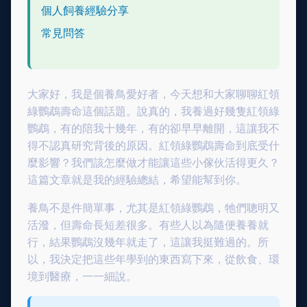
個人飼養經驗分享
常見問答
大家好，我是個養鳥愛好者，今天想和大家聊聊紅領
綠鸚鵡壽命這個話題。說真的，我養過好幾隻紅領綠
鸚鵡，有的陪我十幾年，有的卻早早離開，這讓我不
得不認真研究背後的原因。紅領綠鸚鵡壽命到底受什
麼影響？我們該怎麼做才能讓這些小傢伙活得更久？
這篇文章就是我的經驗總結，希望能幫到你。
養鳥不是件簡單事，尤其是紅領綠鸚鵡，牠們聰明又
活潑，但壽命長短差很多。有些人以為隨便養養就
行，結果鸚鵡沒幾年就走了，這讓我挺難過的。所
以，我決定把這些年學到的東西寫下來，從飲食、環
境到醫療，一一細說。