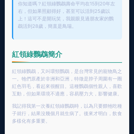
你知道嗎？紅領綠鸚鵡壽命平均在15到20年左
右，但如果照顧得好，甚至可以活到25歲以
上！這可不是開玩笑，我親眼見過朋友家的鸚
鵡活到28歲，簡直是鳥瑞。
紅領綠鸚鵡簡介
紅領綠鸚鵡，又叫環頸鸚鵡，是台灣常見的寵物鳥之
一。牠們原產於非洲和亞洲，特徵是脖子周圍有一圈
紅色羽毛，看起來很醒目。這種鸚鵡個性親人，喜歡
互動，但如果環境不適應，容易壓力大，影響健康。
我記得我第一次養紅領綠鸚鵡時，以為只要餵牠吃種
子就行，結果沒幾個月就生病了。後來才明白，飲食
多樣化有多重要。