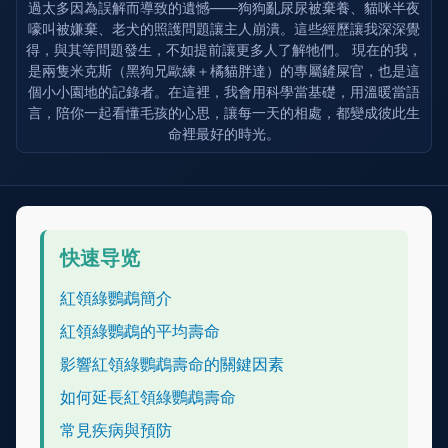
過太多因為誤解而導致的遺憾——狗狗亂尿尿被棄養、貓咪半夜
嚎叫被嫌棄、老犬的照護問題讓主人崩潰。這些經歷讓我深深覺
得，與其等問題發生，不如提前讓更多人了解牠們。 現在的我，
是兩隻米克斯（黑狗兄歐練＋橘貓胖達）的專屬鏟屎官，也是這
個小小園地的記錄者。在這裡，我會用科學當基礎，用溫暖當語
言，陪你一起看懂毛孩的心思，讓每一天的相處，都變成彼此生
命裡最好的時光。
快速导览
紅領綠鸚鵡簡介
紅領綠鸚鵡的平均壽命
影響紅領綠鸚鵡壽命的關鍵因素
如何延長紅領綠鸚鵡壽命
常見疾病與預防