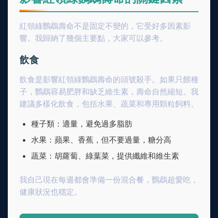
紅領綠鸚鵡壽命不是固定不變的，它受好多因素影
響。我歸納了幾個主要點，大家可以參考。
飲食
飲食是影響紅領綠鸚鵡壽命的頭號殺手。如果只餵種
子，鸚鵡容易肥胖和缺乏維生素，壽命自然縮短。我
建議多樣化飲食，包括水果、蔬菜和專用顆粒飼料。
種子類：適量，避免過多脂肪
水果：蘋果、香蕉，但不要過量，糖分高
蔬菜：胡蘿蔔、綠葉菜，提供纖維和維生素
我自己現在每週都會準備一份混合餐，鸚鵡超愛吃，
健康狀況也穩定。