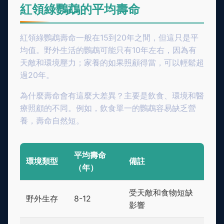
紅領綠鸚鵡的平均壽命
紅領綠鸚鵡壽命一般在15到20年之間，但這只是平
均值。野外生活的鸚鵡可能只有10年左右，因為有
天敵和環境壓力；家養的如果照顧得當，可以輕鬆超
過20年。
為什麼壽命會有這麼大差異？主要是飲食、環境和醫
療照顧的不同。例如，飲食單一的鸚鵡容易缺乏營
養，壽命自然短。
平均壽命
環境類型
備註
（年）
受天敵和食物短缺
野外生存
8-12
影響