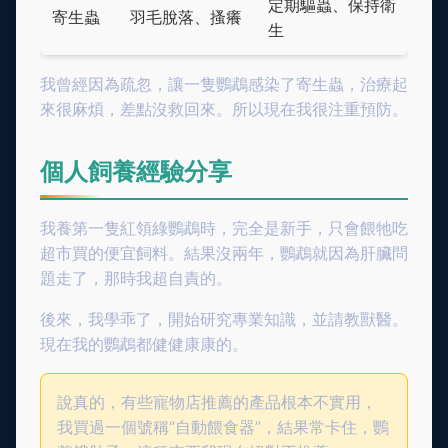
定期驅蟲、保持衛
寄生蟲
羽毛脫落、搔癢
生
我曾經因為疏忽，讓一隻鸚鵡感染了寄生蟲，治療起
來很麻煩，差點沒救回來。所以現在我很注重預防。
個人飼養經驗分享
我養第一隻紅領綠鸚鵡時，完全是新手，只會餵牠吃
超市買的便宜飼料。結果沒兩年，鸚鵡就因為肝臟問
題走了，那時我超自責的。
後來，我學乖了，開始研究專業知識，並請教獸醫。
現在我的鸚鵡都健健康康的。
說真的，有些寵物店推薦的產品根本不實用，
我買過一個號稱“自動餵食器”，結果常卡住，鸚