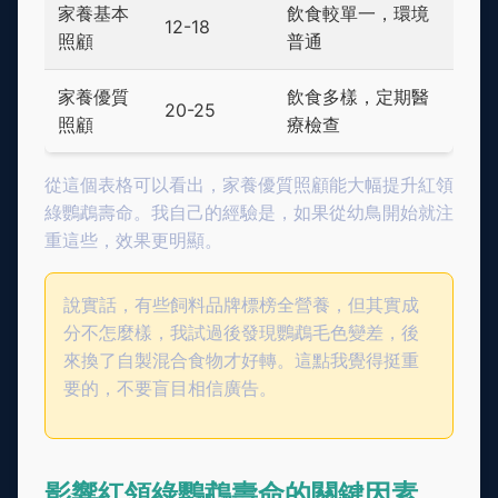
家養基本
飲食較單一，環境
12-18
照顧
普通
家養優質
飲食多樣，定期醫
20-25
照顧
療檢查
從這個表格可以看出，家養優質照顧能大幅提升紅領
綠鸚鵡壽命。我自己的經驗是，如果從幼鳥開始就注
重這些，效果更明顯。
說實話，有些飼料品牌標榜全營養，但其實成
分不怎麼樣，我試過後發現鸚鵡毛色變差，後
來換了自製混合食物才好轉。這點我覺得挺重
要的，不要盲目相信廣告。
影響紅領綠鸚鵡壽命的關鍵因素