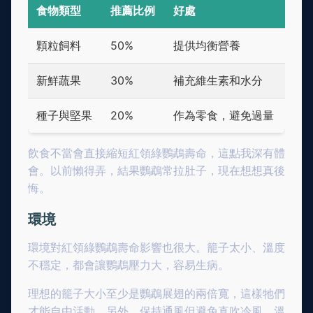
食物類型
推薦比例
好處
顆粒飼料
50%
提供均衡營養
新鮮蔬果
30%
補充維生素和水分
種子與堅果
20%
作為零食，避免過量
飲食不當會直接縮短紅領綠鸚鵡壽命，這點我深有體
會。以前懶得弄，結果鸚鵡常拉肚子，現在想想真後
悔。
環境
環境對紅領綠鸚鵡壽命影響也很大。籠子太小、溫度
不穩定，都會讓鸚鵡壓力大，容易生病。
理想的籠子大小至少是鸚鵡展翅的兩倍寬，這樣牠們
才能自由活動。另外，保持通風但避免直吹冷風，溫