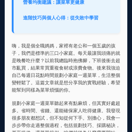
營養均衡建議：讓菜單更健康
進階技巧與個人心得：從失敗中學習
嗨，我是個全職媽媽，家裡有老公和一個五歲的孩
子，我們是標準的三口小家庭。每天最讓我頭痛的就
是晚餐吃什麼？以前我總臨時抱佛腳，下班後衝去超
市亂買，結果常買重複食材或浪費食物。後來我強迫
自己每週日花點時間規劃小家庭一週菜單，生活整個
變輕鬆了。這篇文章就是想分享我的實戰經驗，希望
能幫到同樣為菜單煩惱的你。
規劃小家庭一週菜單聽起來有點麻煩，但其實好處超
多。省時間、省錢、還能確保家人吃得健康。我發現
很多朋友都想試，但不知從何下手。別擔心，我會一
步步帶你走過整個過程，包括規劃技巧、採購秘訣，