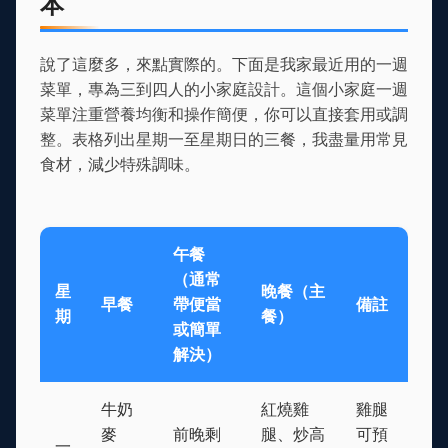
本
說了這麼多，來點實際的。下面是我家最近用的一週
菜單，專為三到四人的小家庭設計。這個小家庭一週
菜單注重營養均衡和操作簡便，你可以直接套用或調
整。表格列出星期一至星期日的三餐，我盡量用常見
食材，減少特殊調味。
午餐
（通常
星
晚餐（主
早餐
帶便當
備註
期
餐）
或簡單
解決）
牛奶
紅燒雞
雞腿
麥
前晚剩
腿、炒高
可預
一