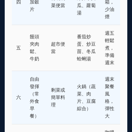
四
加穀
箱，
菜便當
瓜、蘿蔔
片
少油
湯
煙
週五
饅頭
番茄炒
輕鬆
夾肉
超市便
蛋、炒豆
五
煮，
鬆、
當
苗、冬瓜
準備
牛奶
蛤蜊湯
週末
自由
週末
發揮
火鍋（蔬
聚餐
剩菜或
（常
菜、肉
風
六
簡單料
外食
片、豆腐
格，
理
早
綜合）
彈性
餐）
大