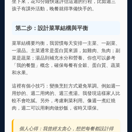
坐下來，花10分鐘快速評估這週的行程，比如週三
孩子有課外活動，晚餐就得準備快手的。
第二步：設計菜單結構與平衡
菜單結構要均衡，我習慣每天安排一主菜、一副菜、
一湯品。主菜通常是蛋白質來源，如雞肉、魚肉；副
菜是蔬菜；湯品則補充水分和營養。你也可以參考
「我的餐盤」概念，確保每餐有全穀、蛋白質、蔬菜
和水果。
這裡有個小技巧：變換烹飪方式避免單調。例如週一
用炒的、週二用烤的、週三煮湯。我發現這樣家人比
較不會吃膩。另外，考慮剩菜利用。像週一煮紅燒
肉，週二可以用剩肉做炒飯，省時又環保。
個人心得：我曾經太貪心，想把每餐都設計得