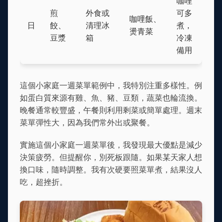
咖哩
煎
外食或
可多
咖哩飯、
日
餃、
清理冰
煮，
燙青菜
豆漿
箱
冷凍
備用
這個小家庭一週菜單範例中，我特別注重多樣性。例
如蛋白質來源有雞、魚、豬、豆類，蔬菜也輪流換。
晚餐通常較豐盛，午餐則利用剩菜或簡單處理。週末
菜單彈性大，因為我們常外出或聚餐。
實施這個小家庭一週菜單後，我發現最大優點是減少
決策疲勞。但提醒你，別死板跟隨。如果某天家人想
換口味，隨時調整。我有次硬要照菜單煮，結果沒人
吃，超挫折。