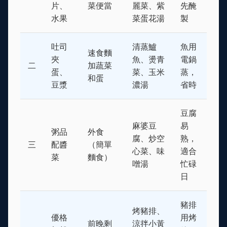
片、
菜便當
麗菜、紫
先醃
水果
菜蛋花湯
製
吐司
清蒸鱸
魚用
速食麵
夾
魚、燙青
電鍋
二
加蔬菜
蛋、
菜、玉米
蒸，
和蛋
豆漿
濃湯
省時
豆腐
麻婆豆
易
粥品
外食
腐、炒空
熟，
三
配醬
（簡單
心菜、味
適合
菜
麵食）
噌湯
忙碌
日
豬排
烤豬排、
優格
用烤
前晚剩
涼拌小黃