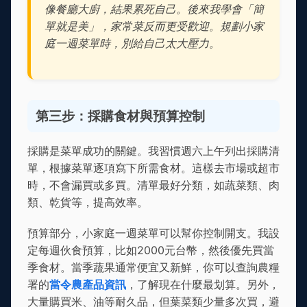
像餐廳大廚，結果累死自己。後來我學會「簡
單就是美」，家常菜反而更受歡迎。規劃小家
庭一週菜單時，別給自己太大壓力。
第三步：採購食材與預算控制
採購是菜單成功的關鍵。我習慣週六上午列出採購清
單，根據菜單逐項寫下所需食材。這樣去市場或超市
時，不會漏買或多買。清單最好分類，如蔬菜類、肉
類、乾貨等，提高效率。
預算部分，小家庭一週菜單可以幫你控制開支。我設
定每週伙食預算，比如2000元台幣，然後優先買當
季食材。當季蔬果通常便宜又新鮮，你可以查詢農糧
署的
當令農產品資訊
，了解現在什麼最划算。另外，
大量購買米、油等耐久品，但葉菜類少量多次買，避