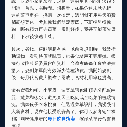
說，對於小家庭來說，規劃一週菜單真的能解決很多
問題。首先，省時間。想想看，如果你週末就先把一
週的菜單定好，採購一次搞定，週間就不用每天浪費
腦筋想菜色。尤其像我們雙薪家庭，下班後累得像
狗，哪有精力再去買菜？規劃好後，我甚至能預先備
料，下班後快速上菜。
其次，省錢。這點我超有感！以前沒規劃時，我常衝
動購物，看到特價就亂買，結果食材用不完壞掉。根
據行政院農業委員會的資料，台灣家庭每年食物浪費
驚人，規劃菜單能有效減少這種浪費。我開始規劃
後，每月伙食費大概省了兩成，食材利用率也提高。
還有營養均衡。小家庭一週菜單讓你能預先分配蛋白
質、蔬菜和碳水，避免某天全吃肉或全吃菜的極端情
況。我家孩子本來挑食，但透過菜單設計，我慢慢引
入新食材，現在他接受度變高了。你可以參考衛生福
利部國民健康署的
每日飲食指南
，確保菜單符合營養
建議。