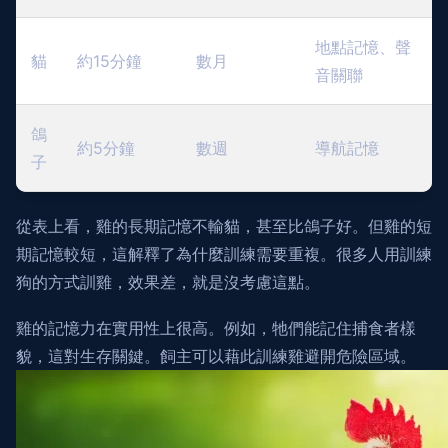
地點記憶、聲
貓
約15分鐘
數月
音關聯
鴿
約5分鐘
數週
導航記憶
子
從表上看，雞的長期記憶不輸貓，甚至比鴿子好。但雞的短
期記憶較短，這解釋了為什麼訓練需要重複。很多人用訓練
狗的方式訓雞，效果差，就是沒考慮這點。
雞的記憶力在實用性上很高。例如，牠們能記住捕食者樣
貌，這對生存關鍵。飼主可以藉此訓練雞避開危險區域。