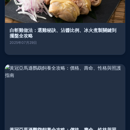
白斬雞做法：選雞秘訣、沾醬比例、冰火煮製關鍵到
擺盤全攻略
2025年07月29日
黃冠亞馬遜鸚鵡飼養全攻略：價格、壽命、性格與照