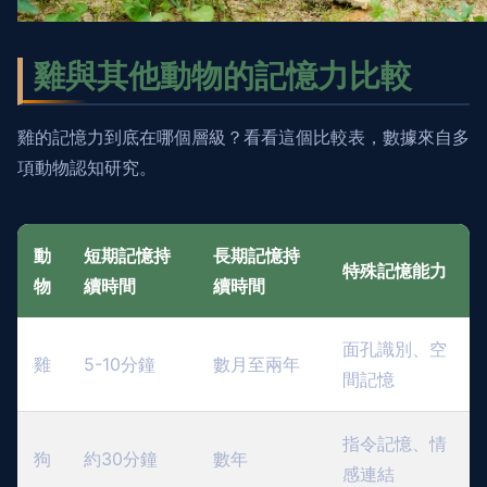
雞與其他動物的記憶力比較
雞的記憶力到底在哪個層級？看看這個比較表，數據來自多
項動物認知研究。
動
短期記憶持
長期記憶持
特殊記憶能力
物
續時間
續時間
面孔識別、空
雞
5-10分鐘
數月至兩年
間記憶
指令記憶、情
狗
約30分鐘
數年
感連結