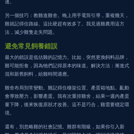
邊。
另一個技巧：教雞進雞舍。晚上用手電筒引導，重複幾天，
雞就記得住路線。這比硬趕有效多了。我見過雞農用這方
法，減少雞隻走失問題。
避免常見飼養錯誤
最大的錯誤是低估雞的記憶力。比如，突然更換飼料品牌，
雞可能拒食，因為牠們記得原本的味道。解決方法：漸進式
混和新舊飼料，給雞時間適應。
雞舍布局別常變動。雞記得住棲架位置、產蛋箱地點。亂動
會導致壓力，影響產蛋。我有次重排雞舍，結果一週內產蛋
量下降，後來恢復原狀才改善。這不是巧合，雞需要穩定環
境。
還有，別忽略雞的社會記憶。雞群有階級，如果你引入新