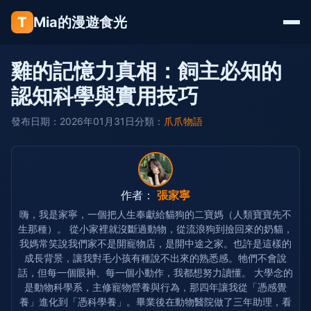
T
Mia的漫遊食光
雞的記憶力真相：飼主必知的
認知科學與實用技巧
發布日期：2026年01月31日
分類：
爪爪物語
作者：
張家寧
嗨，我是家寧，一個把人生奉獻給貓狗的二寶媽（人類寶寶先不
生那種）。 從小家裡就沒斷過動物，從流浪狗到撿回來的奶貓，
我媽常笑說我們家不是開寵物店，是開中途之家。也許是這樣的
成長背景，讓我對毛小孩有種說不出來的熟悉感。牠們不會說
話，但每一個眼神、每一個小動作，我都想努力讀懂。 大學念的
是動物科學系，主修寵物營養與行為，那四年讓我從「憑感覺
養」進化到「憑科學養」。畢業後在動物醫院做了三年助理，看