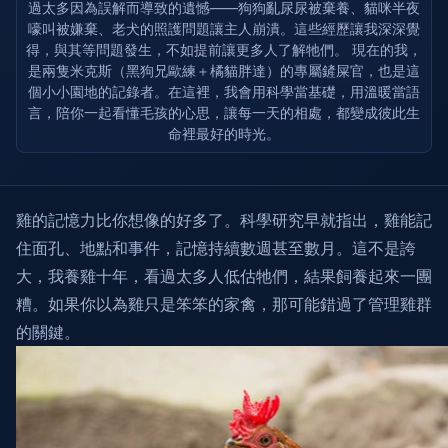
過太多因為誤解而導致的遺憾——狗狗亂尿尿被棄養、貓咪半夜
嚎叫被嫌棄、老犬的照護問題讓主人崩潰。這些經歷讓我深深覺
得，與其等問題發生，不如提前讓更多人了解牠們。 現在的我，
是兩隻米克斯（黑狗兄歐練＋橘貓胖達）的專屬鏟屎官，也是這
個小小園地的記錄者。在這裡，我會用科學當基礎，用溫暖當語
言，陪你一起看懂毛孩的心思，讓每一天的相處，都變成彼此生
命裡最好的時光。
雞的記憶力比你想像的好多了。科學研究早就指出，雞能記
住面孔、地點和事件，記憶持續數週甚至數月。這不是誇
大，我養雞十年，看過太多人低估牠們，結果飼養起來一團
糟。如果你以為雞只是笨笨的家禽，那可能錯過了管理雞群
的關鍵。