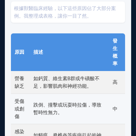
根據獸醫臨床經驗，以下這些原因佔了大部分案
例。我整理成表格，讓你一目了然。
發
生
原因
描述
概
率
營養
如鈣質、維生素B群或牛磺酸不
高
缺乏
足，影響肌肉和神經功能。
受傷
跌倒、撞擊或玩耍時拉傷，導致
或創
中
暫時性無力。
傷
感染
如貓瘟、脊椎炎等疾病引起的神