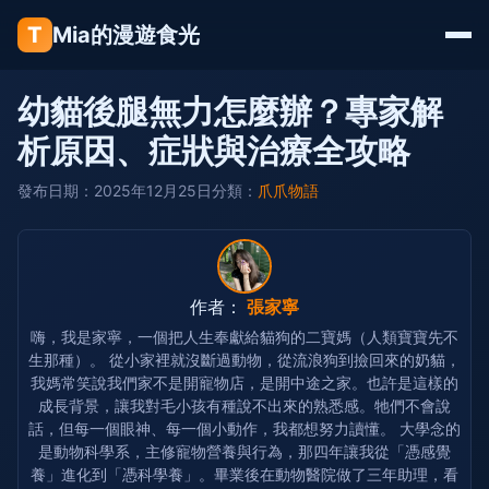
T
Mia的漫遊食光
幼貓後腿無力怎麼辦？專家解
析原因、症狀與治療全攻略
發布日期：2025年12月25日
分類：
爪爪物語
作者：
張家寧
嗨，我是家寧，一個把人生奉獻給貓狗的二寶媽（人類寶寶先不
生那種）。 從小家裡就沒斷過動物，從流浪狗到撿回來的奶貓，
我媽常笑說我們家不是開寵物店，是開中途之家。也許是這樣的
成長背景，讓我對毛小孩有種說不出來的熟悉感。牠們不會說
話，但每一個眼神、每一個小動作，我都想努力讀懂。 大學念的
是動物科學系，主修寵物營養與行為，那四年讓我從「憑感覺
養」進化到「憑科學養」。畢業後在動物醫院做了三年助理，看