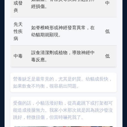
或發
中
經損傷。
炎
先天
如脊椎畸形或神經發育異常，在
性疾
低
幼貓期就顯現。
病
誤食清潔劑或植物，導致神經中
中毒
低
毒反應。
營養缺乏是最常見的，尤其是鈣質。幼貓成長快，
如果飲食不均衡，很容易出問題。
受傷的話，小貓活潑好動，從高處跳下或打架都可
能造成後腿無力。我家小米那次就是因為跳沙發沒
跳好，輕微扭傷，但當時嚇死我了。