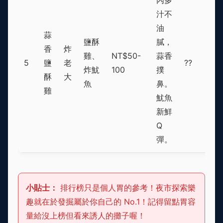
汁不
油
蒜
鹽酥
膩，
香
炸
雞、
NT$50-
蒜香
5
鹽
老
??
炸魷
100
撲
酥
大
魚
鼻。
雞
魷魚
新鮮
Q
彈。
小貼士：
排行榜只是個人胃的參考！夜市探索樂
趣就在於發掘屬於你自己的 No.1！記得留點胃容
量給沒上榜但看來誘人的攤子喔！