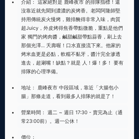
介紹： 這家絕對是 鹿峰夜市 的排隊指標！還
沒靠近就先聞到濃濃的炭烤香。老闆阿隆師堅
持用傳統炭火慢烤，雞排醃得非常入味，肉質
超Juicy，外皮烤得焦香帶點微脆，重點是他們
家 獨門的烤肉醬，鹹甜鹹甜帶點蒜香，刷上去
那個光澤... 夭壽喔！口水直接流下來。他家的
烤米血更是必點，軟糯不黏牙，醬汁完全滲透
進去，超涮嘴！缺點？就是 人！爆！多！ 要有
排隊的心理準備。
地址： 鹿峰夜市 中段區域，靠近「大腸包小
腸」那條走道，看到最多人排隊的就是了！
營業時間： 週二 ~ 週日 17:30 - 賣完為止（通
常23:00前）。週一公休！
價位：