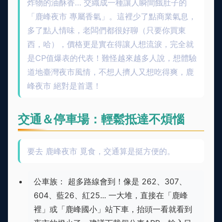
炸物的油酥香… 交織成一種讓人瞬間餓肚子的
「鹿峰夜市 專屬香氣」。這裡少了點商業氣息，
多了點人情味，老闆們都很好聊（只要你買東
西，哈），價格更是實在得讓人想流淚，完全就
是CP值爆表的代表！難怪越來越多人說，想體驗
道地臺灣夜市風情，不想人擠人又想吃得爽，鹿
峰夜市 絕對是首選！
交通＆停車場：輕鬆抵達不煩惱
要去 鹿峰夜市 覓食，交通算是挺方便的。
公車族： 超多路線會到！像是 262、307、
604、藍26、紅25... 一大堆，直接在「鹿峰
裡」或「鹿峰國小」站下車，抬頭一看就看到