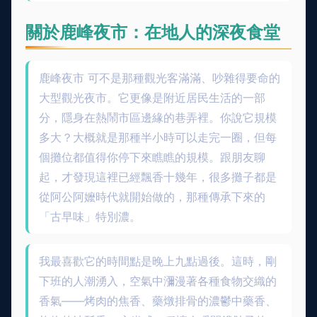
關於鹿峰夜市：在地人的深夜食堂
鹿峰夜市 可不是那種觀光客滿滿、吵雜得要命的
大型觀光夜市。它更像是附近居民生活的一部
分，隱身在熱鬧市區邊緣的巷弄裡。你說它規模
多大？大概就是那種半小時可以走完一圈，但每
個攤位都值得你停下來瞧瞧的規模。跟朋友聊
起，才發現這裡已經飄香十幾年，很多攤子都是
從阿公阿嬤時代就開始做的，那種傳承下來的
「古早味」特別濃。
我最喜歡它的時間點是晚上九點過後。這時，剛
下班的人潮湧入，空氣中瀰漫著各種食物交織的
香氣——烤肉的焦香、藥燉排骨的濃鬱中藥香、