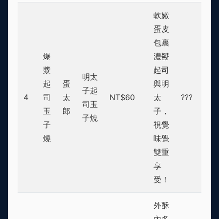
軟嫩
蛋皮
包裹
爆
濃鬱
漿
起司
明太
起
蛋
與明
子起
4
司
太
NT$60
太
???
司玉
玉
郎
子，
子燒
子
視覺
燒
味覺
雙重
享
受！
外酥
內多