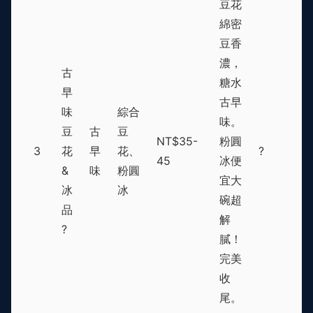
豆花
綿密
豆香
濃，
古
糖水
早
古早
味
綜合
味。
豆
古
豆
NT$35-
粉圓
3
花
早
花、
?
45
冰便
&
味
粉圓
宜大
冰
冰
碗超
品
解
?
膩！
完美
收
尾。