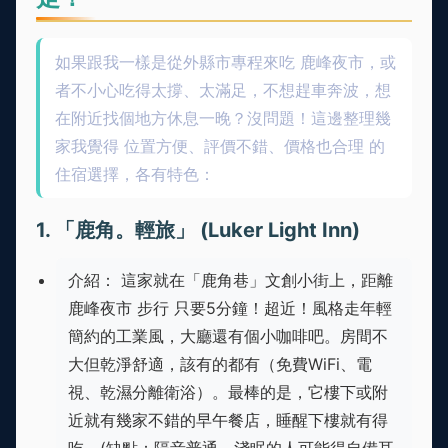
如果跟我一樣是從外縣市專程來吃 鹿峰夜市，或
者不小心吃得太撐、太滿足，不想趕車奔波，想
在附近找個地方休息一晚？沒問題！這邊整理幾
家我覺得 位置方便、評價不錯、價格也合理 的
住宿選擇，各有特色：
1. 「鹿角。輕旅」 (Luker Light Inn)
介紹： 這家就在「鹿角巷」文創小街上，距離
鹿峰夜市 步行 只要5分鐘！超近！風格走年輕
簡約的工業風，大廳還有個小咖啡吧。房間不
大但乾淨舒適，該有的都有（免費WiFi、電
視、乾濕分離衛浴）。最棒的是，它樓下或附
近就有幾家不錯的早午餐店，睡醒下樓就有得
吃。(缺點：隔音普通，淺眠的人可能得自備耳