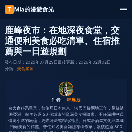
T
Mia的漫遊食光
鹿峰夜市：在地深夜食堂，交
通便利美食必吃清單、住宿推
薦與一日遊規劃
發布日期：2025年07月29日
最後更新：2026年02月02日
分類：
美食星圖
作者：
程昱辰
台大食科系畢業，曾旅居日本東京、法國巴黎兩地三年，足跡踏
遍亞洲、歐美超過 20 個城市的資深美食探險家。不僅深耕中式
傳統小吃的底蘊，更鑽研法式精緻料理、日式居酒屋文化與異國
街頭美食的精髓。曾任知名美食雜誌專欄作家，累積超過 800