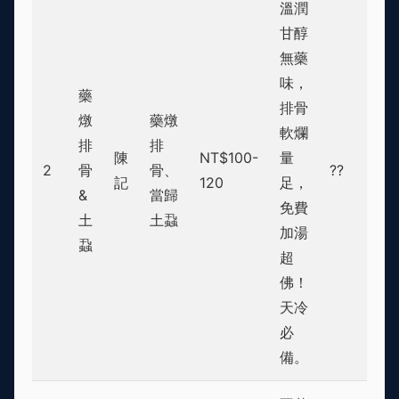
溫潤
甘醇
無藥
味，
藥
排骨
燉
藥燉
軟爛
排
排
陳
NT$100-
量
2
骨
骨、
??
記
120
足，
&
當歸
免費
土
土蝨
加湯
蝨
超
佛！
天冷
必
備。