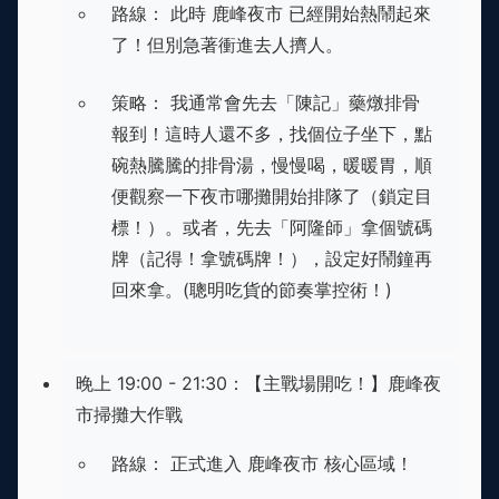
路線： 此時 鹿峰夜市 已經開始熱鬧起來
了！但別急著衝進去人擠人。
策略： 我通常會先去「陳記」藥燉排骨
報到！這時人還不多，找個位子坐下，點
碗熱騰騰的排骨湯，慢慢喝，暖暖胃，順
便觀察一下夜市哪攤開始排隊了（鎖定目
標！）。或者，先去「阿隆師」拿個號碼
牌（記得！拿號碼牌！），設定好鬧鐘再
回來拿。(聰明吃貨的節奏掌控術！)
晚上 19:00 - 21:30：【主戰場開吃！】鹿峰夜
市掃攤大作戰
路線： 正式進入 鹿峰夜市 核心區域！