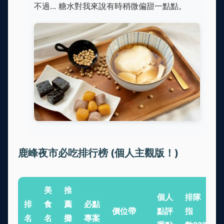
不過... 糖水對我來說有時稍微偏甜一點點。
鹿峰夜市必吃排行榜 (個人主觀版！)
美
推
個人
排隊
排
食
薦
必點
價位帶
點評
指
名
名
攤
專案