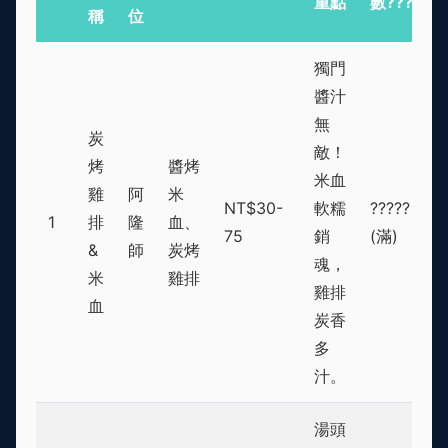
重點
數???
稱
位
獨門
醬汁
無
炭
敵！
烤
醬烤
米血
雞
阿
米
NT$30-
軟糯
?????
1
排
隆
血、
75
銷
(滿)
&
師
炭烤
魂，
米
雞排
雞排
血
炭香
多
汁。
湯頭