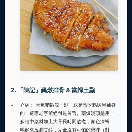
2. 「陳記」藥燉排骨 & 當歸土蝨
介紹： 天氣稍微涼一點，或是想吃點暖胃補身
的，這家老字號絕對是首選。藥燉湯頭是用十
多種中藥材加上大骨長時間熬煮，顏色深褐，
喝起來溫潤甘醇，完全沒有可怕的藥味（對！