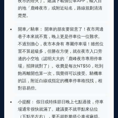
夜市的燈火了。建議下載個公車APP，輸入目
的地「鹿峰夜市」或附近站名，路線規劃清清
楚楚。
開車／騎車： 開車的朋友要留意了！夜市周邊
巷子本來就不寬，晚上更是停車位一位難求。
不過別擔心，夜市本身有 專屬停車場！雖然位
置不算超級多，但勝在方便，就在夜市入口旁
邊的小空地（認明大大的「鹿峰夜市專用停車
場」招牌就對了）。收費是每次NT$50，吃到
飽再離開也算一次，我覺得可以接受。騎機車
的話，附近白線或指定的機車停車格找找，相
對容易些。
小提醒： 假日或特殊節日晚上七點過後，停車
場通常很快就滿了。建議要不就早點來佔位
（五點半左右），要不就乾脆搭公車省麻煩。