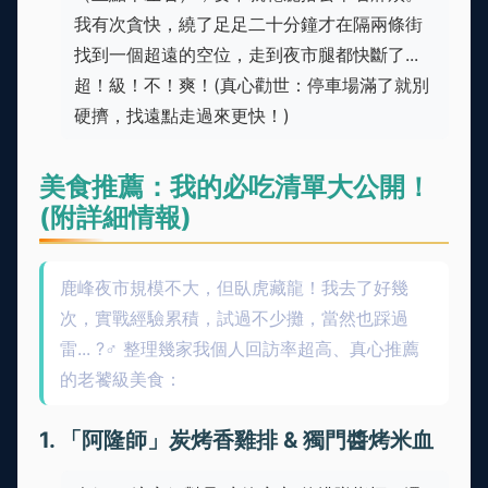
我有次貪快，繞了足足二十分鐘才在隔兩條街
找到一個超遠的空位，走到夜市腿都快斷了...
超！級！不！爽！(真心勸世：停車場滿了就別
硬擠，找遠點走過來更快！)
美食推薦：我的必吃清單大公開！
(附詳細情報)
鹿峰夜市規模不大，但臥虎藏龍！我去了好幾
次，實戰經驗累積，試過不少攤，當然也踩過
雷... ?‍♂️ 整理幾家我個人回訪率超高、真心推薦
的老饕級美食：
1. 「阿隆師」炭烤香雞排 & 獨門醬烤米血