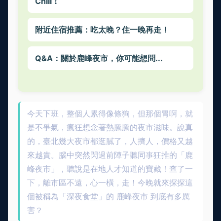
Chill！
附近住宿推薦：吃太晚？住一晚再走！
Q&A：關於鹿峰夜市，你可能想問...
今天下班，整個人累得像條狗，但那個胃啊，就
是不爭氣，瘋狂想念著熱騰騰的夜市滋味。說真
的，臺北幾大夜市都逛膩了，人擠人，價格又越
來越貴。腦中突然閃過前陣子聽同事狂推的「鹿
峰夜市」，聽說是在地人才知道的寶藏！查了一
下，離市區不遠，心一橫，走！今晚就來探探這
個被稱為「深夜食堂」的 鹿峰夜市 到底有多厲
害？