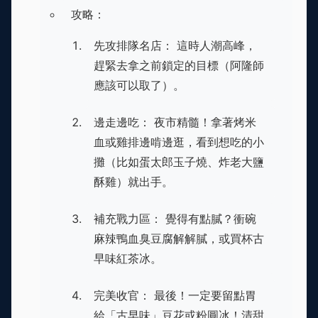
攻略：
先攻排隊名店： 這時人潮高峰，
趕緊去拿之前鎖定的目標（阿隆師
應該可以取了）。
邊走邊吃： 夜市精髓！拿著烤米
血或雞排邊啃邊逛，看到想吃的小
攤（比如蛋太郎玉子燒、炸老大鹽
酥雞）就出手。
補充戰力區： 覺得有點膩？衝碗
麻辣鴨血臭豆腐解解膩，或買杯古
早味紅茶冰。
完美收官： 最後！一定要留點胃
給「古早味」豆花或粉圓冰！清甜