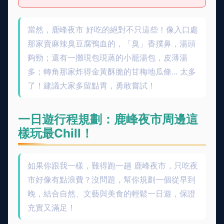
當然，鹿峰夜市 好吃的絕對不只這些！像入口處
那家賣麻辣臭豆腐鴨血的，「臭」香撲鼻，湯頭
夠勁；還有一攤現包現蒸的小籠湯包，皮薄湯
多；轉角那家炸得金黃酥脆的甘梅地瓜條... 太多
了！建議大家多留點胃，勇敢嘗試！
一日遊行程規劃：鹿峰夜市周邊這
樣玩最Chill！
如果你跟我一樣，難得跑一趟 鹿峰夜市，只吃夜
市好像有點浪費？沒問題，幫你規劃一個從早到
晚，結合自然、文藝與美食的輕鬆一日遊，保證
充實又滿足！