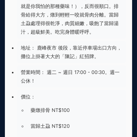
就是你我怕的那種藥味！），反而很順口。排
骨給得大方，燉到輕輕一咬就骨肉分離。當歸
土蝨處理得很乾淨，肉質細嫩，吸飽了當歸湯
汁，超級鮮美。吃完身體暖呼呼。
地址： 鹿峰夜市 後段，靠近停車場出口方向，
攤位上掛著大大的「陳記」紅招牌。
營業時間： 週二 ~ 週日 17:00 - 00:30。週一
公休！
價位：
藥燉排骨 NT$100
當歸土蝨 NT$120