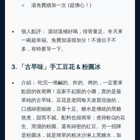
湯免費續加一次 (超佛心！)
個人點評： 湯頭溫補好喝，排骨量足。冬天來
一碗超幸福。免費加湯很加分！不過位子不
多，有時要等一下。
3. 「古早味」手工豆花 & 粉圓冰
介紹： 吃完一堆鹹的、炸的、烤的，一定要來
點甜的收尾啊！這家不起眼的小攤，賣的是最
單純的古早味。豆花是老闆每天凌晨現做的，
口感綿密細緻，豆香十足。糖水是傳統的黑糖
熬煮，甜而不膩。配料也很簡單：煮得軟Q的花
生、滑溜的粉圓、還有綿密的紅豆。另一招牌
是粉圓冰，就是簡單的粗冰沙淋上黑糖水，加