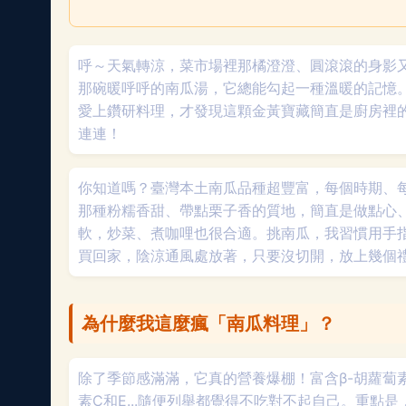
呼～天氣轉涼，菜市場裡那橘澄澄、圓滾滾的身影
那碗暖呼呼的南瓜湯，它總能勾起一種溫暖的記憶
愛上鑽研料理，才發現這顆金黃寶藏簡直是廚房裡
連連！
你知道嗎？臺灣本土南瓜品種超豐富，每個時期、
那種粉糯香甜、帶點栗子香的質地，簡直是做點心
軟，炒菜、煮咖哩也很合適。挑南瓜，我習慣用手
買回家，陰涼通風處放著，只要沒切開，放上幾個
為什麼我這麼瘋「南瓜料理」？
除了季節感滿滿，它真的營養爆棚！富含β-胡蘿蔔
素C和E...隨便列舉都覺得不吃對不起自己。重