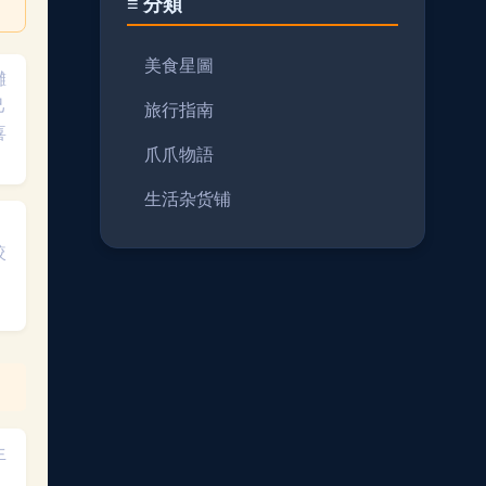
≡ 分類
美食星圖
攤
己
旅行指南
喜
爪爪物語
生活杂货铺
）
較
。
。
生