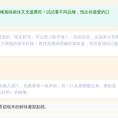
種風味絕佳又支援農民！試試看不同品種，找出你最愛的口
厲害的『南瓜料理』可以馬上動手做？」別急別急，這就來分享
起大拇指的家常好味！有些是傳承阿嬤的老味道，有些是我自己
完全融入湯汁，包裹著每一根米粉，吃一口全身都暖起來。重點是
吃好料）的晚餐。
香菇蝦米的鮮味畫龍點睛。