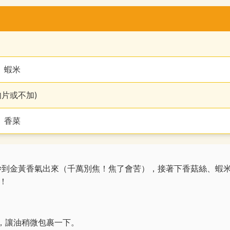
、蝦米
肉片或不加)
、香菜
炒到金黃香氣出來（千萬別焦！焦了會苦），接著下香菇絲、蝦
！
鐘，讓油稍微包裹一下。