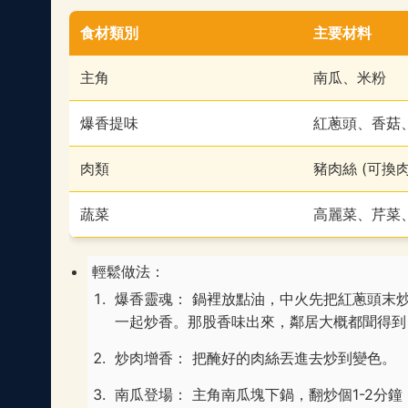
食材類別
主要材料
主角
南瓜、米粉
爆香提味
紅蔥頭、香菇
肉類
豬肉絲 (可換
蔬菜
高麗菜、芹菜
輕鬆做法：
爆香靈魂： 鍋裡放點油，中火先把紅蔥頭末
一起炒香。那股香味出來，鄰居大概都聞得到
炒肉增香： 把醃好的肉絲丟進去炒到變色。
南瓜登場： 主角南瓜塊下鍋，翻炒個1-2分