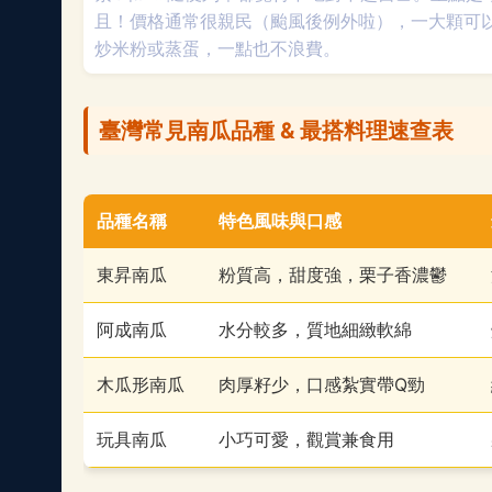
且！價格通常很親民（颱風後例外啦），一大顆可
炒米粉或蒸蛋，一點也不浪費。
臺灣常見南瓜品種 & 最搭料理速查表
品種名稱
特色風味與口感
東昇南瓜
粉質高，甜度強，栗子香濃鬱
阿成南瓜
水分較多，質地細緻軟綿
木瓜形南瓜
肉厚籽少，口感紮實帶Q勁
玩具南瓜
小巧可愛，觀賞兼食用