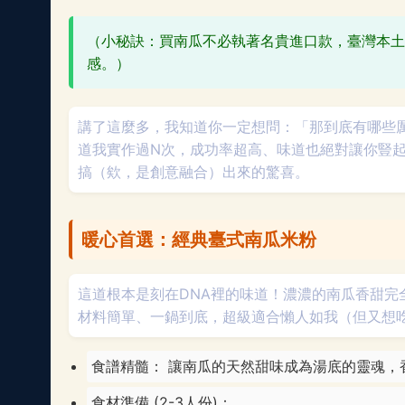
（小秘訣：買南瓜不必執著名貴進口款，臺灣本土
感。）
講了這麼多，我知道你一定想問：「那到底有哪些
道我實作過N次，成功率超高、味道也絕對讓你豎
搞（欸，是創意融合）出來的驚喜。
暖心首選：經典臺式南瓜米粉
這道根本是刻在DNA裡的味道！濃濃的南瓜香甜
材料簡單、一鍋到底，超級適合懶人如我（但又想
食譜精髓： 讓南瓜的天然甜味成為湯底的靈魂，
食材準備 (2-3人份)：