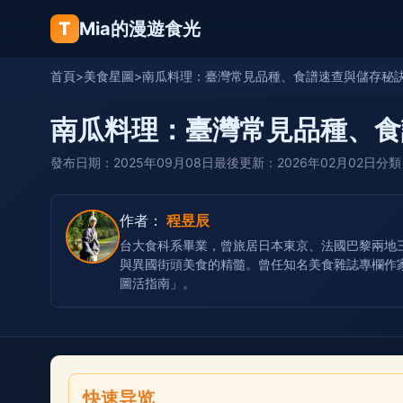
T
Mia的漫遊食光
首頁
>
美食星圖
>
南瓜料理：臺灣常見品種、食譜速查與儲存秘
南瓜料理：臺灣常見品種、食
發布日期：2025年09月08日
最後更新：2026年02月02日
分類
作者：
程昱辰
台大食科系畢業，曾旅居日本東京、法國巴黎兩地三
與異國街頭美食的精髓。曾任知名美食雜誌專欄作家
圖活指南」。
快速导览