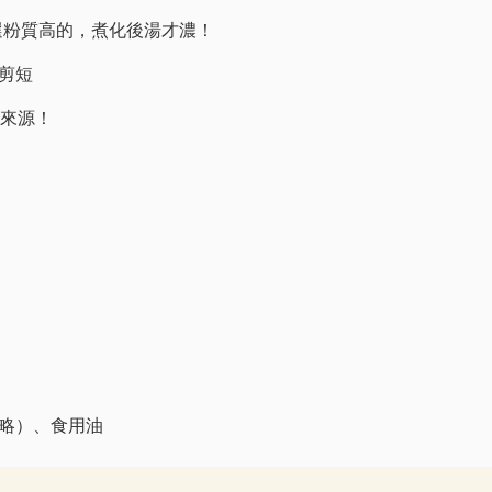
- 選粉質高的，煮化後湯才濃！
乾剪短
氣來源！
略）、食用油