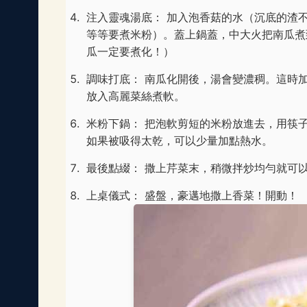
注入靈魂湯底： 加入泡香菇的水（沉底的渣
等等要煮米粉）。蓋上鍋蓋，中大火把南瓜煮
瓜一定要煮化！）
調味打底： 南瓜化開後，湯會變濃稠。這時
放入高麗菜絲煮軟。
米粉下鍋： 把泡軟剪短的米粉放進去，用筷
如果被吸得太乾，可以少量加點熱水。
最後點綴： 撒上芹菜末，稍微拌炒均勻就可
上桌儀式： 盛盤，豪邁地撒上香菜！開動！