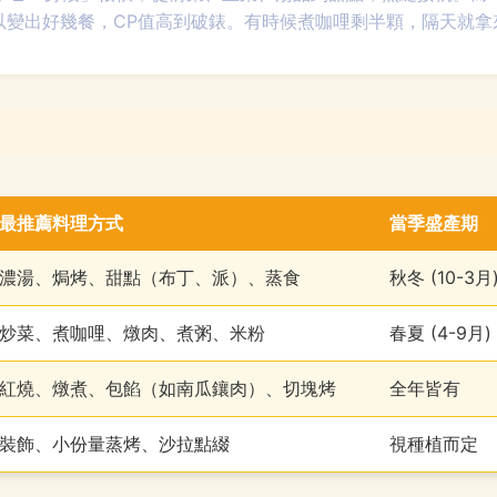
以變出好幾餐，CP值高到破錶。有時候煮咖哩剩半顆，隔天就拿
最推薦料理方式
當季盛產期
濃湯、焗烤、甜點（布丁、派）、蒸食
秋冬 (10-3月
炒菜、煮咖哩、燉肉、煮粥、米粉
春夏 (4-9月)
紅燒、燉煮、包餡（如南瓜鑲肉）、切塊烤
全年皆有
裝飾、小份量蒸烤、沙拉點綴
視種植而定