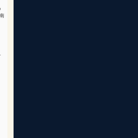
為
南
。
汁