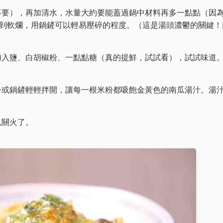
不要），再加清水，水量大約要能蓋過鍋中材料再多一點點（因
到軟爛，用鍋鏟可以輕易壓碎的程度。（這是湯頭濃鬱的關鍵！
加入鹽、白胡椒粉、一點點糖（真的提鮮，試試看），試試味道
子或鍋鏟輕輕拌開，讓每一根米粉都吸飽金黃色的南瓜湯汁。湯
以關火了。