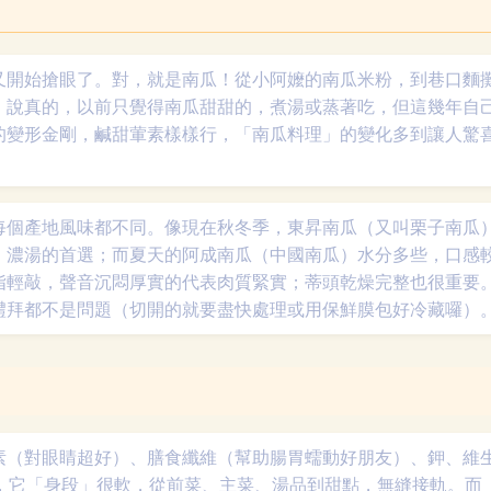
又開始搶眼了。對，就是南瓜！從小阿嬤的南瓜米粉，到巷口麵
。說真的，以前只覺得南瓜甜甜的，煮湯或蒸著吃，但這幾年自
的變形金剛，鹹甜葷素樣樣行，「南瓜料理」的變化多到讓人驚
每個產地風味都不同。像現在秋冬季，東昇南瓜（又叫栗子南瓜
、濃湯的首選；而夏天的阿成南瓜（中國南瓜）水分多些，口感
指輕敲，聲音沉悶厚實的代表肉質緊實；蒂頭乾燥完整也很重要
禮拜都不是問題（切開的就要盡快處理或用保鮮膜包好冷藏囉）
素（對眼睛超好）、膳食纖維（幫助腸胃蠕動好朋友）、鉀、維
點是，它「身段」很軟，從前菜、主菜、湯品到甜點，無縫接軌。而