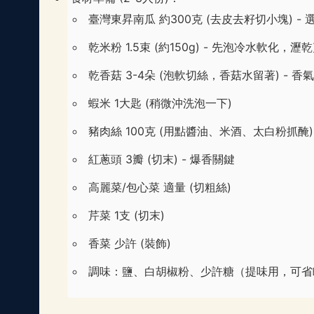
臺灣東昇南瓜 約300克 (去皮去籽切小塊) 
乾米粉 1.5束 (約150g) - 先泡冷水軟化，瀝
乾香菇 3-4朵 (泡軟切絲，香菇水留著) - 香
蝦米 1大匙 (稍微沖洗泡一下)
豬肉絲 100克 (用點醬油、米酒、太白粉抓醃)
紅蔥頭 3瓣 (切末) - 爆香關鍵
高麗菜/包心菜 適量 (切粗絲)
芹菜 1支 (切末)
香菜 少許 (裝飾)
調味：鹽、白胡椒粉、少許糖（提味用，可省