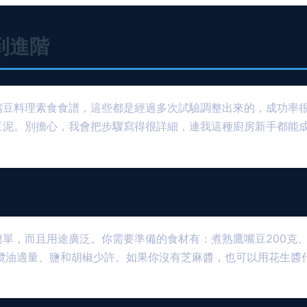
到進階
嘴豆料理素食食譜，這些都是經過多次試驗調整出來的，成功率
豆泥。別擔心，我會把步驟寫得很詳細，連我這種廚房新手都能
單，而且用途廣泛。你需要準備的食材有：煮熟鷹嘴豆200克
瓣、橄欖油適量、鹽和胡椒少許。如果你沒有芝麻醬，也可以用花生醬