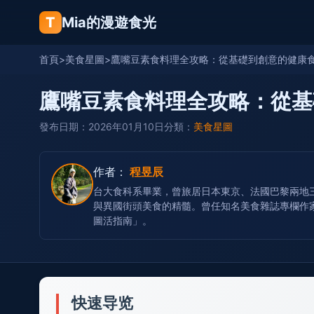
T
Mia的漫遊食光
首頁
>
美食星圖
>
鷹嘴豆素食料理全攻略：從基礎到創意的健康
鷹嘴豆素食料理全攻略：從基
發布日期：2026年01月10日
分類：
美食星圖
作者：
程昱辰
台大食科系畢業，曾旅居日本東京、法國巴黎兩地三
與異國街頭美食的精髓。曾任知名美食雜誌專欄作家
圖活指南」。
快速导览