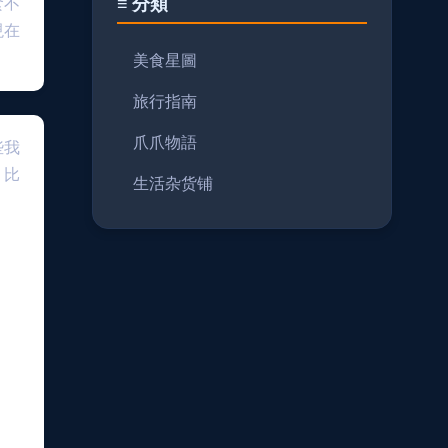
≡ 分類
食不
現在
美食星圖
旅行指南
爪爪物語
些我
，比
生活杂货铺