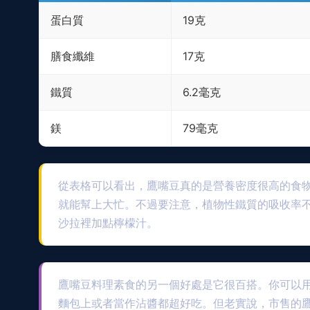
蛋白質
19克
膳食纖維
17克
鐵質
6.2毫克
鎂
79毫克
從表格可以看出，鷹嘴豆真的是營養密度很高的食
就能幫上大忙。不過要注意，植物性鐵質的吸收率
沙拉裡加點檸檬汁。
鷹嘴豆料理素食的另一個好處是它很百搭。你可以
麵包上或者當作沾醬都超好吃。但老實說，市售的