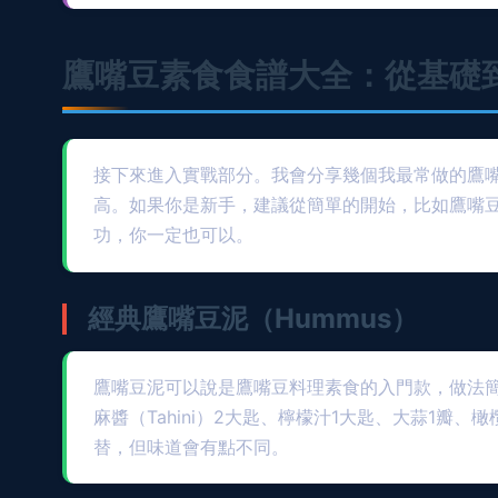
鷹嘴豆素食食譜大全：從基礎
接下來進入實戰部分。我會分享幾個我最常做的鷹
高。如果你是新手，建議從簡單的開始，比如鷹嘴
功，你一定也可以。
經典鷹嘴豆泥（Hummus）
鷹嘴豆泥可以說是鷹嘴豆料理素食的入門款，做法簡
麻醬（Tahini）2大匙、檸檬汁1大匙、大蒜1
替，但味道會有點不同。