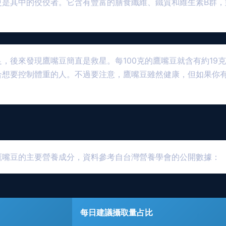
更是其中的佼佼者。它含有豐富的膳食纖維、鐵質和維生素B群，
，後來發現鷹嘴豆簡直是救星。每100克的鷹嘴豆就含有約19
合想要控制體重的人。不過要注意，鷹嘴豆雖然健康，但如果你
鷹嘴豆的主要營養成分，資料參考自台灣營養學會的公開數據：
每日建議攝取量占比