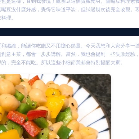
經也是這樣，直到我發現了鷹嘴豆這個寶藏食材。鷹嘴豆料理素
鷹嘴豆沒什麼好感，覺得它味道平淡，但試過幾次後完全改觀。
味料理。
質和纖維，能讓你吃飽又不用擔心熱量。今天我想和大家分享一
到創意主菜，都會一步步講解。當然，我也會提到一些失敗經驗
邦的，完全不能吃。所以這些小細節我都會特別提醒大家。