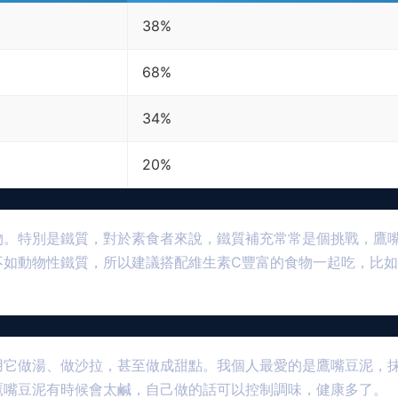
38%
68%
34%
20%
物。特別是鐵質，對於素食者來說，鐵質補充常常是個挑戰，鷹
不如動物性鐵質，所以建議搭配維生素C豐富的食物一起吃，比
用它做湯、做沙拉，甚至做成甜點。我個人最愛的是鷹嘴豆泥，
鷹嘴豆泥有時候會太鹹，自己做的話可以控制調味，健康多了。