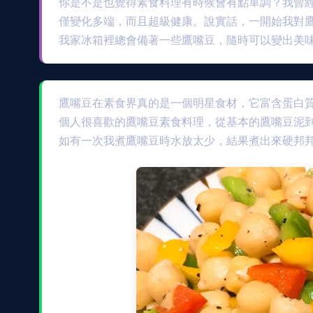
你是不是也覺得素食料理有時候會有點單調？我曾
僅變化多端，而且超級健康。說實話，一開始我對
我家冰箱裡總會備著一些鷹嘴豆，隨時可以變出美
鷹嘴豆在素食界真的是一個明星食材，它富含蛋白
個人很喜歡的鷹嘴豆素食料理，從基本的鷹嘴豆泥
如有一次我煮鷹嘴豆時水放太少，結果煮出來硬邦