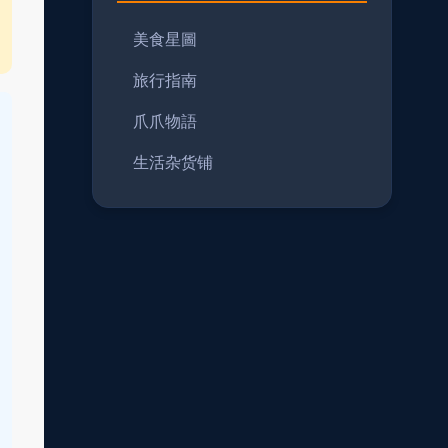
美食星圖
旅行指南
爪爪物語
生活杂货铺