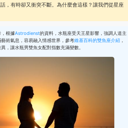
童話，有時卻又衝突不斷。為什麼會這樣？讓我們從星座
考，根據
Astrodienst
的資料，水瓶座受天王星影響，強調人道主
滿藝術氣息，容易融入情感世界，參考
維基百科的雙魚座介紹
，
差異，讓水瓶男雙魚女配對指數充滿變數。