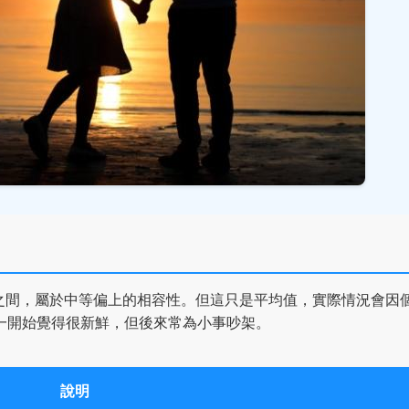
分之間，屬於中等偏上的相容性。但這只是平均值，實際情況會因
一開始覺得很新鮮，但後來常為小事吵架。
說明