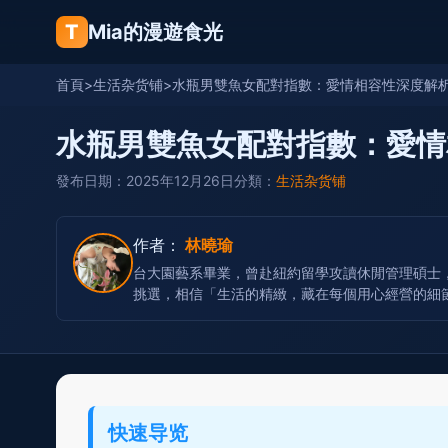
T
Mia的漫遊食光
首頁
>
生活杂货铺
>
水瓶男雙魚女配對指數：愛情相容性深度解
水瓶男雙魚女配對指數：愛情
發布日期：2025年12月26日
分類：
生活杂货铺
作者：
林曉瑜
台大園藝系畢業，曾赴紐約留學攻讀休閒管理碩士
挑選，相信「生活的精緻，藏在每個用心經營的細
快速导览