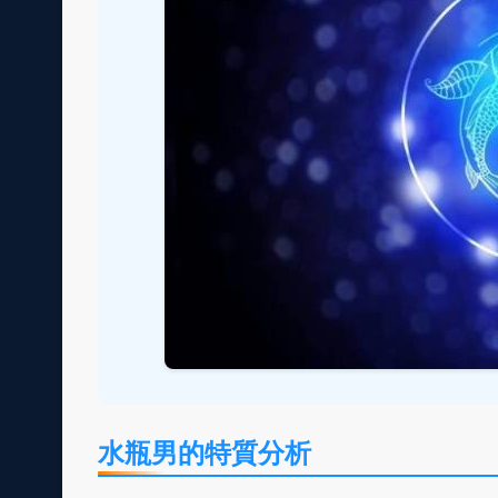
水瓶男的特質分析