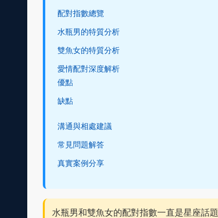
配對指數總覽
水瓶男的特質分析
雙魚女的特質分析
愛情配對深度解析
優點
缺點
溝通與相處建議
常見問題解答
真實案例分享
水瓶男和雙魚女的配對指數一直是星座話