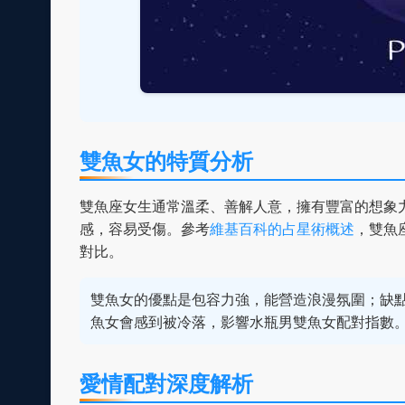
雙魚女的特質分析
雙魚座女生通常溫柔、善解人意，擁有豐富的想象
感，容易受傷。參考
維基百科的占星術概述
，雙魚
對比。
雙魚女的優點是包容力強，能營造浪漫氛圍；缺
魚女會感到被冷落，影響水瓶男雙魚女配對指數
愛情配對深度解析