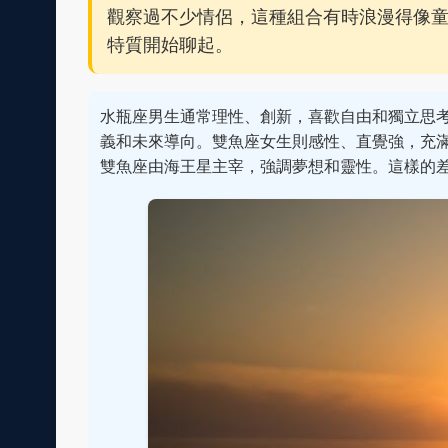
觀察過不少情侶，這種組合有時浪漫得像
特質開始聊起。
水瓶座男生通常理性、創新，喜歡自由和獨立思
義和未來導向。雙魚座女生則感性、直覺強，充
雙魚座由海王星主宰，強調夢想和靈性。這樣的