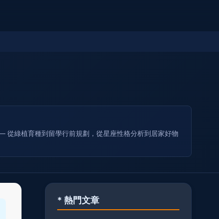
— 從綠植育種到留學行前規劃，從星座性格分析到居家好物
* 熱門文章