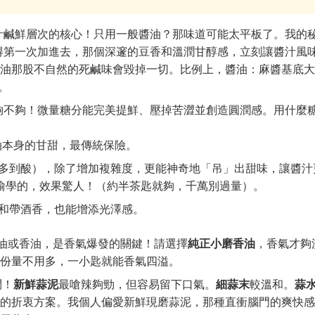
汁鹹鮮層次的核心！只用一般醬油？那味道可能太平板了。我的
得第一次加進去，那個深邃的豆香和溫潤甘醇感，立刻讓醬汁風
油那股不自然的死鹹味會毀掉一切。比例上，醬油：麻醬基底大
。
夠不夠！微量糖分能完美提鮮、壓掉苦澀並創造圓潤感。用什麼
油本身的甘甜，最傳統保險。
多到酸），除了增加複雜度，更能神奇地「吊」出甜味，讓醬汁
偷學的，效果驚人！（約半茶匙就夠，千萬別過量）。
和帶酒香，也能增添光澤感。
麻油或香油，是香氣爆發的關鍵！請選擇
純正小磨香油
，香氣才夠
份量不用多，一小匙就能香氣四溢。
問！
新鮮蒜泥
最嗆辣夠勁，但容易留下口氣。
細蒜末
較溫和。
蒜
的折衷方案。我個人偏愛新鮮現磨蒜泥，那種直衝腦門的爽快感