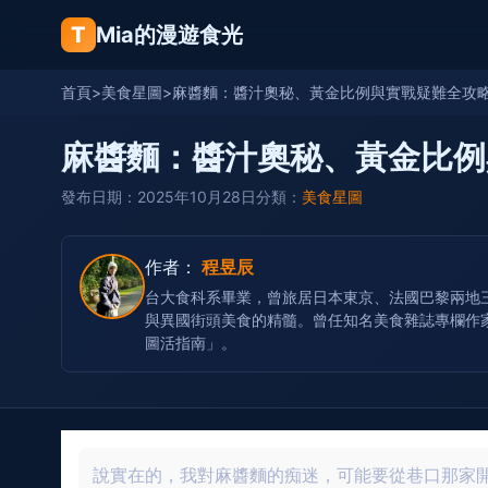
T
Mia的漫遊食光
首頁
>
美食星圖
>
麻醬麵：醬汁奧秘、黃金比例與實戰疑難全攻
麻醬麵：醬汁奧秘、黃金比例
發布日期：2025年10月28日
分類：
美食星圖
作者：
程昱辰
台大食科系畢業，曾旅居日本東京、法國巴黎兩地三
與異國街頭美食的精髓。曾任知名美食雜誌專欄作家
圖活指南」。
說實在的，我對麻醬麵的痴迷，可能要從巷口那家