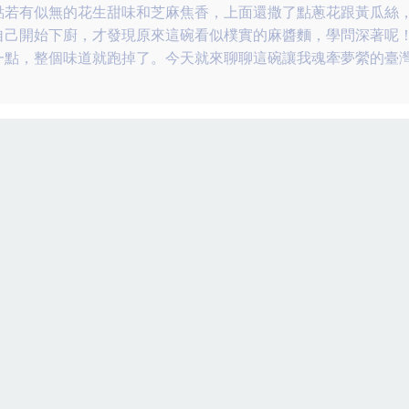
點若有似無的花生甜味和芝麻焦香，上面還撒了點蔥花跟黃瓜絲
自己開始下廚，才發現原來這碗看似樸實的麻醬麵，學問深著呢
一點，整個味道就跑掉了。今天就來聊聊這碗讓我魂牽夢縈的臺