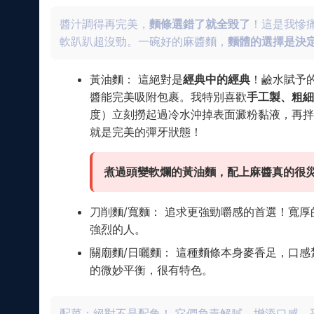
醬汁調得再完美，
麵條選錯了就全毀了
！這是我慘
軟趴趴超沒勁。一碗好的麻醬麵，
麵體的選擇是決
黃油麵： 這絕對是
經典中的經典
！鹼水賦予
醬能完美吸附包裹。我特別喜歡
手工製、粗細
度）立刻撈起過冷水沖掉表面澱粉黏液，再拌
就是完美的彈牙狀態！
煮過頭變軟爛的黃油麵，配上麻醬真的很災難
刀削麵/寬麵： 追求更強勁嚼感的首選！寬
強烈的人。
關廟麵/日曬麵： 這種麵條本身麥香足，口
的微妙平衡，很有特色。
配菜：絕對不是配角！ 它們負責解膩、增添口感、