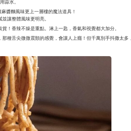
用蒜水。
讓麻醬麵風味更上一層樓的魔法道具！
膩並讓整體風味更明亮。
裝貨！香辣不燥是重點。淋上一匙，香氣和視覺都大加分。
，那種舌尖微微震顫的感覺，會讓人上癮！但千萬別手抖撒太多