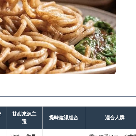
花
甘甜來源主
提味建議組合
適合人群
選