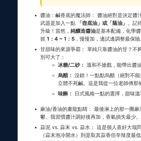
醬油：鹹香底的魔法師： 醬油絕對是決定醬
武器是加入一點
「壺底油」或「蔭油」
。記
升級！當然，
純釀造醬油
是基本配備，化學醬
抓
1：4 ~ 1：5
，慢慢加，邊試邊調整最保險
甘甜味的來源爭霸： 單純只靠醬油的甘？不
別可大了：
冰糖/二砂：
溫和不搶戲，能帶出醬
烏醋：
沒錯！一點點烏醋（絕對不能
立體不死鹹。這是我從一位老師傅那
味醂：
日式風格一點的選擇，甜味溫
麻油/香油的畫龍點睛： 最後淋上的那一圈
鬱。我習慣醬汁調好後再加，香氣損失最少。
蒜泥 vs. 蒜末 vs. 蒜水： 這是個人喜好大哉
（蒜末泡冷開水）則是取其蒜香但辛辣度最低