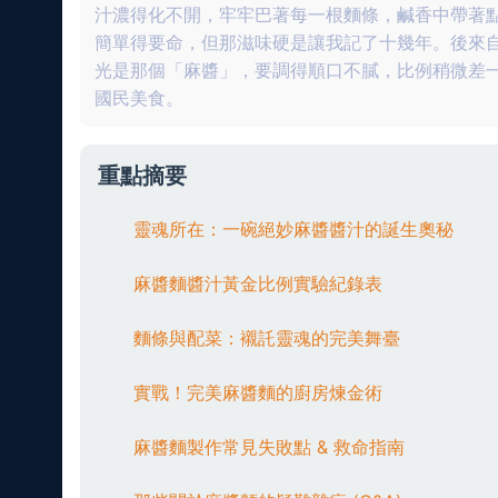
汁濃得化不開，牢牢巴著每一根麵條，鹹香中帶著
簡單得要命，但那滋味硬是讓我記了十幾年。後來
光是那個「麻醬」，要調得順口不膩，比例稍微差
國民美食。
重點摘要
靈魂所在：一碗絕妙麻醬醬汁的誕生奧秘
麻醬麵醬汁黃金比例實驗紀錄表
麵條與配菜：襯託靈魂的完美舞臺
實戰！完美麻醬麵的廚房煉金術
麻醬麵製作常見失敗點 & 救命指南