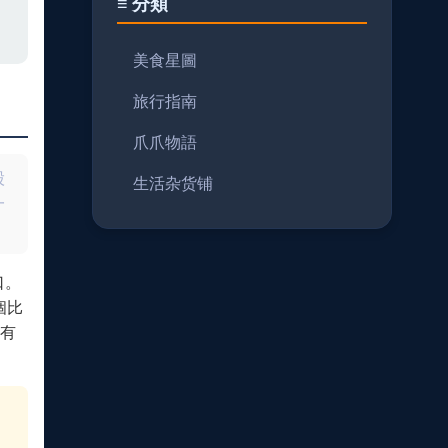
≡ 分類
美食星圖
旅行指南
爪爪物語
股
生活杂货铺
一
口。
個比
有