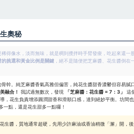
生奧秘
是稀得像水，淡而無味，就是稠到攪拌時手臂發痠，吃起來還一
材的挑選和黃金比例是關鍵
，絕不是隨便把芝麻醬、花生醬倒在
的骨幹。純芝麻醬香氣高雅但偏苦，純花生醬甜香濃鬱但容易膩
美融合！
我試過無數次，發現
「芝麻醬：花生醬 = 7：3」
這
導，花生負責增添圓潤甜香和滑順口感，達到絕妙平衡。坊間也
麻香多一點，還是花生甜多一點囉！
/花生醬，質地通常超硬，先用少許麻油或香油稍微「澥」開，後