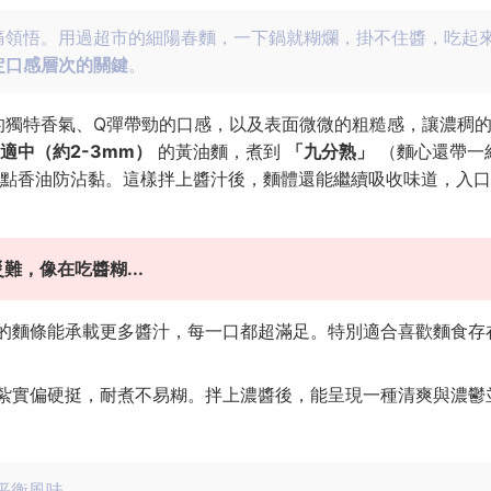
痛領悟。用過超市的細陽春麵，一下鍋就糊爛，掛不住醬，吃起
定口感層次的關鍵
。
的獨特香氣、Q彈帶勁的口感，以及表面微微的粗糙感，讓濃稠
適中（約2-3mm）
的黃油麵，煮到
「九分熟」
（麵心還帶一
點香油防沾黏。這樣拌上醬汁後，麵體還能繼續吸收味道，入口
，像在吃醬糊...
厚的麵條能承載更多醬汁，每一口都超滿足。特別適合喜歡麵食存
感紮實偏硬挺，耐煮不易糊。拌上濃醬後，能呈現一種清爽與濃鬱
平衡風味。