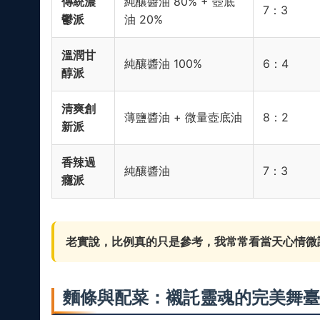
傳統濃
純釀醬油 80% + 壺底
7：3
鬱派
油 20%
溫潤甘
純釀醬油 100%
6：4
醇派
清爽創
薄鹽醬油 + 微量壺底油
8：2
新派
香辣過
純釀醬油
7：3
癮派
老實說，比例真的只是參考，我常常看當天心情微
麵條與配菜：襯託靈魂的完美舞臺