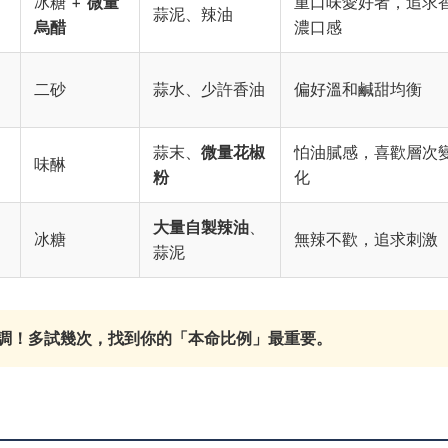
冰糖 +
微量
重口味愛好者，追求
蒜泥、辣油
烏醋
濃口感
二砂
蒜水、少許香油
偏好溫和鹹甜均衡
蒜末、
微量花椒
怕油膩感，喜歡層次
味醂
粉
化
大量自製辣油
、
冰糖
無辣不歡，追求刺激
蒜泥
調！多試幾次，找到你的「本命比例」最重要。