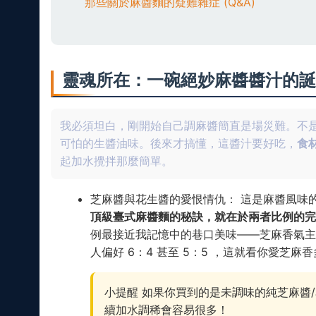
那些關於麻醬麵的疑難雜症 (Q&A)
靈魂所在：一碗絕妙麻醬醬汁的誕
我必須坦白，剛開始自己調麻醬簡直是場災難。不
可怕的生醬油味。後來才搞懂，這醬汁要好吃，
食
起加水攪拌那麼簡單。
芝麻醬與花生醬的愛恨情仇： 這是麻醬風味
頂級臺式麻醬麵的秘訣，就在於兩者比例的完
例最接近我記憶中的巷口美味——芝麻香氣主
人偏好 6：4 甚至 5：5 ，這就看你愛芝
小提醒 如果你買到的是未調味的純芝麻醬
續加水調稀會容易很多！