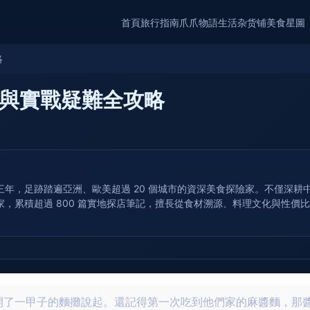
首頁
旅行指南
爪爪物語
生活杂货铺
美食星圖
略
與實戰疑難全攻略
年，足跡踏遍亞洲、歐美超過 20 個城市的資深美食探險家。不僅深
，累積超過 800 篇實地探店筆記，擅長從食材溯源、料理文化與性價
開了一甲子的麵攤說起。還記得第一次吃到他們家的麻醬麵，那