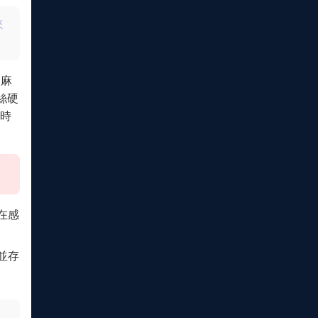
來
的麻
絲硬
時
在感
並存