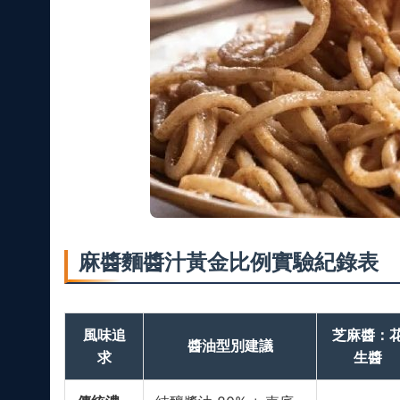
麻醬麵醬汁黃金比例實驗紀錄表
風味追
芝麻醬：
醬油型別建議
求
生醬