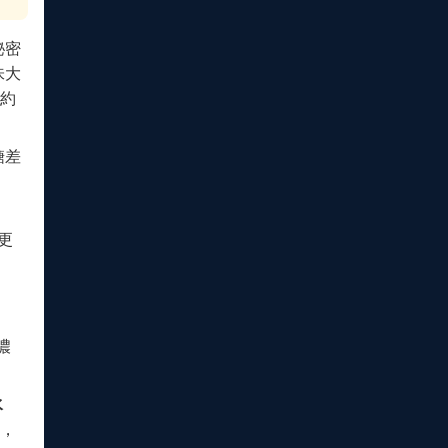
秘密
味大
約
糖差
更
濃
水
，