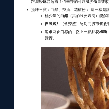
跟濃鬱麻醬超搭！怕辛辣的可以減少份量或改
提味三寶：白醋、辣油、花椒粉： 這三樣是
極少量的
白醋
（真的只要幾滴）能解
自製辣油
（含辣渣）絕對完勝市售瓶
追求麻香口感的，撒上一點點
花椒粉
變苦。