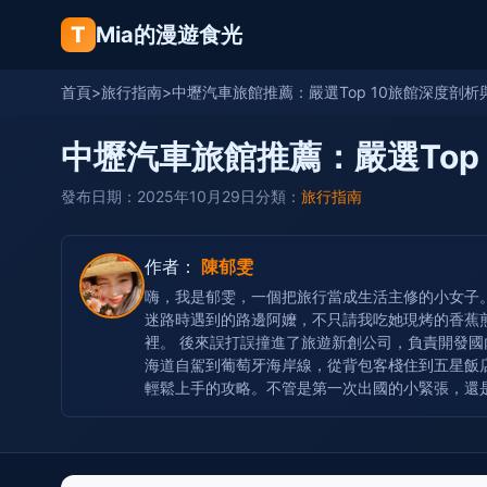
T
Mia的漫遊食光
首頁
>
旅行指南
>
中壢汽車旅館推薦：嚴選Top 10旅館深度剖
中壢汽車旅館推薦：嚴選Top
發布日期：2025年10月29日
分類：
旅行指南
作者：
陳郁雯
嗨，我是郁雯，一個把旅行當成生活主修的小女子
迷路時遇到的路邊阿嬤，不只請我吃她現烤的香蕉
裡。 後來誤打誤撞進了旅遊新創公司，負責開發國
海道自駕到葡萄牙海岸線，從背包客棧住到五星飯
輕鬆上手的攻略。不管是第一次出國的小緊張，還