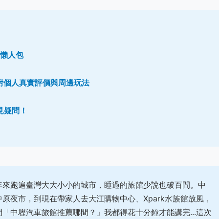
覽懶人包
，附個人真實評價與周邊玩法
見疑問！
年來跑遍臺灣大大小小的城市，睡過的旅館少說也破百間。中
原夜市，到現在帶家人去大江購物中心、Xpark水族館放風，
「中壢汽車旅館推薦哪間？」我都得花十分鐘才能講完...這次