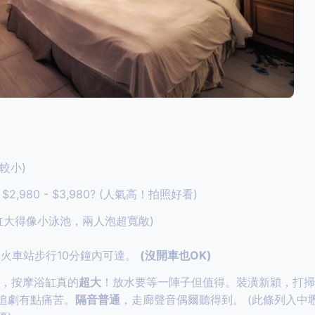
較小)
)：$2,980 - $3,980? (人氣高！拍照好看)
 (浴缸大得像小泳池，兩人泡超寬敞)
火車站步行10分鐘內可達。
(沒開車也OK)
，按摩浴缸真的
超大
！放水要等一陣子但值得。裝潢新穎，打
追劇有點痛苦。
隔音普通
，走廊聲音偶爾聽得到。
(此條列入中