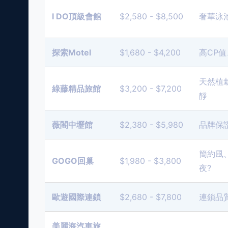
I DO頂級會館
$2,580 - $8,500
奢華泳池
探索Motel
$1,680 - $4,200
高CP值
天然植
綠藤精品旅館
$3,200 - $7,200
靜
薇閣中壢館
$2,380 - $5,980
品牌保
簡約風
GOGO回巢
$1,980 - $3,800
夜?
歐遊國際連鎖
$2,680 - $7,800
連鎖品
美麗海汽車旅