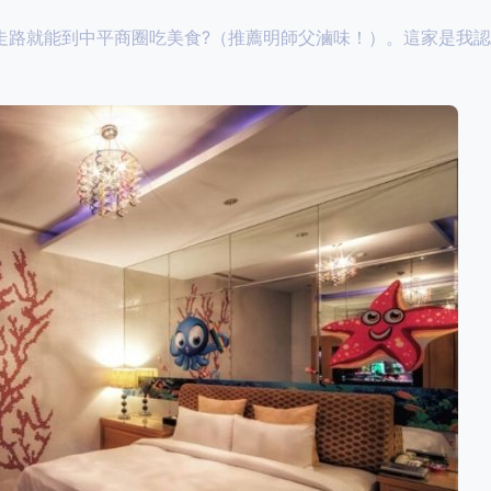
走路就能到中平商圈吃美食?（推薦明師父滷味！）。這家是我
。