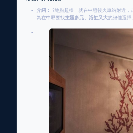
介紹：
?地點超棒！就在中壢後火車站附近，
為在中壢要找
主題多元、浴缸又大
的絕佳選擇