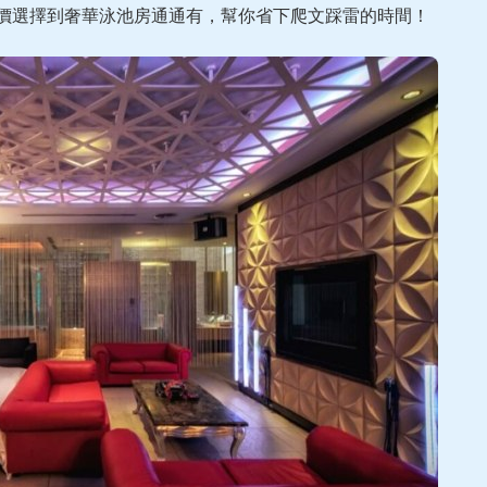
平價選擇到奢華泳池房通通有，幫你省下爬文踩雷的時間！