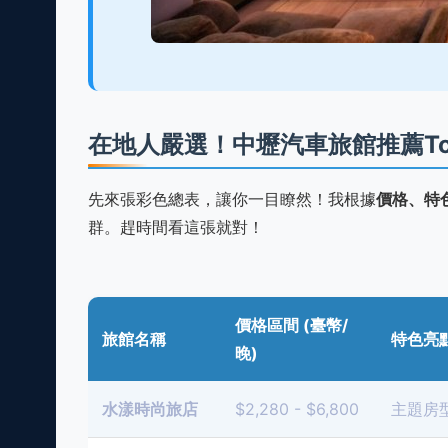
在地人嚴選！中壢汽車旅館推薦Top
先來張彩色總表，讓你一目瞭然！我根據
價格、特
群。趕時間看這張就對！
價格區間 (臺幣/
旅館名稱
特色亮
晚)
水漾時尚旅店
$2,280 - $6,800
主題房