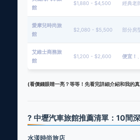
$1,880 - $4,500
經典老
館
愛摩兒時尚旅
$2,080 - $5,500
部分房
館
艾維士商務旅
$1,200 - $2,600
便宜！
館
(看價錢眼睛一亮？等等！先看完詳細介紹和我的真實
? 中壢汽車旅館推薦清單：10
水漾時尚旅店