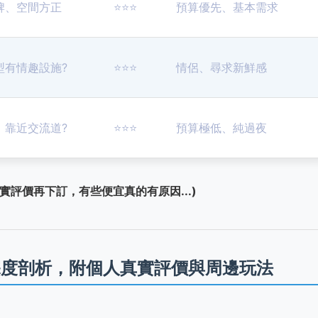
牌、空間方正
⭐️⭐️⭐️
預算優先、基本需求
型有情趣設施?
⭐️⭐️⭐️
情侶、尋求新鮮感
、靠近交流道?️
⭐️⭐️⭐️
預算極低、純過夜
評價再下訂，有些便宜真的有原因...)
間深度剖析，附個人真實評價與周邊玩法