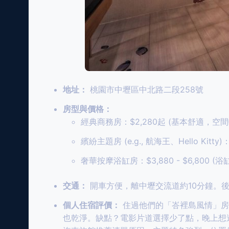
地址：
桃園市中壢區中北路二段258號
房型與價格：
經典商務房：$2,280起 (基本舒適，空間
繽紛主題房 (e.g., 航海王、Hello Kitty
奢華按摩浴缸房：$3,880 - $6,800
交通：
開車方便，離中壢交流道約10分鐘。後
個人住宿評價：
住過他們的「峇裡島風情」房
也乾淨。缺點？電影片道選擇少了點，晚上想