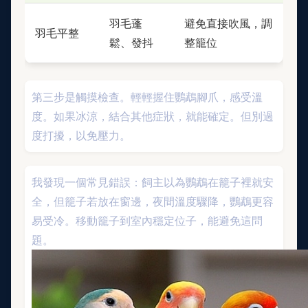
羽毛蓬
避免直接吹風，調
羽毛平整
鬆、發抖
整籠位
第三步是觸摸檢查。輕輕握住鸚鵡腳爪，感受溫
度。如果冰涼，結合其他症狀，就能確定。但別過
度打擾，以免壓力。
我發現一個常見錯誤：飼主以為鸚鵡在籠子裡就安
全，但籠子若放在窗邊，夜間溫度驟降，鸚鵡更容
易受冷。移動籠子到室內穩定位子，能避免這問
題。