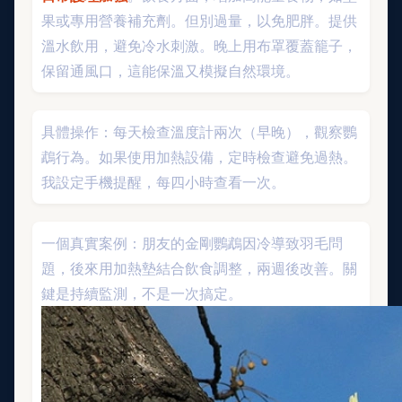
果或專用營養補充劑。但別過量，以免肥胖。提供
溫水飲用，避免冷水刺激。晚上用布罩覆蓋籠子，
保留通風口，這能保溫又模擬自然環境。
具體操作：每天檢查溫度計兩次（早晚），觀察鸚
鵡行為。如果使用加熱設備，定時檢查避免過熱。
我設定手機提醒，每四小時查看一次。
一個真實案例：朋友的金剛鸚鵡因冷導致羽毛問
題，後來用加熱墊結合飲食調整，兩週後改善。關
鍵是持續監測，不是一次搞定。