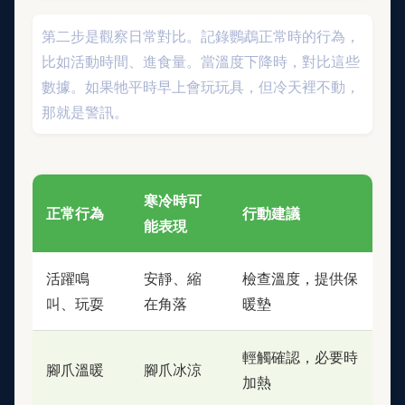
第二步是觀察日常對比。記錄鸚鵡正常時的行為，
比如活動時間、進食量。當溫度下降時，對比這些
數據。如果牠平時早上會玩玩具，但冷天裡不動，
那就是警訊。
寒冷時可
正常行為
行動建議
能表現
活躍鳴
安靜、縮
檢查溫度，提供保
叫、玩耍
在角落
暖墊
輕觸確認，必要時
腳爪溫暖
腳爪冰涼
加熱