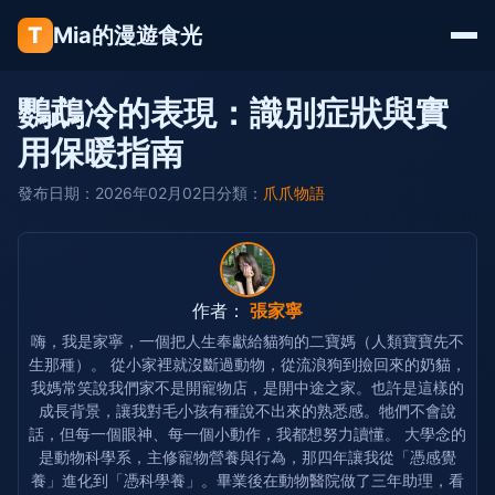
T
Mia的漫遊食光
鸚鵡冷的表現：識別症狀與實
用保暖指南
發布日期：2026年02月02日
分類：
爪爪物語
作者：
張家寧
嗨，我是家寧，一個把人生奉獻給貓狗的二寶媽（人類寶寶先不
生那種）。 從小家裡就沒斷過動物，從流浪狗到撿回來的奶貓，
我媽常笑說我們家不是開寵物店，是開中途之家。也許是這樣的
成長背景，讓我對毛小孩有種說不出來的熟悉感。牠們不會說
話，但每一個眼神、每一個小動作，我都想努力讀懂。 大學念的
是動物科學系，主修寵物營養與行為，那四年讓我從「憑感覺
養」進化到「憑科學養」。畢業後在動物醫院做了三年助理，看