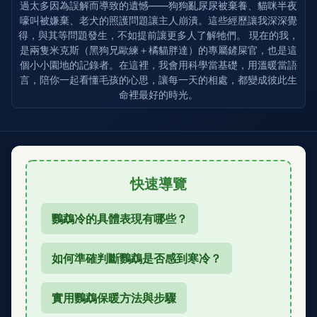
過太多因為誤解而導致的遺憾——狗狗亂尿尿被棄養、貓咪半夜
嚎叫被嫌棄、老犬的照護問題讓主人崩潰。這些經歷讓我深深覺
得，與其等問題發生，不如提前讓更多人了解牠們。 現在的我，
是兩隻米克斯（黑狗兄歐練＋橘貓胖達）的專屬鏟屎官，也是這
個小小園地的記錄者。在這裡，我會用科學當基礎，用溫暖當語
言，陪你一起看懂毛孩的心思，讓每一天的相處，都變成彼此生
命裡最好的時光。
快速導覽
鸚鵡冷的具體表現有哪些？
如何準確判斷鸚鵡是否感到寒冷？
實用鸚鵡保暖方法與步驟