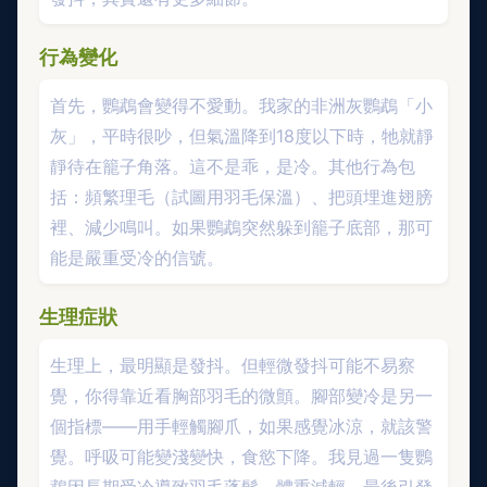
行為變化
首先，鸚鵡會變得不愛動。我家的非洲灰鸚鵡「小
灰」，平時很吵，但氣溫降到18度以下時，牠就靜
靜待在籠子角落。這不是乖，是冷。其他行為包
括：頻繁理毛（試圖用羽毛保溫）、把頭埋進翅膀
裡、減少鳴叫。如果鸚鵡突然躲到籠子底部，那可
能是嚴重受冷的信號。
生理症狀
生理上，最明顯是發抖。但輕微發抖可能不易察
覺，你得靠近看胸部羽毛的微顫。腳部變冷是另一
個指標——用手輕觸腳爪，如果感覺冰涼，就該警
覺。呼吸可能變淺變快，食慾下降。我見過一隻鸚