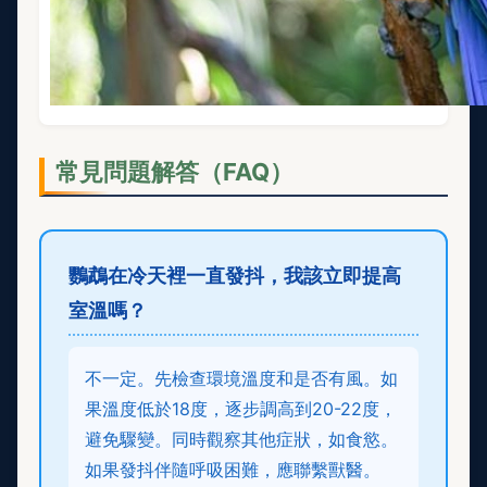
常見問題解答（FAQ）
鸚鵡在冷天裡一直發抖，我該立即提高
室溫嗎？
不一定。先檢查環境溫度和是否有風。如
果溫度低於18度，逐步調高到20-22度，
避免驟變。同時觀察其他症狀，如食慾。
如果發抖伴隨呼吸困難，應聯繫獸醫。