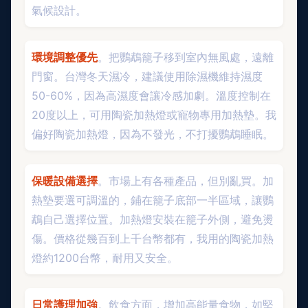
氣候設計。
環境調整優先
。把鸚鵡籠子移到室內無風處，遠離
門窗。台灣冬天濕冷，建議使用除濕機維持濕度
50-60%，因為高濕度會讓冷感加劇。溫度控制在
20度以上，可用陶瓷加熱燈或寵物專用加熱墊。我
偏好陶瓷加熱燈，因為不發光，不打擾鸚鵡睡眠。
保暖設備選擇
。市場上有各種產品，但別亂買。加
熱墊要選可調溫的，鋪在籠子底部一半區域，讓鸚
鵡自己選擇位置。加熱燈安裝在籠子外側，避免燙
傷。價格從幾百到上千台幣都有，我用的陶瓷加熱
燈約1200台幣，耐用又安全。
日常護理加強
。飲食方面，增加高能量食物，如堅