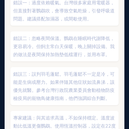
錯誤一：過度依賴暖氣。台灣很多家庭用電暖器，
但直接對著鸚鵡吹，會導致空氣乾燥，引發呼吸道
問題。建議搭配加濕器，或間歇使用。
錯誤二：忽略夜間保溫。鸚鵡在睡眠時代謝降低，
更容易冷。但飼主常白天保暖，晚上關掉設備。我
的做法是夜間保持加熱墊低檔運行，並用布罩。
錯誤三：誤判羽毛蓬鬆。羽毛蓬鬆不一定是冷，可
能是生病或壓力。如果伴隨其他症狀如流鼻涕，該
優先就醫。參考台灣行政院農業委員會動植物防疫
檢疫局的寵物鳥健康指南，他們強調綜合判斷。
專家建議：與其追求高溫，不如保持穩定。溫度波
動比低溫更傷鸚鵡。使用恆溫控制器，設定在22度