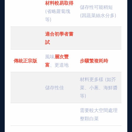
材料較易取得
儲存性可能稍短
(省略蘿蔔塊
(因蔬菜絲水分多)
等)
適合初學者嘗
試
風味
層次豐
傳統正宗版
步驟繁複耗時
富
、更道地
材料更多樣 (如芥
儲存性佳
菜、小蔥、海鮮醬
等)
需要較大空間處理
整顆白菜