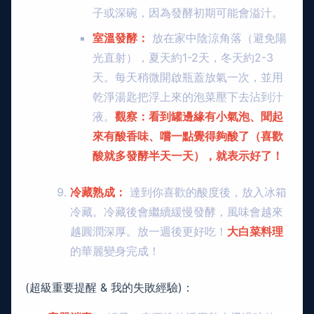
子或深碗，因為發酵初期可能會溢汁。
室溫發酵：
放在家中陰涼角落（避免陽
光直射），夏天約1-2天，冬天約2-3
天。每天稍微開啟瓶蓋放氣一次，並用
乾淨湯匙把浮上來的泡菜壓下去沾到汁
液。
觀察：看到罐邊緣有小氣泡、聞起
來有酸香味、嚐一點覺得夠酸了（喜歡
酸就多發酵半天一天），就表示好了！
冷藏熟成：
達到你喜歡的酸度後，放入冰箱
冷藏。冷藏後會繼續緩慢發酵，風味會越來
越圓潤深厚。放一週後更好吃！
大白菜料理
的華麗變身完成！
(超級重要提醒 & 我的失敗經驗)：