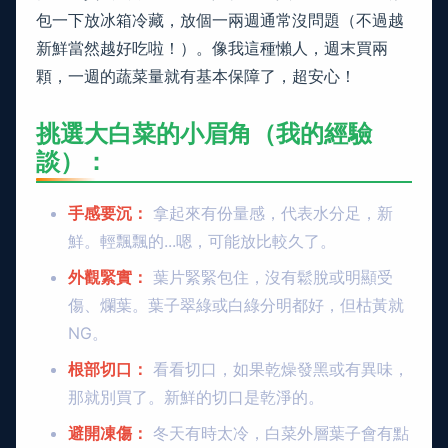
包一下放冰箱冷藏，放個一兩週通常沒問題（不過越
新鮮當然越好吃啦！）。像我這種懶人，週末買兩
顆，一週的蔬菜量就有基本保障了，超安心！
挑選大白菜的小眉角（我的經驗
談）：
手感要沉：
拿起來有份量感，代表水分足，新
鮮。輕飄飄的...嗯，可能放比較久了。
外觀緊實：
葉片緊緊包住，沒有鬆脫或明顯受
傷、爛葉。葉子翠綠或白綠分明都好，但枯黃就
NG。
根部切口：
看看切口，如果乾燥發黑或有異味，
那就別買了。新鮮的切口是乾淨的。
避開凍傷：
冬天有時太冷，白菜外層葉子會有點