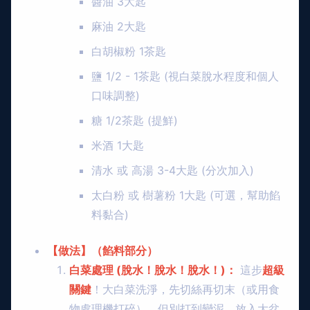
醬油 3大匙
麻油 2大匙
白胡椒粉 1茶匙
鹽 1/2 - 1茶匙 (視白菜脫水程度和個人
口味調整)
糖 1/2茶匙 (提鮮)
米酒 1大匙
清水 或 高湯 3-4大匙 (分次加入)
太白粉 或 樹薯粉 1大匙 (可選，幫助餡
料黏合)
【做法】（餡料部分）
白菜處理 (脫水！脫水！脫水！)：
這步
超級
關鍵
！大白菜洗淨，先切絲再切末（或用食
物處理機打碎），但別打到變泥。放入大盆