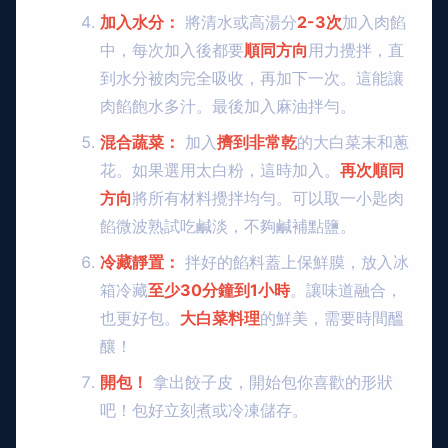
加入水分：
將清水或高湯分
2-3次
加入肉餡
中，每次加入後都要
順同方向
用力攪拌，直
到水分被肉完全吸收，再加下一次。這能讓
肉餡飽水多汁。最後加入麻油拌勻。
混合蔬菜：
加入
擠到非常乾
的大白菜末和蔥
花。如果選用太白粉，這時加入。
再次順同
方向
將所有材料攪拌均勻。可以取一小匙肉
餡微波熟試吃鹹淡，不夠鹹補點鹽。
冷藏靜置：
拌好的餡料蓋上保鮮膜，放入冰
箱冷藏
至少30分鐘到1小時
。讓味道融合，
也更好包。
大白菜料理
的鮮美，需要時間醞
釀！
開包！
拿出餃子皮，開始包你喜歡的形狀
吧！包好立刻煮或冷凍儲存。