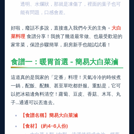
透明、水爛狀，那就是凍傷了，裡面的葉子也可
能有問題，口感會差。
好啦，廢話不多說，直接進入我們今天的主角 -
大白
菜料理
食譜分享！我挑了幾道最常做、也最受歡迎的
家常菜，保證步驟簡單，廚房新手也能試試看！
食譜一：暖胃首選 - 簡易大白菜滷
這道真的是我家的「定番」料理！天氣冷冷的時候煮
一鍋，配飯、配麵、甚至單吃都舒服。重點是，它可
以把冰箱邊角料清空！蘿蔔、豆皮、香菇、木耳、丸
子...通通可以丟進去。
【食譜名稱】簡易大白菜滷
【食材】 (約4-6人份)