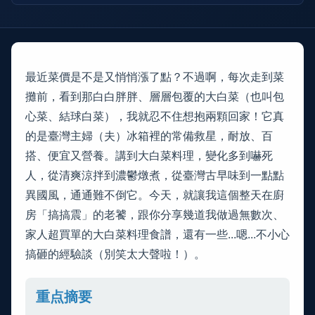
最近菜價是不是又悄悄漲了點？不過啊，每次走到菜
攤前，看到那白白胖胖、層層包覆的大白菜（也叫包
心菜、結球白菜），我就忍不住想抱兩顆回家！它真
的是臺灣主婦（夫）冰箱裡的常備救星，耐放、百
搭、便宜又營養。講到大白菜料理，變化多到嚇死
人，從清爽涼拌到濃鬱燉煮，從臺灣古早味到一點點
異國風，通通難不倒它。今天，就讓我這個整天在廚
房「搞搞震」的老饕，跟你分享幾道我做過無數次、
家人超買單的大白菜料理食譜，還有一些...嗯...不小心
搞砸的經驗談（別笑太大聲啦！）。
重点摘要