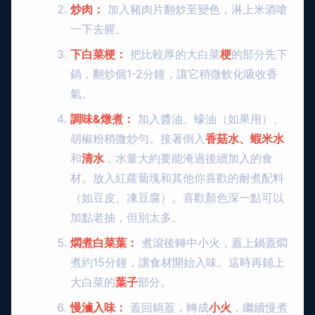
炒肉：
加入豬肉片翻炒至變色，淋上米酒嗆
一下去腥。
下白菜梗：
把比較厚的大白菜
梗
的部分先下
鍋，翻炒個1-2分鐘，讓它稍微軟化吸收香
氣。
調味&燉煮：
加入醬油、蠔油（如果用）、
胡椒粉稍微炒勻。接著倒入
香菇水、蝦米水
和
清水
，水量大約要能淹過後續加入的食
材。放入紅蘿蔔塊和其他你喜歡的耐煮配料
（如豆皮、凍豆腐）。喜歡顏色深一點可以
加點老抽，但別太多。
燜煮白菜葉：
煮滾後轉中小火，蓋上鍋蓋燜
煮約15分鐘，讓食材開始入味。這時再鋪上
大白菜的
葉子
部分。
慢滷入味：
蓋回鍋蓋，轉成
小火
，繼續慢煮