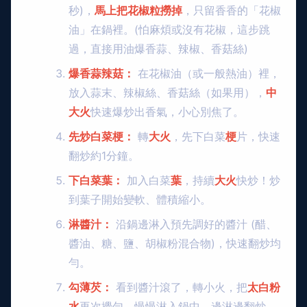
秒)，
馬上把花椒粒撈掉
，只留香香的「花椒
油」在鍋裡。(怕麻煩或沒有花椒，這步跳
過，直接用油爆香蒜、辣椒、香菇絲)
爆香蒜辣菇：
在花椒油（或一般熱油）裡，
放入蒜末、辣椒絲、香菇絲（如果用），
中
大火
快速爆炒出香氣，小心別焦了。
先炒白菜梗：
轉
大火
，先下白菜
梗
片，快速
翻炒約1分鐘。
下白菜葉：
加入白菜
葉
，持續
大火
快炒！炒
到葉子開始變軟、體積縮小。
淋醬汁：
沿鍋邊淋入預先調好的醬汁 (醋、
醬油、糖、鹽、胡椒粉混合物)，快速翻炒均
勻。
勾薄芡：
看到醬汁滾了，轉小火，把
太白粉
水
再次攪勻，慢慢淋入鍋中，邊淋邊翻炒，