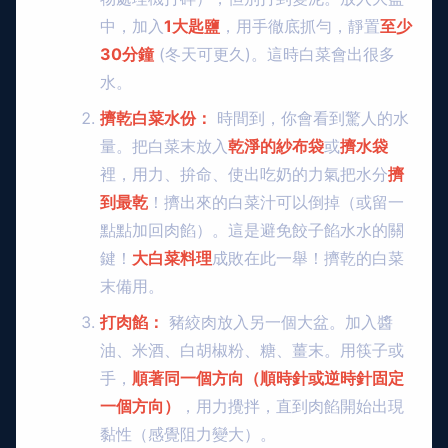
中，加入
1大匙鹽
，用手徹底抓勻，靜置
至少
30分鐘
(冬天可更久)。這時白菜會出很多
水。
擠乾白菜水份：
時間到，你會看到驚人的水
量。把白菜末放入
乾淨的紗布袋
或
擠水袋
裡，用力、拚命、使出吃奶的力氣把水分
擠
到最乾
！擠出來的白菜汁可以倒掉（或留一
點點加回肉餡）。這是避免餃子餡水水的關
鍵！
大白菜料理
成敗在此一舉！擠乾的白菜
末備用。
打肉餡：
豬絞肉放入另一個大盆。加入醬
油、米酒、白胡椒粉、糖、薑末。用筷子或
手，
順著同一個方向（順時針或逆時針固定
一個方向）
，用力攪拌，直到肉餡開始出現
黏性（感覺阻力變大）。