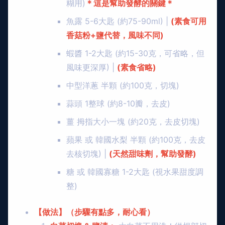
糊用)
＊這是幫助發酵的關鍵＊
魚露 5-6大匙 (約75-90ml) |
(素食可用
香菇粉+鹽代替，風味不同)
蝦醬 1-2大匙 (約15-30克，可省略，但
風味更深厚) |
(素食省略)
中型洋蔥 半顆 (約100克，切塊)
蒜頭 1整球 (約8-10瓣，去皮)
薑 拇指大小一塊 (約20克，去皮切塊)
蘋果 或 韓國水梨 半顆 (約100克，去皮
去核切塊) |
(天然甜味劑，幫助發酵)
糖 或 韓國寡糖 1-2大匙 (視水果甜度調
整)
【做法】（步驟有點多，耐心看）