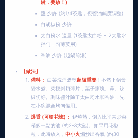
鍵，要放！)
鹽 少許 (約1/4茶匙，視醬油鹹度調整)
白胡椒粉 少許
太白粉水 適量 (1茶匙太白粉 + 2大匙水
拌勻，勾薄芡用)
香油 少許 (起鍋前淋)
【做法】
備料：
白菜洗淨瀝乾
超級重要
！不然下鍋會
變水煮。菜梗斜切薄片，葉子撕塊。蒜、辣
椒切好。調味醬汁除了太白粉水和香油，先
在小碗混合均勻備用。
爆香 (可嗆花椒)：
鍋燒熱，倒入比平常炒菜
稍多一點的油 (約2-3大匙)。如果用花椒
粒，此時放入，
中小火
煸炒出香氣 (約30