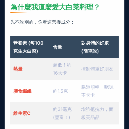
為什麼我這麼愛大白菜料理？
先不說別的，你看這營養成分：
營養素 (每100
對身體的好處
含量
克生大白菜)
(簡單說)
超低！約
熱量
控制體重好朋友
16大卡
腸道順暢，嗯嗯
膳食纖維
約1.5克
不卡卡
約31毫克
增強抵抗力，面
維生素C
(豐富！)
板亮晶晶