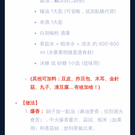
醬油，鹹淡自己調整)
蠔油 1大匙 (可省略，或加點糖代替)
米酒 1大匙
白胡椒粉 適量
香菇水 + 蝦米水 + 清水 約 600-800
ml (水量要稍微蓋過食材)
冰糖 或 砂糖 1小匙 (提味用)
(其他可加料：豆皮、炸豆包、木耳、金針
菇、丸子、凍豆腐... 有啥加啥！)
【做法】
爆香：
鍋子放一點油（麻油更香，但別過火
會苦），中火爆香薑片、蒜頭、蝦米（如果
用）和香菇絲，炒到香氣出來。