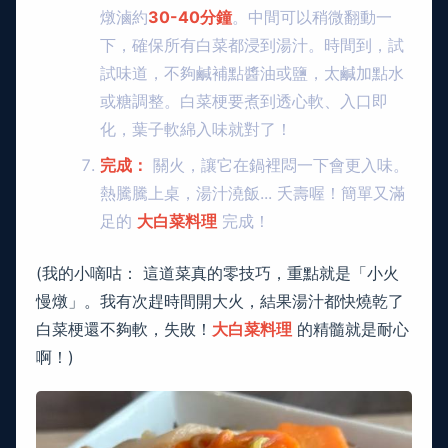
燉滷約
30-40分鐘
。中間可以稍微翻動一
下，確保所有白菜都浸到湯汁。時間到，試
試味道，不夠鹹補點醬油或鹽，太鹹加點水
或糖調整。白菜梗要煮到透心軟、入口即
化，葉子軟綿入味就對了！
完成：
關火，讓它在鍋裡悶一下會更入味。
熱騰騰上桌，湯汁澆飯... 夭壽喔！簡單又滿
足的
大白菜料理
完成！
(我的小嘀咕： 這道菜真的零技巧，重點就是「小火
慢燉」。我有次趕時間開大火，結果湯汁都快燒乾了
白菜梗還不夠軟，失敗！
大白菜料理
的精髓就是耐心
啊！)