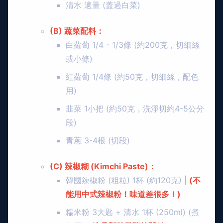
清水 適量 (蓋過白菜)
(B) 蔬菜配料：
白蘿蔔 1/4 - 1/3條 (約200克，切細絲
或小條)
紅蘿蔔 1/4條 (約50克，切細絲，配色
用)
韭菜 1小把 (約50克，洗淨切約4-5公分
段)
青蔥 3-4根 (切段)
(C) 辣椒糊 (Kimchi Paste)：
韓國辣椒粉 (粗粒) 1杯 (約120克) |
(不
能用中式辣椒粉！味道差很多！)
糯米粉 3大匙 + 清水 1杯 (250ml) (煮