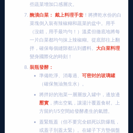
些蔬菜增加口感層次。
醃漬白菜：
戴上料理手套
！將擠乾水份的白
菜塊倒入裝有辣椒糊和蔬菜的盆中。用手
（沒錯，用手最均勻！）溫柔但徹底地將每
一片白菜都均勻抹上辣椒糊。從底部往上翻
拌，確保每個縫隙都沾到醬料。
大白菜料理
變身國際化的時刻！
裝瓶發酵：
準備乾淨、消毒過、
可密封的玻璃罐
（確保無油無生水）。
將拌好的泡菜一層層放入罐中，邊放邊
壓實
，擠出空氣，讓湯汁覆蓋食材。上
方留約1/5空間給發酵產生的氣體。
蓋緊瓶蓋（但不要完全鎖死以防爆瓶，
或蓋子別蓋太緊）。在罐子下方墊個盤