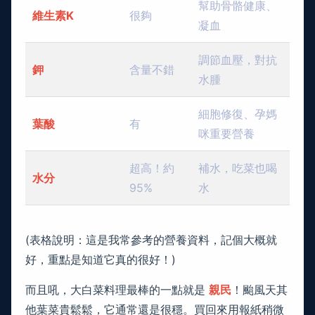
幫助骨骼健康、
維生素K
很夠
凝血
調節血壓，對抗
鉀
含量不錯
水腫
細胞修復、孕媽
葉酸
有
咪重要營養
超高！約
補水，吃菜也喝
水分
95%
水
(表格說明：這是我常參考的營養資料，記個大概就
好，重點是知道它真的很好！)
而且吼，大白菜料理最棒的一點就是
親民
！颱風天其
他葉菜貴鬆鬆，它通常還是很穩。買回來用報紙稍微