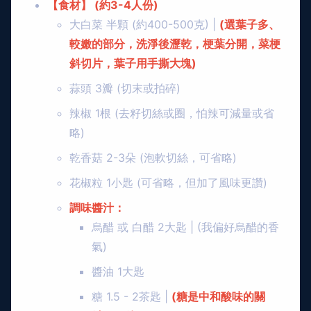
【食材】 (約3-4人份)
大白菜 半顆 (約400-500克) |
(選葉子多、
較嫩的部分，洗淨後瀝乾，梗葉分開，菜梗
斜切片，葉子用手撕大塊)
蒜頭 3瓣 (切末或拍碎)
辣椒 1根 (去籽切絲或圈，怕辣可減量或省
略)
乾香菇 2-3朵 (泡軟切絲，可省略)
花椒粒 1小匙 (可省略，但加了風味更讚)
調味醬汁：
烏醋 或 白醋 2大匙 | (我偏好烏醋的香
氣)
醬油 1大匙
糖 1.5 - 2茶匙 |
(糖是中和酸味的關