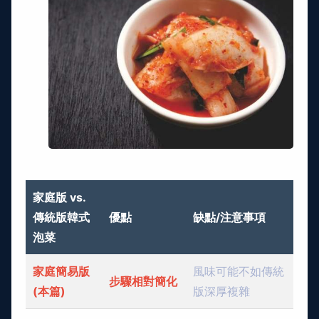
家庭版 vs.
傳統版韓式
優點
缺點/注意事項
泡菜
家庭簡易版
風味可能不如傳統
步驟相對簡化
(本篇)
版深厚複雜