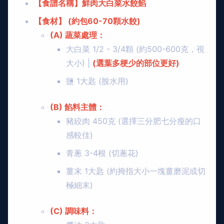
【食譜名稱】鮮肉大白菜水餃餡
【食材】 (約包60-70顆水餃)
(A) 蔬菜處理：
大白菜 1/2 - 3/4顆 (約500-600克，視
大小) |
(選葉多梗少的部位更好)
鹽 1大匙 (脫水用)
(B) 餡料主體：
豬絞肉 450克 (選擇三分肥七分瘦的口
感較佳)
青蔥 3-4根 (切蔥花)
薑末 1大匙 (約拇指大小一塊薑磨泥或切
極細末)
(C) 調味料：