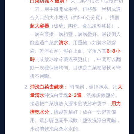
白菜切塊 & 鹽漬：
大白菜不用洗！從根部切
一刀，用手掰開成兩半。再將每一半切成適
合入口的大小塊狀（約5-6公分寬）。找個
超大容器
（玻璃、陶瓷、食品級塑膠桶），
一層白菜撒一層粗鹽，層層疊好。最後倒入
能蓋過白菜的
清水
。用重物（如裝水塑膠
袋、乾淨石頭）壓在上面。室溫放置
6-8小
時
（或放冰箱冷藏過夜更佳），中間可以翻
動一次確保鹽均勻。目標是白菜梗變軟可彎
折不易斷。
沖洗白菜去鹹味：
時間到，倒掉鹽水。用
大
量清水
沖洗白菜塊
2-3遍
，洗掉多餘鹽分。
接著把白菜塊放入瀝水籃或紗布袋中，
用力
擠乾水分
，擠越乾越好！放在一旁瀝乾備
用。這步驟也關乎成敗！鹽沒洗淨會死鹹，
水沒擠乾泡菜會水水的。