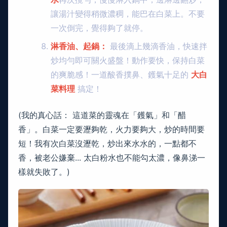
讓湯汁變得稍微濃稠，能巴在白菜上。不要
一次倒完，覺得夠了就停。
淋香油、起鍋：
最後滴上幾滴香油，快速拌
炒均勻即可關火盛盤！動作要快，保持白菜
的爽脆感！一道酸香撲鼻、鑊氣十足的
大白
菜料理
搞定！
(我的真心話： 這道菜的靈魂在「鑊氣」和「醋
香」。白菜一定要瀝夠乾，火力要夠大，炒的時間要
短！我有次白菜沒瀝乾，炒出來水水的，一點都不
香，被老公嫌棄... 太白粉水也不能勾太濃，像鼻涕一
樣就失敗了。)