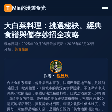
T
Mia的漫遊食光
大白菜料理：挑選秘訣、經典
食譜與儲存妙招全攻略
發布日期：2025年09月08日
最後更新：2026年02月02日
分類：
美食星圖
作者：
程昱辰
台大食科系畢業，曾旅居日本東京、法國巴黎兩地三年，足跡踏
遍亞洲、歐美超過 20 個城市的資深美食探險家。不僅深耕中式
傳統小吃的底蘊，更鑽研法式精緻料理、日式居酒屋文化與異國
街頭美食的精髓。曾任知名美食雜誌專欄作家，累積超過 800
篇實地探店筆記，擅長從食材溯源、料理文化與性價比維度，挖
掘每一家值得品嚐的好店，是圈內公認的「美食地圖活指南」。