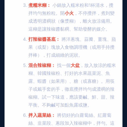
煮糯米糊：
小鍋放入糯米粉和1杯清水，攪
拌均勻無粉粒。開
小火
，不停攪拌，煮到變
成透明濃稠狀（像漿糊），離火放涼備用。
這糊是讓辣椒醬黏稠、幫助發酵的媒介。
打辣椒醬基底：
將洋蔥塊、蒜瓣、薑塊、蘋
果（或梨）塊放入食物調理機（或用手持攪
拌棒），打成細緻的泥狀。
混合辣椒糊：
找一個
大盆
，放入放涼的糯米
糊、韓國辣椒粉、打好的水果蔬菜泥、魚
露、蝦醬（如果用）、糖（或寡糖）。用筷
子或戴手套的手，徹底攪拌均勻成濃稠的辣
椒糊。試一下味道，應該要鹹、鮮、甜、辣
平衡。不夠鹹可加點魚露或鹽。
拌入蔬菜絲：
將切好的白蘿蔔絲、紅蘿蔔
絲、韭菜段、蔥段加入辣椒糊中，拌勻。這