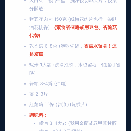
大白菜 1 顆 (中型，洗淨後切成大片，梗葉
分開放)
豬五花肉片 150克 (或梅花肉片也行，帶點
油花較香) |
(素食者省略或用豆包、杏鮑菇
代替)
乾香菇 6-8朵 (泡軟切絲，
香菇水留著！這
是精華
)
蝦米 1大匙 (洗淨泡軟，水也留著，怕腥可省
略)
蒜頭 3-4瓣 (拍扁)
薑 2-3片
紅蘿蔔 半條 (切滾刀塊或片)
調味料：
醬油 3-4大匙 (我用金蘭或龜甲萬甘醇