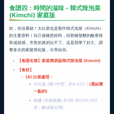
食譜四：時間的滋味 - 韓式辣泡菜
(Kimchi) 家庭版
欸，你沒看錯！大白菜也是製作韓式泡菜（Kimchi）
的主要原料！自己做雖然耗時，但那種發酵的酸香辣
和成就感，市售的真的比不了。這是我學了好久、調
整多次的家庭簡化版，分享給你。
【食譜名稱】家庭簡易版韓式辣泡菜 (Kimchi)
【食材】
(A) 白菜處理：
大白菜 2顆 (中型，約4-5斤) |
(選結實
一點的)
粗鹽 (非精製鹽) 約1杯 (約200-250
克，醃漬脫水用)