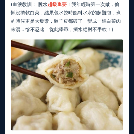
(血淚教訓： 脫水
超級重要
！我年輕時第一次做，偷
懶沒擠乾白菜，結果包水餃時餡料水水的超難包，煮
的時候更是大爆漿，餃子皮都破了，變成一鍋白菜肉
末湯... 慘不忍睹！從此學乖，擠水絕對不手軟！)