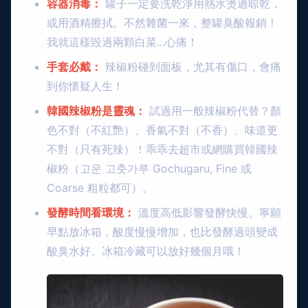
容器消毒：
罐子一定要洗乾淨用熱水燙過晾乾，
或用酒精擦拭。不然雜菌一來，整罐臭酸報銷！
我就這樣毀過兩顆白菜...心痛！
手套必戴：
辣椒粉碰到面板，尤其有傷口，會痛
到你懷疑人生！
韓國辣椒粉是靈魂：
試過用一般辣椒粉代替？顏
色不對（不紅艷）、香氣不對（不香）、味道更
不對（只有死辣）！乖乖去超市或網購買韓國辣
椒粉（고운 고춧가루 Gochugaru, Fine 或
Coarse 粗粒都可）。
發酵時間看環境：
溫度高低影響發酵快慢。寧願
早點放冰箱，酸度慢慢增加，也比發酵過頭變成
酸臭水好。冰箱冷藏可以放好幾個月哦！