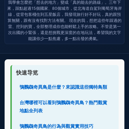
我學會怎麼把「想去的地方」變成「真的能去的路線」。三年下
來，踩點超過15個國家、80個城市，從北海道自駕到葡萄牙海岸
線，從背包客棧住到五星飯店，我發現旅行好不好玩，真的跟預
算無關，跟有沒有找對方法有關。 現在的我，想把這些年踩過的
雷、挖到的寶，全部整理成你也能輕鬆上手的攻略。不管是第一
次出國的小緊張，還是想挑戰更深度的在地玩法，希望我的文字
能讓你少一點焦慮，多一點出發的勇氣。
快速导览
鴞鸚鵡奇異鳥是什麼？來認識這些獨特鳥類
台灣哪裡可以看到鴞鸚鵡奇異鳥？熱門觀賞
地點全列表
鴞鸚鵡奇異鳥的行為與觀賞實用技巧