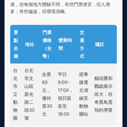
過，但每個地方體驗不同，有些門票便宜，但人潮
多；有些偏遠，但環境清幽。
景
門票
交
點
價格
營業時
通
地址
備註
名
（台
間
方
稱
幣）
式
台
台北
全票
平日
搭乘
北
市文
貓頭鷹和
60
9:00-
捷運
市
山區
鸚鵡展示
元，
17:00，
文湖
立
新光
區大，但
優待
假日延
線至
動
路二
奇異鳥需
票30
長至
動物
物
段30
預約導覽
元
18:00
園站
園
號