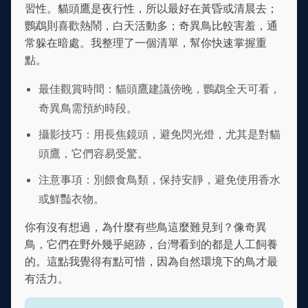
習性。貓頭鷹是夜行性，所以最好在黃昏或清晨去；
鸚鵡則喜歡熱鬧，白天活動多；奇異鳥比較害羞，通
常躲在暗處。我整理了一個清單，幫你快速掌握重
點。
最佳觀賞時間：貓頭鷹建議傍晚，鸚鵡全天可看，
奇異鳥需預約時段。
攝影技巧：用長焦鏡頭，避免閃光燈，尤其是對貓
頭鷹，它們容易受驚。
注意事項：別餵食鳥類，保持安靜，避免使用香水
或鮮豔衣物。
你有沒有想過，為什麼有些鳥這麼難見到？像奇異
鳥，它們在野外幾乎絕跡，台灣看到的都是人工飼養
的。這點我覺得有點可惜，因為自然環境下的鳥才最
有活力。