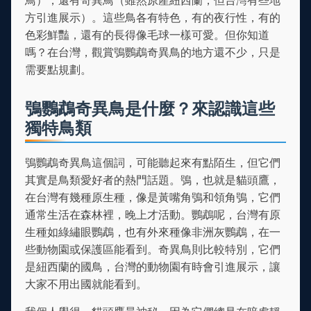
鳥），還有奇異鳥（雖然原產紐西蘭，但台灣有些地
方引進展示）。這些鳥各有特色，有的夜行性，有的
色彩鮮豔，還有的長得像毛球一樣可愛。但你知道
嗎？在台灣，觀賞鴞鸚鵡奇異鳥的地方還不少，只是
需要點規劃。
鴞鸚鵡奇異鳥是什麼？來認識這些
獨特鳥類
鴞鸚鵡奇異鳥這個詞，可能聽起來有點陌生，但它們
其實是鳥類愛好者的熱門話題。鴞，也就是貓頭鷹，
在台灣有幾種原生種，像是黃嘴角鴞和領角鴞，它們
通常生活在森林裡，晚上才活動。鸚鵡呢，台灣有原
生種如綠繡眼鸚鵡，也有外來種像非洲灰鸚鵡，在一
些動物園或保護區能看到。奇異鳥則比較特別，它們
是紐西蘭的國鳥，台灣的動物園有時會引進展示，讓
大家不用出國就能看到。