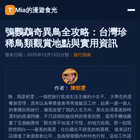
T
Mia的漫遊食光
鴞鸚鵡奇異鳥全攻略：台灣珍
稀鳥類觀賞地點與實用資訊
發布日期：2025年12月13日
分類：
旅行指南
作者：
陳郁雯
嗨，我是郁雯，一個把旅行當成生活主修的小女子。 大學念的是
餐旅管理，原本以為畢業後會乖乖進飯店工作，結果一趟一個人
的泰國自助旅行，徹底改變了我的人生方向。那次在清邁迷路時
遇到的路邊阿嬤，不只請我吃她現烤的香蕉煎餅，還用手機地圖
畫了五個她覺得「觀光客不知道才可惜」的地方給我。那一刻我
突然明白——最美的風景，往往藏在不經意的相遇裡。 後來誤打
誤撞進了旅遊新創公司，負責開發國內外特色行程，這份工作讓