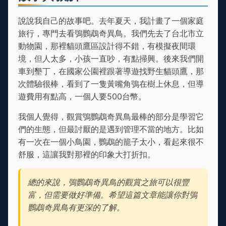
說說我自己的故事吧。去年夏天，我計畫了一個家庭
旅行，專門去看鴞鸚鵡奇異鳥。我們先去了台北市立
動物園，那裡貓頭鷹區設計得不錯，有模擬夜間環
境，但人太多，小孩一直吵，有點掃興。後來我們開
車到墾丁，在國家公園裡跟著導遊找野生貓頭鷹，那
次體驗很棒，看到了一隻黃嘴角鴞在樹上休息，但導
遊費用有點高，一個人要500台幣。
我個人覺得，觀賞鴞鸚鵡奇異鳥最棒的部分是學習它
們的生態，但最討厭的是遇到管理不當的地方。比如
有一次在一個小鳥園，鸚鵡的籠子太小，看起來很不
舒服，這讓我對那裡的印象大打折扣。
總的來說，鴞鸚鵡奇異鳥的觀賞之旅可以很豐
富，但需要做好準備。希望這篇文章能讓你對鴞
鸚鵡奇異鳥有更深的了解。