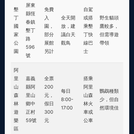
屏東
墾
免費
自駕
縣恆
丁
入
全天開
或搭
野生貓頭
春鎮
國
園，
放，建
乘墾
鷹較多，
墾丁
家
部分
議白天
丁快
但需導遊
路
公
展館
觀鳥
線巴
帶領
596
園
另計
士
號
阿
里
嘉義
全票
搭乘
山
縣阿
200
阿里
每日
鸚鵡種類
森
里山
元，
山森
8:00-
少，但自
林
鄉中
假日
林火
17:00
然環境佳
遊
正村
300
車或
樂
59號
元
公車
區