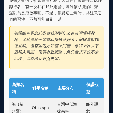
我個人覺得，貓頭鷹最神秘，因為它們總是在暗處靜
靜待著，有一次我在野外露營，聽到貓頭鷹的叫聲，
還以為是鬼故事呢。不過，觀賞這些鳥時，得注意它
們的習性，不然可能白跑一趟。
鴞鸚鵡奇異鳥的觀賞熱潮近年來在台灣慢慢興
起，尤其是親子旅遊和攝影愛好者，都很喜歡找
這些點。但有些地方管理不完善，像我上次去某
個私人鳥園，環境有點髒亂，鳥兒看起來也不太
活潑，這點讓我有点失望。
鳥類名
保護狀
科學名稱
主要分布
稱
態
鴞（貓
台灣中低海
部分瀕
Otus spp.
頭鷹）
拔森林
危