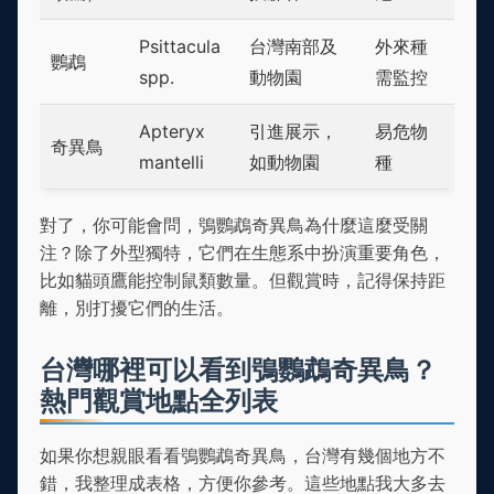
Psittacula
台灣南部及
外來種
鸚鵡
spp.
動物園
需監控
Apteryx
引進展示，
易危物
奇異鳥
mantelli
如動物園
種
對了，你可能會問，鴞鸚鵡奇異鳥為什麼這麼受關
注？除了外型獨特，它們在生態系中扮演重要角色，
比如貓頭鷹能控制鼠類數量。但觀賞時，記得保持距
離，別打擾它們的生活。
台灣哪裡可以看到鴞鸚鵡奇異鳥？
熱門觀賞地點全列表
如果你想親眼看看鴞鸚鵡奇異鳥，台灣有幾個地方不
錯，我整理成表格，方便你參考。這些地點我大多去