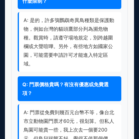
什麼限制？
A: 是的，許多鴞鸚鵡奇異鳥種類是保護動
物，例如台灣的貓頭鷹部分列為瀕危物
種。觀賞時，請遵守場地規定，別跨越圍
欄或大聲喧嘩。另外，有些地方如國家公
園，可能需要申請許可才能進入特定區
域。
Q: 門票價格貴嗎？有沒有優惠或免費選
項？
A: 門票從免費到幾百元台幣不等，像台北
市立動物園門票才60元，很划算。但私人
鳥園可能貴一些，我上次去一個要200
元，但鳥兒狀態不好，覺得不值那個價。