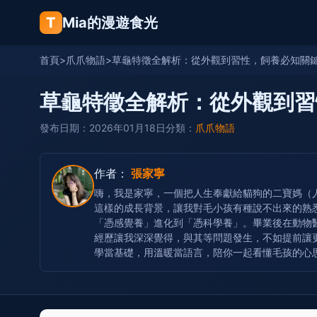
T
Mia的漫遊食光
首頁
>
爪爪物語
>
草龜特徵全解析：從外觀到習性，飼養必知關
草龜特徵全解析：從外觀到習
發布日期：2026年01月18日
分類：
爪爪物語
作者：
張家寧
嗨，我是家寧，一個把人生奉獻給貓狗的二寶媽（
這樣的成長背景，讓我對毛小孩有種說不出來的熟
「憑感覺養」進化到「憑科學養」。畢業後在動物
經歷讓我深深覺得，與其等問題發生，不如提前讓
學當基礎，用溫暖當語言，陪你一起看懂毛孩的心