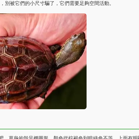
龜，別被它們的小尺寸騙了，它們需要足夠空間活動。
吧，草龜的殼呈橢圓形，顏色從棕褐色到暗綠色不等，上面有明