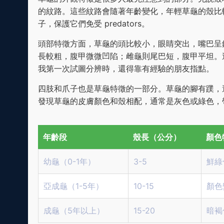
的紋路。這些紋路會隨著年齡變化，年輕草龜的殼比
子，保護它們免受 predators。
頭部特徵方面，草龜的頭比較小，眼睛突出，嘴巴呈
長較粗，腹甲微微凹陷；雌龜則尾巴短，腹甲平坦。
我第一次試圖分辨時，還得靠有經驗的朋友指點。
四肢和爪子也是草龜特徵的一部分。草龜的腳有蹼，
發現草龜的皮膚顏色和殼相配，通常是灰色或綠色，
年齡段
殼長（公分）
顏色
幼龜（0-1年）
3-5
鮮綠
亞成龜（1-5年）
10-15
顏色
成龜（5年以上）
15-20
暗褐