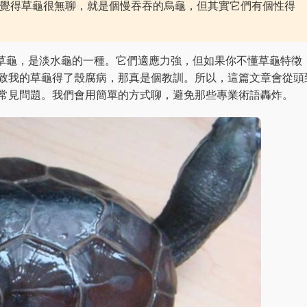
覺得草龜很無聊，就是個慢吞吞的烏龜，但其實它們有個性得
灣也叫中華草龜，是淡水龜的一種。它們適應力強，但如果你不懂草龜特徵
致我的草龜得了殼腐病，那真是個教訓。所以，這篇文章會從頭
常見問題。我們會用簡單的方式聊，避免那些專業術語轟炸。