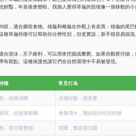
較鮮豔，年老後會變暗。我個人覺得草龜的殼很像一個移動的小
鉤狀，適合撕咬食物。雄龜和雌龜在外觀上有差異：雄龜的尾巴
這種草龜特徵可以幫助你分辨性別，但老實說，新手很容易搞混
適合游泳，爪子鋒利，可以用來挖掘或攀爬。如果你觀察仔細，
帶有斑點。這種保護色讓它們在自然環境中不易被發現。
特徵
常見行為
色，紋路清晰
活潑好動，易受驚
變深，紋路漸模糊
食量增大，開始顯示性別特徵
色，殼可能磨損
穩重，繁殖期活躍