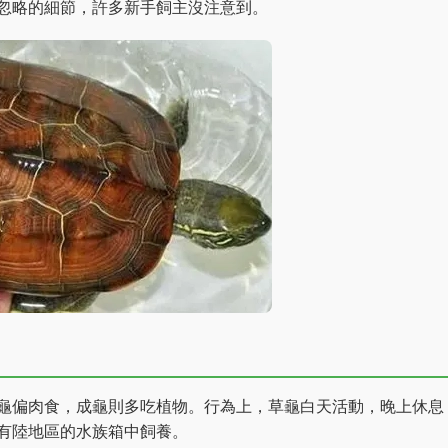
忽略的細節，許多新手飼主沒注意到。
龜偏肉食，成龜則多吃植物。行為上，草龜白天活動，晚上休息
有陸地區的水族箱中飼養。