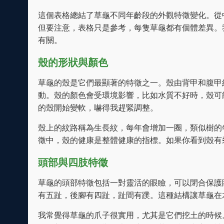
這個表格總結了草龜不同年齡段的外觀特徵變化。從
但要注意，表格只是參考，每隻草龜都有個體差異。
有關。
殼的形狀與顏色
草龜的殼是它們最顯著的特徵之一。殼由背甲和腹甲
動。殼的顏色會受環境影響，比如水質不好時，殼可
的殼開始變軟，嚇得我趕緊調整。
殼上的紋路稱為生長紋，每年會增加一圈，類似樹的
徵中，殼的健康是整體健康的指標。如果你看到殼有
頭部與四肢特徵
草龜的頭部特徵包括一對靈活的眼瞼，可以閉合保護
有五趾，後腳有四趾，趾間有蹼。這種結構讓草龜在
我常覺得草龜的爪子很實用，尤其是它們挖土的時候