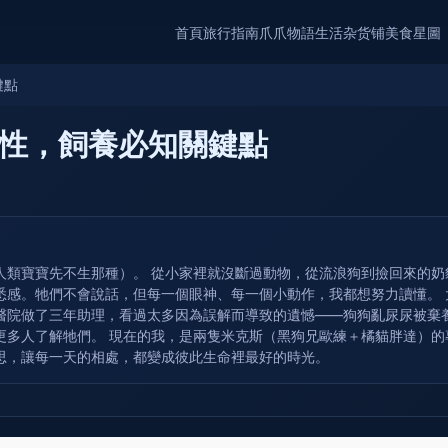
首頁
旅行指南
爪爪物語
生活杂货铺
美食星圖
鍵點
性，飼養必知關鍵點
人類寶寶先不生那種）。 從小家裡就沒斷過動物，從流浪狗到撿回來的
悉感。牠們不會說話，但每一個眼神、每一個小動作，我都想努力讀懂。
醫院做了三年助理，看過太多因為誤解而導致的遺憾——狗狗亂尿尿被棄
更多人了解牠們。 現在的我，是兩隻米克斯（黑狗兄歐練＋橘貓胖達）
思，讓每一天的相處，都變成彼此生命裡最好的時光。