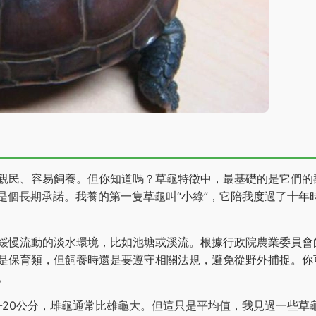
親民、容易飼養。但你知道嗎？草龜特徵中，最基礎的是它們的
龜是個長期承諾。我養的第一隻草龜叫“小綠”，它陪我度過了十年
緩慢流動的淡水環境，比如池塘或溪流。根據行政院農業委員會
是保育類，但飼養時還是要遵守相關法規，避免從野外捕捉。你
。
-20公分，雌龜通常比雄龜大。但這只是平均值，我見過一些草