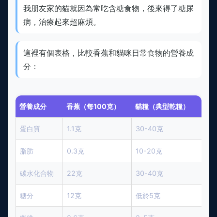
我朋友家的貓就因為常吃含糖食物，後來得了糖尿
病，治療起來超麻煩。
這裡有個表格，比較香蕉和貓咪日常食物的營養成
分：
營養成分
香蕉（每100克）
貓糧（典型乾糧）
蛋白質
1.1克
30-40克
脂肪
0.3克
10-20克
碳水化合物
22克
30-40克
糖分
12克
低於5克