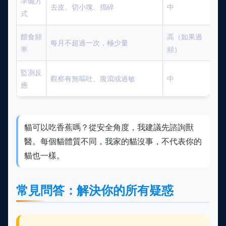
準備方
去皮、切小塊、搗碎
中
式
餵食頻
高（如果過
每月不超過一次，極少量
率
頻）
監測反
觀察有無嘔吐、腹瀉或過敏
中
應
貓可以吃香蕉嗎？從安全角度，我建議先諮詢獸
醫。每個貓體質不同，我家的貓沒事，不代表你的
貓也一樣。
常見問答：解決你的所有疑惑