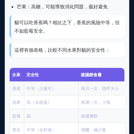
芒果：高糖，可能導致消化問題，最好避免
貓可以吃香蕉嗎？相比之下，香蕉的風險中等，但
不如藍莓安全。
這裡有個表格，比較不同水果對貓的安全性：
水果
安全性
建議餵食量
香蕉
中等（少量可）
每月一次，指甲大小
蘋果
高（去核後）
每週一次，小塊
藍莓
高
每週幾顆
西瓜
中等（去籽後）
偶爾，極少量