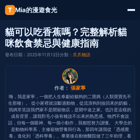
T
Mia的漫遊食光
貓可以吃香蕉嗎？完整解析貓
咪飲食禁忌與健康指南
發布日期：2025年11月12日
分類：
爪爪物語
作者：
張家寧
嗨，我是家寧，一個把人生奉獻給貓狗的二寶媽（人類寶寶先不
生那種）。 從小家裡就沒斷過動物，從流浪狗到撿回來的奶貓，
我媽常笑說我們家不是開寵物店，是開中途之家。也許是這樣的
成長背景，讓我對毛小孩有種說不出來的熟悉感。牠們不會說
話，但每一個眼神、每一個小動作，我都想努力讀懂。 大學念的
是動物科學系，主修寵物營養與行為，那四年讓我從「憑感覺
養」進化到「憑科學養」。畢業後在動物醫院做了三年助理，看