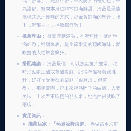
或「沙母」）飽滿綿密，呈現誘人的橙紅色，香
氣濃郁。蟹肉本身也非常飽滿鮮甜。清蒸是最能
展現其原汁原味的方式，那金黃飽滿的蟹膏，吃
下去濃郁甘香，拌飯都無敵！
推薦理由：
蟹膏豐腴滿溢，香濃無比！蟹肉飽
滿細緻，鮮甜爆表。是季節限定的頂級海味，愛
吃蟹的人絕對會瘋狂。
搭配建議：
清蒸最佳！可以放點薑片去寒。吃
時沾點鎮江醋或薑醋提鮮。記得準備蟹剪跟挑
針，好好享受拆蟹的樂趣（跟麻煩… 但值
得）。那個膏啊，挖出來拌熱呼呼的白飯，人間
美味！上次帶不吃蟹的朋友來，她光拌飯就吃了
兩碗…
實用資訊：
推薦店家：「蒸煮流野海鮮」
專做當令海鮮