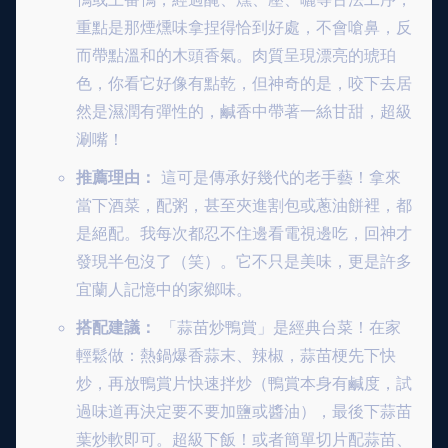
重點是那煙燻味拿捏得恰到好處，不會嗆鼻，反
而帶點溫和的木頭香氣。肉質呈現漂亮的琥珀
色，你看它好像有點乾，但神奇的是，咬下去居
然是濕潤有彈性的，鹹香中帶著一絲甘甜，超級
涮嘴！
推薦理由：
這可是傳承好幾代的老手藝！拿來
當下酒菜，配粥，甚至夾進割包或蔥油餅裡，都
是絕配。我每次都忍不住邊看電視邊吃，回神才
發現半包沒了（笑）。它不只是美味，更是許多
宜蘭人記憶中的家鄉味。
搭配建議：
「蒜苗炒鴨賞」是經典台菜！在家
輕鬆做：熱鍋爆香蒜末、辣椒，蒜苗梗先下快
炒，再放鴨賞片快速拌炒（鴨賞本身有鹹度，試
過味道再決定要不要加鹽或醬油），最後下蒜苗
葉炒軟即可。超級下飯！或者簡單切片配蒜苗、