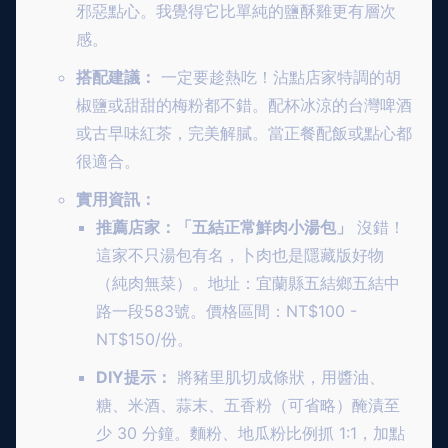
邪惡點心。我覺得它比單純的鹽酥雞更有層次
感。
搭配建議：
一定要趁熱吃！沾點店家特調的胡
椒鹽或甜甜的梅粉都不錯。配杯冰涼的台灣啤酒
或古早味紅茶，完美解膩。當正餐配飯或點心都
很適合。
實用資訊：
推薦店家：「五結正常鮮肉小湯包」
沒錯！
這家不只湯包有名，卜肉也是隱藏版好物
（純肉無菜）。地址：宜蘭縣五結鄉五結中
路一段583號。價格區間：NT$100 -
NT$150/份。
DIY提示：
將豬里肌切成條狀，用醬油、
糖、米酒、蒜末、五香粉（可省略）醃漬至
少 30 分鐘。麵粉、地瓜粉比例抓 1:1，加點