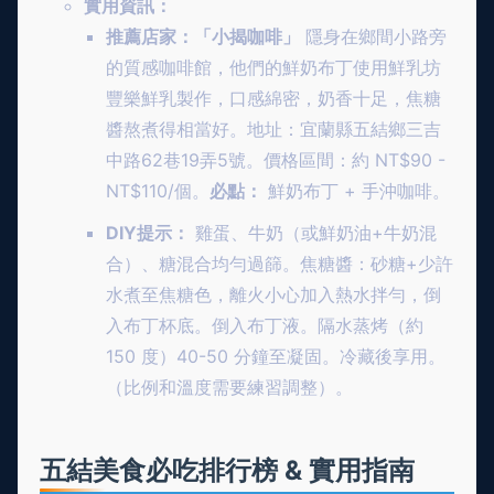
實用資訊：
推薦店家：「小揭咖啡」
隱身在鄉間小路旁
的質感咖啡館，他們的鮮奶布丁使用鮮乳坊
豐樂鮮乳製作，口感綿密，奶香十足，焦糖
醬熬煮得相當好。地址：宜蘭縣五結鄉三吉
中路62巷19弄5號。價格區間：約 NT$90 -
NT$110/個。
必點：
鮮奶布丁 + 手沖咖啡。
DIY提示：
雞蛋、牛奶（或鮮奶油+牛奶混
合）、糖混合均勻過篩。焦糖醬：砂糖+少許
水煮至焦糖色，離火小心加入熱水拌勻，倒
入布丁杯底。倒入布丁液。隔水蒸烤（約
150 度）40-50 分鐘至凝固。冷藏後享用。
（比例和溫度需要練習調整）。
五結美食必吃排行榜 & 實用指南