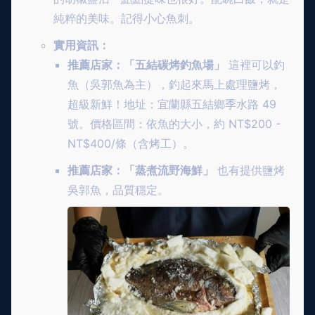
純粹的美味。記得小心魚刺。
實用資訊：
推薦店家：「五結碳烤釣魚場」
這裡可以釣
魚（吳郭魚為主），釣起來馬上處理鹽烤，
超級新鮮！地址：宜蘭縣五結鄉季水路 49
號。價格區間：依魚的大小，約 NT$200 -
NT$400/條（含烤工）。
推薦店家：「蒸煮流野海鮮」
也有提供鹽烤
吳郭魚，品質穩定。