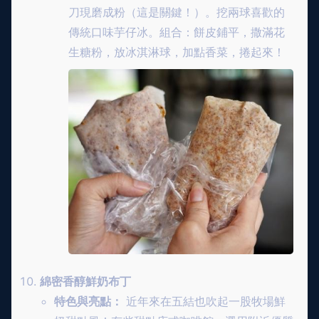
刀現磨成粉（這是關鍵！）。挖兩球喜歡的
傳統口味芋仔冰。組合：餅皮鋪平，撒滿花
生糖粉，放冰淇淋球，加點香菜，捲起來！
綿密香醇鮮奶布丁
特色與亮點：
近年來在五結也吹起一股牧場鮮