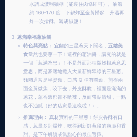
水調成濃稠麵糊（能裹住肉條即可）。油溫
約 160-170 度，下鍋炸至金黃撈起，升溫再
炸一次搶酥。灑胡椒鹽！
蔥滿幸福蔥油餅
特色與亮點：
宜蘭的三星蔥天下聞名，
五結美
食
當然也要蔥一下！這裡的蔥油餅，講究的就是
一個「蔥滿為患」！不是外面那種撒幾根蔥意思
意思，而是豪邁地捲入大量新鮮翠綠的三星蔥。
麵糰通常是半燙麵，口感 Q 彈有嚼勁。煎得兩
面金黃微焦，咬下去，外皮酥脆，裡面是滿滿的
蔥花，蔥香濃郁卻不嗆辣，反而帶點清甜，一點
也不油膩（好的店家是這樣啦！）。
推薦理由：
真材實料的三星蔥！餅皮香酥有口
感，蔥量多到爆炸，吃得到新鮮蔥段的爽脆和香
甜。是下午解饞或當點心的最佳選擇。