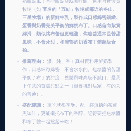
奶甜點風！有些甜點店或咖啡館，選用附近優質
牧場（如
著名的「五結」牧場或鄰近的冬山、
三星牧場）的新鮮牛乳，製作成口感綿密細緻、
蛋香與奶香完美平衡的鮮奶布丁。口感偏向紮實
綿滑，類似烤布蕾但更輕盈，焦糖醬通常是苦甜
風味，不會死甜，和濃郁的奶香布丁體超級合
拍。
推薦理由：
濃、純、香！真材實料用鮮奶製
作，口感細緻綿密，不會水水的。焦糖醬的苦甜
平衡了布丁的甜度，整體風味高級不膩口。是我
下午茶的首選甜點之一（但要挑對店家，有的真
的普通）。
搭配建議：
單吃就很享受。配一杯無糖的茶或
黑咖啡，更能襯托布丁的香醇。記得要把焦糖醬
和布丁體一起挖起來吃！