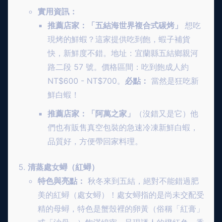
實用資訊：
推薦店家：「五結海世界複合式碳烤」
想吃
現烤的鮮蝦？這家提供吃到飽，蝦子補貨
快，新鮮度不錯。地址：宜蘭縣五結鄉親河
路二段 57 號。價格區間：吃到飽成人約
NT$600 - NT$700。
必點：
當然是狂吃新
鮮白蝦！
推薦店家：「阿萬之家」
（沒錯又是它）他
們也有販售真空包裝的急速冷凍新鮮白蝦，
品質好，方便帶回家料理。
清蒸處女蟳（紅蟳）
特色與亮點：
秋冬來到五結，絕對不能錯過肥
美的紅蟳（處女蟳）！處女蟳指的是尚未交配受
精的母蟳，特色是蟹殼裡的卵黃（俗稱「紅膏」