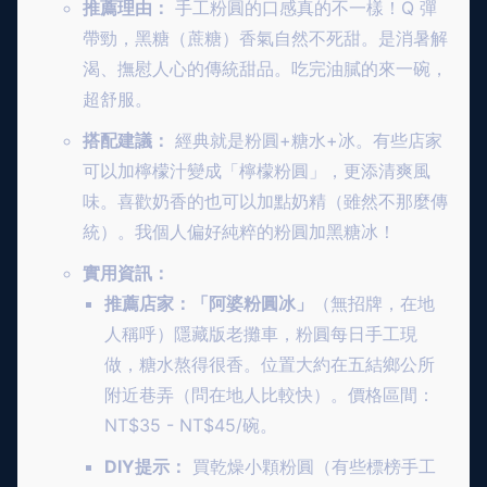
推薦理由：
手工粉圓的口感真的不一樣！Q 彈
帶勁，黑糖（蔗糖）香氣自然不死甜。是消暑解
渴、撫慰人心的傳統甜品。吃完油膩的來一碗，
超舒服。
搭配建議：
經典就是粉圓+糖水+冰。有些店家
可以加檸檬汁變成「檸檬粉圓」，更添清爽風
味。喜歡奶香的也可以加點奶精（雖然不那麼傳
統）。我個人偏好純粹的粉圓加黑糖冰！
實用資訊：
推薦店家：「阿婆粉圓冰」
（無招牌，在地
人稱呼）隱藏版老攤車，粉圓每日手工現
做，糖水熬得很香。位置大約在五結鄉公所
附近巷弄（問在地人比較快）。價格區間：
NT$35 - NT$45/碗。
DIY提示：
買乾燥小顆粉圓（有些標榜手工