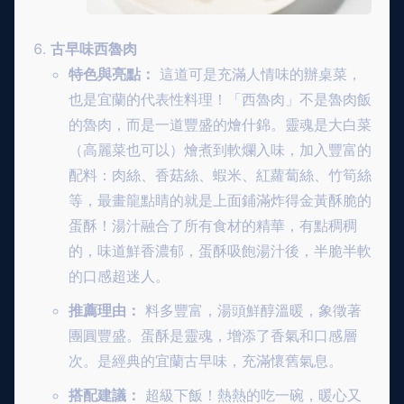
古早味西魯肉
特色與亮點：
這道可是充滿人情味的辦桌菜，
也是宜蘭的代表性料理！「西魯肉」不是魯肉飯
的魯肉，而是一道豐盛的燴什錦。靈魂是大白菜
（高麗菜也可以）燴煮到軟爛入味，加入豐富的
配料：肉絲、香菇絲、蝦米、紅蘿蔔絲、竹筍絲
等，最畫龍點睛的就是上面鋪滿炸得金黃酥脆的
蛋酥！湯汁融合了所有食材的精華，有點稠稠
的，味道鮮香濃郁，蛋酥吸飽湯汁後，半脆半軟
的口感超迷人。
推薦理由：
料多豐富，湯頭鮮醇溫暖，象徵著
團圓豐盛。蛋酥是靈魂，增添了香氣和口感層
次。是經典的宜蘭古早味，充滿懷舊氣息。
搭配建議：
超級下飯！熱熱的吃一碗，暖心又