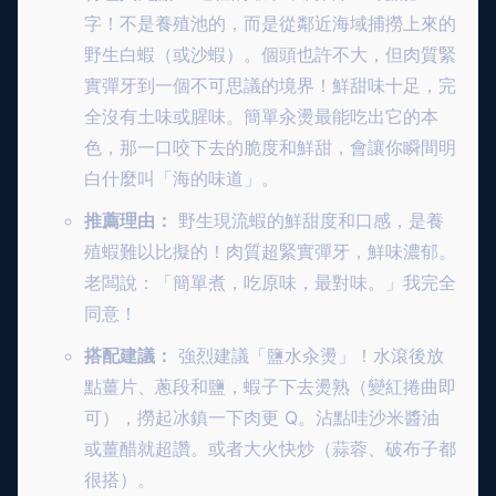
字！不是養殖池的，而是從鄰近海域捕撈上來的
野生白蝦（或沙蝦）。個頭也許不大，但肉質緊
實彈牙到一個不可思議的境界！鮮甜味十足，完
全沒有土味或腥味。簡單汆燙最能吃出它的本
色，那一口咬下去的脆度和鮮甜，會讓你瞬間明
白什麼叫「海的味道」。
推薦理由：
野生現流蝦的鮮甜度和口感，是養
殖蝦難以比擬的！肉質超緊實彈牙，鮮味濃郁。
老闆說：「簡單煮，吃原味，最對味。」我完全
同意！
搭配建議：
強烈建議「鹽水汆燙」！水滾後放
點薑片、蔥段和鹽，蝦子下去燙熟（變紅捲曲即
可），撈起冰鎮一下肉更 Q。沾點哇沙米醬油
或薑醋就超讚。或者大火快炒（蒜蓉、破布子都
很搭）。