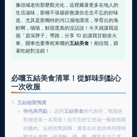
像頭城老街那麼觀光化，這裡藏著更多在地人的
生活滋味，那種不張揚卻會讓你念念不忘的好味
道。尤其是那獨特的河口濕地環境，孕育出的海
鮮啊，嘖嘖，鮮甜度真的沒話說！今天就讓我這
個「資深胖子」帶路，分享 10 款讓我甘願坐火
車、開車也要專程來嚐的
五結美食
！相信我，跟
著吃絕對沒錯！
必嚐五結美食清單！從鮮味到點心
一次收服
五結秘製鴨賞
特色與亮點：
說到
五結美食
的代表作，鴨賞絕
對穩坐第一名寶座！你可別把它想成一般硬梆梆
的臘肉。這裡的鴨賞啊，厲害在於老師傅用櫻桃
鴨或土番鴨，經過醃、燻、壓、曬等古法工序，