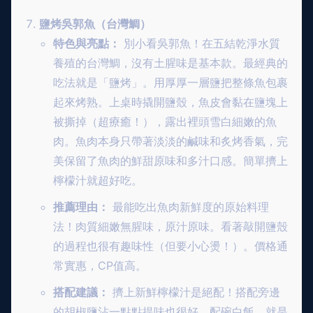
鹽烤吳郭魚（台灣鯛）
特色與亮點：
別小看吳郭魚！在五結乾淨水質
養殖的台灣鯛，沒有土腥味是基本款。最經典的
吃法就是「鹽烤」。用厚厚一層鹽把整條魚包裹
起來烤熟。上桌時撬開鹽殼，魚皮會黏在鹽塊上
被撕掉（超療癒！），露出裡頭雪白細嫩的魚
肉。魚肉本身只帶著淡淡的鹹味和炙烤香氣，完
美保留了魚肉的鮮甜原味和多汁口感。簡單擠上
檸檬汁就超好吃。
推薦理由：
最能吃出魚肉新鮮度的原始料理
法！肉質細嫩無腥味，原汁原味。看著敲開鹽殼
的過程也很有趣味性（但要小心燙！）。價格通
常實惠，CP值高。
搭配建議：
擠上新鮮檸檬汁是絕配！搭配旁邊
的胡椒鹽沾一點點提味也很好。配碗白飯，就是