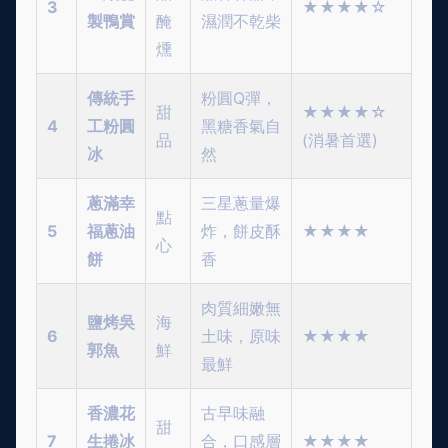
3
★★★★☆
製鴨賞
醃
濕潤不乾柴
燻
傳統手
粉圓Q彈，
甜
★★★★☆
4
工粉圓
黑糖香氣自
品
(消暑首選)
冰
然
蔥滿幸
三星蔥量爆
點
5
福蔥油
炸，餅皮酥
★★★★
心
餅
香
肉質細嫩無
鹽烤吳
海
6
土味，原味
★★★★
郭魚
鮮
最鮮
香濃花
古早味融
甜
7
生捲冰
合，口感層
★★★★