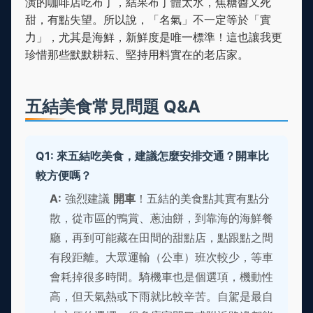
潢的咖啡店吃布丁，結果布丁體太水，焦糖醬又死
甜，有點失望。所以說，「名氣」不一定等於「實
力」，尤其是海鮮，新鮮度是唯一標準！這也讓我更
珍惜那些默默耕耘、堅持用料實在的老店家。
五結美食常見問題 Q&A
Q1: 來五結吃美食，建議怎麼安排交通？開車比
較方便嗎？
A:
強烈建議
開車
！五結的美食點其實有點分
散，從市區的鴨賞、蔥油餅，到靠海的海鮮餐
廳，再到可能藏在田間的甜點店，點跟點之間
有段距離。大眾運輸（公車）班次較少，等車
會耗掉很多時間。騎機車也是個選項，機動性
高，但天氣熱或下雨就比較辛苦。自駕是最自