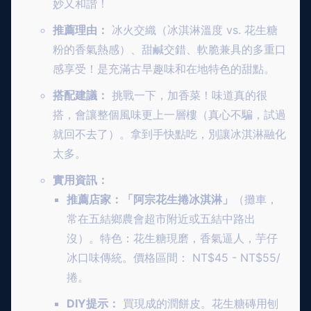
妙又和諧！
推薦理由：
冰火交織（冰淇淋溫度 vs. 花生糖
粉的香氣熱感）、甜鹹交錯、軟脆兼具的多重口
感享受！是充滿古早趣味和在地特色的甜點。
搭配建議：
挑戰一下，加香菜！味道真的很
搭，會讓整個風味更上一層樓（真心不騙，試過
就回不去了）。拿到手快點吃，別讓冰淇淋融化
太多。
實用資訊：
推薦店家：「阿宗花生捲冰淇淋」
（攤車，
常在五結鄉農會超市附近或五結中路出
沒）。特色：花生糖現磨，香氣逼人，芋仔
冰口味傳統。價格區間： NT$45 - NT$55/
捲。
DIY提示：
買現成的潤餅皮。花生糖磚用刨