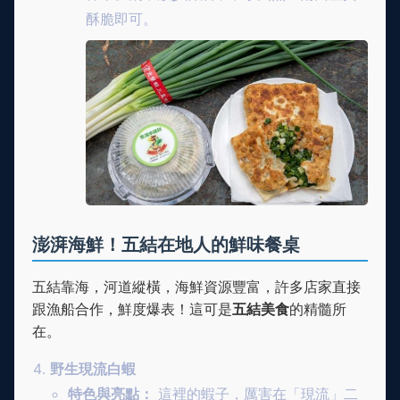
酥脆即可。
澎湃海鮮！五結在地人的鮮味餐桌
五結靠海，河道縱橫，海鮮資源豐富，許多店家直接
跟漁船合作，鮮度爆表！這可是
五結美食
的精髓所
在。
野生現流白蝦
特色與亮點：
這裡的蝦子，厲害在「現流」二