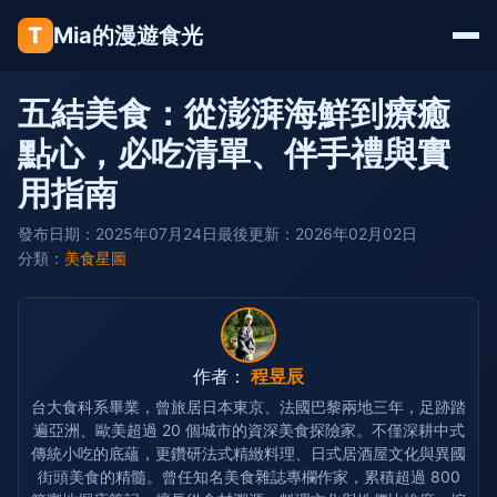
T
Mia的漫遊食光
五結美食：從澎湃海鮮到療癒
點心，必吃清單、伴手禮與實
用指南
發布日期：2025年07月24日
最後更新：2026年02月02日
分類：
美食星圖
作者：
程昱辰
台大食科系畢業，曾旅居日本東京、法國巴黎兩地三年，足跡踏
遍亞洲、歐美超過 20 個城市的資深美食探險家。不僅深耕中式
傳統小吃的底蘊，更鑽研法式精緻料理、日式居酒屋文化與異國
街頭美食的精髓。曾任知名美食雜誌專欄作家，累積超過 800