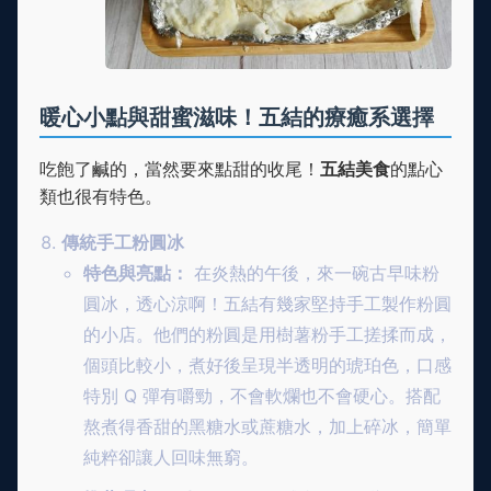
暖心小點與甜蜜滋味！五結的療癒系選擇
吃飽了鹹的，當然要來點甜的收尾！
五結美食
的點心
類也很有特色。
傳統手工粉圓冰
特色與亮點：
在炎熱的午後，來一碗古早味粉
圓冰，透心涼啊！五結有幾家堅持手工製作粉圓
的小店。他們的粉圓是用樹薯粉手工搓揉而成，
個頭比較小，煮好後呈現半透明的琥珀色，口感
特別 Q 彈有嚼勁，不會軟爛也不會硬心。搭配
熬煮得香甜的黑糖水或蔗糖水，加上碎冰，簡單
純粹卻讓人回味無窮。