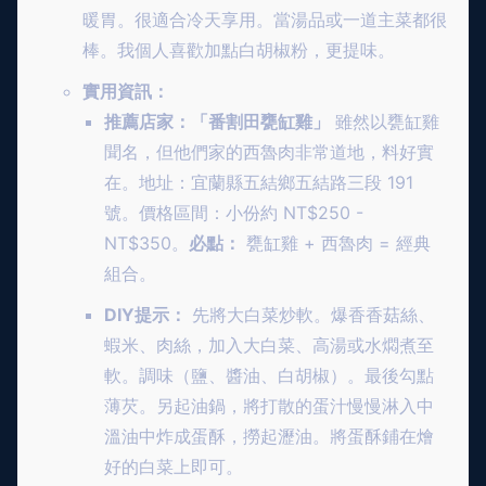
暖胃。很適合冷天享用。當湯品或一道主菜都很
棒。我個人喜歡加點白胡椒粉，更提味。
實用資訊：
推薦店家：「番割田甕缸雞」
雖然以甕缸雞
聞名，但他們家的西魯肉非常道地，料好實
在。地址：宜蘭縣五結鄉五結路三段 191
號。價格區間：小份約 NT$250 -
NT$350。
必點：
甕缸雞 + 西魯肉 = 經典
組合。
DIY提示：
先將大白菜炒軟。爆香香菇絲、
蝦米、肉絲，加入大白菜、高湯或水燜煮至
軟。調味（鹽、醬油、白胡椒）。最後勾點
薄芡。另起油鍋，將打散的蛋汁慢慢淋入中
溫油中炸成蛋酥，撈起瀝油。將蛋酥鋪在燴
好的白菜上即可。