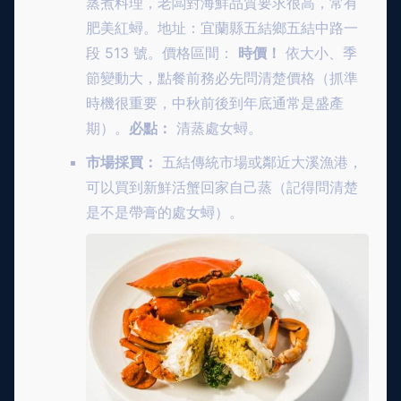
蒸煮料理，老闆對海鮮品質要求很高，常有
肥美紅蟳。地址：宜蘭縣五結鄉五結中路一
段 513 號。價格區間：
時價！
依大小、季
節變動大，點餐前務必先問清楚價格（抓準
時機很重要，中秋前後到年底通常是盛產
期）。
必點：
清蒸處女蟳。
市場採買：
五結傳統市場或鄰近大溪漁港，
可以買到新鮮活蟹回家自己蒸（記得問清楚
是不是帶膏的處女蟳）。