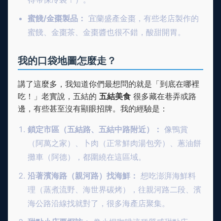
蜜餞/金棗製品：
宜蘭盛產金棗，有些老店製作的
蜜餞、金棗茶、金棗醬也很不錯，酸甜開胃。
我的口袋地圖怎麼走？
講了這麼多，我知道你們最想問的就是「到底在哪裡
吃！」老實說，五結的
五結美食
很多藏在巷弄或路
邊，有些甚至沒有顯眼招牌。我的經驗是：
鎖定市區（五結路、五結中路附近）：
像鴨賞
（阿萬之家）、卜肉（正常鮮肉湯包旁）、蔥油餅
攤車（阿德），都圍繞在這區域。
沿著濱海路（親河路）找海鮮：
想吃澎湃海鮮料
理（蒸煮流野、海世界碳烤），往親河路二段、濱
海公路沿線找就對了，很多海產店聚集。