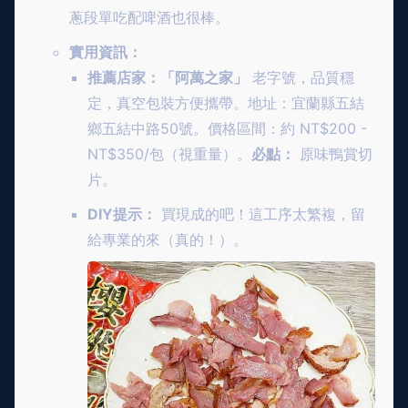
蔥段單吃配啤酒也很棒。
實用資訊：
推薦店家：「阿萬之家」
老字號，品質穩
定，真空包裝方便攜帶。地址：宜蘭縣五結
鄉五結中路50號。價格區間：約 NT$200 -
NT$350/包（視重量）。
必點：
原味鴨賞切
片。
DIY提示：
買現成的吧！這工序太繁複，留
給專業的來（真的！）。