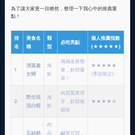
為了讓大家更一目瞭然，整理一下我心中的推薦重
點！
排
美食名
類
個人推薦指數
必吃亮點
名
稱
型
(★★★★★)
滿滿金黃蟹
清蒸處
海
★★★★★
1
膏，鮮甜爆
女蟳
鮮
(季節限定)
表！
肉質緊實彈
野生現
海
2
牙，鮮甜無
★★★★☆
流白蝦
鮮
腥味
肉
五結秘
品
鹹香甘甜，