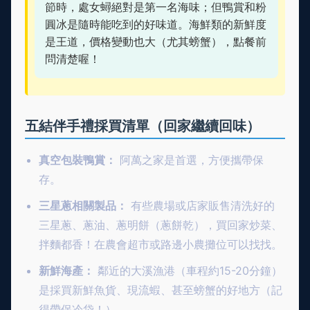
節時，處女蟳絕對是第一名海味；但鴨賞和粉
圓冰是隨時能吃到的好味道。海鮮類的新鮮度
是王道，價格變動也大（尤其螃蟹），點餐前
問清楚喔！
五結伴手禮採買清單（回家繼續回味）
真空包裝鴨賞：
阿萬之家是首選，方便攜帶保
存。
三星蔥相關製品：
有些農場或店家販售清洗好的
三星蔥、蔥油、蔥明餅（蔥餅乾），買回家炒菜、
拌麵都香！在農會超市或路邊小農攤位可以找找。
新鮮海產：
鄰近的大溪漁港（車程約15-20分鐘）
是採買新鮮魚貨、現流蝦、甚至螃蟹的好地方（記
得帶保冷袋！）。