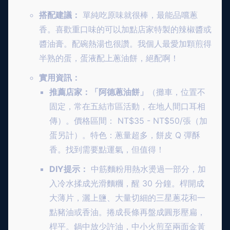
搭配建議：
單純吃原味就很棒，最能品嚐蔥
香。喜歡重口味的可以加點店家特製的辣椒醬或
醬油膏。配碗熱湯也很讚。我個人最愛加顆煎得
半熟的蛋，蛋液配上蔥油餅，絕配啊！
實用資訊：
推薦店家：「阿德蔥油餅」
（攤車，位置不
固定，常在五結市區活動，在地人間口耳相
傳）。價格區間： NT$35 - NT$50/張（加
蛋另計）。特色：蔥量超多，餅皮 Q 彈酥
香。找到需要點運氣，但值得！
DIY提示：
中筋麵粉用熱水燙過一部分，加
入冷水揉成光滑麵糰，醒 30 分鐘。桿開成
大薄片，灑上鹽、大量切細的三星蔥花和一
點豬油或香油。捲成長條再盤成圓形壓扁，
桿平。鍋中放少許油，中小火煎至兩面金黃