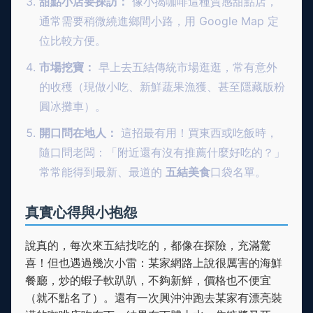
甜點小店要探訪：
像小揭咖啡這種質感甜點店，
通常需要稍微繞進鄉間小路，用 Google Map 定
位比較方便。
市場挖寶：
早上去五結傳統市場逛逛，常有意外
的收穫（現做小吃、新鮮蔬果漁獲、甚至隱藏版粉
圓冰攤車）。
開口問在地人：
這招最有用！買東西或吃飯時，
隨口問老闆：「附近還有沒有推薦什麼好吃的？」
常常能得到最新、最道的
五結美食
口袋名單。
真實心得與小抱怨
說真的，每次來五結找吃的，都像在探險，充滿驚
喜！但也遇過幾次小雷：某家網路上說很厲害的海鮮
餐廳，炒的蝦子軟趴趴，不夠新鮮，價格也不便宜
（就不點名了）。還有一次興沖沖跑去某家有漂亮裝