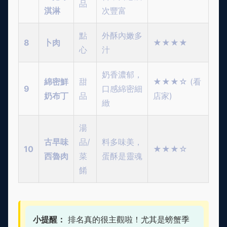
品
淇淋
次豐富
點
外酥內嫩多
8
卜肉
★★★★
心
汁
奶香濃郁，
綿密鮮
甜
★★★☆ (看
9
口感綿密細
奶布丁
品
店家)
緻
湯
古早味
品/
料多味美，
10
★★★☆
西魯肉
菜
蛋酥是靈魂
餚
小提醒：
排名真的很主觀啦！尤其是螃蟹季