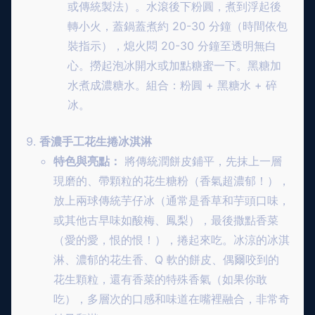
或傳統製法）。水滾後下粉圓，煮到浮起後
轉小火，蓋鍋蓋煮約 20-30 分鐘（時間依包
裝指示），熄火悶 20-30 分鐘至透明無白
心。撈起泡冰開水或加點糖蜜一下。黑糖加
水煮成濃糖水。組合：粉圓 + 黑糖水 + 碎
冰。
香濃手工花生捲冰淇淋
特色與亮點：
將傳統潤餅皮鋪平，先抹上一層
現磨的、帶顆粒的花生糖粉（香氣超濃郁！），
放上兩球傳統芋仔冰（通常是香草和芋頭口味，
或其他古早味如酸梅、鳳梨），最後撒點香菜
（愛的愛，恨的恨！），捲起來吃。冰涼的冰淇
淋、濃郁的花生香、Q 軟的餅皮、偶爾咬到的
花生顆粒，還有香菜的特殊香氣（如果你敢
吃），多層次的口感和味道在嘴裡融合，非常奇