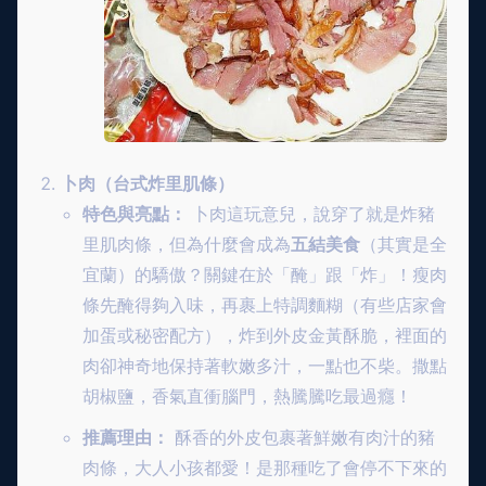
卜肉（台式炸里肌條）
特色與亮點：
卜肉這玩意兒，說穿了就是炸豬
里肌肉條，但為什麼會成為
五結美食
（其實是全
宜蘭）的驕傲？關鍵在於「醃」跟「炸」！瘦肉
條先醃得夠入味，再裹上特調麵糊（有些店家會
加蛋或秘密配方），炸到外皮金黃酥脆，裡面的
肉卻神奇地保持著軟嫩多汁，一點也不柴。撒點
胡椒鹽，香氣直衝腦門，熱騰騰吃最過癮！
推薦理由：
酥香的外皮包裹著鮮嫩有肉汁的豬
肉條，大人小孩都愛！是那種吃了會停不下來的