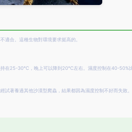
適不適合。這種生物對環境要求挺高的。
25-30°C，晚上可以降到20°C左右。濕度控制在40-50%
曾經試著養過其他沙漠型爬蟲，結果都因為濕度控制不好而失敗