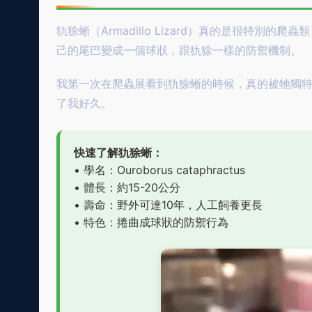
犰狳蜥（Armadillo Lizard）真的是很特
己的尾巴變成一個球狀，跟犰狳一樣的防禦機制。
我第一次在爬蟲展看到犰狳蜥的時候，真的被牠獨
了我好久。
快速了解犰狳蜥：
• 學名：Ouroborus cataphractus
• 體長：約15-20公分
• 壽命：野外可達10年，人工飼養更長
• 特色：捲曲成球狀的防禦行為