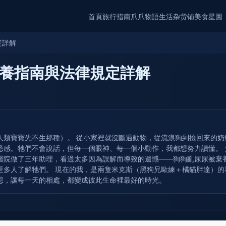
首頁
旅行指南
爪爪物語
生活杂货铺
美食星圖
定詳解
養指南與法律規定詳解
人類寶寶先不生那種）。 從小家裡就沒斷過動物，從流浪狗到撿回來的
悉感。牠們不會說話，但每一個眼神、每一個小動作，我都想努力讀懂。
醫院做了三年助理，看過太多因為誤解而導致的遺憾——狗狗亂尿尿被棄
更多人了解牠們。 現在的我，是兩隻米克斯（黑狗兄歐練＋橘貓胖達）
思，讓每一天的相處，都變成彼此生命裡最好的時光。