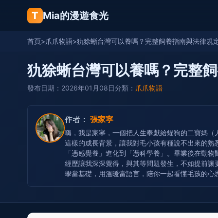
T
Mia的漫遊食光
首頁
>
爪爪物語
>
犰狳蜥台灣可以養嗎？完整飼養指南與法律規
犰狳蜥台灣可以養嗎？完整飼
發布日期：2026年01月08日
分類：
爪爪物語
作者：
張家寧
嗨，我是家寧，一個把人生奉獻給貓狗的二寶媽（
這樣的成長背景，讓我對毛小孩有種說不出來的熟
「憑感覺養」進化到「憑科學養」。畢業後在動物
經歷讓我深深覺得，與其等問題發生，不如提前讓
學當基礎，用溫暖當語言，陪你一起看懂毛孩的心