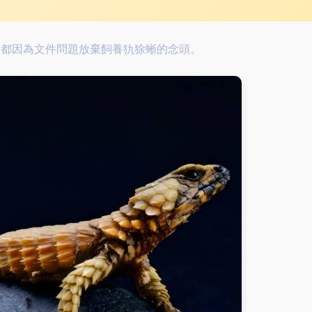
友都因為文件問題放棄飼養犰狳蜥的念頭。