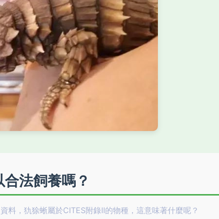
以合法飼養嗎？
資料，犰狳蜥屬於CITES附錄II的物種，這意味著什麼呢？