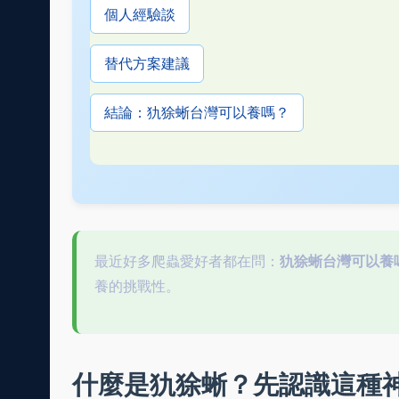
個人經驗談
替代方案建議
結論：犰狳蜥台灣可以養嗎？
最近好多爬蟲愛好者都在問：
犰狳蜥台灣可以養
養的挑戰性。
什麼是犰狳蜥？先認識這種