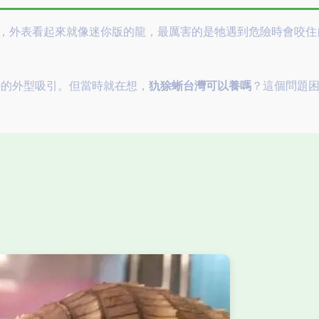
別的爬蟲類，外表看起來就像迷你版的龍，最厲害的是牠遇到危險時會咬住
特的外型吸引。但當時就在想，
犰狳蜥台灣可以養嗎
？這個問題