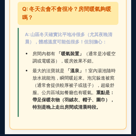
Q: 冬天去會不會很冷？房間暖氣夠暖
嗎？
A: 山區冬天確實比平地冷很多（尤其夜晚清
晨），體感溫度可能低很多！但別擔心：
房間內都有
「暖氣裝置」
（通常是冷暖空
調或電暖器），暖房效果不錯。
最大的法寶就是
「溫泉」
！室內湯池隨時
放水就能泡，瞬間暖起來。泡完躲進被窩
（通常會提供較厚被子或毯子），超級舒
服。公共區域如餐廳也有暖氣。
重點是：
帶足保暖衣物（羽絨衣、帽子、圍巾），
特別是晚上走出房間或清晨時段。