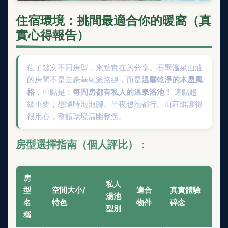
住宿環境：挑間最適合你的暖窩（真
實心得報告）
住了幾次不同房型，來點實在的分享。石壁溫泉山莊
的房間不是走豪華氣派路線，而是
溫馨乾淨的木屋風
格
，重點是：
每間房都有私人的溫泉浴池！
這點超
級重要，想隨時泡泡腳、半夜想泡都行。山莊維護得
很用心，整體環境清幽整潔。
房型選擇指南（個人評比）：
房
私人
型
空間大小/
適合
真實體驗
湯池
名
特色
物件
碎念
型別
稱