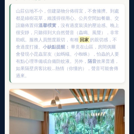
山莊佔地不小，但建築物分佈得宜，不會擁擠。到處
都是綠樹花草，維護得很用心。公共空間如餐廳、交
誼廳佈置得
溫馨樸實
，沒有過度裝潢的壓迫感。晚上
很安靜，只聽得到大自然聲音（蟲鳴、風聲），非常
助眠。服務人員態度親切，有種
回家
的親切感，不
會過度打擾。
小缺點提醒：
畢竟在山區，房間偶爾
會發現小昆蟲室友（如螞蟻、小蜘蛛），怕蟲的人要
有點心理準備或自備防蚊液。另外，
隔音
效果普通，
如果隔壁房客比較...熱情（你懂的），聲音可能會傳
過來。