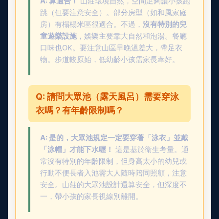
A: 算適合！
山莊環境自然，空間足夠讓小孩跑
跳（但要注意安全）。部分房型（如和風家庭
房）有榻榻米區很適合。不過，
沒有特別的兒
童遊樂設施
，娛樂主要靠大自然和泡湯。餐廳
口味也OK。要注意山區早晚溫差大，帶足衣
物。步道較原始，低幼齡小孩需家長牽好。
Q: 請問大眾池（露天風呂）需要穿泳
衣嗎？有年齡限制嗎？
A: 是的，大眾池規定一定要穿著「泳衣」並戴
「泳帽」才能下水喔！
這是基於衛生考量。通
常沒有特別的年齡限制，但身高太小的幼兒或
行動不便長者入池需大人隨時陪同照顧，注意
安全。山莊的大眾池設計還算安全，但深度不
一，帶小孩的家長視線別離開。