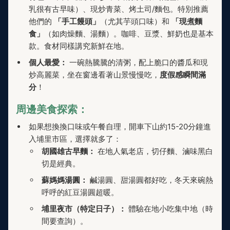
乳很有古早味）、現炒青菜、烤土司/麵包。特別推薦
他們的
「手工饅頭」
（尤其芋頭口味）和
「現煮麵
食」
（如肉燥麵、湯麵）。咖啡、豆漿、鮮奶也是基本
款。食材同樣講究新鮮在地。
個人最愛：
一碗熱騰騰的清粥，配上脆口的醬瓜和現
炒高麗菜，坐在窗邊看著山景慢慢吃，
度假感瞬間滿
分
！
周邊美食探索：
如果想換換口味或午餐自理，開車下山約15-20分鐘進
入埔里市區，選擇就多了：
胡國雄古早麵：
在地人氣老店，切仔麵、滷味黑白
切是經典。
蘇媽媽湯圓：
鹹湯圓、甜湯圓都好吃，冬天來碗熱
呼呼的紅豆湯圓超暖。
埔里夜市（特定日子）：
體驗在地小吃集中地（時
間要查詢）。