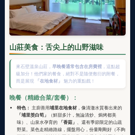
山莊美食：舌尖上的山野滋味
來石壁溫泉山莊，
早晚餐通常包含在房費裡
，這點超
級加分！他們家的餐食，絕對不是隨便敷衍的附餐，
而是展現
「在地食材」
魅力的重點戲！
晚餐（精緻合菜/套餐）：
特色：
主廚善用
埔里在地食材
，像清澈水質養出來的
「埔里筊白筍」
（鮮甜多汁，無論清炒、焗烤都美
味）、山泉水孕育的
「香菇」
、還有季節限定的山蔬
野菜。菜色走精緻路線，擺盤用心，份量剛剛好（不夠