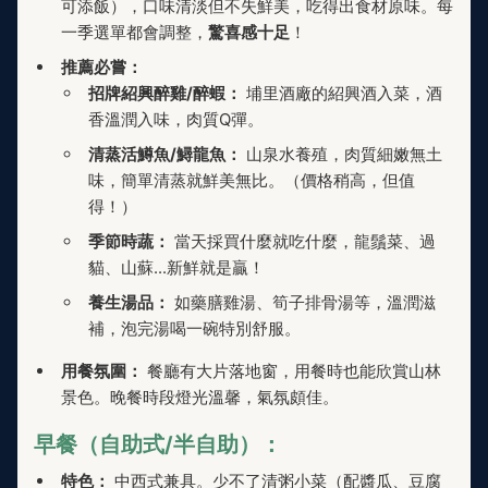
可添飯），口味清淡但不失鮮美，吃得出食材原味。每
一季選單都會調整，
驚喜感十足
！
推薦必嘗：
招牌紹興醉雞/醉蝦：
埔里酒廠的紹興酒入菜，酒
香溫潤入味，肉質Q彈。
清蒸活鱒魚/鱘龍魚：
山泉水養殖，肉質細嫩無土
味，簡單清蒸就鮮美無比。（價格稍高，但值
得！）
季節時蔬：
當天採買什麼就吃什麼，龍鬚菜、過
貓、山蘇...新鮮就是贏！
養生湯品：
如藥膳雞湯、筍子排骨湯等，溫潤滋
補，泡完湯喝一碗特別舒服。
用餐氛圍：
餐廳有大片落地窗，用餐時也能欣賞山林
景色。晚餐時段燈光溫馨，氣氛頗佳。
早餐（自助式/半自助）：
特色：
中西式兼具。少不了清粥小菜（配醬瓜、豆腐