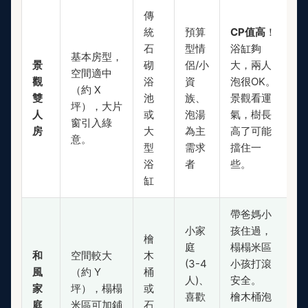
傳
統
預算
CP值高
！
石
型情
浴缸夠
基本房型，
景
砌
侶/小
大，兩人
空間適中
觀
浴
資
泡很OK。
（約 X
雙
池
族、
景觀看運
坪），大片
人
或
泡湯
氣，樹長
窗引入綠
房
大
為主
高了可能
意。
型
需求
擋住一
浴
者
些。
缸
帶爸媽小
小家
孩住過，
檜
庭
榻榻米區
和
空間較大
木
(3-4
小孩打滾
風
（約 Y
桶
人)、
安全。
家
坪），榻榻
或
喜歡
檜木桶泡
庭
米區可加鋪
石