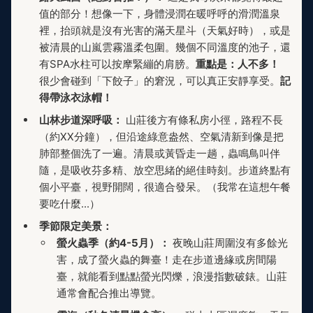
值的部分！想像一下，身體浸潤在暖呼呼的滑潤溫泉
裡，抬頭就是沒有光害的滿天星斗（天氣好時），或是
被清晨的山嵐雲霧溫柔包圍。幾個不同溫度的池子，還
有SPA水柱可以按摩緊繃的肩膀。
重點是：人不多！
很少會碰到「下餃子」的窘況，可以真正安靜享受。
記
得帶泳衣泳帽！
山林步道深呼吸：
山莊後方有條私房小徑，路程不長
（約XX分鐘），但沿途綠意盎然、空氣清新到像是把
肺部整個洗了一遍。清晨或黃昏走一趟，蟲鳴鳥叫伴
隨，是吸收芬多精、放空思緒的絕佳時刻。步道終點有
個小平臺，視野開闊，很適合發呆。（我常在這想午餐
要吃什麼...）
季節限定美景：
螢火蟲季（約4-5月）：
夜晚山莊周圍沒有多餘光
害，成了螢火蟲的舞臺！走在步道邊緣或房間陽
臺，就能看到點點螢光閃爍，浪漫指數破錶。山莊
通常會配合推出導覽。