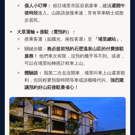
個人小叮嚀：
假日埔里市區容易塞車，建議
避開午
後時段
進入。山路請放慢車速，常有單車騎士或散
步居民。
大眾運輸 + 接駁（需預約）：
搭乘客運（如國光、南投客運）至
「埔里總站」
。
關鍵步驟：
務必提前預約石壁溫泉山莊的付費接駁
服務！
他們車次有限，沒預約幾乎等不到。或者，
可以在埔里站轉搭計程車上山。
體驗談：
我第二次去沒開車，埔里叫車上山還算順
利，但回程要預留時間等車或請櫃檯代叫。
強烈建
議預約好山莊接駁最省心！