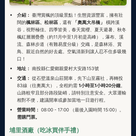
介紹：
臺灣賞楓的頂級景點！生態資源豐富，擁有壯
闊的
楓林區、松林區
，還有
「奧萬大吊橋」
橫跨溪
谷，視野極佳。四季皆美，春天賞櫻、夏天避暑、秋冬
楓紅層層疊疊（約11月中至1月初是高峰），瀑布、溪
流、森林步道（有難易度分級）交織，是森林浴、賞
鳥、親近自然的好去處。空氣清新到讓人忍不住多吸幾
口！
地址：
南投縣仁愛鄉親愛村大安路153號
交通：
從石壁溫泉山莊開車，先下山至霧社，再轉投
83線（往奧萬大），全程約需
1小時至1小時20分鐘
。
山路較窄且部分路段陡峭，請特別注意安全。大眾運輸
相對不便，建議開車或參加當地一日遊行程。
營業時間：
08:00 - 17:00 （最後入園時間 15:00）。
需購門票。
埔里酒廠（吃冰買伴手禮）