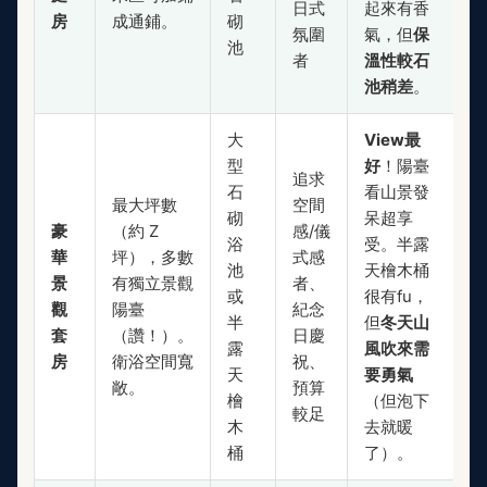
日式
起來有香
房
成通鋪。
砌
氛圍
氣，但
保
池
者
溫性較石
池稍差
。
大
View最
型
好
！陽臺
追求
石
看山景發
最大坪數
空間
砌
呆超享
豪
（約 Z
感/儀
浴
受。半露
華
坪），多數
式感
池
天檜木桶
景
有獨立景觀
者、
或
很有fu，
觀
陽臺
紀念
半
但
冬天山
套
（讚！）。
日慶
露
風吹來需
房
衛浴空間寬
祝、
天
要勇氣
敞。
預算
檜
（但泡下
較足
木
去就暖
桶
了）。