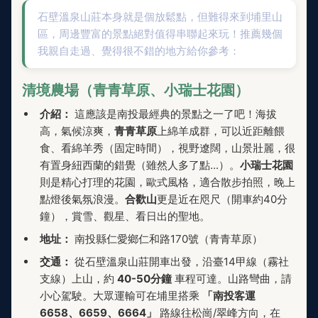
石壁溫泉山莊本身就是個放鬆點，但難得來到埔里山
區，周邊豐富的景點絕對值得串聯起來玩！推薦幾個
我親自走過、覺得很不錯的地方給你參考：
清境農場（青青草原、小瑞士花園）
介紹：
這應該是南投最經典的景點之一了吧！海拔
高，氣候涼爽，
青青草原
上綿羊成群，可以近距離餵
食、看綿羊秀（固定時間），視野遼闊，山景壯麗，很
有置身紐西蘭的錯覺（雖然人多了點...）。
小瑞士花園
則是精心打理的花園，歐式風格，適合散步拍照，晚上
點燈後氣氛浪漫。
合歡山
更是近在咫尺（開車約40分
鐘），賞雪、觀星、看日出的聖地。
地址：
南投縣仁愛鄉仁和路170號（青青草原）
交通：
從石壁溫泉山莊開車出發，沿臺14甲線（霧社
支線）上山，約
40-50分鐘
車程可達。山路彎曲，請
小心駕駛。大眾運輸可在埔里搭乘
「南投客運
6658、6659、6664」
路線往松崗/翠峰方向，在