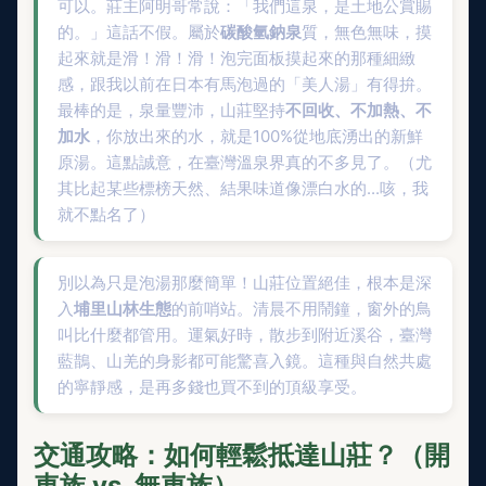
可以。莊主阿明哥常說：「我們這泉，是土地公賞賜
的。」這話不假。屬於
碳酸氫鈉泉
質，無色無味，摸
起來就是滑！滑！滑！泡完面板摸起來的那種細緻
感，跟我以前在日本有馬泡過的「美人湯」有得拚。
最棒的是，泉量豐沛，山莊堅持
不回收、不加熱、不
加水
，你放出來的水，就是100%從地底湧出的新鮮
原湯。這點誠意，在臺灣溫泉界真的不多見了。（尤
其比起某些標榜天然、結果味道像漂白水的...咳，我
就不點名了）
別以為只是泡湯那麼簡單！山莊位置絕佳，根本是深
入
埔里山林生態
的前哨站。清晨不用鬧鐘，窗外的鳥
叫比什麼都管用。運氣好時，散步到附近溪谷，臺灣
藍鵲、山羌的身影都可能驚喜入鏡。這種與自然共處
的寧靜感，是再多錢也買不到的頂級享受。
交通攻略：如何輕鬆抵達山莊？（開
車族 vs. 無車族）