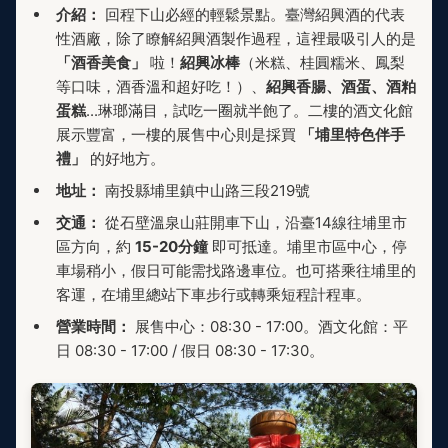
介紹：
回程下山必經的輕鬆景點。臺灣紹興酒的代表
性酒廠，除了瞭解紹興酒製作過程，這裡最吸引人的是
「酒香美食」
啦！
紹興冰棒
（米糕、桂圓糯米、鳳梨
等口味，酒香溫和超好吃！）、
紹興香腸、酒蛋、酒粕
蛋糕
...琳瑯滿目，試吃一圈就半飽了。二樓的酒文化館
展示豐富，一樓的展售中心則是採買
「埔里特色伴手
禮」
的好地方。
地址：
南投縣埔里鎮中山路三段219號
交通：
從石壁溫泉山莊開車下山，沿臺14線往埔里市
區方向，約
15-20分鐘
即可抵達。埔里市區中心，停
車場稍小，假日可能需找路邊車位。也可搭乘往埔里的
客運，在埔里總站下車步行或轉乘短程計程車。
營業時間：
展售中心：08:30 - 17:00。酒文化館：平
日 08:30 - 17:00 / 假日 08:30 - 17:30。