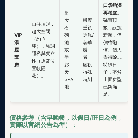
口袋夠深
超
再考慮
。
大
極度
確實頂
山莊頂規，
石
重視
級，設施
超大空間
VIP
砌
隱私/
新穎，但
（約 A
湯
池
奢華
價格翻
坪），強調
屋
或
感
倍。個人
隱私與獨立
套
半
者、
覺得除非
性（通常位
房
露
慶祝
特殊日
置較隱
天
特殊
子，不然
蔽）。
SPA
時刻
上面房型
池
已夠滿
足。
價格參考（含早晚餐，以假日/旺日為例，
實際以官網公告為準）：