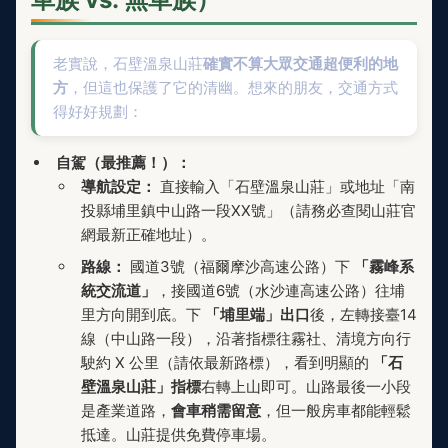
老實說，石壁溫泉山莊
確實不算大眾交通超便利的地
方
，但這也保護了它的清幽。想來的朋友，交通方式
得好好規劃：
自駕（最推薦！）：
導航設定：
直接輸入「石壁溫泉山莊」或地址「南
投縣埔里鎮中山路一段XX號」（請務必查閱山莊官
網最新正確地址）。
路線：
國道3號（福爾摩沙高速公路）下
「霧峰系
統交流道」
，接國道6號（水沙連高速公路）往埔
里方向開到底。下
「埔里端」出口
後，左轉接臺14
線（中山路一段），沿著指標往霧社、清境方向行
駛約 X 公里（請依最新路標），看到明顯的
「石
壁溫泉山莊」指標
右轉上山即可。山路最後一小段
是產業道路，
會車稍需留意
，但一般房車都能輕鬆
抵達。山莊提供免費停車場。