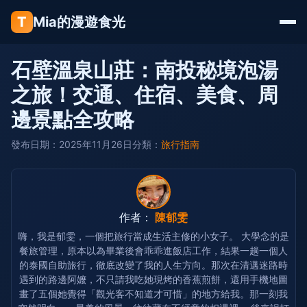
T
Mia的漫遊食光
石壁溫泉山莊：南投秘境泡湯
之旅！交通、住宿、美食、周
邊景點全攻略
發布日期：2025年11月26日
分類：
旅行指南
作者：
陳郁雯
嗨，我是郁雯，一個把旅行當成生活主修的小女子。 大學念的是
餐旅管理，原本以為畢業後會乖乖進飯店工作，結果一趟一個人
的泰國自助旅行，徹底改變了我的人生方向。那次在清邁迷路時
遇到的路邊阿嬤，不只請我吃她現烤的香蕉煎餅，還用手機地圖
畫了五個她覺得「觀光客不知道才可惜」的地方給我。那一刻我