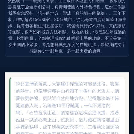
突然明白——最美的風景，往往藏在不經意的相遇裡。 後來誤打
誤撞進了旅遊新創公司，負責開發國內外特色行程，這份工作讓
我學會怎麼把「想去的地方」變成「真的能去的路線」。三年下
來，踩點超過15個國家、80個城市，從北海道自駕到葡萄牙海岸
線，從背包客棧住到五星飯店，我發現旅行好不好玩，真的跟預
算無關，跟有沒有找對方法有關。 現在的我，想把這些年踩過的
雷、挖到的寶，全部整理成你也能輕鬆上手的攻略。不管是第一
次出國的小緊張，還是想挑戰更深度的在地玩法，希望我的文字
能讓你少一點焦慮，多一點出發的勇氣。
說起臺灣的溫泉，大家腦中浮現的可能是北投、礁溪
的熱鬧。但像我這種在山裡鑽了十幾年的老旅人，總
愛往更靜謐、更貼近自然的地方跑。記得那次為了躲
開連假人潮，沿著臺14甲線亂開，一個不經意的
彎，「石壁溫泉山莊」的指標就這樣跳進眼簾。抱著
姑且一試的心態上山，沒想到，這片藏在南投埔里山
林裡的秘境，成了我後來念念不忘、三番兩次回訪的