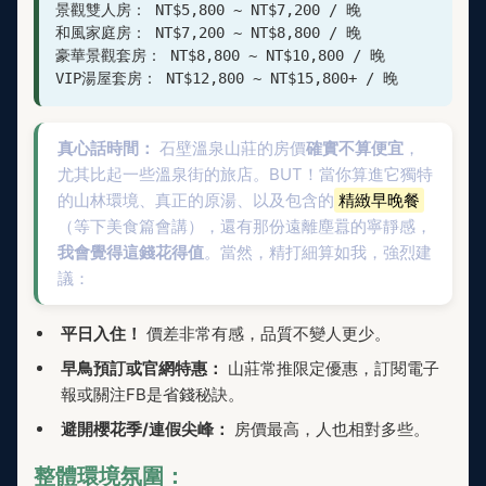
景觀雙人房： NT$5,800 ~ NT$7,200 / 晚

和風家庭房： NT$7,200 ~ NT$8,800 / 晚

豪華景觀套房： NT$8,800 ~ NT$10,800 / 晚

VIP湯屋套房： NT$12,800 ~ NT$15,800+ / 晚
真心話時間：
石壁溫泉山莊的房價
確實不算便宜
，
尤其比起一些溫泉街的旅店。BUT！當你算進它獨特
的山林環境、真正的原湯、以及包含的
精緻早晚餐
（等下美食篇會講），還有那份遠離塵囂的寧靜感，
我會覺得這錢花得值
。當然，精打細算如我，強烈建
議：
平日入住！
價差非常有感，品質不變人更少。
早鳥預訂或官網特惠：
山莊常推限定優惠，訂閱電子
報或關注FB是省錢秘訣。
避開櫻花季/連假尖峰：
房價最高，人也相對多些。
整體環境氛圍：