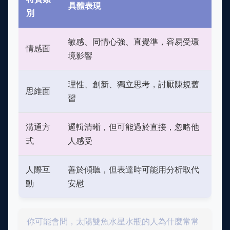
具體表現
別
敏感、同情心強、直覺準，容易受環
情感面
境影響
理性、創新、獨立思考，討厭陳規舊
思維面
習
溝通方
邏輯清晰，但可能過於直接，忽略他
式
人感受
人際互
善於傾聽，但表達時可能用分析取代
動
安慰
你可能會問，太陽雙魚水星水瓶的人為什麼常常