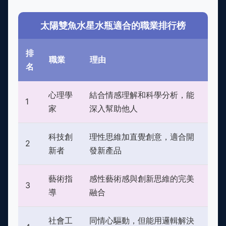
太陽雙魚水星水瓶適合的職業排行榜
排
職業
理由
名
心理學
結合情感理解和科學分析，能
1
家
深入幫助他人
科技創
理性思維加直覺創意，適合開
2
新者
發新產品
藝術指
感性藝術感與創新思維的完美
3
導
融合
社會工
同情心驅動，但能用邏輯解決