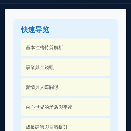
快速导览
基本性格特質解析
事業與金錢觀
愛情與人際關係
內心世界的矛盾與平衡
成長建議與自我提升