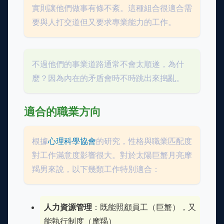
實則讓他們做事有條不紊。這種組合很適合需
要與人打交道但又要求專業能力的工作。
不過他們的事業道路通常不會太順遂，為什
麼？因為內在的矛盾會時不時跳出來搗亂。
適合的職業方向
根據
心理科學協會
的研究，性格與職業匹配度
對工作滿意度影響很大。對於太陽巨蟹月亮摩
羯男來說，以下幾類工作特別適合：
人力資源管理
：既能照顧員工（巨蟹），又
能執行制度（摩羯）