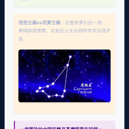
理想主義vs現實主義
：巨蟹有夢幻的一面，
摩羯卻很實際。在制定人生目標時常常自我矛
盾。