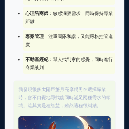
心理諮商師
：敏感洞察需求，同時保持專業
距離
專案管理
：注重團隊和諧，又能嚴格控管進
度
不動產經紀
：幫人找到家的感覺，同時進行
商業談判
我發現很多太陽巨蟹月亮摩羯男在選擇職業
時，會不自覺地尋找能同時滿足兩種需求的領
域。這其實是種智慧，雖然過程很糾結。