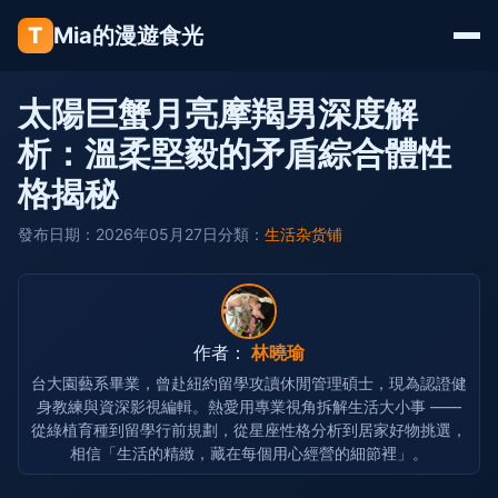
T
Mia的漫遊食光
太陽巨蟹月亮摩羯男深度解
析：溫柔堅毅的矛盾綜合體性
格揭秘
發布日期：2026年05月27日
分類：
生活杂货铺
作者：
林曉瑜
台大園藝系畢業，曾赴紐約留學攻讀休閒管理碩士，現為認證健
身教練與資深影視編輯。熱愛用專業視角拆解生活大小事 ——
從綠植育種到留學行前規劃，從星座性格分析到居家好物挑選，
相信「生活的精緻，藏在每個用心經營的細節裡」。