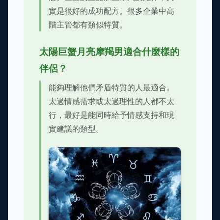
實是很好的成功配方。很多企業中高
階主管都有類似特質。
太陽巨蟹月亮摩羯男適合什麼樣的
伴侶？
能夠理解他們矛盾特質的人最適合。
太過情感需求或太過理性的人都不太
行，最好是能同時給予情感支持和現
實建議的類型。