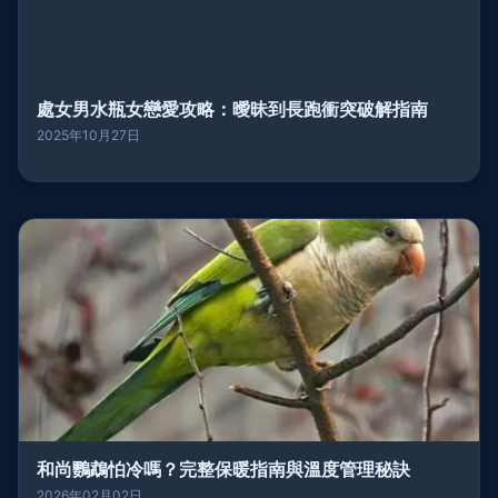
處女男水瓶女戀愛攻略：曖昧到長跑衝突破解指南
2025年10月27日
和尚鸚鵡怕冷嗎？完整保暖指南與溫度管理秘訣
2026年02月02日