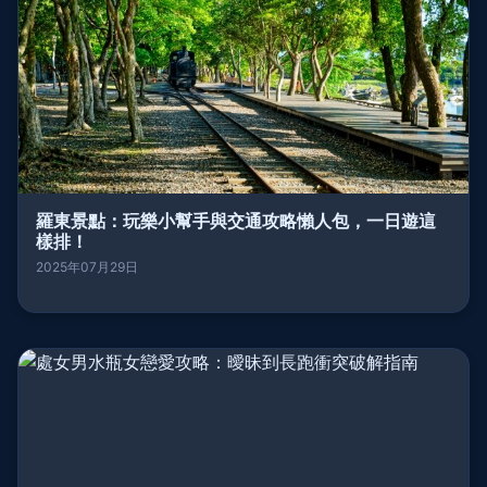
羅東景點：玩樂小幫手與交通攻略懶人包，一日遊這
樣排！
2025年07月29日