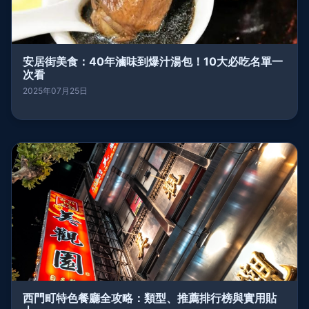
安居街美食：40年滷味到爆汁湯包！10大必吃名單一
次看
2025年07月25日
西門町特色餐廳全攻略：類型、推薦排行榜與實用貼