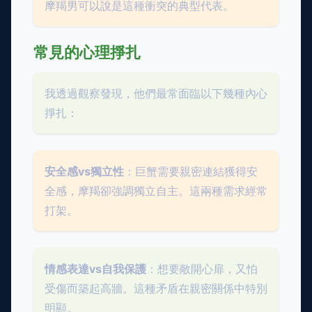
摩羯男可以說是這種衝突的典型代表。
常見的心理掙扎
我透過觀察發現，他們最常面臨以下幾種內心
掙扎：
安全感vs獨立性
：巨蟹需要親密連結獲得安
全感，摩羯卻強調獨立自主。這兩種需求經常
打架。
情感表達vs自我保護
：想要敞開心扉，又怕
受傷而築起高牆。這種矛盾在親密關係中特別
明顯。