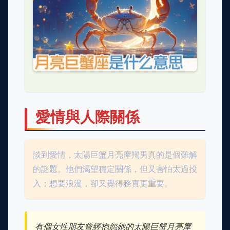
愛情與人際關係
談到愛情，太陽巨蟹月亮摩羯男真的是個難解
的謎題。他們渴望穩定關係，但又害怕太過投
入；想要浪漫，卻又覺得務實更重要。
有個女性朋友曾經抱怨她的太陽巨蟹月亮摩