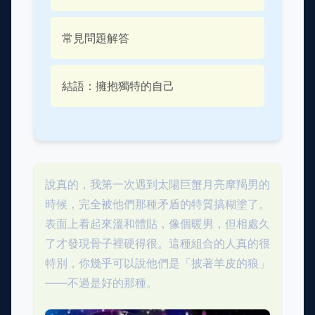
常見問題解答
結語：擁抱獨特的自己
說真的，我第一次遇到太陽巨蟹月亮摩羯男的
時候，完全被他們那種矛盾的特質搞糊塗了。
表面上看起來溫和體貼，像個暖男，但相處久
了才發現骨子裡硬得很。這種組合的人真的很
特別，你幾乎可以說他們是「披著羊皮的狼」
——不過是好的那種。