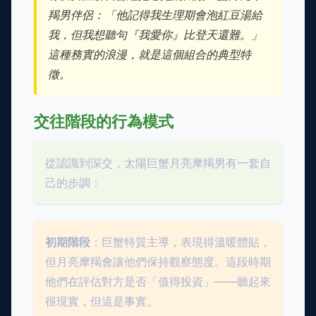
羯男伴侶：「他記得我生理期會泡紅豆湯給
我，但我想聽句『我愛你』比登天還難。」
這種務實的浪漫，就是這個組合的典型特
徵。
交往階段的行為模式
從認識到深交，太陽巨蟹月亮摩羯男有一套自
己的步調：
初期階段
：巨蟹特質主導，表現得溫暖體貼，
但月亮摩羯會讓他們保持觀察態度。這段時期
他們在評估對方是否「值得投資」——聽起來
很現實，但這是事實。