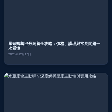
鳳頭鸚鵡巴丹飼養全攻略：價格、護理與常見問題一
次看懂
2025年12月17日