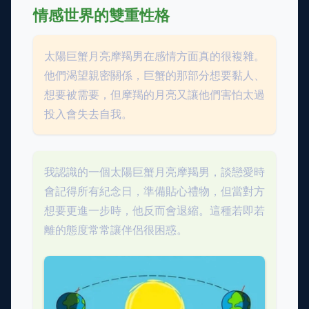
情感世界的雙重性格
太陽巨蟹月亮摩羯男在感情方面真的很複雜。
他們渴望親密關係，巨蟹的那部分想要黏人、
想要被需要，但摩羯的月亮又讓他們害怕太過
投入會失去自我。
我認識的一個太陽巨蟹月亮摩羯男，談戀愛時
會記得所有紀念日，準備貼心禮物，但當對方
想要更進一步時，他反而會退縮。這種若即若
離的態度常常讓伴侶很困惑。