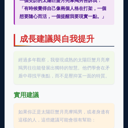
一個受訪的太陽巨蟹月亮摩羯男告訴我：
「有時候覺得自己像兩個人格在打架，一個
想要隨心而活，一個提醒我要現實一點。」
成長建議與自我提升
經過多年觀察，我發現成熟的太陽巨蟹月亮摩
羯男往往能發展出獨特的智慧。他們學會在矛
盾中尋找平衡點，而不是壓抑某一面的特質。
實用建議
如果你正是太陽巨蟹月亮摩羯男，或者身邊有
這樣的人，這些建議可能會很有幫助：