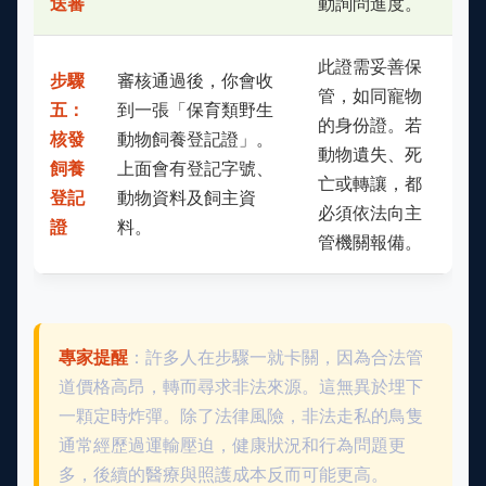
送審
動詢問進度。
此證需妥善保
步驟
審核通過後，你會收
管，如同寵物
五：
到一張「保育類野生
的身份證。若
核發
動物飼養登記證」。
動物遺失、死
飼養
上面會有登記字號、
亡或轉讓，都
登記
動物資料及飼主資
必須依法向主
證
料。
管機關報備。
專家提醒
：許多人在步驟一就卡關，因為合法管
道價格高昂，轉而尋求非法來源。這無異於埋下
一顆定時炸彈。除了法律風險，非法走私的鳥隻
通常經歷過運輸壓迫，健康狀況和行為問題更
多，後續的醫療與照護成本反而可能更高。