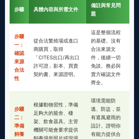
備註與常見問
步驟
具體內容與所需文件
題
這是整個流程
步驟
從合法繁殖場或進口
的基礎。沒有
一：
商購買，取得
合法來源文
確認
「CITES出口/再出口
件，後續一切
來源
許可證」影本、買賣
免談。務必與
合法
契約書、來源證明。
賣方確認文件
性
齊全。
環境需能防
根據動物習性，準備
步驟
逃、防盜，並
足夠大的籠舍、棲
二：
有遮風避雨的
架、飲食器具。主管
準備
設計。證明你
機關可能會要求提供
飼養
有能力提供合
飼養場所照片或現場