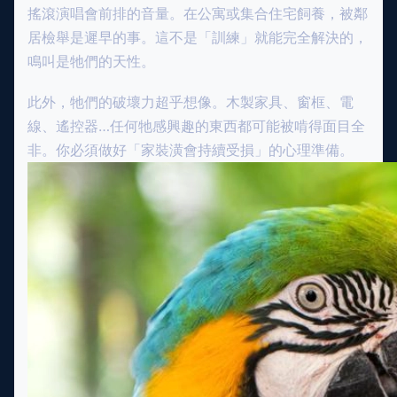
搖滾演唱會前排的音量。在公寓或集合住宅飼養，被鄰
居檢舉是遲早的事。這不是「訓練」就能完全解決的，
鳴叫是牠們的天性。
此外，牠們的破壞力超乎想像。木製家具、窗框、電
線、遙控器…任何牠感興趣的東西都可能被啃得面目全
非。你必須做好「家裝潢會持續受損」的心理準備。