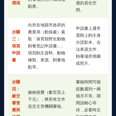
環境
適的居住空
勘查。
間。
向所在地縣市政府的
申請書上通常
步驟
農業局（動保處）索
需附上飼主身
三：
取「保育類野生動物
分證影本、合
填寫
飼養登記申請書」。
法來源文件、
申請
填寫飼主資料、動物
飼養場所簡圖
書
種類、來源、飼養地
或照片。
點等。
步驟
審核時間可能
四：
從數週到一兩
繳納規費（數百至上
繳交
個月不等。期
千元），將所有文件
審查
間請耐心等
送交主管機關審核。
費與
待，必要時主