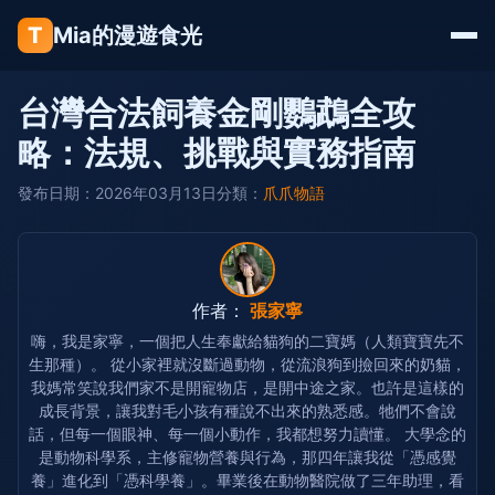
T
Mia的漫遊食光
台灣合法飼養金剛鸚鵡全攻
略：法規、挑戰與實務指南
發布日期：2026年03月13日
分類：
爪爪物語
作者：
張家寧
嗨，我是家寧，一個把人生奉獻給貓狗的二寶媽（人類寶寶先不
生那種）。 從小家裡就沒斷過動物，從流浪狗到撿回來的奶貓，
我媽常笑說我們家不是開寵物店，是開中途之家。也許是這樣的
成長背景，讓我對毛小孩有種說不出來的熟悉感。牠們不會說
話，但每一個眼神、每一個小動作，我都想努力讀懂。 大學念的
是動物科學系，主修寵物營養與行為，那四年讓我從「憑感覺
養」進化到「憑科學養」。畢業後在動物醫院做了三年助理，看