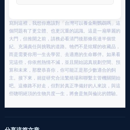
寫到這裡，我想你應該對「台灣可以養金剛鸚鵡嗎」這
個問題有了更立體、也更沉重的認識。這是一扇華麗的
大門，但推開之前，請務必看清門後那條長達半個世
紀、充滿責任與挑戰的道路。牠們不是炫耀的收藏品，
而是需要你用一生去學習、去適應的生命夥伴。如果看
完這些，你依然熱情不減，並且開始認真規劃空間、預
算和未來，那麼恭喜你，你可能正是那少數適合的飼
主。接下來，就從研究合法繁殖場和聯繫主管機關開始
吧。這條路不好走，但對於真正準備好的人來說，與這
些聰明絕頂的生物共度一生，將會是無與倫比的體驗。
分享這篇文章