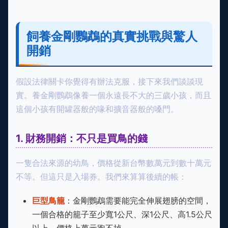
飼養金剛鸚鵡的真實挑戰與驚人
開銷
假設法律關卡你覺得有辦法克服，接下來我們談談現
實。養金剛鸚鵡像養一個永遠長不大的三歲小孩，而且
這個小孩有開罐器般的喙和擴音器般的嗓門。
1. 財務開銷：不只是買鳥的錢
一隻合法來源的幼鳥，價格從新台幣數萬元到數十萬元
不等。但這只是入場券。我們來算算後續的帳：
巨型鳥籠
：金剛鸚鵡需要能完全伸展翅膀的空間，
一個合格的籠子至少寬1公尺、深1公尺、高1.5公尺
以上，價格上萬元跑不掉。