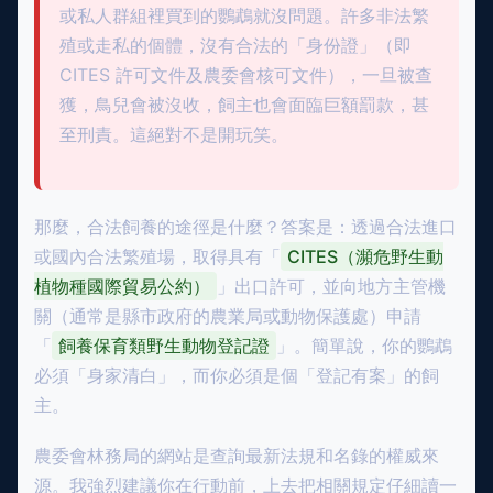
或私人群組裡買到的鸚鵡就沒問題。許多非法繁
殖或走私的個體，沒有合法的「身份證」（即
CITES 許可文件及農委會核可文件），一旦被查
獲，鳥兒會被沒收，飼主也會面臨巨額罰款，甚
至刑責。這絕對不是開玩笑。
那麼，合法飼養的途徑是什麼？答案是：透過合法進口
或國內合法繁殖場，取得具有「
CITES（瀕危野生動
植物種國際貿易公約）
」出口許可，並向地方主管機
關（通常是縣市政府的農業局或動物保護處）申請
「
飼養保育類野生動物登記證
」。簡單說，你的鸚鵡
必須「身家清白」，而你必須是個「登記有案」的飼
主。
農委會林務局的網站是查詢最新法規和名錄的權威來
源。我強烈建議你在行動前，上去把相關規定仔細讀一