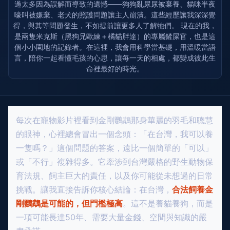
過太多因為誤解而導致的遺憾——狗狗亂尿尿被棄養、貓咪半夜
嚎叫被嫌棄、老犬的照護問題讓主人崩潰。這些經歷讓我深深覺
得，與其等問題發生，不如提前讓更多人了解牠們。 現在的我，
是兩隻米克斯（黑狗兄歐練＋橘貓胖達）的專屬鏟屎官，也是這
個小小園地的記錄者。在這裡，我會用科學當基礎，用溫暖當語
言，陪你一起看懂毛孩的心思，讓每一天的相處，都變成彼此生
命裡最好的時光。
每次在寵物影片裡看到金剛鸚鵡那身華麗的羽毛和聰慧
的眼神，心裡總會冒出一個念頭：「在台灣，我可以養
一隻嗎？」這個問題的答案，遠比一個簡單的「可以」
或「不行」複雜得多。它牽涉到台灣嚴格的野生動物保
育法規、飼主巨大的責任，以及你可能從未想過的日常
挑戰。讓我直接告訴你核心結論：在台灣，
合法飼養金
剛鸚鵡是可能的，但門檻極高
。這不是養貓養狗，而是
一項可能長達50年、需要大量金錢、空間與知識的嚴