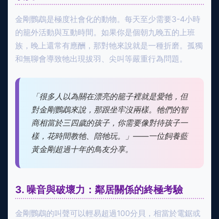
金剛鸚鵡是極度社會化的動物。每天至少需要3-4小時
的籠外活動與互動時間。如果你是個朝九晚五的上班
族，晚上還常有應酬，那對牠來說就是一種折磨。孤獨
和無聊會導致牠出現拔羽、尖叫等嚴重行為問題。
「很多人以為關在漂亮的籠子裡就是愛牠，但
對金剛鸚鵡來說，那跟坐牢沒兩樣。牠們的智
商相當於三四歲的孩子，你需要像對待孩子一
樣，花時間教牠、陪牠玩。」——一位飼養藍
黃金剛超過十年的鳥友分享。
3. 噪音與破壞力：鄰居關係的終極考驗
金剛鸚鵡的叫聲可以輕易超過100分貝，相當於電鋸或