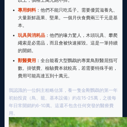
專用飼料
：他們不能只吃瓜子。需要優質滋養丸、
大量新鮮蔬果、堅果。一個月伙食費兩三千元是基
本。
玩具與消耗品
：他們的喙力驚人，木頭玩具、攀爬
繩索是必需品，而且會被快速摧毀。這是一筆持續
的開銷。
獸醫費用
：全台能看大型鸚鵡的專業鳥獸醫屈指可
數。掛號費、檢驗費本就較高，若需要特殊手術，
費用可能高達五到十萬元。
我認識的一位飼主粗略估算，養一隻金剛鸚鵡的第一年
初始投資（鳥、籠、基本設備）約在15-25萬，之後每
年日常開銷約6-10萬。這還不包含任何突發的醫療費
用。