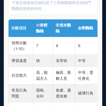
下面這個表格詳細比較了小黃帽鸚鵡和其他熱門
鸚鵡的智商和特性。
小黃帽
非洲灰鸚
比較項目
金剛鸚鵡
鸚鵡
鵡
智商分數
7
9
6
（1-10）
學習速度
快
非常快
中等
高，能
極高，善
中等，需
社交能力
認主人
解人意
社會化
常見行為
固執、
焦慮、過
破壞行為
問題
尖叫
度依賴