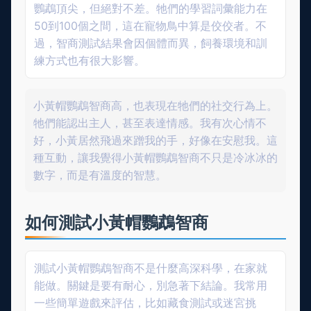
鸚鵡頂尖，但絕對不差。牠們的學習詞彙能力在
50到100個之間，這在寵物鳥中算是佼佼者。不
過，智商測試結果會因個體而異，飼養環境和訓
練方式也有很大影響。
小黃帽鸚鵡智商高，也表現在牠們的社交行為上。
牠們能認出主人，甚至表達情感。我有次心情不
好，小黃居然飛過來蹭我的手，好像在安慰我。這
種互動，讓我覺得小黃帽鸚鵡智商不只是冷冰冰的
數字，而是有溫度的智慧。
如何測試小黃帽鸚鵡智商
測試小黃帽鸚鵡智商不是什麼高深科學，在家就
能做。關鍵是要有耐心，別急著下結論。我常用
一些簡單遊戲來評估，比如藏食測試或迷宮挑