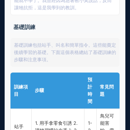
能就不學了。我曾經因為急著教小黃說話，反而
讓牠抗拒，這是我學到的教訓。
基礎訓練
基礎訓練包括站手、叫名和簡單指令。這些能奠定
後續學習的基礎。下面這個表格總結了基礎訓練的
步驟和注意事項。
預
訓練項
計
常見問
步驟
目
時
題
間
鳥兒可
1. 用手拿零食引誘 2.
1-
能害
站手