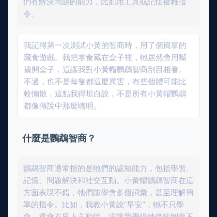
們有解決問題的能力，比如用工具或記住複雜指
令。
我記得第一次測試小黃的智商時，用了個簡單的
藏食遊戲。我把零食藏在盒子裡，牠居然會用嘴
撬開盒子，這讓我對小黃帽鸚鵡智商刮目相看。
不過，也不是每隻都這麼厲害，有些個體可能比
較懶散，這點我得坦白說，不是所有小黃帽鸚鵡
都像傳說中那麼聰明。
什麼是鸚鵡智商？
鸚鵡智商通常指的是牠們的認知能力，包括學習、
記憶、問題解決和社交互動。小黃帽鸚鵡智商在這
方面表現不錯，牠們能學會多個詞彙，甚至理解簡
單的指令。比如，我教小黃說“早安”，牠不只學
會，還會在早上主動說，這讓我覺得牠們的智商不