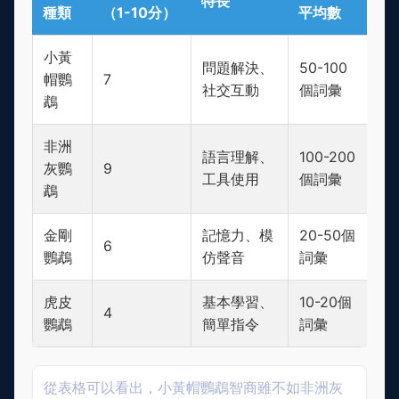
特長
種類
（1-10分）
平均數
小黃
問題解決、
50-100
帽鸚
7
社交互動
個詞彙
鵡
非洲
語言理解、
100-200
灰鸚
9
工具使用
個詞彙
鵡
金剛
記憶力、模
20-50個
6
鸚鵡
仿聲音
詞彙
虎皮
基本學習、
10-20個
4
鸚鵡
簡單指令
詞彙
從表格可以看出，小黃帽鸚鵡智商雖不如非洲灰