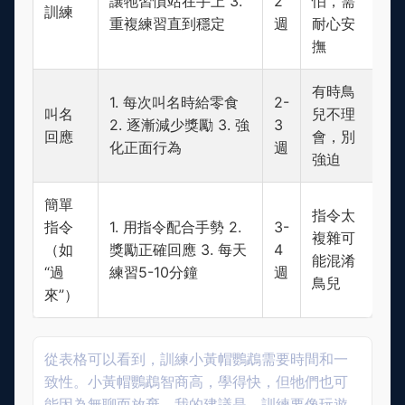
讓牠習慣站在手上 3.
2
怕，需
訓練
重複練習直到穩定
週
耐心安
撫
有時鳥
1. 每次叫名時給零食
2-
叫名
兒不理
2. 逐漸減少獎勵 3. 強
3
回應
會，別
化正面行為
週
強迫
簡單
指令太
指令
1. 用指令配合手勢 2.
3-
複雜可
（如
獎勵正確回應 3. 每天
4
能混淆
“過
練習5-10分鐘
週
鳥兒
來”）
從表格可以看到，訓練小黃帽鸚鵡需要時間和一
致性。小黃帽鸚鵡智商高，學得快，但牠們也可
能因為無聊而放棄。我的建議是，訓練要像玩遊