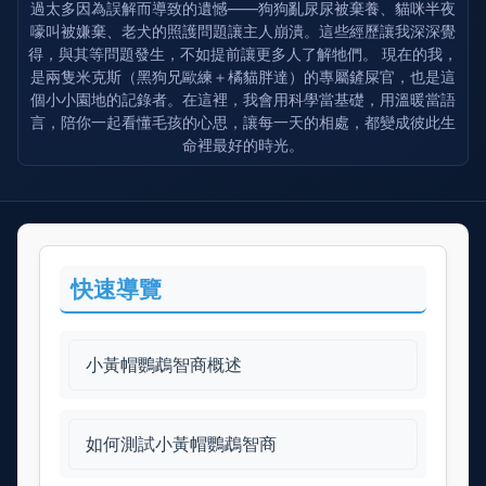
過太多因為誤解而導致的遺憾——狗狗亂尿尿被棄養、貓咪半夜
嚎叫被嫌棄、老犬的照護問題讓主人崩潰。這些經歷讓我深深覺
得，與其等問題發生，不如提前讓更多人了解牠們。 現在的我，
是兩隻米克斯（黑狗兄歐練＋橘貓胖達）的專屬鏟屎官，也是這
個小小園地的記錄者。在這裡，我會用科學當基礎，用溫暖當語
言，陪你一起看懂毛孩的心思，讓每一天的相處，都變成彼此生
命裡最好的時光。
快速導覽
小黃帽鸚鵡智商概述
如何測試小黃帽鸚鵡智商