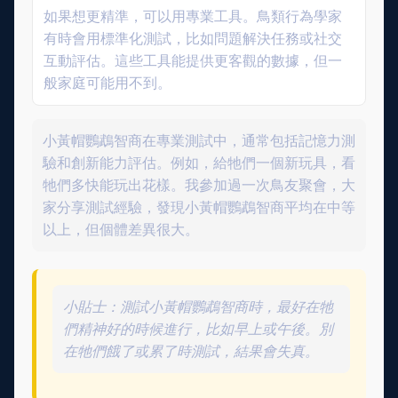
如果想更精準，可以用專業工具。鳥類行為學家
有時會用標準化測試，比如問題解決任務或社交
互動評估。這些工具能提供更客觀的數據，但一
般家庭可能用不到。
小黃帽鸚鵡智商在專業測試中，通常包括記憶力測
驗和創新能力評估。例如，給牠們一個新玩具，看
牠們多快能玩出花樣。我參加過一次鳥友聚會，大
家分享測試經驗，發現小黃帽鸚鵡智商平均在中等
以上，但個體差異很大。
小貼士：測試小黃帽鸚鵡智商時，最好在牠
們精神好的時候進行，比如早上或午後。別
在牠們餓了或累了時測試，結果會失真。