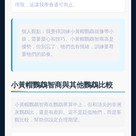
理我，這讓我學會適可而止。
個人觀點：我覺得訓練小黃帽鸚鵡就像帶小
孩，需要愛心和技巧。小黃帽鸚鵡智商高是
優勢，但別忘了，牠們也有情緒，訓練要尊
重牠們的節奏。
小黃帽鸚鵡智商與其他鸚鵡比較
小黃帽鸚鵡智商在鸚鵡界算中上，但和頂尖的非洲
灰鸚鵡比，還是有差距。這不是貶低牠們，而是客
觀比較，幫助你設定合理期望。