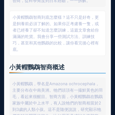
智商，從科學角度到日常經驗，一一拆解。
小黃帽鸚鵡智商到底怎麼樣？這不只是好奇，更
是飼養前必須了解的。如果你正考慮養一隻，或
者已經養了卻不知道怎麼訓練，這篇文章會給你
滿滿的乾貨。我會分享一些測試方法、訓練技
巧，甚至和其他鸚鵡的比較，讓你看完後心裡有
底。
小黃帽鸚鵡智商概述
小黃帽鸚鵡，學名是Amazona ochrocephala，
主要分布在中南美洲。牠們頭頂有一撮鮮黃色的羽
毛，看起來很醒目。智商方面，小黃帽鸚鵡在鸚鵡
家族中屬於中上水平，有人說牠們的智商相當於2
到3歲的人類小孩。這不是隨便說說，研究顯示牠