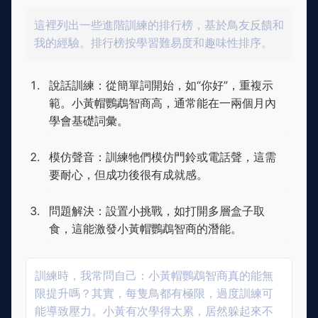
這裡列出一些進階訓練的排行榜，基於鳥友反饋和
我的經驗。排行榜按學習難易度和趣味性排序。
說話訓練：從簡單詞開始，如“你好”，重複示
範。小黃帽鸚鵡智商高，通常能在一兩個月內
學會基礎詞彙。
模仿聲音：訓練牠們模仿門鈴或電話聲，這需
要耐心，但成功後很有成就感。
問題解決：設置小挑戰，如打開多層盒子取
食，這能激發小黃帽鸚鵡智商的潛能。
訓練時，我常問自己：小黃帽鸚鵡智商真的能無
限提升嗎？其實，每隻鳥都有極限，過度訓練可
能導致壓力。小黃有次學得太累，居然躲起來不