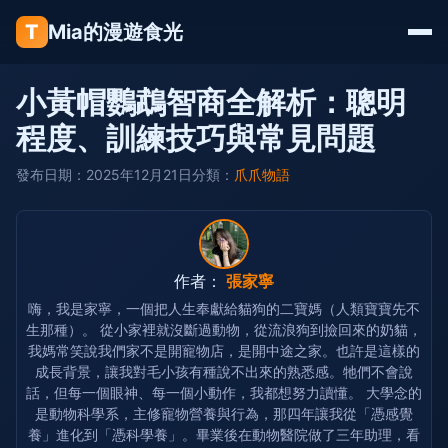
T
Mia的漫遊食光
小黃帽鸚鵡智商全解析：聰明
程度、訓練技巧與常見問題
發布日期：2025年12月21日
分類：
爪爪物語
作者：
張家寧
嗨，我是家寧，一個把人生奉獻給貓狗的二寶媽（人類寶寶先不
生那種）。 從小家裡就沒斷過動物，從流浪狗到撿回來的奶貓，
我媽常笑說我們家不是開寵物店，是開中途之家。也許是這樣的
成長背景，讓我對毛小孩有種說不出來的熟悉感。牠們不會說
話，但每一個眼神、每一個小動作，我都想努力讀懂。 大學念的
是動物科學系，主修寵物營養與行為，那四年讓我從「憑感覺
養」進化到「憑科學養」。畢業後在動物醫院做了三年助理，看