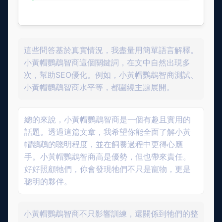
這些問答基於真實情況，我盡量用簡單語言解釋。
小黃帽鸚鵡智商這個關鍵詞，在文中自然出現多
次，幫助SEO優化。例如，小黃帽鸚鵡智商測試、
小黃帽鸚鵡智商水平等，都圍繞主題展開。
總的來說，小黃帽鸚鵡智商是一個有趣且實用的
話題。透過這篇文章，我希望你能全面了解小黃
帽鸚鵡的聰明程度，並在飼養過程中更得心應
手。小黃帽鸚鵡智商高是優勢，但也帶來責任。
好好照顧牠們，你會發現牠們不只是寵物，更是
聰明的夥伴。
小黃帽鸚鵡智商不只影響訓練，還關係到牠們的整