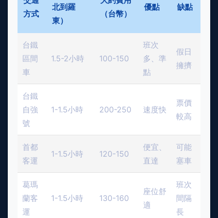
北到羅
優點
缺點
方式
（台幣）
東）
台鐵
班次
假日
區間
1.5-2小時
100-150
多、準
擁擠
車
點
台鐵
票價
自強
1-1.5小時
200-250
速度快
較高
號
首都
便宜、
可能
1-1.5小時
120-150
客運
直達
塞車
葛瑪
班次
座位舒
蘭客
1-1.5小時
130-160
間隔
適
運
長