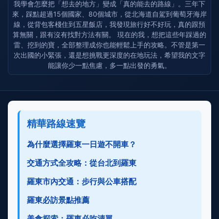
我學會怎麼把「想去的地方」變成「真的能去的路線」。三年下
來，踩點超過15個國家、80個城市，從北海道自駕到葡萄牙海岸
線，從背包客棧住到五星飯店，我發現旅行好不好玩，真的跟預
算無關，跟有沒有找對方法有關。 現在的我，想把這些年踩過的
雷、挖到的寶，全部整理成你也能輕鬆上手的攻略。不管是第一
次出國的小緊張，還是想挑戰更深度的在地玩法，希望我的文字
能讓你少一點焦慮，多一點出發的勇氣。
精華路線速覽
為什麼選擇羅東一日遊不開車？
交通方式全攻略：從台北到羅東
羅東市內交通：步行與公車搭配
羅東必訪景點推薦
美食探索：羅東必吃清單