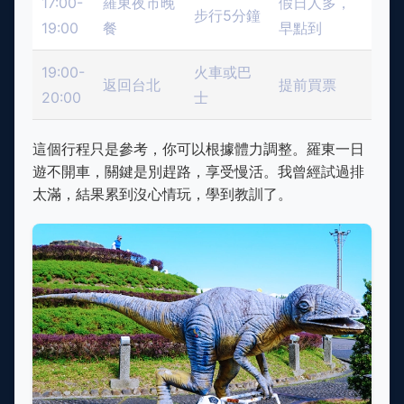
17:00-
羅東夜市晚
假日人多，
步行5分鐘
19:00
餐
早點到
19:00-
火車或巴
返回台北
提前買票
20:00
士
這個行程只是參考，你可以根據體力調整。羅東一日
遊不開車，關鍵是別趕路，享受慢活。我曾經試過排
太滿，結果累到沒心情玩，學到教訓了。