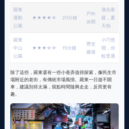
羅東
適合家
戶外
運動
★★★★☆
20分鐘
庭，夏
休閒
公園
天熱
羅東
小巧悠
歷史
中山
★★★☆☆
15分鐘
閒，但
建築
公園
較普通
除了這些，羅東還有一些小巷弄值得探索，像民生市
場附近的老街，有傳統市場風情。羅東一日遊不開
車，建議別排太滿，留點時間隨興走走，反而更有
趣。