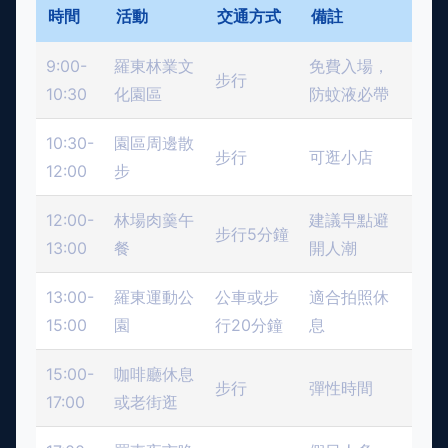
時間
活動
交通方式
備註
9:00-
羅東林業文
免費入場，
步行
10:30
化園區
防蚊液必帶
10:30-
園區周邊散
步行
可逛小店
12:00
步
12:00-
林場肉羹午
建議早點避
步行5分鐘
13:00
餐
開人潮
13:00-
羅東運動公
公車或步
適合拍照休
15:00
園
行20分鐘
息
15:00-
咖啡廳休息
步行
彈性時間
17:00
或老街逛