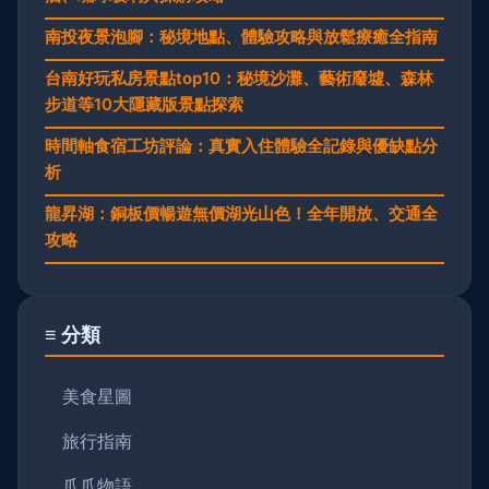
南投夜景泡腳：秘境地點、體驗攻略與放鬆療癒全指南
台南好玩私房景點top10：秘境沙灘、藝術廢墟、森林
步道等10大隱藏版景點探索
時間軸食宿工坊評論：真實入住體驗全記錄與優缺點分
析
龍昇湖：銅板價暢遊無價湖光山色！全年開放、交通全
攻略
≡ 分類
美食星圖
旅行指南
爪爪物語