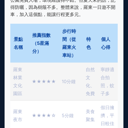
公園免費入場，環境維護得不錯。但夏天來的話，記
得防曬，因為樹蔭不多。整體來說，羅東一日遊不開
車，加入這個點，能讓行程更多元。
步行時
推薦指數
景點
間（從
特
個人
（5星滿
名稱
羅東火
色
心得
分）
車站）
羅東
自然
寧靜適
林業
文
合拍
★★★★★
10分鐘
文化
化、
照，蚊
園區
免費
子多
假日擁
羅東
美食
★★★★☆
5分鐘
擠，平
夜市
聚集
日較佳