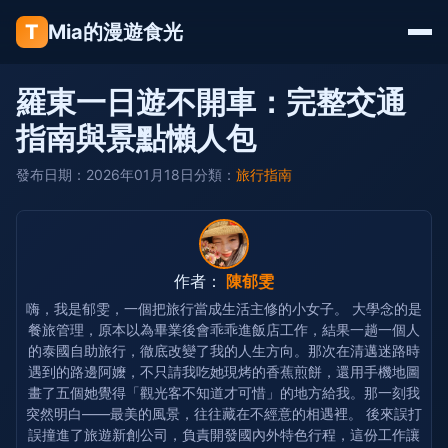
T
Mia的漫遊食光
羅東一日遊不開車：完整交通
指南與景點懶人包
發布日期：2026年01月18日
分類：
旅行指南
作者：
陳郁雯
嗨，我是郁雯，一個把旅行當成生活主修的小女子。 大學念的是
餐旅管理，原本以為畢業後會乖乖進飯店工作，結果一趟一個人
的泰國自助旅行，徹底改變了我的人生方向。那次在清邁迷路時
遇到的路邊阿嬤，不只請我吃她現烤的香蕉煎餅，還用手機地圖
畫了五個她覺得「觀光客不知道才可惜」的地方給我。那一刻我
突然明白——最美的風景，往往藏在不經意的相遇裡。 後來誤打
誤撞進了旅遊新創公司，負責開發國內外特色行程，這份工作讓