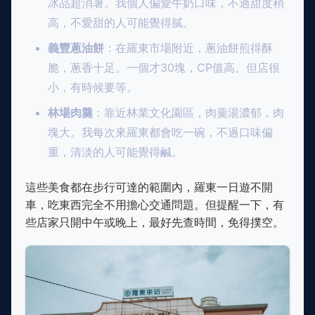
冰品超消暑。我個人偏愛牛奶口味，不過甜度稍
高，不愛甜的人可能覺得膩。
義豐蔥油餅
：在羅東市場附近，蔥油餅煎得酥
脆，蔥香十足。一個才30塊，CP值高。但店很
小，有時候要等。
林場肉羹
：靠近林業文化園區，肉羹湯濃郁，肉
塊大。我每次來羅東都會吃一碗，不過口味偏
重，清淡的人可能覺得鹹。
這些美食都在步行可達的範圍內，羅東一日遊不開
車，吃東西完全不用擔心交通問題。但提醒一下，有
些店家只開中午或晚上，最好先查時間，免得撲空。