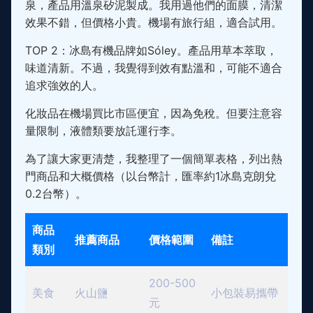
泉，產品用溫泉矽泥製成。我用過他們的面膜，清潔
效果不錯，但價格小貴。機場有旅行組，適合試用。
TOP 2：冰島有機品牌如Sóley。產品用草本萃取，
味道清新。不過，我覺得到效有點溫和，可能不適合
追求強效的人。
化妝品在機場買比市區便宜，因為免稅。但要注意容
量限制，液體類要放託運行李。
為了讓大家更清楚，我整理了一個簡單表格，列出熱
門商品和大概價格（以台幣計，匯率約1冰島克朗兌
0.2台幣）。
商品
推薦商品
價格範圍
備註
類別
200-500
美食
火山鹽
小包裝易攜帶
元