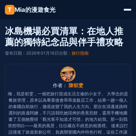
T
Mia的漫遊食光
冰島機場必買清單：在地人推
薦的獨特紀念品與伴手禮攻略
發布日期：2026年01月16日
分類：
旅行指南
作者：
陳郁雯
嗨，我是郁雯，一個把旅行當成生活主修的小女子。 大學念的是
餐旅管理，原本以為畢業後會乖乖進飯店工作，結果一趟一個人
的泰國自助旅行，徹底改變了我的人生方向。那次在清邁迷路時
遇到的路邊阿嬤，不只請我吃她現烤的香蕉煎餅，還用手機地圖
畫了五個她覺得「觀光客不知道才可惜」的地方給我。那一刻我
突然明白——最美的風景，往往藏在不經意的相遇裡。 後來誤打
誤撞進了旅遊新創公司，負責開發國內外特色行程，這份工作讓