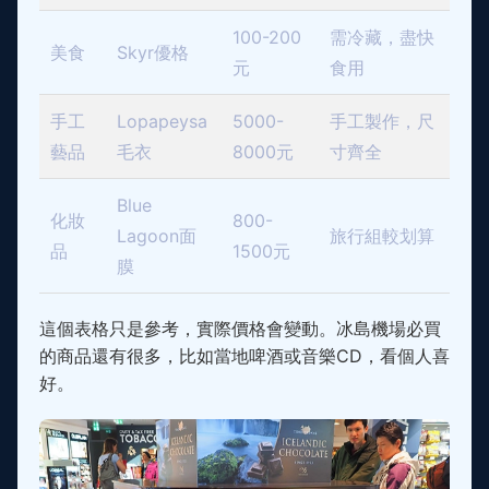
100-200
需冷藏，盡快
美食
Skyr優格
元
食用
手工
Lopapeysa
5000-
手工製作，尺
藝品
毛衣
8000元
寸齊全
Blue
化妝
800-
Lagoon面
旅行組較划算
品
1500元
膜
這個表格只是參考，實際價格會變動。冰島機場必買
的商品還有很多，比如當地啤酒或音樂CD，看個人喜
好。