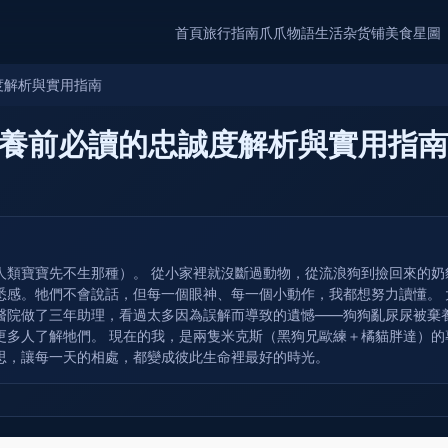
首頁
旅行指南
爪爪物語
生活杂货铺
美食星圖
度解析與實用指南
養前必讀的忠誠度解析與實用指南
人類寶寶先不生那種）。 從小家裡就沒斷過動物，從流浪狗到撿回來的
悉感。牠們不會說話，但每一個眼神、每一個小動作，我都想努力讀懂。
醫院做了三年助理，看過太多因為誤解而導致的遺憾——狗狗亂尿尿被棄
更多人了解牠們。 現在的我，是兩隻米克斯（黑狗兄歐練＋橘貓胖達）
思，讓每一天的相處，都變成彼此生命裡最好的時光。