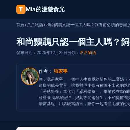
T
Mia的漫遊食光
首頁
>
爪爪物語
>
和尚鸚鵡只認一個主人嗎？飼養前必讀的忠誠
和尚鸚鵡只認一個主人嗎？飼
發布日期：2025年12月22日
分類：
爪爪物語
作者：
張家寧
嗨，我是家寧，一個把人生奉獻給貓狗的二寶媽（
這樣的成長背景，讓我對毛小孩有種說不出來的熟
「憑感覺養」進化到「憑科學養」。畢業後在動物
經歷讓我深深覺得，與其等問題發生，不如提前讓
學當基礎，用溫暖當語言，陪你一起看懂毛孩的心