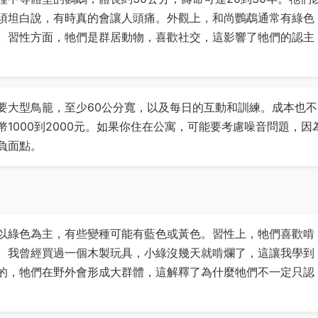
須坦白說，有時真的會讓人頭痛。外觀上，和尚鸚鵡通常有綠色
。習性方面，牠們是群居動物，喜歡社交，這影響了牠們的認主
要大型鳥籠，至少60公分寬，以及每日的互動和訓練。成本也不
1000到2000元。如果你住在公寓，可能要考慮噪音問題，因
負面點。
以綠色為主，有些變種可能有藍色或黃色。習性上，牠們喜歡啃
。我曾經買過一個木製玩具，小綠沒幾天就啃爛了，這讓我學到
的，牠們在野外會形成大群體，這解釋了為什麼牠們不一定只認