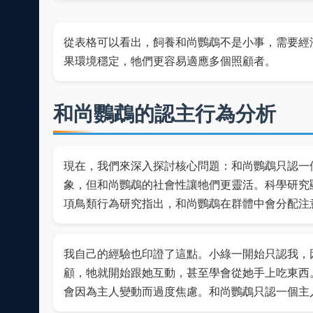
從表格可以看出，飼養和尚鸚鵡不是小事，需要經
果環境穩定，牠們更容易適應多個照顧者。
和尚鸚鵡的認主行為分析
現在，我們來深入探討核心問題：和尚鸚鵡只認一
象，但和尚鸚鵡的社會性讓牠們更靈活。科學研究
項鳥類行為研究指出，和尚鸚鵡在群體中會分配注
我自己的經驗也印證了這點。小綠一開始只認我，
顧，牠就開始跟她互動，甚至學會從她手上吃東西
會因為主人變動而過度焦慮。和尚鸚鵡只認一個主