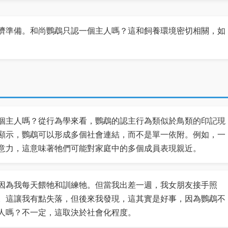
濟準備。和尚鸚鵡只認一個主人嗎？這和飼養環境密切相關，如
個主人嗎？從行為學來看，鸚鵡的認主行為類似於鳥類的印記現
顯示，鸚鵡可以形成多個社會連結，而不是單一依附。例如，一
意力，這意味著牠們可能對家庭中的多個成員表現親近。
因為我每天餵牠和訓練牠。但當我出差一週，我女朋友接手照
。這讓我有點失落，但後來我發現，這其實是好事，因為鸚鵡不
人嗎？不一定，這取決於社會化程度。