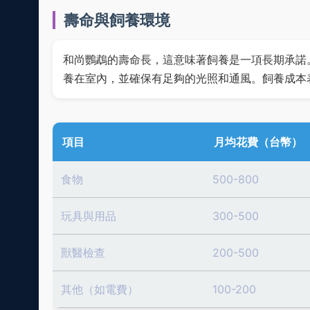
壽命與飼養環境
和尚鸚鵡的壽命長，這意味著飼養是一項長期承諾
養在室內，並確保有足夠的光照和通風。飼養成本
項目
月均花費（台幣）
食物
500-800
玩具與用品
300-500
獸醫檢查
200-500
其他（如電費）
100-200