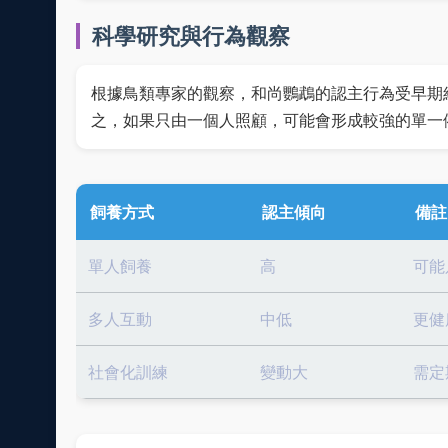
科學研究與行為觀察
根據鳥類專家的觀察，和尚鸚鵡的認主行為受早期
之，如果只由一個人照顧，可能會形成較強的單一
飼養方式
認主傾向
備註
單人飼養
高
可能
多人互動
中低
更健
社會化訓練
變動大
需定