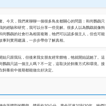
者。今天，我們來聊聊一個很多鳥友都關心的問題：和尚鸚鵡只
我的經驗和研究，我可以分享一些見解。很多人以為鸚鵡就像狗
和尚鸚鵡的社會行為相當複雜，牠們可以認多個主人，但也可能
故事到實用建議，一步步帶你了解真相。
開始只跟我玩，但後來我女朋友經常餵牠，牠就開始認她了。這
尚鸚鵡只認一個主人嗎？不一定，這取決於飼養方式和環境。接
在飼養前中後期都能做出好決定。
中等體型的鸚鵡，體長約30公分，壽命可達20到30年。牠們