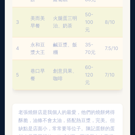
50-
美而美
火腿蛋三明
3
100
8/10
早餐
治、奶茶
元
永和豆
鹹豆漿、飯
35-
4
7.5/10
漿大王
糰
70元
60-
巷口早
創意貝果、
5
120
7/10
餐
咖啡
元
老張燒餅店是我個人的最愛，他們的燒餅烤得
酥脆，油條不會太油，搭配熱豆漿，完美。但
缺點是店面小，常常要等位子。陳記蛋餅的蛋