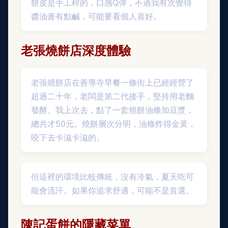
餅皮是手工桿的，口感Q彈，不過我有次覺得
醬油膏有點鹹，可能要看個人喜好。
老張燒餅店深度體驗
老張燒餅店在善導寺早餐一條街上已經經營了
超過二十年，老闆是第二代接手，堅持用老麵
發酵。我上次去，點了一套燒餅油條加豆漿，
總共才50元。燒餅層次分明，油條炸得金黃，
咬下去卡滋卡滋的。
但這裡的環境比較傳統，沒有冷氣，夏天吃可
能會流汗。如果你追求舒適，可能不是首選。
陳記蛋餅的隱藏菜單