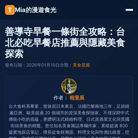
T
Mia的漫遊食光
善導寺早餐一條街全攻略：台
北必吃早餐店推薦與隱藏美食
探索
發布日期：2026年01月10日
分類：
美食星圖
作者：
程昱辰
台大食科系畢業，曾旅居日本東京、法國巴黎兩地三年，足跡踏
遍亞洲、歐美超過 20 個城市的資深美食探險家。不僅深耕中式
傳統小吃的底蘊，更鑽研法式精緻料理、日式居酒屋文化與異國
街頭美食的精髓。曾任知名美食雜誌專欄作家，累積超過 800
篇實地探店筆記，擅長從食材溯源、料理文化與性價比維度，挖