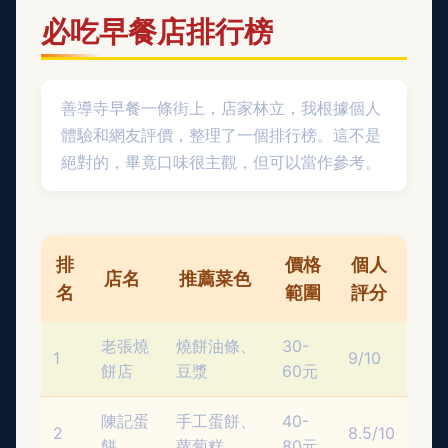
必吃早餐店排行榜
善導寺早餐一條街上，店家林立，我根據個人
體驗和網友評價，整理了一個排行榜。這不是
絕對的，畢竟口味很主觀，但可以當作參考。
排
價格
個人
店名
推薦菜色
名
範圍
評分
老張燒
燒餅油條、
30-
1
9/10
餅店
豆漿
60元
陳記蛋
手工蛋餅、
40-
2
8.5/10
餅
蘿蔔糕
80元