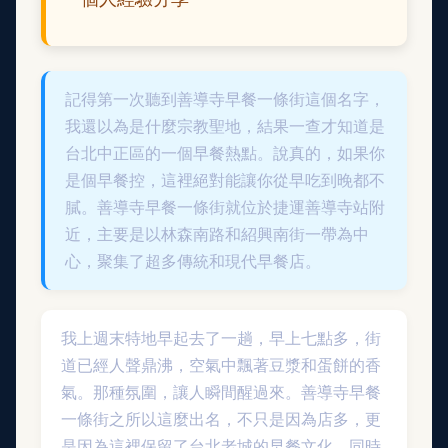
記得第一次聽到善導寺早餐一條街這個名字，
我還以為是什麼宗教聖地，結果一查才知道是
台北中正區的一個早餐熱點。說真的，如果你
是個早餐控，這裡絕對能讓你從早吃到晚都不
膩。善導寺早餐一條街就位於捷運善導寺站附
近，主要是以林森南路和紹興南街一帶為中
心，聚集了超多傳統和現代早餐店。
我上週末特地早起去了一趟，早上七點多，街
道已經人聲鼎沸，空氣中飄著豆漿和蛋餅的香
氣。那種氛圍，讓人瞬間醒過來。善導寺早餐
一條街之所以這麼出名，不只是因為店多，更
是因為這裡保留了台北老城的早餐文化，同時