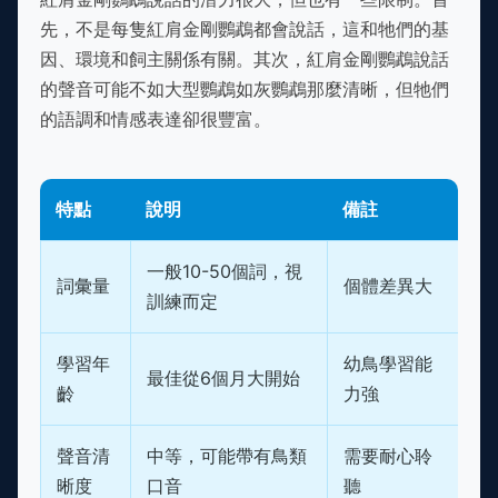
先，不是每隻紅肩金剛鸚鵡都會說話，這和牠們的基
因、環境和飼主關係有關。其次，紅肩金剛鸚鵡說話
的聲音可能不如大型鸚鵡如灰鸚鵡那麼清晰，但牠們
的語調和情感表達卻很豐富。
特點
說明
備註
一般10-50個詞，視
詞彙量
個體差異大
訓練而定
學習年
幼鳥學習能
最佳從6個月大開始
齡
力強
聲音清
中等，可能帶有鳥類
需要耐心聆
晰度
口音
聽