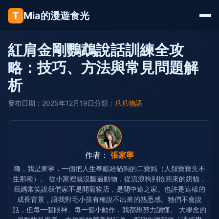
T
Mia的漫遊食光
紅肩金剛鸚鵡說話訓練全攻
略：技巧、方法與常見問題解
析
發布日期：2025年12月19日
分類：
爪爪物語
作者：
張家寧
嗨，我是家寧，一個把人生奉獻給貓狗的二寶媽（人類寶寶先不
生那種）。 從小家裡就沒斷過動物，從流浪狗到撿回來的奶貓，
我媽常笑說我們家不是開寵物店，是開中途之家。也許是這樣的
成長背景，讓我對毛小孩有種說不出來的熟悉感。牠們不會說
話，但每一個眼神、每一個小動作，我都想努力讀懂。 大學念的