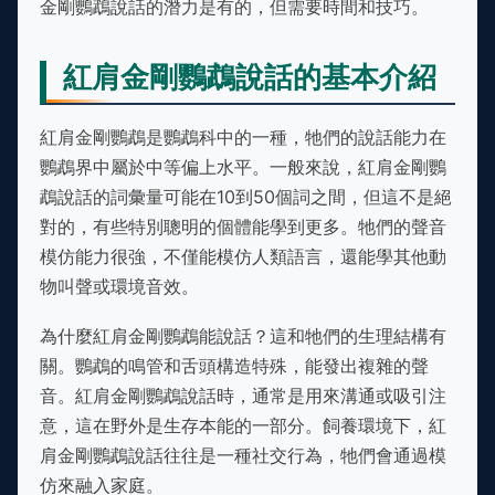
金剛鸚鵡說話的潛力是有的，但需要時間和技巧。
紅肩金剛鸚鵡說話的基本介紹
紅肩金剛鸚鵡是鸚鵡科中的一種，牠們的說話能力在
鸚鵡界中屬於中等偏上水平。一般來說，紅肩金剛鸚
鵡說話的詞彙量可能在10到50個詞之間，但這不是絕
對的，有些特別聰明的個體能學到更多。牠們的聲音
模仿能力很強，不僅能模仿人類語言，還能學其他動
物叫聲或環境音效。
為什麼紅肩金剛鸚鵡能說話？這和牠們的生理結構有
關。鸚鵡的鳴管和舌頭構造特殊，能發出複雜的聲
音。紅肩金剛鸚鵡說話時，通常是用來溝通或吸引注
意，這在野外是生存本能的一部分。飼養環境下，紅
肩金剛鸚鵡說話往往是一種社交行為，牠們會通過模
仿來融入家庭。