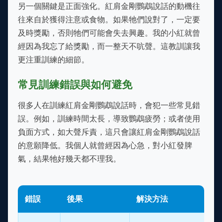
另一個關鍵是正面強化。紅肩金剛鸚鵡說話的動機往
往來自於獲得注意或食物。如果牠們說對了，一定要
及時獎勵，否則牠們可能會失去興趣。我的小紅就曾
經因為我忘了給獎勵，而一整天不吭聲。這教訓讓我
更注重訓練的細節。
常見訓練錯誤與如何避免
很多人在訓練紅肩金剛鸚鵡說話時，會犯一些常見錯
誤。例如，訓練時間太長，導致鸚鵡疲勞；或者使用
負面方式，如大聲斥責，這只會讓紅肩金剛鸚鵡說話
的意願降低。我個人就曾經因為心急，對小紅發脾
氣，結果牠好幾天都不理我。
錯誤
後果
解決方法