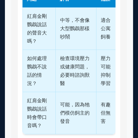
紅肩金剛
中等，不會像
適合
鸚鵡說話
大型鸚鵡那樣
公寓
的聲音大
吵鬧
飼養
嗎？
如何處理
檢查環境壓力
壓力
鸚鵡不說
或健康問題，
可能
話的情
必要時諮詢獸
抑制
況？
醫
學習
紅肩金剛
可能，因為牠
有趣
鸚鵡說話
們模仿飼主的
但無
時會帶口
發音
害
音嗎？