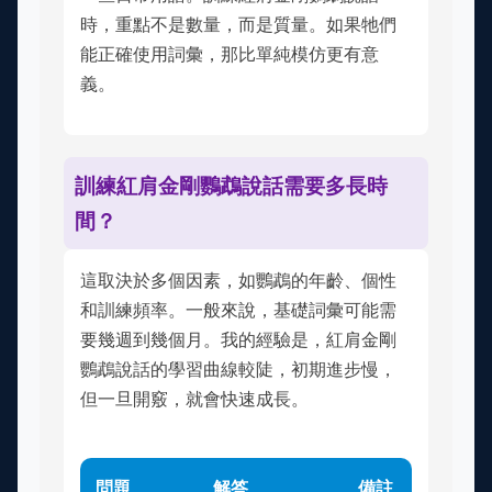
時，重點不是數量，而是質量。如果牠們
能正確使用詞彙，那比單純模仿更有意
義。
訓練紅肩金剛鸚鵡說話需要多長時
間？
這取決於多個因素，如鸚鵡的年齡、個性
和訓練頻率。一般來說，基礎詞彙可能需
要幾週到幾個月。我的經驗是，紅肩金剛
鸚鵡說話的學習曲線較陡，初期進步慢，
但一旦開竅，就會快速成長。
問題
解答
備註