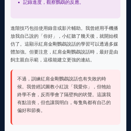
記錄進度，觀察鸚鵡的反應。
進階技巧包括使用錄音或影片輔助。我曾經用手機播
放我自己說的「你好」，小紅聽了幾天後，就開始模
仿了。這顯示紅肩金剛鸚鵡說話的學習可以透過多媒
體加強。但要注意，紅肩金剛鸚鵡說話時，最好是由
飼主親自示範，這樣能建立更強的連結。
不過，訓練紅肩金剛鸚鵡說話也有失敗的時
候。我曾經試圖教小紅說「我愛你」，但牠始
終學不會，反而學會了隔壁狗的吠聲。這讓我
有點沮喪，但也讓我明白，每隻鳥都有自己的
偏好和節奏。