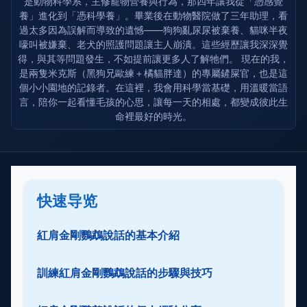
是動物科學系，主修寵物營養與行為，那四年讓我從「憑感覺
養」進化到「憑科學養」。畢業後在動物醫院做了三年助理，看
過太多因為誤解而導致的遺憾——狗狗亂尿尿被棄養、貓咪半夜
嚎叫被嫌棄、老犬的照護問題讓主人崩潰。這些經歷讓我深深覺
得，與其等問題發生，不如提前讓更多人了解牠們。 現在的我，
是兩隻米克斯（黑狗兄歐練＋橘貓胖達）的專屬鏟屎官，也是這
個小小園地的記錄者。在這裡，我會用科學當基礎，用溫暖當語
言，陪你一起看懂毛孩的心思，讓每一天的相處，都變成彼此生
命裡最好的時光。
快速导览
紅肩金剛鸚鵡說話的基本介紹
訓練紅肩金剛鸚鵡說話的步驟與技巧