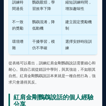
訓練時
鸚鵡厭煩，學
縮短訓練時間，
間過長
習效率下降
增加趣味性
不一致
鸚鵡混淆，降
建立固定獎勵機
的獎勵
低動機
制
環境嘈
干擾學習，模
選擇安靜時段訓
雜
仿不準確
練
從表格可以看出，訓練紅肩金剛鸚鵡說話需要細心和
耐心。我自己就從錯誤中學到，與其強迫，不如順其
自然。紅肩金剛鸚鵡說話本來就是一種自然行為，強
求只會適得其反。
紅肩金剛鸚鵡說話的個人經驗
分享