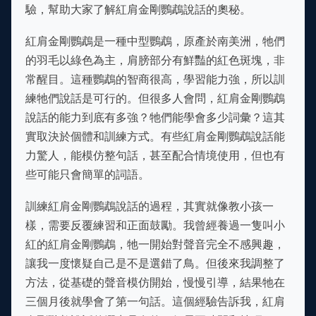
驗，幫助大家了解紅肩金剛鸚鵡說話的奧秘。
紅肩金剛鸚鵡是一種中型鸚鵡，原產於南美洲，牠們
的羽毛以綠色為主，肩膀部分有鮮豔的紅色斑塊，非
常醒目。這種鸚鵡的智商很高，學習能力強，所以訓
練牠們說話是可行的。但很多人會問，紅肩金剛鸚鵡
說話的能力到底有多強？牠們能學會多少詞彙？這其
實取決於個體和訓練方式。有些紅肩金剛鸚鵡說話能
力驚人，能模仿整句話，甚至配合情境使用，但也有
些可能只會簡單的詞語。
訓練紅肩金剛鸚鵡說話的過程，其實就像教小孩一
樣，需要反覆練習和正面鼓勵。我曾經養過一隻叫小
紅的紅肩金剛鸚鵡，牠一開始對聲音完全不感興趣，
讓我一度懷疑自己是不是選錯了鳥。但後來我調整了
方法，從基礎的聲音模仿開始，慢慢引導，結果牠在
三個月後就學會了第一句話。這個經驗告訴我，紅肩