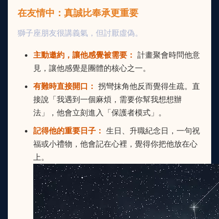
在友情中：真誠比奉承更重要
獅子座朋友很講義氣，但討厭虛偽。
主動邀約，讓他感覺被需要：
計畫聚會時問他意
見，讓他感覺是團體的核心之一。
有難時直接開口：
拐彎抹角他反而覺得生疏。直
接說「我遇到一個麻煩，需要你幫我想想辦
法」，他會立刻進入「保護者模式」。
記得他的重要日子：
生日、升職紀念日，一句祝
福或小禮物，他會記在心裡，覺得你把他放在心
上。