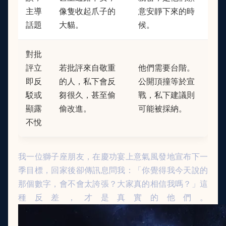
主導
像隻收起爪子的
意安靜下來的時
話題
大貓。
候。
對批
評立
若批評來自敬重
他們需要台階。
即反
的人，私下會反
公開頂撞等於宣
駁或
芻很久，甚至偷
戰，私下建議則
顯露
偷改進。
可能被採納。
不悅
我一位獅子座朋友，在慶功宴上意氣風發地宣布下一
季目標，回家後卻傳訊息問我：「你覺得我今天說的
那個數字，會不會太誇張？大家真的相信我嗎？」這
種反差，才是真實的他們。