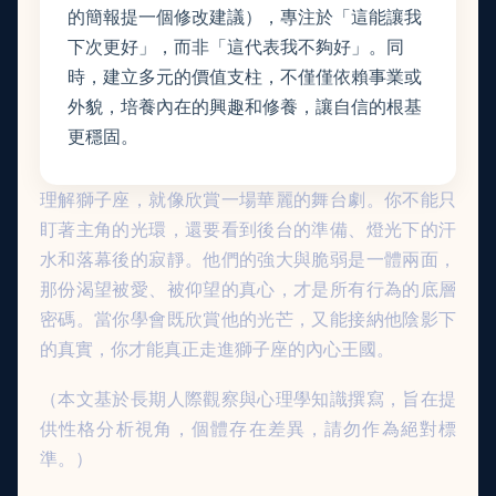
的簡報提一個修改建議），專注於「這能讓我
下次更好」，而非「這代表我不夠好」。同
時，建立多元的價值支柱，不僅僅依賴事業或
外貌，培養內在的興趣和修養，讓自信的根基
更穩固。
理解獅子座，就像欣賞一場華麗的舞台劇。你不能只
盯著主角的光環，還要看到後台的準備、燈光下的汗
水和落幕後的寂靜。他們的強大與脆弱是一體兩面，
那份渴望被愛、被仰望的真心，才是所有行為的底層
密碼。當你學會既欣賞他的光芒，又能接納他陰影下
的真實，你才能真正走進獅子座的內心王國。
（本文基於長期人際觀察與心理學知識撰寫，旨在提
供性格分析視角，個體存在差異，請勿作為絕對標
準。）