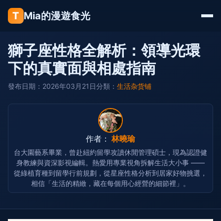
T
Mia的漫遊食光
獅子座性格全解析：領導光環
下的真實面與相處指南
發布日期：2026年03月21日
分類：
生活杂货铺
作者：
林曉瑜
台大園藝系畢業，曾赴紐約留學攻讀休閒管理碩士，現為認證健
身教練與資深影視編輯。熱愛用專業視角拆解生活大小事 ——
從綠植育種到留學行前規劃，從星座性格分析到居家好物挑選，
相信「生活的精緻，藏在每個用心經營的細節裡」。