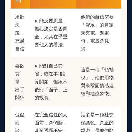
前)
果斷
他們的自信需要
可能反覆思量，
決
「觀眾」的肯定
擔心決定是否周
策，
來充電。獨處
全，尤其在乎重
充滿
時，電量會耗
要他人的看法。
自信
損。
喜歡
可能對自己節
這是一種「領袖
買
省，或在事後計
稅」，他們用物
單，
算開銷，但絕不
質來鞏固情感連
出手
後悔「面子」上
結和地位象徵。
闊綽
的投資。
侃侃
在完全信任的人
話多是一種社交
而
面前，會傾聽，
保護色。真正的
談，
甚至透露不安，
親密，是他們願