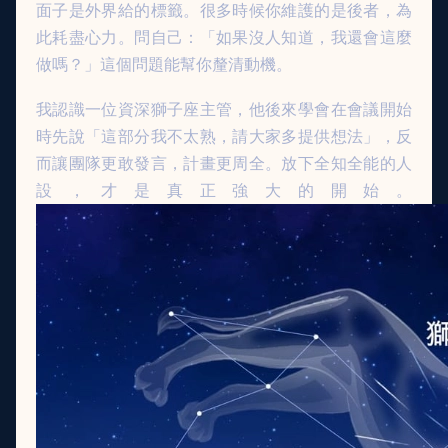
面子是外界給的標籤。很多時候你維護的是後者，為
此耗盡心力。問自己：「如果沒人知道，我還會這麼
做嗎？」這個問題能幫你釐清動機。
我認識一位資深獅子座主管，他後來學會在會議開始
時先說「這部分我不太熟，請大家多提供想法」，反
而讓團隊更敢發言，計畫更周全。放下全知全能的人
設，才是真正強大的開始。