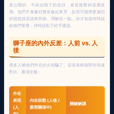
是公開的、不給台階下的批評，會直接擊碎這層玻
璃。他們不會像巨蟹座躲起來哭，反而可能用更激烈
的憤怒或否認來防衛。理解這一點，你才知道何時該
給他們掌聲，何時該私下給予建議。
獅子座的內外反差：人前 vs. 人
後
很多人被他們外在的火焰騙了。這張表格能幫你快速
對比，看清全貌：
外在
表現
內在狀態 (人後 /
關鍵解讀
(人
親密關係中)