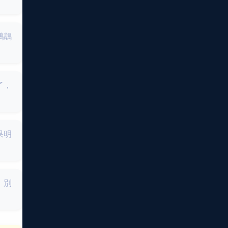
鸚鵡
了，
果明
，別