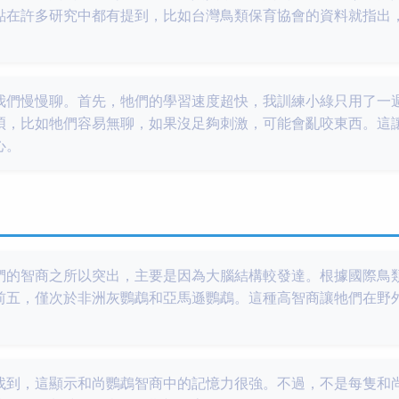
點在許多研究中都有提到，比如台灣鳥類保育協會的資料就指出
我們慢慢聊。首先，牠們的學習速度超快，我訓練小綠只用了一
煩，比如牠們容易無聊，如果沒足夠刺激，可能會亂咬東西。這
心。
們的智商之所以突出，主要是因為大腦結構較發達。根據國際鳥
前五，僅次於非洲灰鸚鵡和亞馬遜鸚鵡。這種高智商讓牠們在野
找到，這顯示和尚鸚鵡智商中的記憶力很強。不過，不是每隻和