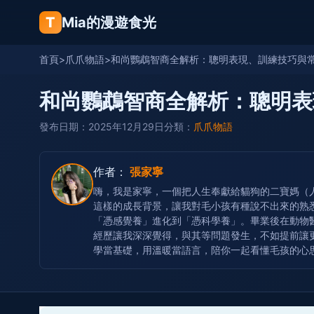
T
Mia的漫遊食光
首頁
>
爪爪物語
>
和尚鸚鵡智商全解析：聰明表現、訓練技巧與
和尚鸚鵡智商全解析：聰明表
發布日期：2025年12月29日
分類：
爪爪物語
作者：
張家寧
嗨，我是家寧，一個把人生奉獻給貓狗的二寶媽（
這樣的成長背景，讓我對毛小孩有種說不出來的熟
「憑感覺養」進化到「憑科學養」。畢業後在動物
經歷讓我深深覺得，與其等問題發生，不如提前讓
學當基礎，用溫暖當語言，陪你一起看懂毛孩的心