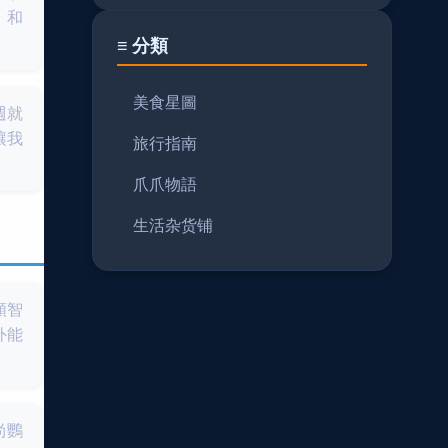
，和
≡ 分類
美食星圖
週就
讓我
旅行指南
爪爪物語
生活杂货铺
類智
外能
尚鸚