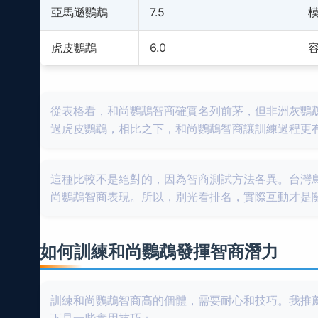
亞馬遜鸚鵡
7.5
虎皮鸚鵡
6.0
從表格看，和尚鸚鵡智商確實名列前茅，但非洲灰鸚
過虎皮鸚鵡，相比之下，和尚鸚鵡智商讓訓練過程更
這種比較不是絕對的，因為智商測試方法各異。台灣
尚鸚鵡智商表現。所以，別光看排名，實際互動才是
如何訓練和尚鸚鵡發揮智商潛力
訓練和尚鸚鵡智商高的個體，需要耐心和技巧。我推