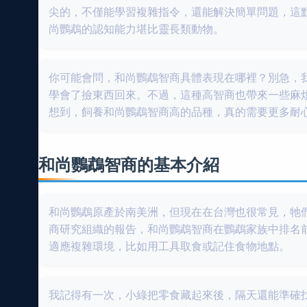
尖的，不僅能學習複雜指令，還能解決簡單問題，這
尚鸚鵡的認知能力堪比靈長類動物。
你可能會問，和尚鸚鵡智商具體表現在哪裡？別急，
學會了撿東西回來。不過，這種高智商也帶來一些麻
想到，飼養和尚鸚鵡智商高的品種，真的需要更多耐
和尚鸚鵡智商的基本介紹
和尚鸚鵡原產於南美洲，但現在在台灣也很常見，牠
商研究組織的報告，和尚鸚鵡智商在鸚鵡家族中排名
適應複雜環境，比如用工具取食或記住食物地點。
我記得有一次，小綠把零食藏起來後，隔天還能準確