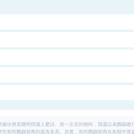
那傢伙簡直聰明得讓人驚訝。第一次見到牠時，我還以為鸚鵡都
研究和尚鸚鵡智商到底有多高。其實，和尚鸚鵡智商在鳥類中算