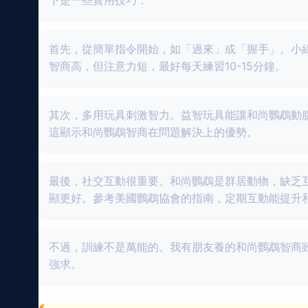
下是一些實用技巧：
首先，從簡單指令開始，如「過來」或「握手」。小
智商高，但注意力短，最好每天練習10-15分鐘。
其次，多用玩具刺激智力。益智玩具能讓和尚鸚鵡動
這顯示和尚鸚鵡智商在問題解決上的優勢。
最後，社交互動很重要。和尚鸚鵡是群居動物，缺乏
顯更好。參考美國鸚鵡協會的指南，定期互動能提升
不過，訓練不是萬能的。我有朋友養的和尚鸚鵡智商
強求。