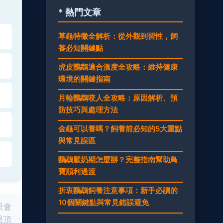
* 熱門文章
草龜特徵全解析：從外觀到習性，飼
養必知關鍵點
虎皮鸚鵡適合溫度全攻略：維持健康
環境的關鍵指南
月輪鸚鵡咬人全攻略：原因解析、預
防技巧與處理方法
金龜可以養嗎？飼養前必知的5大重點
與常見誤區
鸚鵡厭奶期怎麼辦？完整指南幫助鳥
寶順利過渡
折衷鸚鵡飼養注意事項：新手必讀的
10個關鍵點與常見錯誤避免
只會
是頂