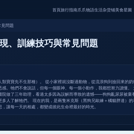
首頁
旅行指南
爪爪物語
生活杂货铺
美食星圖
常見問題
現、訓練技巧與常見問題
人類寶寶先不生那種）。 從小家裡就沒斷過動物，從流浪狗到撿回來的
悉感。牠們不會說話，但每一個眼神、每一個小動作，我都想努力讀懂。
醫院做了三年助理，看過太多因為誤解而導致的遺憾——狗狗亂尿尿被棄
更多人了解牠們。 現在的我，是兩隻米克斯（黑狗兄歐練＋橘貓胖達）
思，讓每一天的相處，都變成彼此生命裡最好的時光。