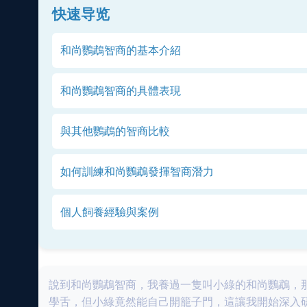
快速导览
和尚鸚鵡智商的基本介紹
和尚鸚鵡智商的具體表現
與其他鸚鵡的智商比較
如何訓練和尚鸚鵡發揮智商潛力
個人飼養經驗與案例
說到和尚鸚鵡智商，我養過一隻叫小綠的和尚鸚鵡，
學舌，但小綠竟然能自己開籠子門，這讓我開始深入