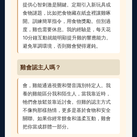
提供心智刺激是關鍵。定期引入新玩具或
食物謎題，比如把食物藏在紙盒裡讓雞啄
開。訓練簡單指令，用食物獎勵。但別過
度，雞也需要休息。我的經驗是，每天花
10分鐘互動就能明顯提升雞的響應能力。
避免單調環境，否則雞會變得遲鈍。
雞會認主人嗎？
會，雞能通過視覺和聲音識別特定人。我
養的雞能區分我和陌生人，當我靠近時，
牠們會放鬆並靠近討食。但雞的認主方式
不像狗那樣熱情，更多是基於食物和安全
關聯。如果你經常餵食和溫柔互動，雞會
把你當成群體一部分。