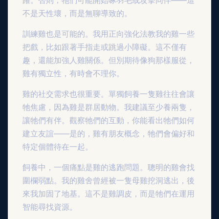
躍。否則，牠們可能開始啄羽毛或攻擊同伴——這
不是天性壞，而是無聊導致的。
訓練雞也是可能的。我用正向強化法教我的雞一些
把戲，比如跟著手指走或跳過小障礙。這不僅有
趣，還能加強人雞關係。但別期待像狗那樣服從，
雞有獨立性，有時會不理你。
雞的社交需求也很重要。單獨飼養一隻雞往往會讓
牠焦慮，因為雞是群居動物。我建議至少養兩隻，
讓牠們有伴。觀察牠們的互動，你能看出牠們如何
建立友誼——是的，雞有朋友概念，牠們會偏好和
特定個體待在一起。
飼養中，一個痛點是雞的逃跑問題。聰明的雞會找
圍欄弱點。我的雞舍曾經被一隻母雞挖洞逃出，後
來我加固了地基。這不是雞調皮，而是牠們在運用
智能尋找資源。