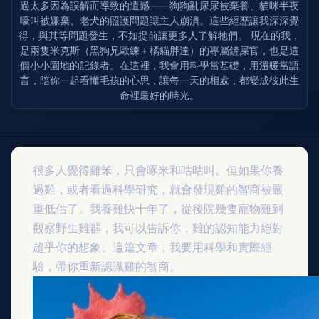
過太多因為誤解而導致的遺憾——狗狗亂尿尿被棄養、貓咪半夜
嚎叫被嫌棄、老犬的照護問題讓主人崩潰。這些經歷讓我深深覺
得，與其等問題發生，不如提前讓更多人了解牠們。 現在的我，
是兩隻米克斯（黑狗兄歐練＋橘貓胖達）的專屬鏟屎官，也是這
個小小園地的記錄者。在這裡，我會用科學當基礎，用溫暖當語
言，陪你一起看懂毛孩的心思，讓每一天的相處，都變成彼此生
命裡最好的時光。
很多人覺得雞笨，只會啄米和咕咕叫。但如果你養
過雞，或者看過科學研究，就會發現雞的智商被嚴
重低估了。我養雞快十年了，從後院幾隻寵物雞到
觀察野生雞群，我可以告訴你，雞的認知能力絕對
超乎你的想象。這篇文章，我要用科學和實際經
驗，帶你重新認識雞的智商。