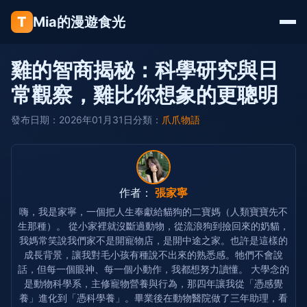
T
Mia的漫遊食光
雞的智商揭秘：科學研究與日
常觀察，雞比你想象的更聰明
發布日期：2026年01月31日
分類：
爪爪物語
作者：
張家寧
嗨，我是家寧，一個把人生奉獻給貓狗的二寶媽（人類寶寶先不
生那種）。 從小家裡就沒斷過動物，從流浪狗到撿回來的奶貓，
我媽常笑說我們家不是開寵物店，是開中途之家。也許是這樣的
成長背景，讓我對毛小孩有種說不出來的熟悉感。牠們不會說
話，但每一個眼神、每一個小動作，我都想努力讀懂。 大學念的
是動物科學系，主修寵物營養與行為，那四年讓我從「憑感覺
養」進化到「憑科學養」。畢業後在動物醫院做了三年助理，看