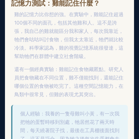
記憶力測試：雞能記住什麼？
雞的記憶力比你想的強。在實驗中，雞能記住超過
100個不同的面孔，包括其他雞和人。這不是誇
張，我自己的雞就能區分我和家人，每次我靠近，
牠們會咕咕叫討食物，但我太太靠近，牠們就比較
冷淡。科學家認為，雞的視覺記憶系統很發達，這
幫助牠們在群體中建立社會階級。
還有一個經典實驗：雞能記住食物藏匿點。研究人
員把食物藏在不同位置，雞不僅能找到，還能記住
哪個位置的食物被吃完了。這種空間記憶能力，在
鳥類中很常見，但雞的表現尤其突出。
個人經驗：我養的一隻母雞叫小黃，有一次我
把牠的蛋暫時移到別處，牠居然花了兩天時
間，每天繞著院子找，最後在工具棚後面找到
了。這不是巧合，因為牠之後每次生蛋都會去