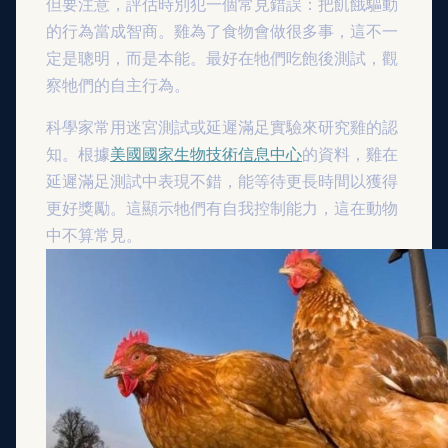
但要注意，評估時別犯一個常見錯誤：把飢餓驅動
的行為當成智商。雞為了食物會做很多事，這不一
定是聰明，而是本能。最好在牠們吃飽後測試，觀
察牠們的自主行為。
科學家常用迷宮測試或延遲滿足實驗來研究雞的認
知。根據
美國國家生物技術信息中心
的資料，雞在
延遲滿足測試中表現不錯，能等待更長時間以獲得
更好獎勵。這顯示牠們有自我控制能力，這在動物
中不算常見。