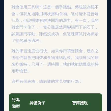
雞會使用工具嗎？這是一個爭議點。傳統認為雞不
會，但我見過雞用樹枝撥動食物。這可能不是普遍
行為，但說明雞有解決問題的潛力。有一次，我的
雞舍門卡住了，一隻公雞居然用腳踢門下的石子，
試圖讓門移動。雖然沒成功，但這種嘗試行為顯示
了牠的思考過程。
雞的學習速度也很快。如果你用哨聲餵食，幾次之
後牠們就會把哨聲和食物連結起來。我訓練我的雞
來吃飯時，只用了一週時間，牠們就能聽懂我的特
定呼喚聲。
這裡有個表格，總結雞的常見智能行為：
行為
具體例子
智商體現
類型