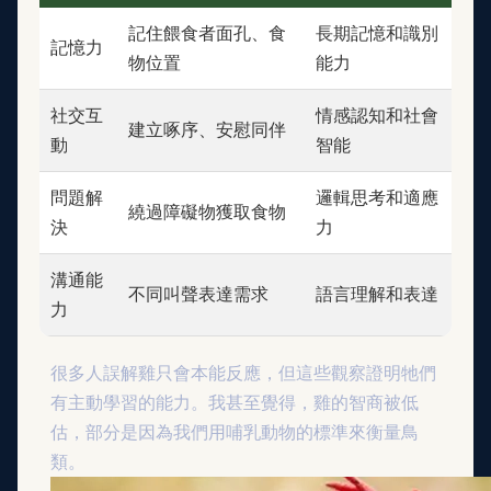
記住餵食者面孔、食
長期記憶和識別
記憶力
物位置
能力
社交互
情感認知和社會
建立啄序、安慰同伴
動
智能
問題解
邏輯思考和適應
繞過障礙物獲取食物
決
力
溝通能
不同叫聲表達需求
語言理解和表達
力
很多人誤解雞只會本能反應，但這些觀察證明牠們
有主動學習的能力。我甚至覺得，雞的智商被低
估，部分是因為我們用哺乳動物的標準來衡量鳥
類。