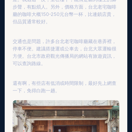
步聲，有點煩人。另外，價格方面，台北老宅咖啡
廳的咖啡大概150-250元台幣一杯，比連鎖店貴，
但品質通常較好。
交通也是問題，許多台北老宅咖啡廳藏在巷弄裡，
停車不便。建議搭捷運或公車去，台北大眾運輸很
方便。台北市政府觀光傳播局的網站有旅遊資訊，
可以查詢路線。
還有啊，有些店有低消或時間限制，最好先上網查
一下，免得白跑一趟。