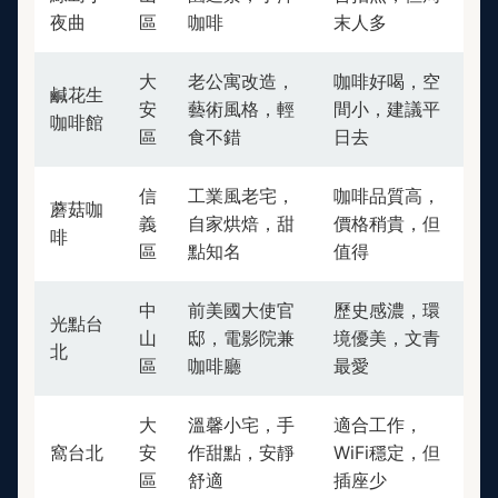
夜曲
區
咖啡
末人多
大
老公寓改造，
咖啡好喝，空
鹹花生
安
藝術風格，輕
間小，建議平
咖啡館
區
食不錯
日去
信
工業風老宅，
咖啡品質高，
蘑菇咖
義
自家烘焙，甜
價格稍貴，但
啡
區
點知名
值得
中
前美國大使官
歷史感濃，環
光點台
山
邸，電影院兼
境優美，文青
北
區
咖啡廳
最愛
大
溫馨小宅，手
適合工作，
窩台北
安
作甜點，安靜
WiFi穩定，但
區
舒適
插座少