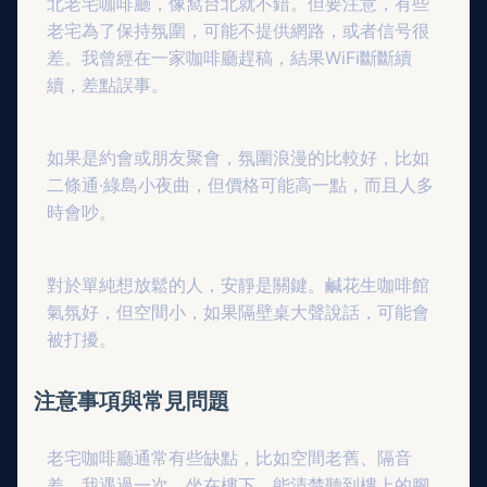
北老宅咖啡廳，像窩台北就不錯。但要注意，有些
老宅為了保持氛圍，可能不提供網路，或者信号很
差。我曾經在一家咖啡廳趕稿，結果WiFi斷斷續
續，差點誤事。
如果是約會或朋友聚會，氛圍浪漫的比較好，比如
二條通·綠島小夜曲，但價格可能高一點，而且人多
時會吵。
對於單純想放鬆的人，安靜是關鍵。鹹花生咖啡館
氣氛好，但空間小，如果隔壁桌大聲說話，可能會
被打擾。
注意事項與常見問題
老宅咖啡廳通常有些缺點，比如空間老舊、隔音
差。我遇過一次，坐在樓下，能清楚聽到樓上的腳