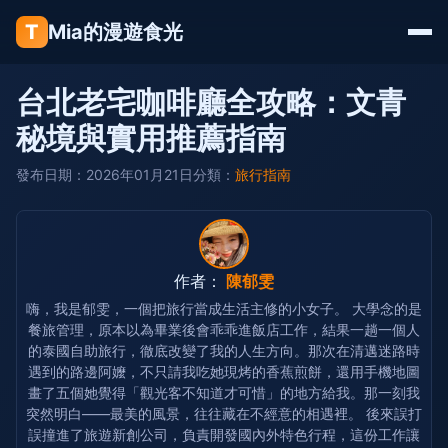
T
Mia的漫遊食光
台北老宅咖啡廳全攻略：文青
秘境與實用推薦指南
發布日期：2026年01月21日
分類：
旅行指南
作者：
陳郁雯
嗨，我是郁雯，一個把旅行當成生活主修的小女子。 大學念的是
餐旅管理，原本以為畢業後會乖乖進飯店工作，結果一趟一個人
的泰國自助旅行，徹底改變了我的人生方向。那次在清邁迷路時
遇到的路邊阿嬤，不只請我吃她現烤的香蕉煎餅，還用手機地圖
畫了五個她覺得「觀光客不知道才可惜」的地方給我。那一刻我
突然明白——最美的風景，往往藏在不經意的相遇裡。 後來誤打
誤撞進了旅遊新創公司，負責開發國內外特色行程，這份工作讓