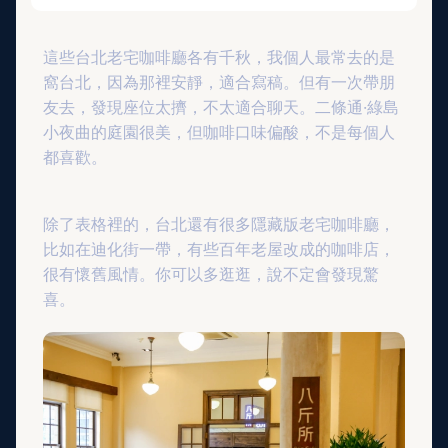
這些台北老宅咖啡廳各有千秋，我個人最常去的是
窩台北，因為那裡安靜，適合寫稿。但有一次帶朋
友去，發現座位太擠，不太適合聊天。二條通·綠島
小夜曲的庭園很美，但咖啡口味偏酸，不是每個人
都喜歡。
除了表格裡的，台北還有很多隱藏版老宅咖啡廳，
比如在迪化街一帶，有些百年老屋改成的咖啡店，
很有懷舊風情。你可以多逛逛，說不定會發現驚
喜。