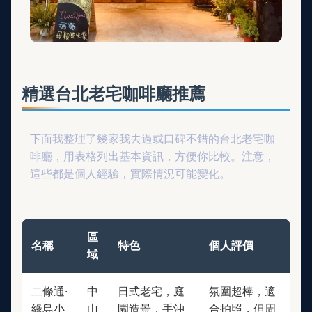
精選台北老宅咖啡廳推薦
下面我整理了幾家我去過或口碑不錯的台北老宅咖
啡廳，用表格列出基本資訊，方便你比較。注意，
這些都是個人經驗，實際情況可能變化。
區
名稱
特色
個人評價
域
二條通·
中
日式老宅，庭
氛圍超棒，適
綠島小
山
園造景，手沖
合拍照，但周