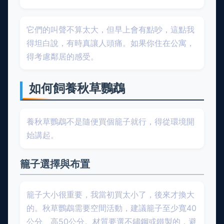
它們的叫聲不算太大，但早上會有點吵，這點我
得坦白說，有時真讓人頭痛。如果你住在公寓，
得考慮鄰居的感受。
如何飼養秋草鸚鵡
養秋草鸚鵡不是隨便買個籠子就行，得從環境開
始講起。
籠子選擇與布置
籠子大小很重要，我當初買太小了，後來才換大
的。秋草鸚鵡需要空間活動，建議籠子至少寬40
公分、高50公分。材質要選不鏽鋼或鐵製的，避