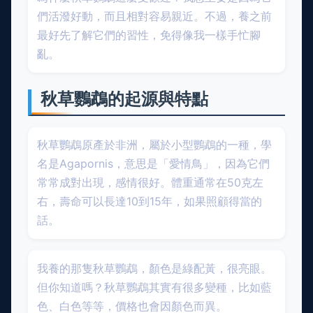
們活潑好動，而且相對容易親近。不過，養之前
最好先了解它們的習性，免得像我一樣手忙腳
亂。
秋草鸚鵡的起源與特點
秋草鸚鵡原產於非洲，屬於小型鸚鵡的一種，學
名是Agapornis，意思是「愛情鳥」，因為它們
常常成對出現，感情很好。體重通常在50克左
右，壽命可以長達10到15年，如果照顧得當的
話。
我養的那隻秋草鸚鵡，顏色是綠配黃，很亮眼。
但你知道嗎？秋草鸚鵡其實有很多變種，比如藍
色、白色等等，價格也會因顏色而異。