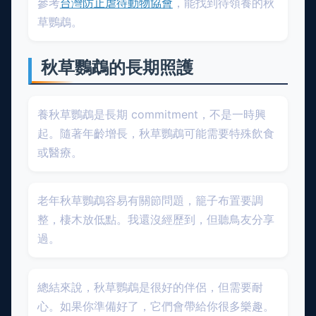
參考
台灣防止虐待動物協會
，能找到待領養的秋
草鸚鵡。
秋草鸚鵡的長期照護
養秋草鸚鵡是長期 commitment，不是一時興
起。隨著年齡增長，秋草鸚鵡可能需要特殊飲食
或醫療。
老年秋草鸚鵡容易有關節問題，籠子布置要調
整，棲木放低點。我還沒經歷到，但聽鳥友分享
過。
總結來說，秋草鸚鵡是很好的伴侶，但需要耐
心。如果你準備好了，它們會帶給你很多樂趣。