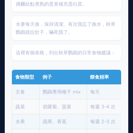
偶爾給點煮熟的蛋黃補充蛋白質。
水要每天換，保持清潔。有次我忘了換水，秋草
鸚鵡就拉肚子，嚇死我了。
這裡有個表格，列出秋草鸚鵡的日常食物建議：
食物類型
例子
餵食頻率
主食
鸚鵡專用種子 mix
每天
蔬菜
胡蘿蔔、菠菜
每週 3-4 次
水果
蘋果、香蕉
每週 2-3 次