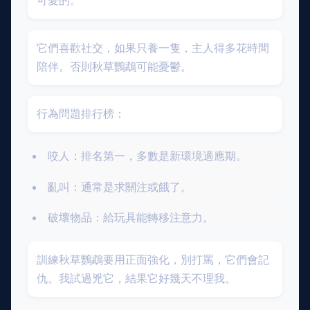
可愛的。
它們喜歡社交，如果只養一隻，主人得多花時間
陪伴。否則秋草鸚鵡可能憂鬱。
行為問題排行榜：
咬人：排名第一，多數是新環境適應期。
亂叫：通常是求關注或餓了。
破壞物品：給玩具能轉移注意力。
訓練秋草鸚鵡要用正面強化，別打罵，它們會記
仇。我試過兇它，結果它好幾天不理我。