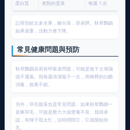
蛋白質
煮熟的蛋黃
每週 1 次
記得別給太多水果，糖分高，容易胖。秋草鸚鵡
如果過重，活動力會下降。
常見健康問題與預防
秋草鸚鵡容易有呼吸道問題，可能是籠子太潮濕
或不通風。我每週清潔籠子一次，用稀釋的白醋
消毒，效果不錯。
另外，羽毛脫落也是常見問題。如果秋草鸚鵡一
直啄羽毛，可能是壓力大或營養不良。我得承
認，有陣子我太忙，沒時間陪它，它就開始掉
毛。