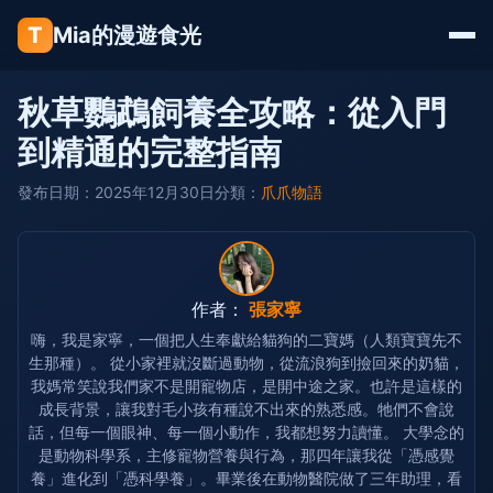
T
Mia的漫遊食光
秋草鸚鵡飼養全攻略：從入門
到精通的完整指南
發布日期：2025年12月30日
分類：
爪爪物語
作者：
張家寧
嗨，我是家寧，一個把人生奉獻給貓狗的二寶媽（人類寶寶先不
生那種）。 從小家裡就沒斷過動物，從流浪狗到撿回來的奶貓，
我媽常笑說我們家不是開寵物店，是開中途之家。也許是這樣的
成長背景，讓我對毛小孩有種說不出來的熟悉感。牠們不會說
話，但每一個眼神、每一個小動作，我都想努力讀懂。 大學念的
是動物科學系，主修寵物營養與行為，那四年讓我從「憑感覺
養」進化到「憑科學養」。畢業後在動物醫院做了三年助理，看