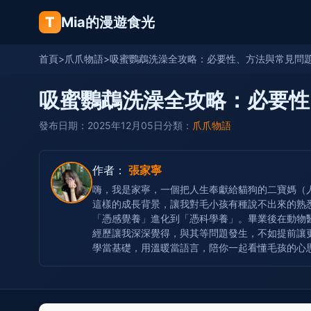
T
Mia的漫遊食光
首頁
>
爪爪物語
>
吸蜜鸚鵡洗澡全攻略：必要性、方法與常見問
吸蜜鸚鵡洗澡全攻略：必要性
發布日期：2025年12月05日
分類：
爪爪物語
作者：
張家寧
嗨，我是家寧，一個把人生奉獻給貓狗的二寶媽（
這樣的成長背景，讓我對毛小孩有種說不出來的熟
「憑感覺養」進化到「憑科學養」。畢業後在動物
經歷讓我深深覺得，與其等問題發生，不如提前讓
學當基礎，用溫暖當語言，陪你一起看懂毛孩的心