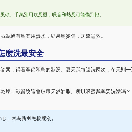
然風乾。千萬別用吹風機，噪音和熱風可能傷到牠。
。我聽過有鳥友用熱水，結果鳥燙傷，送醫急救。
怎麼洗最安全
準答案，得看季節和鳥的狀況。夏天我每週洗兩次，冬天則一
得乾燥，獸醫說這會破壞天然油脂。所以吸蜜鸚鵡要洗澡嗎？
小心，因為新羽毛較脆弱。