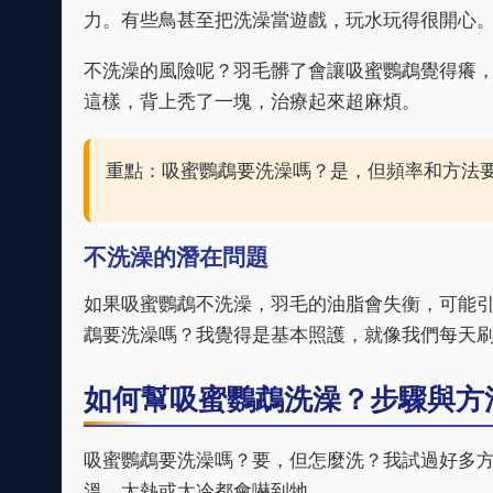
力。有些鳥甚至把洗澡當遊戲，玩水玩得很開心
不洗澡的風險呢？羽毛髒了會讓吸蜜鸚鵡覺得癢
這樣，背上秃了一塊，治療起來超麻煩。
重點：吸蜜鸚鵡要洗澡嗎？是，但頻率和方法
不洗澡的潛在問題
如果吸蜜鸚鵡不洗澡，羽毛的油脂會失衡，可能
鵡要洗澡嗎？我覺得是基本照護，就像我們每天
如何幫吸蜜鸚鵡洗澡？步驟與方
吸蜜鸚鵡要洗澡嗎？要，但怎麼洗？我試過好多
溫，太熱或太冷都會嚇到牠。