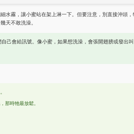
到細水霧，讓小蜜站在架上淋一下。但要注意，別直接沖頭，
好幾天不敢洗澡。
們自己會給訊號。像小蜜，如果想洗澡，會張開翅膀或發出叫
議。
洗，那時牠最放鬆。