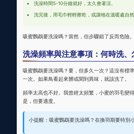
洗澡時間5-10分鐘就好，太久會著涼。
洗完後，用毛巾輕輕擦乾，或讓牠在溫暖處自
吸蜜鸚鵡要洗澡嗎？當然，但步驟錯了反而危險
洗澡頻率與注意事項：何時洗、
吸蜜鸚鵡要洗澡嗎？要，但多久一次？這沒有標
一次。如果鳥看起來髒或聞到異味，就該洗了。
頻率太高也不好。我曾經太頻繁，小蜜的羽毛變
是，但要適度。
小提醒：吸蜜鸚鵡要洗澡嗎？在換羽期要特別