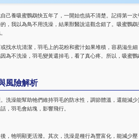
我自己養吸蜜鸚鵡快五年了，一開始也搞不清楚。記得第一次
髒的，我以為鳥不用洗澡，結果獸醫說這觀念錯了。吸蜜鸚鵡
牠。
雨或找水坑清潔，羽毛上的花粉和蜜汁如果堆積，容易滋生細
鵡因為不洗澡，羽毛變黃還掉毛，看了真心疼。所以，吸蜜鸚
與風險解析
理。洗澡能幫助牠們維持羽毛的防水性，調節體溫，還能減少
的話，羽毛會結塊，影響飛行。
澡後，牠明顯更活潑。其次，洗澡是種行為豐富化，能減少壓