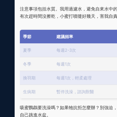
注意事項包括水質。我用過濾水，避免自來水中
有次趕時間沒擦乾，小蜜打噴嚏好幾天，害我自
季節
建議頻率
夏季
每週2-3次
冬季
每週1次
換羽期
每週1次，輕柔處理
生病期
暫停洗澡，諮詢獸醫
吸蜜鸚鵡要洗澡嗎？如果牠抗拒怎麼辦？別強迫
自己跳進水盆。