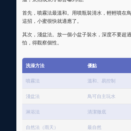
首先，噴霧法最溫和。用噴瓶裝清水，輕輕噴在
這招，小蜜很快就適應了。
其次，淺盆法。放一個小盆子裝水，深度不要超
怕，得觀察個性。
洗澡方法
優點
噴霧法
溫和、易控制
淺盆法
鳥可自主玩水
淋浴法
清潔徹底
自然法（雨天）
最自然