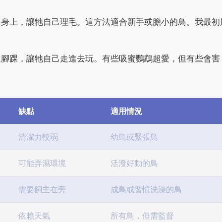
鳥身上，讓牠自己理毛。這方法適合新手或膽小的鳥。我最初
過腳踝，讓牠自己走進去玩。有些吸蜜鸚鵡超愛，但有些會害
缺點
適用情況
清潔力較弱
幼鳥或緊張鳥
可能弄濕環境
活潑好動的鳥
需要飼主在旁
成鳥或習慣洗澡的鳥
依賴天氣
所有鳥，但需監督