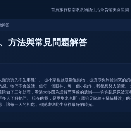
首頁
旅行指南
爪爪物語
生活杂货铺
美食星圖
題解答
、方法與常見問題解答
人類寶寶先不生那種）。 從小家裡就沒斷過動物，從流浪狗到撿回來的
悉感。牠們不會說話，但每一個眼神、每一個小動作，我都想努力讀懂。
醫院做了三年助理，看過太多因為誤解而導致的遺憾——狗狗亂尿尿被棄
更多人了解牠們。 現在的我，是兩隻米克斯（黑狗兄歐練＋橘貓胖達）
思，讓每一天的相處，都變成彼此生命裡最好的時光。