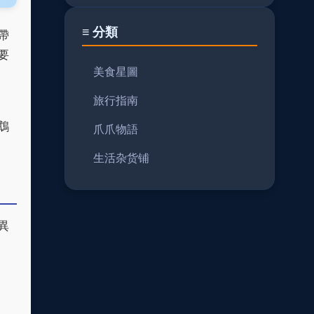
≡ 分類
帶
要
美食星圖
旅行指南
鵡
爪爪物語
生活杂货铺
異