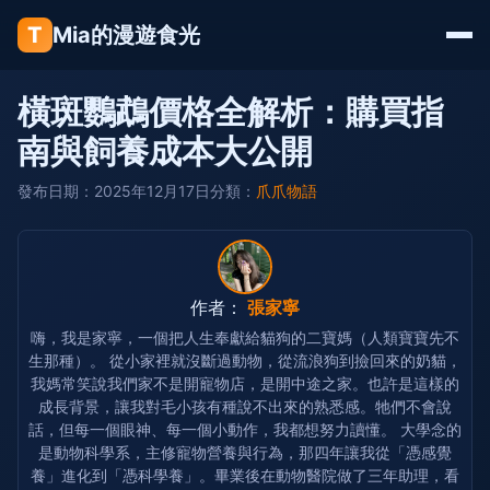
T
Mia的漫遊食光
橫斑鸚鵡價格全解析：購買指
南與飼養成本大公開
發布日期：2025年12月17日
分類：
爪爪物語
作者：
張家寧
嗨，我是家寧，一個把人生奉獻給貓狗的二寶媽（人類寶寶先不
生那種）。 從小家裡就沒斷過動物，從流浪狗到撿回來的奶貓，
我媽常笑說我們家不是開寵物店，是開中途之家。也許是這樣的
成長背景，讓我對毛小孩有種說不出來的熟悉感。牠們不會說
話，但每一個眼神、每一個小動作，我都想努力讀懂。 大學念的
是動物科學系，主修寵物營養與行為，那四年讓我從「憑感覺
養」進化到「憑科學養」。畢業後在動物醫院做了三年助理，看