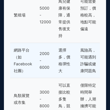
鳥兒健
可能需要
5000
康有保
預訂，價
繁殖場
-
障，通
格較高，
12000
常提供
地點可能
售後支
偏遠
持
網路平台
選擇
風險高，
2000
（如
多，價
可能遇到
-
Facebook
格彈性
詐騙或健
6000
社團）
大
康問題鳥
可以直
僅限特定
3000
接比較
時間舉
鳥類展覽
-
多隻
辦，人潮
或市集
8000
鳥，競
擁擠可能