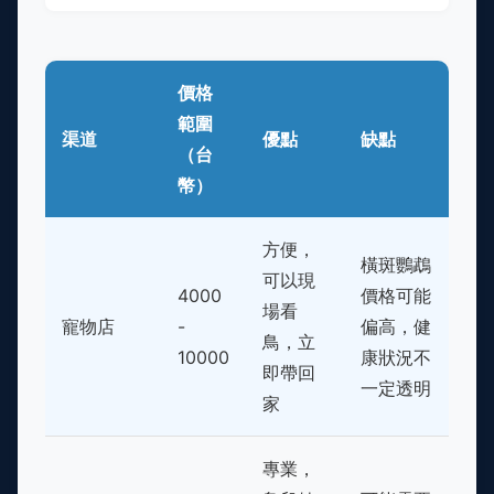
價格
範圍
渠道
優點
缺點
（台
幣）
方便，
橫斑鸚鵡
可以現
4000
價格可能
場看
寵物店
-
偏高，健
鳥，立
10000
康狀況不
即帶回
一定透明
家
專業，