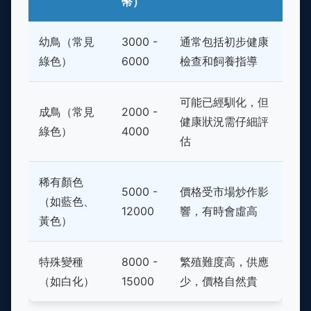
幣）
幼鳥（常見
3000 -
通常包括初步健康
綠色）
6000
檢查和飼養指導
可能已經馴化，但
成鳥（常見
2000 -
健康狀況需仔細評
綠色）
4000
估
稀有顏色
5000 -
價格受市場炒作影
（如藍色、
12000
響，有時會虛高
黃色）
特殊變種
8000 -
繁殖難度高，供應
（如白化）
15000
少，價格自然貴