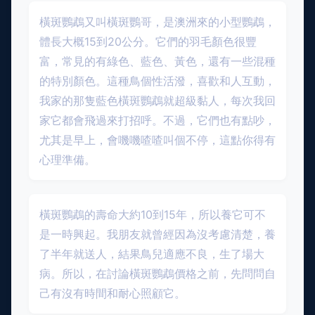
橫斑鸚鵡又叫橫斑鸚哥，是澳洲來的小型鸚鵡，
體長大概15到20公分。它們的羽毛顏色很豐
富，常見的有綠色、藍色、黃色，還有一些混種
的特別顏色。這種鳥個性活潑，喜歡和人互動，
我家的那隻藍色橫斑鸚鵡就超級黏人，每次我回
家它都會飛過來打招呼。不過，它們也有點吵，
尤其是早上，會嘰嘰喳喳叫個不停，這點你得有
心理準備。
橫斑鸚鵡的壽命大約10到15年，所以養它可不
是一時興起。我朋友就曾經因為沒考慮清楚，養
了半年就送人，結果鳥兒適應不良，生了場大
病。所以，在討論橫斑鸚鵡價格之前，先問問自
己有沒有時間和耐心照顧它。