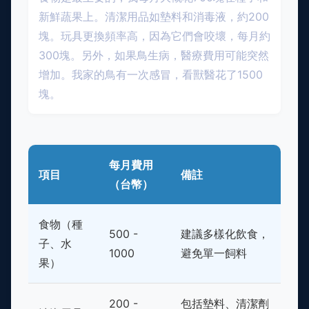
新鮮蔬果上。清潔用品如墊料和消毒液，約200
塊。玩具更換頻率高，因為它們會咬壞，每月約
300塊。另外，如果鳥生病，醫療費用可能突然
增加。我家的鳥有一次感冒，看獸醫花了1500
塊。
每月費用
項目
備註
（台幣）
食物（種
500 -
建議多樣化飲食，
子、水
1000
避免單一飼料
果）
200 -
包括墊料、清潔劑