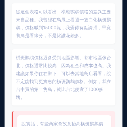
從這個表格可以看出，橫斑鸚鵡價格的差異主要
來自品種。我曾經在鳥展上看過一隻白化橫斑鸚
鵡，價格喊到15000塊，我覺得有點誇張，畢竟
養鳥是看緣分，不是比誰花錢多。
橫斑鸚鵡價格還會受到地區影響。都市地區像台
北，價格通常比較高，因為租金和成本也高。我
建議如果你住在鄉下，可以去當地鳥店看看，說
不定能找到更實惠的橫斑鸚鵡價格。例如，我在
台中買的第二隻鳥，就比台北便宜了1000多
塊。
說實話，有些商家會故意抬高橫斑鸚鵡價