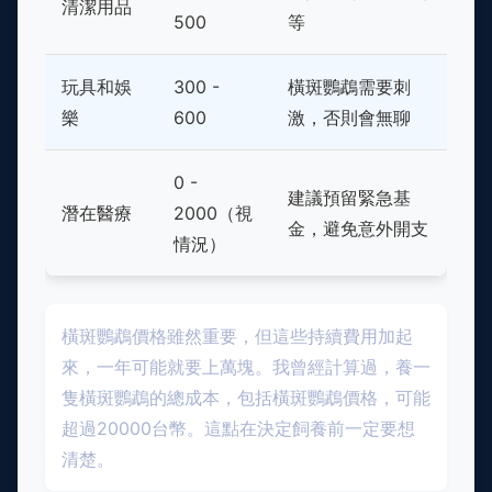
清潔用品
500
等
玩具和娛
300 -
橫斑鸚鵡需要刺
樂
600
激，否則會無聊
0 -
建議預留緊急基
潛在醫療
2000（視
金，避免意外開支
情況）
橫斑鸚鵡價格雖然重要，但這些持續費用加起
來，一年可能就要上萬塊。我曾經計算過，養一
隻橫斑鸚鵡的總成本，包括橫斑鸚鵡價格，可能
超過20000台幣。這點在決定飼養前一定要想
清楚。