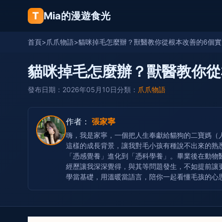
T
Mia的漫遊食光
首頁
>
爪爪物語
>
貓咪掉毛怎麼辦？獸醫教你從根本改善的6個實
貓咪掉毛怎麼辦？獸醫教你從
發布日期：2026年05月10日
分類：
爪爪物語
作者：
張家寧
嗨，我是家寧，一個把人生奉獻給貓狗的二寶媽（
這樣的成長背景，讓我對毛小孩有種說不出來的熟
「憑感覺養」進化到「憑科學養」。畢業後在動物
經歷讓我深深覺得，與其等問題發生，不如提前讓
學當基礎，用溫暖當語言，陪你一起看懂毛孩的心