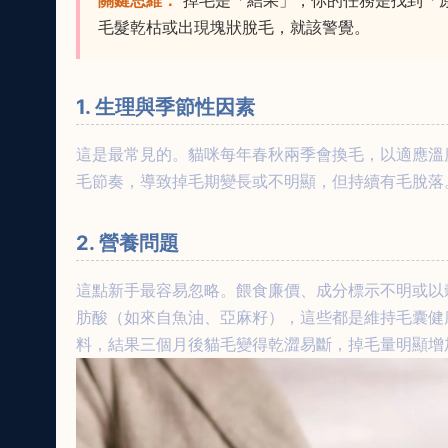
關鍵思維：
掉毛是「結果」，你的任務是找到「
毛髮乾枯或出現塊狀脫毛，就該警覺。
1. 生理與季節性因素
這是最常見的。貓咪每年春秋兩季會換毛，以適應溫
毛節奏，導致掉毛期變長或不明顯，但持續有毛脫落
2. 營養問題
這點新手最容易忽略。餵食廉價、成分標示不明或以穀物
肪酸（如來自魚油、亞麻籽），這些都是維持毛囊健
料，結果三個月後貓毛變得乾澀易斷，掉毛量明顯增