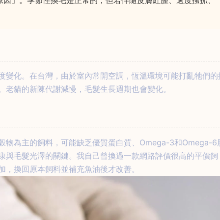
原因」。季節性換毛是正常的，但若伴隨皮膚紅腫、過度搔抓、
度變化。在台灣，由於室內常開空調，恆溫環境可能打亂牠們的
。老貓的新陳代謝減慢，毛髮生長週期也會變化。
為主的飼料，可能缺乏優質蛋白質、Omega-3和Omega-6
康與毛髮光澤的關鍵。我自己曾換過一款網路評價很高的平價飼
加，換回原本飼料並補充魚油後才改善。