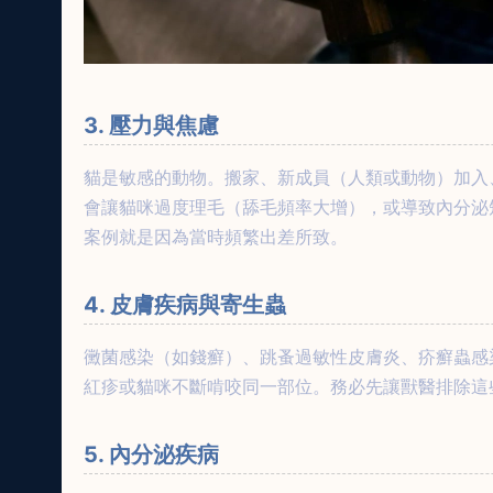
3. 壓力與焦慮
貓是敏感的動物。搬家、新成員（人類或動物）加入
會讓貓咪過度理毛（舔毛頻率大增），或導致內分泌
案例就是因為當時頻繁出差所致。
4. 皮膚疾病與寄生蟲
黴菌感染（如錢癬）、跳蚤過敏性皮膚炎、疥癬蟲感
紅疹或貓咪不斷啃咬同一部位。務必先讓獸醫排除這
5. 內分泌疾病