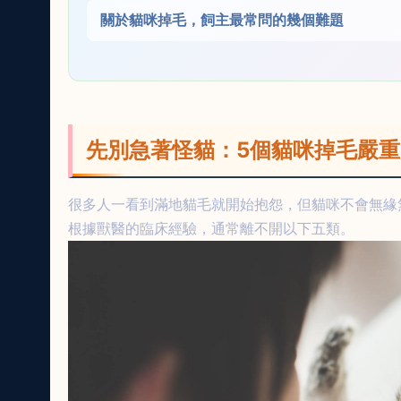
關於貓咪掉毛，飼主最常問的幾個難題
先別急著怪貓：5個貓咪掉毛嚴
很多人一看到滿地貓毛就開始抱怨，但貓咪不會無緣
根據獸醫的臨床經驗，通常離不開以下五類。