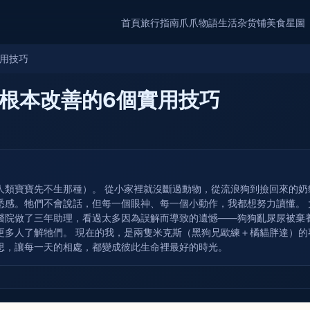
首頁
旅行指南
爪爪物語
生活杂货铺
美食星圖
用技巧
根本改善的6個實用技巧
人類寶寶先不生那種）。 從小家裡就沒斷過動物，從流浪狗到撿回來的
悉感。牠們不會說話，但每一個眼神、每一個小動作，我都想努力讀懂。
醫院做了三年助理，看過太多因為誤解而導致的遺憾——狗狗亂尿尿被棄
更多人了解牠們。 現在的我，是兩隻米克斯（黑狗兄歐練＋橘貓胖達）
思，讓每一天的相處，都變成彼此生命裡最好的時光。