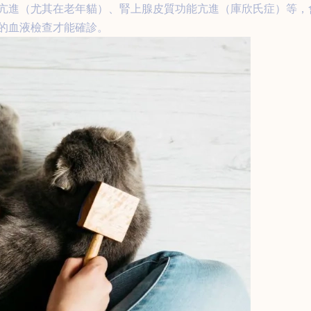
亢進（尤其在老年貓）、腎上腺皮質功能亢進（庫欣氏症）等，
的血液檢查才能確診。