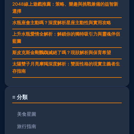
2048線上遊戲推薦：策略、樂趣與挑戰兼備的益智新
選擇
水瓶座會主動嗎？深度解析星座主動性與實用攻略
上升水瓶愛情全解析：解鎖你的獨特吸引力與靈魂伴侶
藍圖
斯皮克斯金剛鸚鵡滅絕了嗎？現狀解析與保育希望
太陽雙子月亮摩羯深度解析：雙面性格的現實主義者生
存指南
≡ 分類
美食星圖
旅行指南