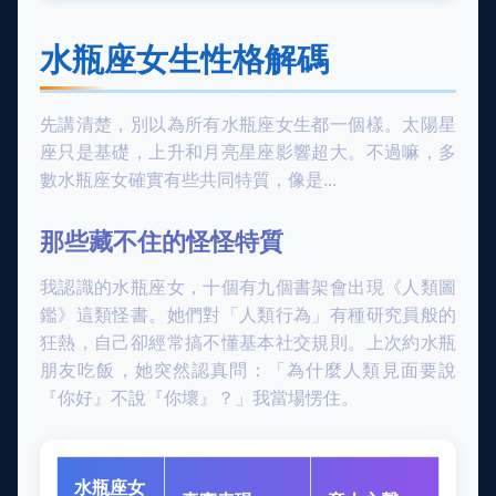
水瓶座女生性格解碼
先講清楚，別以為所有水瓶座女生都一個樣。太陽星
座只是基礎，上升和月亮星座影響超大。不過嘛，多
數水瓶座女確實有些共同特質，像是...
那些藏不住的怪怪特質
我認識的水瓶座女，十個有九個書架會出現《人類圖
鑑》這類怪書。她們對「人類行為」有種研究員般的
狂熱，自己卻經常搞不懂基本社交規則。上次約水瓶
朋友吃飯，她突然認真問：「為什麼人類見面要說
『你好』不說『你壞』？」我當場愣住。
水瓶座女