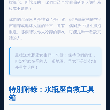
標籤化。但說真的，你們自己也常偷偷研究人類行為
模式不是嗎？
你們的跳躍思考是禮物也是詛咒。記得學著把腦中宇
宙翻譯成地球人懂的語言，還有，偶爾放下理性擁抱
混亂。那個總說你太冷靜的朋友，可能是唯一敢說真
話的人。
最後送水瓶座女生們一句話：保持你們的怪，
但記得給在乎的人一張地圖。畢竟不是誰都懂
外星文明啊！
特別附錄：水瓶座自救工具
箱