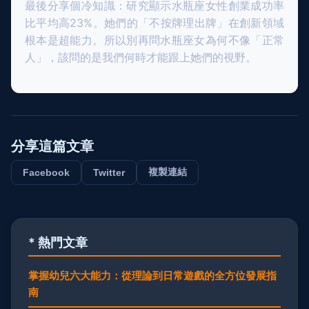
最後分享個冷知識：研究顯示水瓶座女性創業成功率
比平均高23%。她們的「不按牌理出牌」在創新領域
根本是超能力。所以別再問水瓶座女為何不像「正常
人」，該問的是我們何時才能跟上她們的視野。
分享這篇文章
複製連結
Facebook
Twitter
* 熱門文章
掌握幼兒六大能力：從理論到日常遊戲的全方位發展指
南