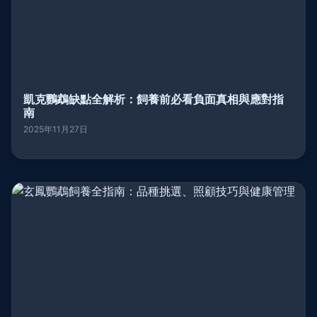
凱克鸚鵡缺點全解析：飼養前必看負面真相與應對指
南
2025年11月27日