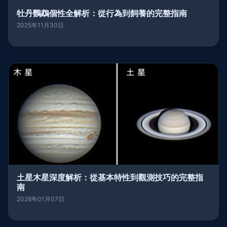
牡丹鸚鵡個性全解析：從行為到飼養的完整指南
2025年11月30日
土星木星深度解析：從基本特性到觀測技巧的完整指
南
2026年01月07日