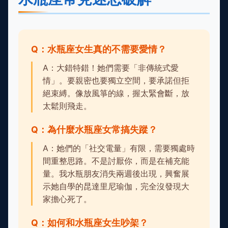
Q：水瓶座女生真的不需要愛情？
A：大錯特錯！她們需要「非傳統式愛
情」。要親密也要獨立空間，要承諾但拒
絕束縛。像放風箏的線，握太緊會斷，放
太鬆則飛走。
Q：為什麼水瓶座女常搞失蹤？
A：她們的「社交電量」有限，需要獨處時
間重整思路。不是討厭你，而是在補充能
量。我水瓶朋友消失兩週後出現，興奮展
示她自學的昆達里尼瑜伽，完全沒發現大
家擔心死了。
Q：如何和水瓶座女生吵架？