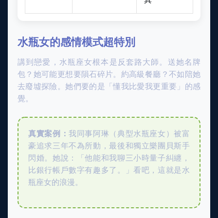
水瓶女的感情模式超特別
講到戀愛，水瓶座女根本是反套路大師。送她名牌
包？她可能更想要隕石碎片。約高級餐廳？不如陪她
去廢墟探險。她們要的是「懂我比愛我更重要」的感
覺。
真實案例：
我同事阿琳（典型水瓶座女）被富
豪追求三年不為所動，最後和獨立樂團貝斯手
閃婚。她說：「他能和我聊三小時量子糾纏，
比銀行帳戶數字有趣多了。」看吧，這就是水
瓶座女的浪漫。