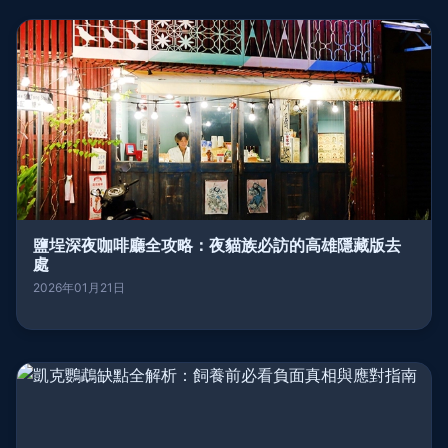
鹽埕深夜咖啡廳全攻略：夜貓族必訪的高雄隱藏版去
處
2026年01月21日