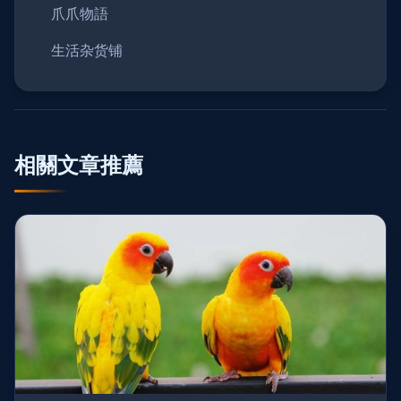
爪爪物語
生活杂货铺
相關文章推薦