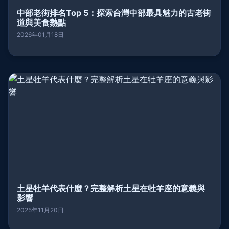
中部老街排名Top 5：探索台灣中部最具魅力的古老街
道與美食熱點
2026年01月18日
土星牡羊代表什麼？完整解析土星在牡羊座的意義與
影響
2025年11月20日