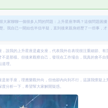
跟大家聊聊一個很多人問的問題：上升星座準嗎？這個問題困擾
楚。我自已一開始也半信半疑，直到後來親身經歷了一些事，才
座，說我的上升星座是處女座，代表我外在表現很注重細節、有
才不是那樣。但後來觀察自己，發現在工作場合，我真的會不自
點道理。
座是射手座，理應樂觀外向，但他卻內向到不行，這讓我懷疑上
深度分析一下，希望幫大家解開疑惑。