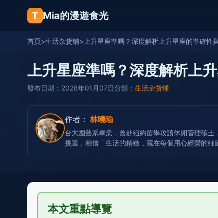
T
Mia的漫遊食光
首頁
>
生活杂货铺
>
上升星座準嗎？深度解析上升星座的準確性
上升星座準嗎？深度解析上升
發布日期：2026年01月07日
分類：
生活杂货铺
作者：
林曉瑜
台大園藝系畢業，曾赴紐約留學攻讀休閒管理碩士
挑選，相信「生活的精緻，藏在每個用心經營的細
本文重點導覽