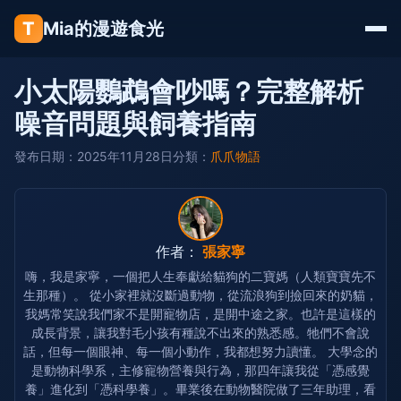
T
Mia的漫遊食光
小太陽鸚鵡會吵嗎？完整解析
噪音問題與飼養指南
發布日期：2025年11月28日
分類：
爪爪物語
作者：
張家寧
嗨，我是家寧，一個把人生奉獻給貓狗的二寶媽（人類寶寶先不
生那種）。 從小家裡就沒斷過動物，從流浪狗到撿回來的奶貓，
我媽常笑說我們家不是開寵物店，是開中途之家。也許是這樣的
成長背景，讓我對毛小孩有種說不出來的熟悉感。牠們不會說
話，但每一個眼神、每一個小動作，我都想努力讀懂。 大學念的
是動物科學系，主修寵物營養與行為，那四年讓我從「憑感覺
養」進化到「憑科學養」。畢業後在動物醫院做了三年助理，看