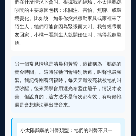
們在什麼情況下會叫。根據我的經驗，小太陽鸚鵡
吵鬧的主要原因包括：求關注、害怕、無聊、或環
境變化。比如說，如果你突然移動家具或家裡來了
陌生人，牠們可能會因為緊張而大叫。我曾經帶朋
友回家，小橘一看到生人就開始狂叫，搞得我超尷
尬。
另一個常見情境是清晨和黃昏，這被稱為「鸚鵡的
黃金時間」。這時候牠們會特別活躍，叫聲也最頻
繁。我記得剛養阿福時，每天天還沒亮就被牠的叫
聲吵醒，後來我學會用遮光布蓋住籠子，情況才改
善。但說真的，這方法不是每次都有效，有時候牠
還是會想辦法弄出聲音來。
小太陽鸚鵡的叫聲類型：牠們的叫聲不只一