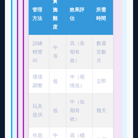
實
管理
施
效果評
所需
方法
難
估
時間
度
訓練
高（長
數週
中
輕聲
期有
至數
等
叫
效）
月
環境
中（視
低
立即
調整
情況）
中（短
玩具
低
期有
幾天
提供
效）
作息
中
高（穩