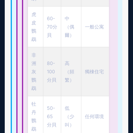
虎
60-
中
皮
70分
（偶
一般公寓
鸚
貝
爾）
鵡
非
洲
80-
高
灰
100
（頻
獨棟住宅
鸚
分貝
繁）
鵡
牡
50-
低
丹
65
（少
任何環境
鸚
分貝
叫）
鵡