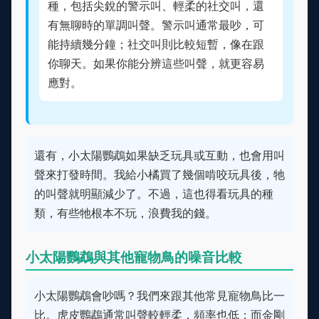
種，包括尖銳的警示叫、輕柔的社交叫，還
有無聊時的單調叫聲。警示叫通常最吵，可
能持續幾分鐘；社交叫則比較短暫，像在跟
你聊天。如果你能分辨這些叫聲，就更容易
應對。
還有，小太陽鸚鵡如果缺乏玩具或互動，也會用叫
聲來打發時間。我給小橘買了幾個啃咬玩具後，牠
的叫聲就明顯減少了。不過，這也得看玩具的種
類，有些牠根本不玩，浪費我的錢。
小太陽鸚鵡與其他寵物鳥的噪音比較
小太陽鸚鵡會吵嗎？我們來跟其他常見寵物鳥比一
比。虎皮鸚鵡通常叫聲較輕柔，頻率也低；而金剛