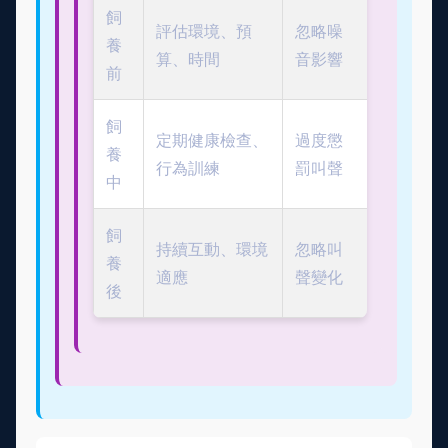
飼
評估環境、預
忽略噪
養
算、時間
音影響
前
飼
定期健康檢查、
過度懲
養
行為訓練
罰叫聲
中
飼
持續互動、環境
忽略叫
養
適應
聲變化
後