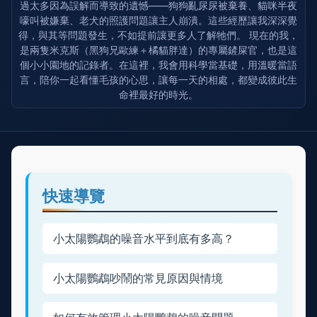
過太多因為誤解而導致的遺憾——狗狗亂尿尿被棄養、貓咪半夜
嚎叫被嫌棄、老犬的照護問題讓主人崩潰。這些經歷讓我深深覺
得，與其等問題發生，不如提前讓更多人了解牠們。 現在的我，
是兩隻米克斯（黑狗兄歐練＋橘貓胖達）的專屬鏟屎官，也是這
個小小園地的記錄者。在這裡，我會用科學當基礎，用溫暖當語
言，陪你一起看懂毛孩的心思，讓每一天的相處，都變成彼此生
命裡最好的時光。
快速導覽
小太陽鸚鵡的噪音水平到底有多高？
小太陽鸚鵡吵鬧的常見原因與情境