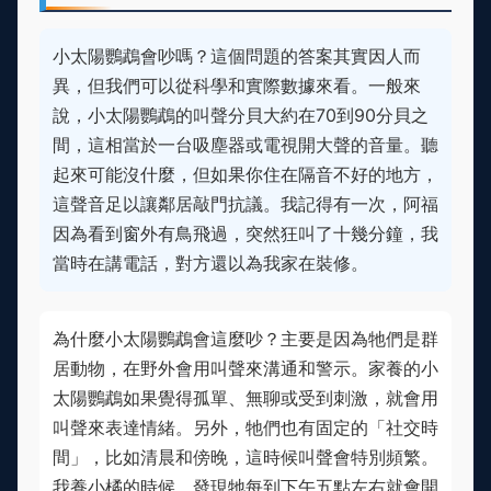
小太陽鸚鵡會吵嗎？這個問題的答案其實因人而
異，但我們可以從科學和實際數據來看。一般來
說，小太陽鸚鵡的叫聲分貝大約在70到90分貝之
間，這相當於一台吸塵器或電視開大聲的音量。聽
起來可能沒什麼，但如果你住在隔音不好的地方，
這聲音足以讓鄰居敲門抗議。我記得有一次，阿福
因為看到窗外有鳥飛過，突然狂叫了十幾分鐘，我
當時在講電話，對方還以為我家在裝修。
為什麼小太陽鸚鵡會這麼吵？主要是因為牠們是群
居動物，在野外會用叫聲來溝通和警示。家養的小
太陽鸚鵡如果覺得孤單、無聊或受到刺激，就會用
叫聲來表達情緒。另外，牠們也有固定的「社交時
間」，比如清晨和傍晚，這時候叫聲會特別頻繁。
我養小橘的時候，發現牠每到下午五點左右就會開