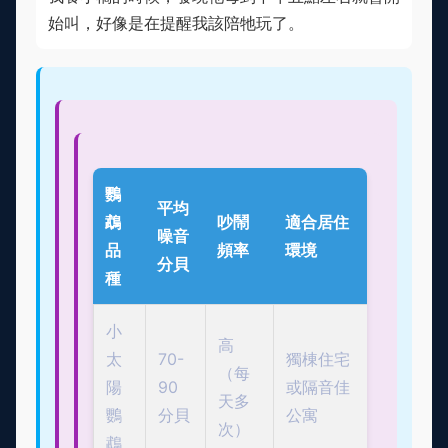
始叫，好像是在提醒我該陪牠玩了。
鸚
平均
鵡
吵鬧
適合居住
噪音
品
頻率
環境
分貝
種
小
高
太
70-
獨棟住宅
（每
陽
90
或隔音佳
天多
鸚
分貝
公寓
次）
鵡