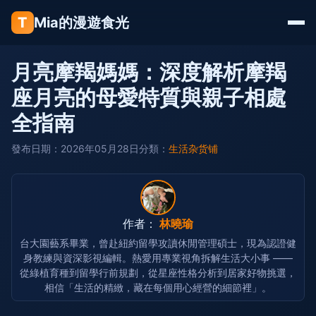
T
Mia的漫遊食光
月亮摩羯媽媽：深度解析摩羯
座月亮的母愛特質與親子相處
全指南
發布日期：2026年05月28日
分類：
生活杂货铺
作者：
林曉瑜
台大園藝系畢業，曾赴紐約留學攻讀休閒管理碩士，現為認證健
身教練與資深影視編輯。熱愛用專業視角拆解生活大小事 ——
從綠植育種到留學行前規劃，從星座性格分析到居家好物挑選，
相信「生活的精緻，藏在每個用心經營的細節裡」。