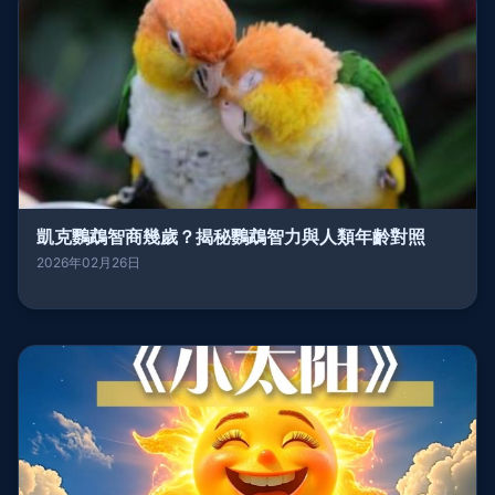
凱克鸚鵡智商幾歲？揭秘鸚鵡智力與人類年齡對照
2026年02月26日