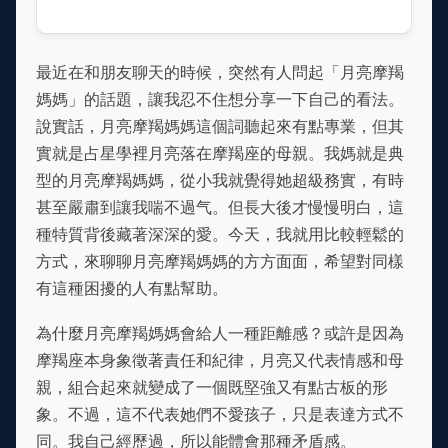
最近在和朋友聊天的時候，突然有人問起「月亮摩羯
媽媽」的話題，讓我忍不住想分享一下自己的看法。
說實話，月亮摩羯媽媽這個詞聽起來有點專業，但其
實就是占星學裡月亮落在摩羯座的母親。我媽就是典
型的月亮摩羯媽媽，從小我就覺得她超級務實，有時
甚至嚴肅到讓我喘不過气。但長大後才慢慢明白，這
種特質背後藏著深深的愛。今天，我就用比較輕鬆的
方式，來聊聊月亮摩羯媽媽的方方面面，希望對同樣
有這種困擾的人有點幫助。
為什麼月亮摩羯媽媽會給人一種距離感？或許是因為
摩羯座本身象徵著責任和紀律，月亮又代表情感和母
親，組合起來就變成了一個既堅強又有點古板的形
象。不過，這不代表她們不愛孩子，只是表達方式不
同。我自己經歷過，所以能體會那種矛盾感。